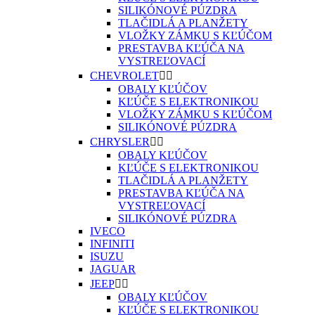
SILIKÓNOVÉ PÚZDRA
TLAČIDLÁ A PLANŽETY
VLOŽKY ZÁMKU S KĽÚČOM
PRESTAVBA KĽÚČA NA
VYSTREĽOVACÍ
CHEVROLET


OBALY KĽÚČOV
KĽÚČE S ELEKTRONIKOU
VLOŽKY ZÁMKU S KĽÚČOM
SILIKÓNOVÉ PÚZDRA
CHRYSLER


OBALY KĽÚČOV
KĽÚČE S ELEKTRONIKOU
TLAČIDLÁ A PLANŽETY
PRESTAVBA KĽÚČA NA
VYSTREĽOVACÍ
SILIKÓNOVÉ PÚZDRA
IVECO
INFINITI
ISUZU
JAGUAR
JEEP


OBALY KĽÚČOV
KĽÚČE S ELEKTRONIKOU