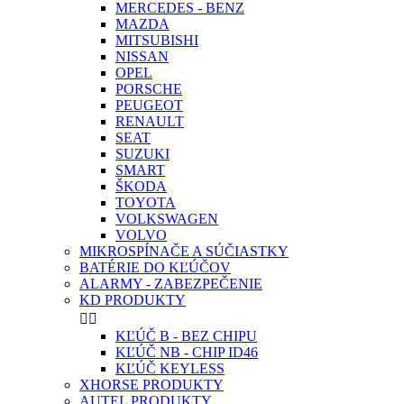
MERCEDES - BENZ
MAZDA
MITSUBISHI
NISSAN
OPEL
PORSCHE
PEUGEOT
RENAULT
SEAT
SUZUKI
SMART
ŠKODA
TOYOTA
VOLKSWAGEN
VOLVO
MIKROSPÍNAČE A SÚČIASTKY
BATÉRIE DO KĽÚČOV
ALARMY - ZABEZPEČENIE
KD PRODUKTY


KĽÚČ B - BEZ CHIPU
KĽÚČ NB - CHIP ID46
KĽÚČ KEYLESS
XHORSE PRODUKTY
AUTEL PRODUKTY