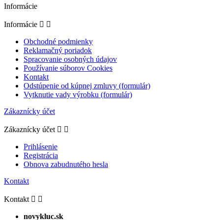
Informácie
Informácie


Obchodné podmienky
Reklamačný poriadok
Spracovanie osobných údajov
Používanie súborov Cookies
Kontakt
Odstúpenie od kúpnej zmluvy (formulár)
Vytknutie vady výrobku (formulár)
Zákaznícky účet
Zákaznícky účet


Prihlásenie
Registrácia
Obnova zabudnutého hesla
Kontakt
Kontakt


novykluc.sk