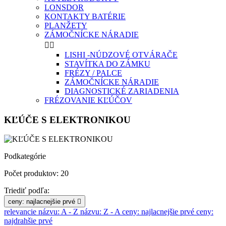
LONSDOR
KONTAKTY BATÉRIE
PLANŽETY
ZÁMOČNÍCKE NÁRADIE


LISHI -NÚDZOVÉ OTVÁRAČE
STAVÍTKA DO ZÁMKU
FRÉZY / PALCE
ZÁMOČNÍCKE NÁRADIE
DIAGNOSTICKÉ ZARIADENIA
FRÉZOVANIE KĽÚČOV
KĽÚČE S ELEKTRONIKOU
Podkategórie
Počet produktov: 20
Triediť podľa:
ceny: najlacnejšie prvé

relevancie
názvu: A - Z
názvu: Z - A
ceny: najlacnejšie prvé
ceny:
najdrahšie prvé