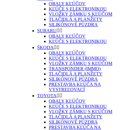
OBALY KĽÚČOV
KĽÚČE S ELEKTRONIKOU
VLOŽKY ZÁMKU S KĽÚČOM
TLAČIDLÁ A PLANŽETY
SILIKÓNOVÉ PÚZDRA
SUBARU


OBALY KĽÚČOV
KĽÚČE S ELEKTRONIKOU
ŠKODA


OBALY KĽÚČOV
KĽÚČE S ELEKTRONIKOU
VLOŽKY ZÁMKU S KĽÚČOM
TRANSPONDER (IMMO)
TLAČIDLÁ A PLANŽETY
SILIKÓNOVÉ PÚZDRA
PRESTAVBA KĽÚČA NA
VYSTREĽOVACÍ
TOYOTA


OBALY KĽÚČOV
KĽÚČE S ELEKTRONIKOU
VLOŽKY ZÁMKU S KĽÚČOM
TLAČIDLÁ A PLANŽETY
SILIKÓNOVÉ PÚZDRA
PRESTAVBA KĽÚČA NA