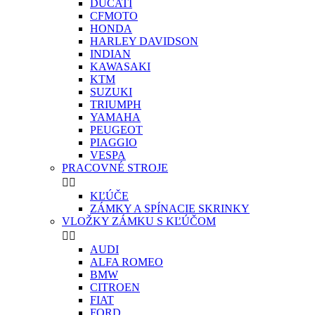
DUCATI
CFMOTO
HONDA
HARLEY DAVIDSON
INDIAN
KAWASAKI
KTM
SUZUKI
TRIUMPH
YAMAHA
PEUGEOT
PIAGGIO
VESPA
PRACOVNÉ STROJE


KĽÚČE
ZÁMKY A SPÍNACIE SKRINKY
VLOŽKY ZÁMKU S KĽÚČOM


AUDI
ALFA ROMEO
BMW
CITROEN
FIAT
FORD