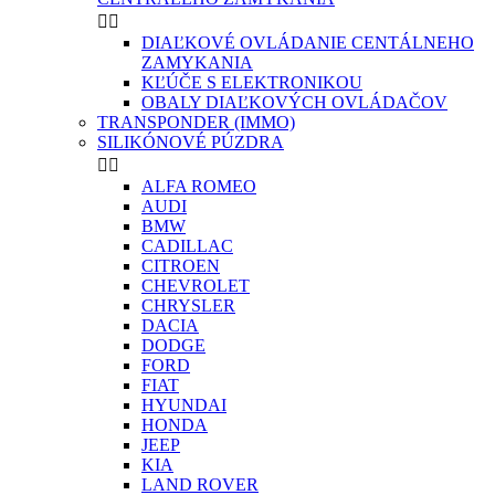


DIAĽKOVÉ OVLÁDANIE CENTÁLNEHO
ZAMYKANIA
KĽÚČE S ELEKTRONIKOU
OBALY DIAĽKOVÝCH OVLÁDAČOV
TRANSPONDER (IMMO)
SILIKÓNOVÉ PÚZDRA


ALFA ROMEO
AUDI
BMW
CADILLAC
CITROEN
CHEVROLET
CHRYSLER
DACIA
DODGE
FORD
FIAT
HYUNDAI
HONDA
JEEP
KIA
LAND ROVER