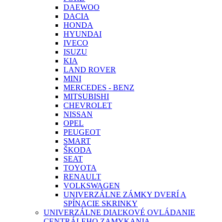
DAEWOO
DACIA
HONDA
HYUNDAI
IVECO
ISUZU
KIA
LAND ROVER
MINI
MERCEDES - BENZ
MITSUBISHI
CHEVROLET
NISSAN
OPEL
PEUGEOT
SMART
ŠKODA
SEAT
TOYOTA
RENAULT
VOLKSWAGEN
UNIVERZÁLNE ZÁMKY DVERÍ A
SPÍNACIE SKRINKY
UNIVERZÁLNE DIAĽKOVÉ OVLÁDANIE
CENTRÁLEHO ZAMYKANIA