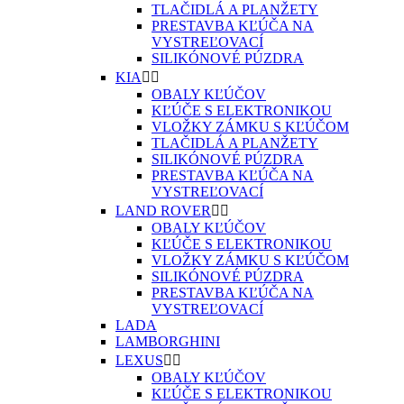
TLAČIDLÁ A PLANŽETY
PRESTAVBA KĽÚČA NA
VYSTREĽOVACÍ
SILIKÓNOVÉ PÚZDRA
KIA


OBALY KĽÚČOV
KĽÚČE S ELEKTRONIKOU
VLOŽKY ZÁMKU S KĽÚČOM
TLAČIDLÁ A PLANŽETY
SILIKÓNOVÉ PÚZDRA
PRESTAVBA KĽÚČA NA
VYSTREĽOVACÍ
LAND ROVER


OBALY KĽÚČOV
KĽÚČE S ELEKTRONIKOU
VLOŽKY ZÁMKU S KĽÚČOM
SILIKÓNOVÉ PÚZDRA
PRESTAVBA KĽÚČA NA
VYSTREĽOVACÍ
LADA
LAMBORGHINI
LEXUS


OBALY KĽÚČOV
KĽÚČE S ELEKTRONIKOU