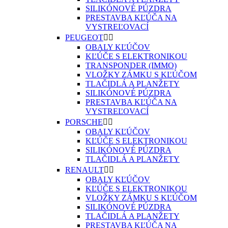
SILIKÓNOVÉ PÚZDRA
PRESTAVBA KĽÚČA NA
VYSTREĽOVACÍ
PEUGEOT


OBALY KĽÚČOV
KĽÚČE S ELEKTRONIKOU
TRANSPONDER (IMMO)
VLOŽKY ZÁMKU S KĽÚČOM
TLAČIDLÁ A PLANŽETY
SILIKÓNOVÉ PÚZDRA
PRESTAVBA KĽÚČA NA
VYSTREĽOVACÍ
PORSCHE


OBALY KĽÚČOV
KĽÚČE S ELEKTRONIKOU
SILIKÓNOVÉ PÚZDRA
TLAČIDLÁ A PLANŽETY
RENAULT


OBALY KĽÚČOV
KĽÚČE S ELEKTRONIKOU
VLOŽKY ZÁMKU S KĽÚČOM
SILIKÓNOVÉ PÚZDRA
TLAČIDLÁ A PLANŽETY
PRESTAVBA KĽÚČA NA