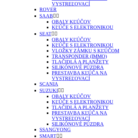
VYSTREĽOVACÍ
ROVER
SAAB


OBALY KĽÚČOV
KĽÚČE S ELEKTRONIKOU
SEAT


OBALY KĽÚČOV
KĽÚČE S ELEKTRONIKOU
VLOŽKY ZÁMKU S KĽÚČOM
TRANSPONDER (IMMO)
TLAČIDLÁ A PLANŽETY
SILIKÓNOVÉ PÚZDRA
PRESTAVBA KĽÚČA NA
VYSTREĽOVACÍ
SCANIA
SUZUKI


OBALY KĽÚČOV
KĽÚČE S ELEKTRONIKOU
TLAČIDLÁ A PLANŽETY
PRESTAVBA KĽÚČA NA
VYSTREĽOVACÍ
SILIKÓNOVÉ PÚZDRA
SSANGYONG
SMART

