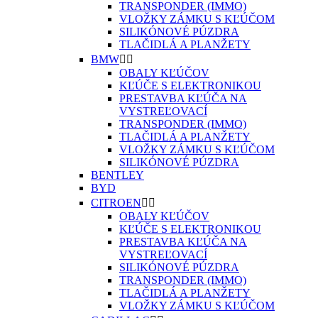
TRANSPONDER (IMMO)
VLOŽKY ZÁMKU S KĽÚČOM
SILIKÓNOVÉ PÚZDRA
TLAČIDLÁ A PLANŽETY
BMW


OBALY KĽÚČOV
KĽÚČE S ELEKTRONIKOU
PRESTAVBA KĽÚČA NA
VYSTREĽOVACÍ
TRANSPONDER (IMMO)
TLAČIDLÁ A PLANŽETY
VLOŽKY ZÁMKU S KĽÚČOM
SILIKÓNOVÉ PÚZDRA
BENTLEY
BYD
CITROEN


OBALY KĽÚČOV
KĽÚČE S ELEKTRONIKOU
PRESTAVBA KĽÚČA NA
VYSTREĽOVACÍ
SILIKÓNOVÉ PÚZDRA
TRANSPONDER (IMMO)
TLAČIDLÁ A PLANŽETY
VLOŽKY ZÁMKU S KĽÚČOM