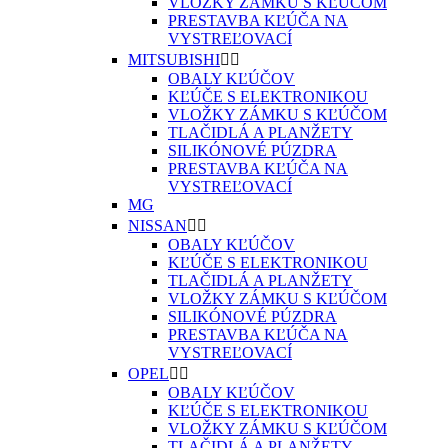
VLOŽKY ZÁMKU S KĽÚČOM
PRESTAVBA KĽÚČA NA
VYSTREĽOVACÍ
MITSUBISHI


OBALY KĽÚČOV
KĽÚČE S ELEKTRONIKOU
VLOŽKY ZÁMKU S KĽÚČOM
TLAČIDLÁ A PLANŽETY
SILIKÓNOVÉ PÚZDRA
PRESTAVBA KĽÚČA NA
VYSTREĽOVACÍ
MG
NISSAN


OBALY KĽÚČOV
KĽÚČE S ELEKTRONIKOU
TLAČIDLÁ A PLANŽETY
VLOŽKY ZÁMKU S KĽÚČOM
SILIKÓNOVÉ PÚZDRA
PRESTAVBA KĽÚČA NA
VYSTREĽOVACÍ
OPEL


OBALY KĽÚČOV
KĽÚČE S ELEKTRONIKOU
VLOŽKY ZÁMKU S KĽÚČOM
TLAČIDLÁ A PLANŽETY