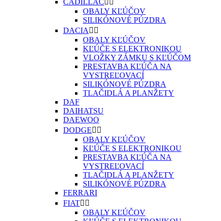
CADILLAC


OBALY KĽÚČOV
SILIKÓNOVÉ PÚZDRA
DACIA


OBALY KĽÚČOV
KĽÚČE S ELEKTRONIKOU
VLOŽKY ZÁMKU S KĽÚČOM
PRESTAVBA KĽÚČA NA
VYSTREĽOVACÍ
SILIKÓNOVÉ PÚZDRA
TLAČIDLÁ A PLANŽETY
DAF
DAIHATSU
DAEWOO
DODGE


OBALY KĽÚČOV
KĽÚČE S ELEKTRONIKOU
PRESTAVBA KĽÚČA NA
VYSTREĽOVACÍ
TLAČIDLÁ A PLANŽETY
SILIKÓNOVÉ PÚZDRA
FERRARI
FIAT


OBALY KĽÚČOV