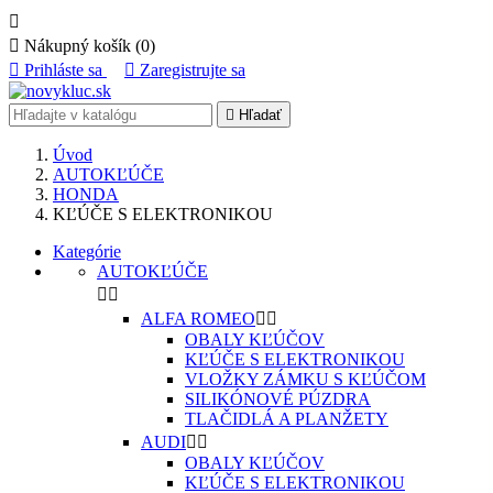


Nákupný košík
(0)

Prihláste sa

Zaregistrujte sa

Hľadať
Úvod
AUTOKĽÚČE
HONDA
KĽÚČE S ELEKTRONIKOU
Kategórie
AUTOKĽÚČE


ALFA ROMEO


OBALY KĽÚČOV
KĽÚČE S ELEKTRONIKOU
VLOŽKY ZÁMKU S KĽÚČOM
SILIKÓNOVÉ PÚZDRA
TLAČIDLÁ A PLANŽETY
AUDI


OBALY KĽÚČOV
KĽÚČE S ELEKTRONIKOU