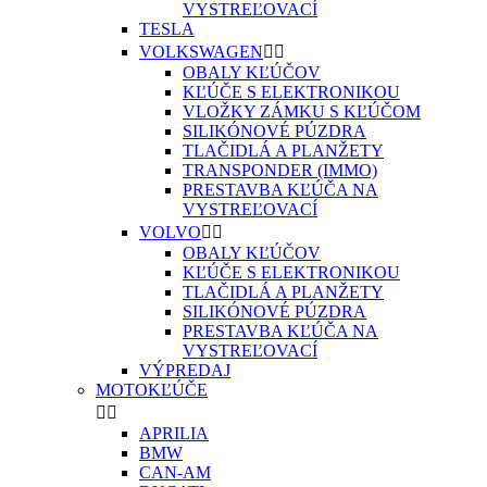
VYSTREĽOVACÍ
TESLA
VOLKSWAGEN


OBALY KĽÚČOV
KĽÚČE S ELEKTRONIKOU
VLOŽKY ZÁMKU S KĽÚČOM
SILIKÓNOVÉ PÚZDRA
TLAČIDLÁ A PLANŽETY
TRANSPONDER (IMMO)
PRESTAVBA KĽÚČA NA
VYSTREĽOVACÍ
VOLVO


OBALY KĽÚČOV
KĽÚČE S ELEKTRONIKOU
TLAČIDLÁ A PLANŽETY
SILIKÓNOVÉ PÚZDRA
PRESTAVBA KĽÚČA NA
VYSTREĽOVACÍ
VÝPREDAJ
MOTOKĽÚČE


APRILIA
BMW
CAN-AM