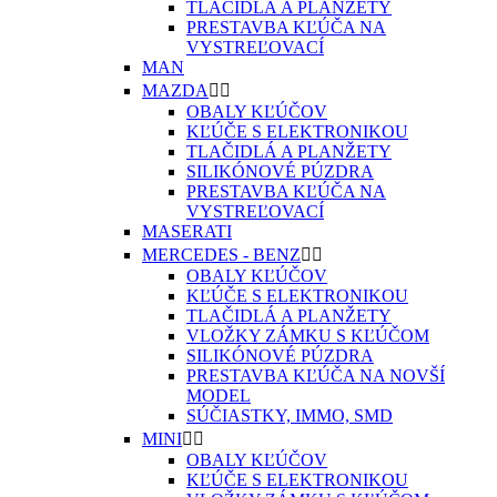
TLAČIDLÁ A PLANŽETY
PRESTAVBA KĽÚČA NA
VYSTREĽOVACÍ
MAN
MAZDA


OBALY KĽÚČOV
KĽÚČE S ELEKTRONIKOU
TLAČIDLÁ A PLANŽETY
SILIKÓNOVÉ PÚZDRA
PRESTAVBA KĽÚČA NA
VYSTREĽOVACÍ
MASERATI
MERCEDES - BENZ


OBALY KĽÚČOV
KĽÚČE S ELEKTRONIKOU
TLAČIDLÁ A PLANŽETY
VLOŽKY ZÁMKU S KĽÚČOM
SILIKÓNOVÉ PÚZDRA
PRESTAVBA KĽÚČA NA NOVŠÍ
MODEL
SÚČIASTKY, IMMO, SMD
MINI


OBALY KĽÚČOV
KĽÚČE S ELEKTRONIKOU