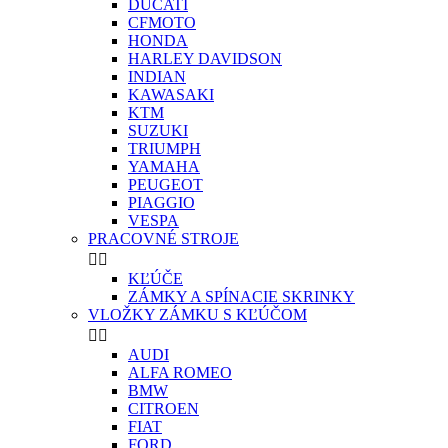
DUCATI
CFMOTO
HONDA
HARLEY DAVIDSON
INDIAN
KAWASAKI
KTM
SUZUKI
TRIUMPH
YAMAHA
PEUGEOT
PIAGGIO
VESPA
PRACOVNÉ STROJE


KĽÚČE
ZÁMKY A SPÍNACIE SKRINKY
VLOŽKY ZÁMKU S KĽÚČOM


AUDI
ALFA ROMEO
BMW
CITROEN
FIAT
FORD