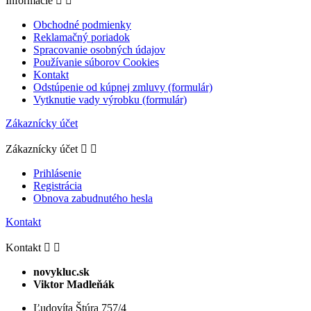
Informácie


Obchodné podmienky
Reklamačný poriadok
Spracovanie osobných údajov
Používanie súborov Cookies
Kontakt
Odstúpenie od kúpnej zmluvy (formulár)
Vytknutie vady výrobku (formulár)
Zákaznícky účet
Zákaznícky účet


Prihlásenie
Registrácia
Obnova zabudnutého hesla
Kontakt
Kontakt


novykluc.sk
Viktor Madleňák
Ľudovíta Štúra 757/4