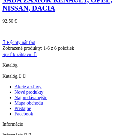
SADA ZÁMOK RENAULT, OPEL,
NISSAN, DACIA
92,50 €

Rýchly náhľad
Zobrazené produkty: 1-6 z 6 položiek
Späť k záhlaviu

Katalóg
Katalóg


Akcie a zľavy
Nové produkty
Najpredávanejšie
Mapa obchodu
Predajne
Facebook
Informácie