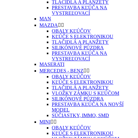
TLAČIDLÁ A PLANŽETY
PRESTAVBA KĽÚČA NA
VYSTREĽOVACÍ
MAN
MAZDA


OBALY KĽÚČOV
KĽÚČE S ELEKTRONIKOU
TLAČIDLÁ A PLANŽETY
SILIKÓNOVÉ PÚZDRA
PRESTAVBA KĽÚČA NA
VYSTREĽOVACÍ
MASERATI
MERCEDES - BENZ


OBALY KĽÚČOV
KĽÚČE S ELEKTRONIKOU
TLAČIDLÁ A PLANŽETY
VLOŽKY ZÁMKU S KĽÚČOM
SILIKÓNOVÉ PÚZDRA
PRESTAVBA KĽÚČA NA NOVŠÍ
MODEL
SÚČIASTKY, IMMO, SMD
MINI


OBALY KĽÚČOV
KĽÚČE S ELEKTRONIKOU