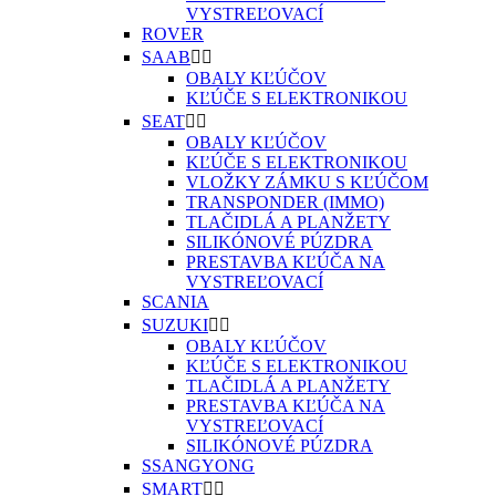
VYSTREĽOVACÍ
ROVER
SAAB


OBALY KĽÚČOV
KĽÚČE S ELEKTRONIKOU
SEAT


OBALY KĽÚČOV
KĽÚČE S ELEKTRONIKOU
VLOŽKY ZÁMKU S KĽÚČOM
TRANSPONDER (IMMO)
TLAČIDLÁ A PLANŽETY
SILIKÓNOVÉ PÚZDRA
PRESTAVBA KĽÚČA NA
VYSTREĽOVACÍ
SCANIA
SUZUKI


OBALY KĽÚČOV
KĽÚČE S ELEKTRONIKOU
TLAČIDLÁ A PLANŽETY
PRESTAVBA KĽÚČA NA
VYSTREĽOVACÍ
SILIKÓNOVÉ PÚZDRA
SSANGYONG
SMART

