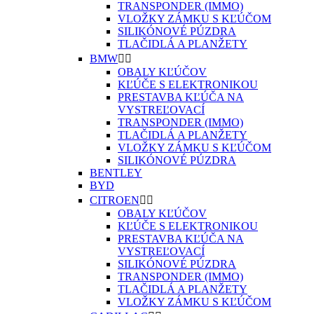
TRANSPONDER (IMMO)
VLOŽKY ZÁMKU S KĽÚČOM
SILIKÓNOVÉ PÚZDRA
TLAČIDLÁ A PLANŽETY
BMW


OBALY KĽÚČOV
KĽÚČE S ELEKTRONIKOU
PRESTAVBA KĽÚČA NA
VYSTREĽOVACÍ
TRANSPONDER (IMMO)
TLAČIDLÁ A PLANŽETY
VLOŽKY ZÁMKU S KĽÚČOM
SILIKÓNOVÉ PÚZDRA
BENTLEY
BYD
CITROEN


OBALY KĽÚČOV
KĽÚČE S ELEKTRONIKOU
PRESTAVBA KĽÚČA NA
VYSTREĽOVACÍ
SILIKÓNOVÉ PÚZDRA
TRANSPONDER (IMMO)
TLAČIDLÁ A PLANŽETY
VLOŽKY ZÁMKU S KĽÚČOM