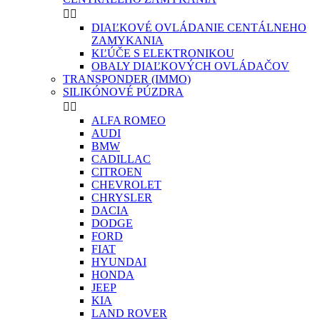


DIAĽKOVÉ OVLÁDANIE CENTÁLNEHO
ZAMYKANIA
KĽÚČE S ELEKTRONIKOU
OBALY DIAĽKOVÝCH OVLÁDAČOV
TRANSPONDER (IMMO)
SILIKÓNOVÉ PÚZDRA


ALFA ROMEO
AUDI
BMW
CADILLAC
CITROEN
CHEVROLET
CHRYSLER
DACIA
DODGE
FORD
FIAT
HYUNDAI
HONDA
JEEP
KIA
LAND ROVER