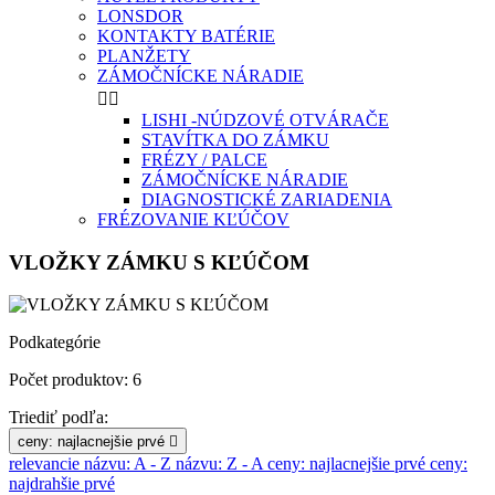
LONSDOR
KONTAKTY BATÉRIE
PLANŽETY
ZÁMOČNÍCKE NÁRADIE


LISHI -NÚDZOVÉ OTVÁRAČE
STAVÍTKA DO ZÁMKU
FRÉZY / PALCE
ZÁMOČNÍCKE NÁRADIE
DIAGNOSTICKÉ ZARIADENIA
FRÉZOVANIE KĽÚČOV
VLOŽKY ZÁMKU S KĽÚČOM
Podkategórie
Počet produktov: 6
Triediť podľa:
ceny: najlacnejšie prvé

relevancie
názvu: A - Z
názvu: Z - A
ceny: najlacnejšie prvé
ceny:
najdrahšie prvé