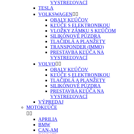
VYSTREĽOVACÍ
TESLA
VOLKSWAGEN


OBALY KĽÚČOV
KĽÚČE S ELEKTRONIKOU
VLOŽKY ZÁMKU S KĽÚČOM
SILIKÓNOVÉ PÚZDRA
TLAČIDLÁ A PLANŽETY
TRANSPONDER (IMMO)
PRESTAVBA KĽÚČA NA
VYSTREĽOVACÍ
VOLVO


OBALY KĽÚČOV
KĽÚČE S ELEKTRONIKOU
TLAČIDLÁ A PLANŽETY
SILIKÓNOVÉ PÚZDRA
PRESTAVBA KĽÚČA NA
VYSTREĽOVACÍ
VÝPREDAJ
MOTOKĽÚČE


APRILIA
BMW
CAN-AM