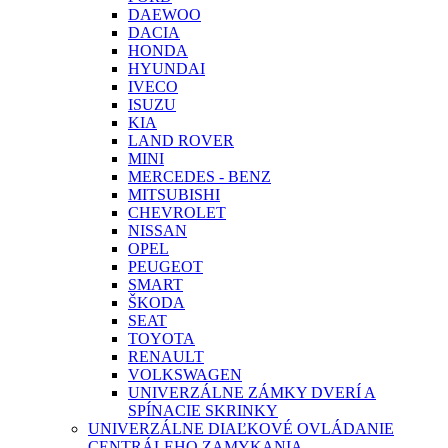
DAEWOO
DACIA
HONDA
HYUNDAI
IVECO
ISUZU
KIA
LAND ROVER
MINI
MERCEDES - BENZ
MITSUBISHI
CHEVROLET
NISSAN
OPEL
PEUGEOT
SMART
ŠKODA
SEAT
TOYOTA
RENAULT
VOLKSWAGEN
UNIVERZÁLNE ZÁMKY DVERÍ A
SPÍNACIE SKRINKY
UNIVERZÁLNE DIAĽKOVÉ OVLÁDANIE
CENTRÁLEHO ZAMYKANIA