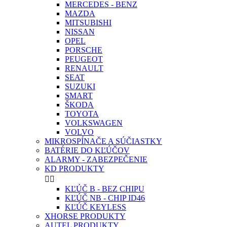
MERCEDES - BENZ
MAZDA
MITSUBISHI
NISSAN
OPEL
PORSCHE
PEUGEOT
RENAULT
SEAT
SUZUKI
SMART
ŠKODA
TOYOTA
VOLKSWAGEN
VOLVO
MIKROSPÍNAČE A SÚČIASTKY
BATÉRIE DO KĽÚČOV
ALARMY - ZABEZPEČENIE
KD PRODUKTY


KĽÚČ B - BEZ CHIPU
KĽÚČ NB - CHIP ID46
KĽÚČ KEYLESS
XHORSE PRODUKTY
AUTEL PRODUKTY