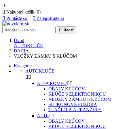


Nákupný košík
(0)

Prihláste sa

Zaregistrujte sa

Hľadať
Úvod
AUTOKĽÚČE
DACIA
VLOŽKY ZÁMKU S KĽÚČOM
Kategórie
AUTOKĽÚČE


ALFA ROMEO


OBALY KĽÚČOV
KĽÚČE S ELEKTRONIKOU
VLOŽKY ZÁMKU S KĽÚČOM
SILIKÓNOVÉ PÚZDRA
TLAČIDLÁ A PLANŽETY
AUDI


OBALY KĽÚČOV
KĽÚČE S ELEKTRONIKOU