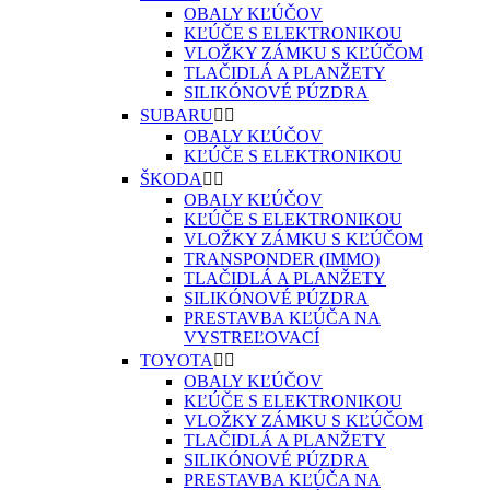
OBALY KĽÚČOV
KĽÚČE S ELEKTRONIKOU
VLOŽKY ZÁMKU S KĽÚČOM
TLAČIDLÁ A PLANŽETY
SILIKÓNOVÉ PÚZDRA
SUBARU


OBALY KĽÚČOV
KĽÚČE S ELEKTRONIKOU
ŠKODA


OBALY KĽÚČOV
KĽÚČE S ELEKTRONIKOU
VLOŽKY ZÁMKU S KĽÚČOM
TRANSPONDER (IMMO)
TLAČIDLÁ A PLANŽETY
SILIKÓNOVÉ PÚZDRA
PRESTAVBA KĽÚČA NA
VYSTREĽOVACÍ
TOYOTA


OBALY KĽÚČOV
KĽÚČE S ELEKTRONIKOU
VLOŽKY ZÁMKU S KĽÚČOM
TLAČIDLÁ A PLANŽETY
SILIKÓNOVÉ PÚZDRA
PRESTAVBA KĽÚČA NA