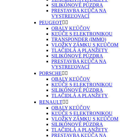
SILIKÓNOVÉ PÚZDRA
PRESTAVBA KĽÚČA NA
VYSTREĽOVACÍ
PEUGEOT


OBALY KĽÚČOV
KĽÚČE S ELEKTRONIKOU
TRANSPONDER (IMMO)
VLOŽKY ZÁMKU S KĽÚČOM
TLAČIDLÁ A PLANŽETY
SILIKÓNOVÉ PÚZDRA
PRESTAVBA KĽÚČA NA
VYSTREĽOVACÍ
PORSCHE


OBALY KĽÚČOV
KĽÚČE S ELEKTRONIKOU
SILIKÓNOVÉ PÚZDRA
TLAČIDLÁ A PLANŽETY
RENAULT


OBALY KĽÚČOV
KĽÚČE S ELEKTRONIKOU
VLOŽKY ZÁMKU S KĽÚČOM
SILIKÓNOVÉ PÚZDRA
TLAČIDLÁ A PLANŽETY
PRESTAVBA KĽÚČA NA