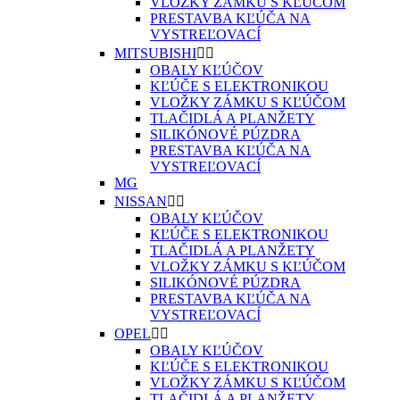
VLOŽKY ZÁMKU S KĽÚČOM
PRESTAVBA KĽÚČA NA
VYSTREĽOVACÍ
MITSUBISHI


OBALY KĽÚČOV
KĽÚČE S ELEKTRONIKOU
VLOŽKY ZÁMKU S KĽÚČOM
TLAČIDLÁ A PLANŽETY
SILIKÓNOVÉ PÚZDRA
PRESTAVBA KĽÚČA NA
VYSTREĽOVACÍ
MG
NISSAN


OBALY KĽÚČOV
KĽÚČE S ELEKTRONIKOU
TLAČIDLÁ A PLANŽETY
VLOŽKY ZÁMKU S KĽÚČOM
SILIKÓNOVÉ PÚZDRA
PRESTAVBA KĽÚČA NA
VYSTREĽOVACÍ
OPEL


OBALY KĽÚČOV
KĽÚČE S ELEKTRONIKOU
VLOŽKY ZÁMKU S KĽÚČOM
TLAČIDLÁ A PLANŽETY