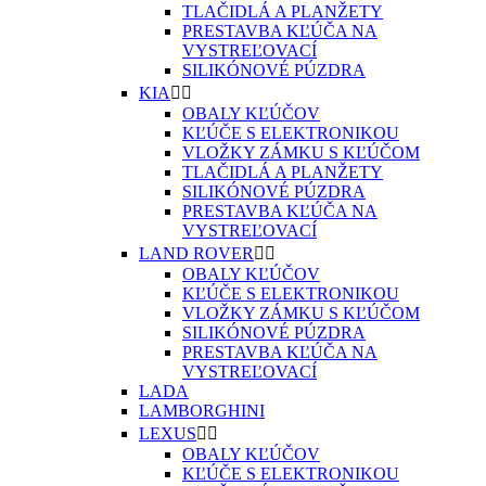
TLAČIDLÁ A PLANŽETY
PRESTAVBA KĽÚČA NA
VYSTREĽOVACÍ
SILIKÓNOVÉ PÚZDRA
KIA


OBALY KĽÚČOV
KĽÚČE S ELEKTRONIKOU
VLOŽKY ZÁMKU S KĽÚČOM
TLAČIDLÁ A PLANŽETY
SILIKÓNOVÉ PÚZDRA
PRESTAVBA KĽÚČA NA
VYSTREĽOVACÍ
LAND ROVER


OBALY KĽÚČOV
KĽÚČE S ELEKTRONIKOU
VLOŽKY ZÁMKU S KĽÚČOM
SILIKÓNOVÉ PÚZDRA
PRESTAVBA KĽÚČA NA
VYSTREĽOVACÍ
LADA
LAMBORGHINI
LEXUS


OBALY KĽÚČOV
KĽÚČE S ELEKTRONIKOU