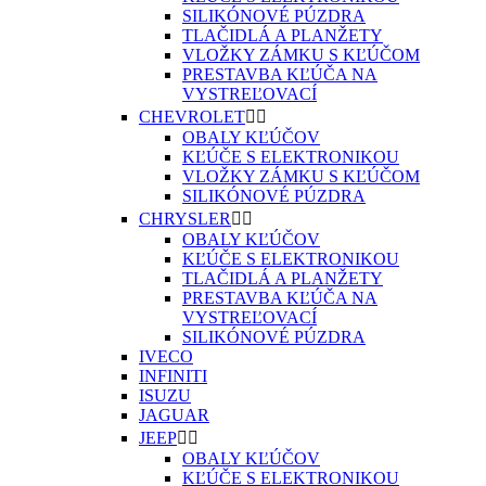
SILIKÓNOVÉ PÚZDRA
TLAČIDLÁ A PLANŽETY
VLOŽKY ZÁMKU S KĽÚČOM
PRESTAVBA KĽÚČA NA
VYSTREĽOVACÍ
CHEVROLET


OBALY KĽÚČOV
KĽÚČE S ELEKTRONIKOU
VLOŽKY ZÁMKU S KĽÚČOM
SILIKÓNOVÉ PÚZDRA
CHRYSLER


OBALY KĽÚČOV
KĽÚČE S ELEKTRONIKOU
TLAČIDLÁ A PLANŽETY
PRESTAVBA KĽÚČA NA
VYSTREĽOVACÍ
SILIKÓNOVÉ PÚZDRA
IVECO
INFINITI
ISUZU
JAGUAR
JEEP


OBALY KĽÚČOV
KĽÚČE S ELEKTRONIKOU