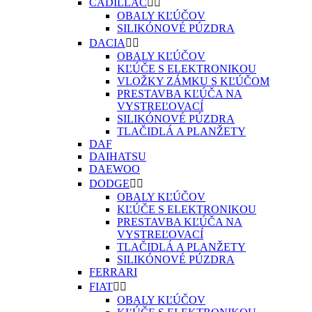
CADILLAC


OBALY KĽÚČOV
SILIKÓNOVÉ PÚZDRA
DACIA


OBALY KĽÚČOV
KĽÚČE S ELEKTRONIKOU
VLOŽKY ZÁMKU S KĽÚČOM
PRESTAVBA KĽÚČA NA
VYSTREĽOVACÍ
SILIKÓNOVÉ PÚZDRA
TLAČIDLÁ A PLANŽETY
DAF
DAIHATSU
DAEWOO
DODGE


OBALY KĽÚČOV
KĽÚČE S ELEKTRONIKOU
PRESTAVBA KĽÚČA NA
VYSTREĽOVACÍ
TLAČIDLÁ A PLANŽETY
SILIKÓNOVÉ PÚZDRA
FERRARI
FIAT


OBALY KĽÚČOV