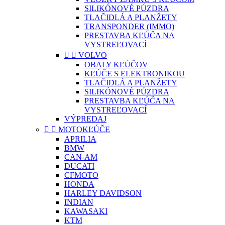
SILIKÓNOVÉ PÚZDRA
TLAČIDLÁ A PLANŽETY
TRANSPONDER (IMMO)
PRESTAVBA KĽÚČA NA
VYSTREĽOVACÍ


VOLVO
OBALY KĽÚČOV
KĽÚČE S ELEKTRONIKOU
TLAČIDLÁ A PLANŽETY
SILIKÓNOVÉ PÚZDRA
PRESTAVBA KĽÚČA NA
VYSTREĽOVACÍ
VÝPREDAJ


MOTOKĽÚČE
APRILIA
BMW
CAN-AM
DUCATI
CFMOTO
HONDA
HARLEY DAVIDSON
INDIAN
KAWASAKI
KTM