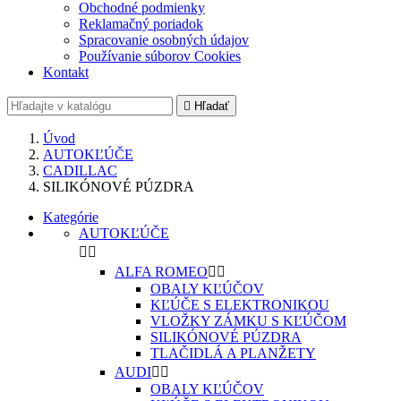
Obchodné podmienky
Reklamačný poriadok
Spracovanie osobných údajov
Používanie súborov Cookies
Kontakt

Hľadať
Úvod
AUTOKĽÚČE
CADILLAC
SILIKÓNOVÉ PÚZDRA
Kategórie
AUTOKĽÚČE


ALFA ROMEO


OBALY KĽÚČOV
KĽÚČE S ELEKTRONIKOU
VLOŽKY ZÁMKU S KĽÚČOM
SILIKÓNOVÉ PÚZDRA
TLAČIDLÁ A PLANŽETY
AUDI


OBALY KĽÚČOV