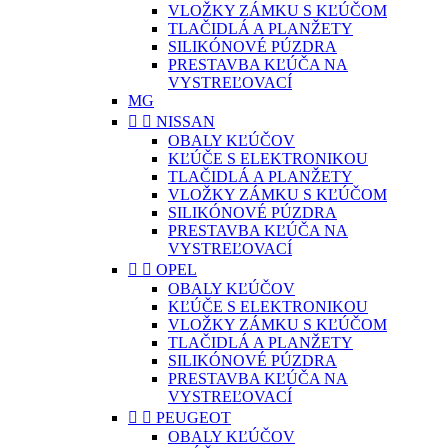
VLOŽKY ZÁMKU S KĽÚČOM
TLAČIDLÁ A PLANŽETY
SILIKÓNOVÉ PÚZDRA
PRESTAVBA KĽÚČA NA
VYSTREĽOVACÍ
MG


NISSAN
OBALY KĽÚČOV
KĽÚČE S ELEKTRONIKOU
TLAČIDLÁ A PLANŽETY
VLOŽKY ZÁMKU S KĽÚČOM
SILIKÓNOVÉ PÚZDRA
PRESTAVBA KĽÚČA NA
VYSTREĽOVACÍ


OPEL
OBALY KĽÚČOV
KĽÚČE S ELEKTRONIKOU
VLOŽKY ZÁMKU S KĽÚČOM
TLAČIDLÁ A PLANŽETY
SILIKÓNOVÉ PÚZDRA
PRESTAVBA KĽÚČA NA
VYSTREĽOVACÍ


PEUGEOT
OBALY KĽÚČOV