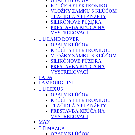
OBALY KĽÚČOV
KĽÚČE S ELEKTRONIKOU
VLOŽKY ZÁMKU S KĽÚČOM
TLAČIDLÁ A PLANŽETY
SILIKÓNOVÉ PÚZDRA
PRESTAVBA KĽÚČA NA
VYSTREĽOVACÍ


LAND ROVER
OBALY KĽÚČOV
KĽÚČE S ELEKTRONIKOU
VLOŽKY ZÁMKU S KĽÚČOM
SILIKÓNOVÉ PÚZDRA
PRESTAVBA KĽÚČA NA
VYSTREĽOVACÍ
LADA
LAMBORGHINI


LEXUS
OBALY KĽÚČOV
KĽÚČE S ELEKTRONIKOU
TLAČIDLÁ A PLANŽETY
PRESTAVBA KĽÚČA NA
VYSTREĽOVACÍ
MAN


MAZDA
OBALY KĽÚČOV