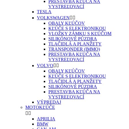
PRESTAVBA KĽÚČA NA
VYSTREĽOVACÍ
TESLA
VOLKSWAGEN


OBALY KĽÚČOV
KĽÚČE S ELEKTRONIKOU
VLOŽKY ZÁMKU S KĽÚČOM
SILIKÓNOVÉ PÚZDRA
TLAČIDLÁ A PLANŽETY
TRANSPONDER (IMMO)
PRESTAVBA KĽÚČA NA
VYSTREĽOVACÍ
VOLVO


OBALY KĽÚČOV
KĽÚČE S ELEKTRONIKOU
TLAČIDLÁ A PLANŽETY
SILIKÓNOVÉ PÚZDRA
PRESTAVBA KĽÚČA NA
VYSTREĽOVACÍ
VÝPREDAJ
MOTOKĽÚČE


APRILIA
BMW