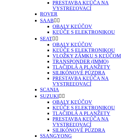
PRESTAVBA KĽÚČA NA
VYSTREĽOVACÍ
ROVER
SAAB


OBALY KĽÚČOV
KĽÚČE S ELEKTRONIKOU
SEAT


OBALY KĽÚČOV
KĽÚČE S ELEKTRONIKOU
VLOŽKY ZÁMKU S KĽÚČOM
TRANSPONDER (IMMO)
TLAČIDLÁ A PLANŽETY
SILIKÓNOVÉ PÚZDRA
PRESTAVBA KĽÚČA NA
VYSTREĽOVACÍ
SCANIA
SUZUKI


OBALY KĽÚČOV
KĽÚČE S ELEKTRONIKOU
TLAČIDLÁ A PLANŽETY
PRESTAVBA KĽÚČA NA
VYSTREĽOVACÍ
SILIKÓNOVÉ PÚZDRA
SSANGYONG