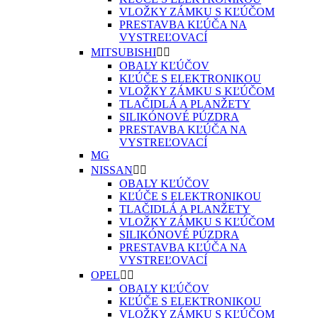
VLOŽKY ZÁMKU S KĽÚČOM
PRESTAVBA KĽÚČA NA
VYSTREĽOVACÍ
MITSUBISHI


OBALY KĽÚČOV
KĽÚČE S ELEKTRONIKOU
VLOŽKY ZÁMKU S KĽÚČOM
TLAČIDLÁ A PLANŽETY
SILIKÓNOVÉ PÚZDRA
PRESTAVBA KĽÚČA NA
VYSTREĽOVACÍ
MG
NISSAN


OBALY KĽÚČOV
KĽÚČE S ELEKTRONIKOU
TLAČIDLÁ A PLANŽETY
VLOŽKY ZÁMKU S KĽÚČOM
SILIKÓNOVÉ PÚZDRA
PRESTAVBA KĽÚČA NA
VYSTREĽOVACÍ
OPEL


OBALY KĽÚČOV
KĽÚČE S ELEKTRONIKOU
VLOŽKY ZÁMKU S KĽÚČOM