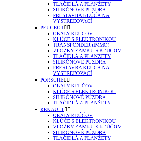
TLAČIDLÁ A PLANŽETY
SILIKÓNOVÉ PÚZDRA
PRESTAVBA KĽÚČA NA
VYSTREĽOVACÍ
PEUGEOT


OBALY KĽÚČOV
KĽÚČE S ELEKTRONIKOU
TRANSPONDER (IMMO)
VLOŽKY ZÁMKU S KĽÚČOM
TLAČIDLÁ A PLANŽETY
SILIKÓNOVÉ PÚZDRA
PRESTAVBA KĽÚČA NA
VYSTREĽOVACÍ
PORSCHE


OBALY KĽÚČOV
KĽÚČE S ELEKTRONIKOU
SILIKÓNOVÉ PÚZDRA
TLAČIDLÁ A PLANŽETY
RENAULT


OBALY KĽÚČOV
KĽÚČE S ELEKTRONIKOU
VLOŽKY ZÁMKU S KĽÚČOM
SILIKÓNOVÉ PÚZDRA
TLAČIDLÁ A PLANŽETY