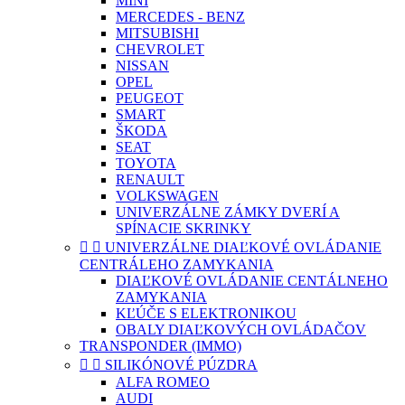
MINI
MERCEDES - BENZ
MITSUBISHI
CHEVROLET
NISSAN
OPEL
PEUGEOT
SMART
ŠKODA
SEAT
TOYOTA
RENAULT
VOLKSWAGEN
UNIVERZÁLNE ZÁMKY DVERÍ A
SPÍNACIE SKRINKY


UNIVERZÁLNE DIAĽKOVÉ OVLÁDANIE
CENTRÁLEHO ZAMYKANIA
DIAĽKOVÉ OVLÁDANIE CENTÁLNEHO
ZAMYKANIA
KĽÚČE S ELEKTRONIKOU
OBALY DIAĽKOVÝCH OVLÁDAČOV
TRANSPONDER (IMMO)


SILIKÓNOVÉ PÚZDRA
ALFA ROMEO
AUDI