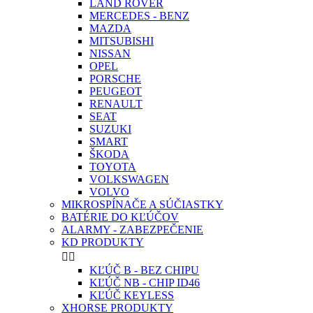
LAND ROVER
MERCEDES - BENZ
MAZDA
MITSUBISHI
NISSAN
OPEL
PORSCHE
PEUGEOT
RENAULT
SEAT
SUZUKI
SMART
ŠKODA
TOYOTA
VOLKSWAGEN
VOLVO
MIKROSPÍNAČE A SÚČIASTKY
BATÉRIE DO KĽÚČOV
ALARMY - ZABEZPEČENIE
KD PRODUKTY


KĽÚČ B - BEZ CHIPU
KĽÚČ NB - CHIP ID46
KĽÚČ KEYLESS
XHORSE PRODUKTY