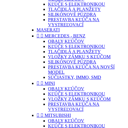
KĽÚČE S ELEKTRONIKOU
TLAČIDLÁ A PLANŽETY
SILIKÓNOVÉ PÚZDRA
PRESTAVBA KĽÚČA NA
VYSTREĽOVACÍ
MASERATI


MERCEDES - BENZ
OBALY KĽÚČOV
KĽÚČE S ELEKTRONIKOU
TLAČIDLÁ A PLANŽETY
VLOŽKY ZÁMKU S KĽÚČOM
SILIKÓNOVÉ PÚZDRA
PRESTAVBA KĽÚČA NA NOVŠÍ
MODEL
SÚČIASTKY, IMMO, SMD


MINI
OBALY KĽÚČOV
KĽÚČE S ELEKTRONIKOU
VLOŽKY ZÁMKU S KĽÚČOM
PRESTAVBA KĽÚČA NA
VYSTREĽOVACÍ


MITSUBISHI
OBALY KĽÚČOV
KĽÚČE S ELEKTRONIKOU