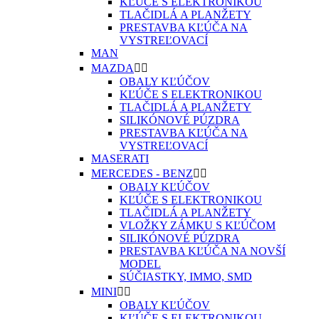
KĽÚČE S ELEKTRONIKOU
TLAČIDLÁ A PLANŽETY
PRESTAVBA KĽÚČA NA
VYSTREĽOVACÍ
MAN
MAZDA


OBALY KĽÚČOV
KĽÚČE S ELEKTRONIKOU
TLAČIDLÁ A PLANŽETY
SILIKÓNOVÉ PÚZDRA
PRESTAVBA KĽÚČA NA
VYSTREĽOVACÍ
MASERATI
MERCEDES - BENZ


OBALY KĽÚČOV
KĽÚČE S ELEKTRONIKOU
TLAČIDLÁ A PLANŽETY
VLOŽKY ZÁMKU S KĽÚČOM
SILIKÓNOVÉ PÚZDRA
PRESTAVBA KĽÚČA NA NOVŠÍ
MODEL
SÚČIASTKY, IMMO, SMD
MINI


OBALY KĽÚČOV
KĽÚČE S ELEKTRONIKOU