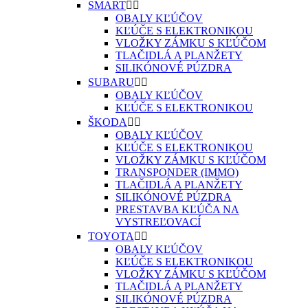
SMART


OBALY KĽÚČOV
KĽÚČE S ELEKTRONIKOU
VLOŽKY ZÁMKU S KĽÚČOM
TLAČIDLÁ A PLANŽETY
SILIKÓNOVÉ PÚZDRA
SUBARU


OBALY KĽÚČOV
KĽÚČE S ELEKTRONIKOU
ŠKODA


OBALY KĽÚČOV
KĽÚČE S ELEKTRONIKOU
VLOŽKY ZÁMKU S KĽÚČOM
TRANSPONDER (IMMO)
TLAČIDLÁ A PLANŽETY
SILIKÓNOVÉ PÚZDRA
PRESTAVBA KĽÚČA NA
VYSTREĽOVACÍ
TOYOTA


OBALY KĽÚČOV
KĽÚČE S ELEKTRONIKOU
VLOŽKY ZÁMKU S KĽÚČOM
TLAČIDLÁ A PLANŽETY
SILIKÓNOVÉ PÚZDRA