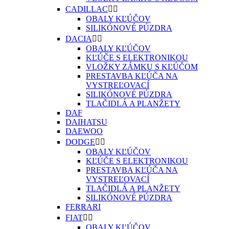
CADILLAC


OBALY KĽÚČOV
SILIKÓNOVÉ PÚZDRA
DACIA


OBALY KĽÚČOV
KĽÚČE S ELEKTRONIKOU
VLOŽKY ZÁMKU S KĽÚČOM
PRESTAVBA KĽÚČA NA
VYSTREĽOVACÍ
SILIKÓNOVÉ PÚZDRA
TLAČIDLÁ A PLANŽETY
DAF
DAIHATSU
DAEWOO
DODGE


OBALY KĽÚČOV
KĽÚČE S ELEKTRONIKOU
PRESTAVBA KĽÚČA NA
VYSTREĽOVACÍ
TLAČIDLÁ A PLANŽETY
SILIKÓNOVÉ PÚZDRA
FERRARI
FIAT


OBALY KĽÚČOV