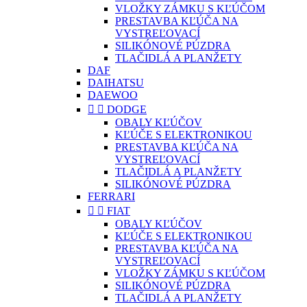
VLOŽKY ZÁMKU S KĽÚČOM
PRESTAVBA KĽÚČA NA
VYSTREĽOVACÍ
SILIKÓNOVÉ PÚZDRA
TLAČIDLÁ A PLANŽETY
DAF
DAIHATSU
DAEWOO


DODGE
OBALY KĽÚČOV
KĽÚČE S ELEKTRONIKOU
PRESTAVBA KĽÚČA NA
VYSTREĽOVACÍ
TLAČIDLÁ A PLANŽETY
SILIKÓNOVÉ PÚZDRA
FERRARI


FIAT
OBALY KĽÚČOV
KĽÚČE S ELEKTRONIKOU
PRESTAVBA KĽÚČA NA
VYSTREĽOVACÍ
VLOŽKY ZÁMKU S KĽÚČOM
SILIKÓNOVÉ PÚZDRA
TLAČIDLÁ A PLANŽETY