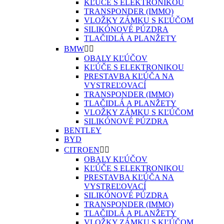
KĽÚČE S ELEKTRONIKOU
TRANSPONDER (IMMO)
VLOŽKY ZÁMKU S KĽÚČOM
SILIKÓNOVÉ PÚZDRA
TLAČIDLÁ A PLANŽETY
BMW


OBALY KĽÚČOV
KĽÚČE S ELEKTRONIKOU
PRESTAVBA KĽÚČA NA
VYSTREĽOVACÍ
TRANSPONDER (IMMO)
TLAČIDLÁ A PLANŽETY
VLOŽKY ZÁMKU S KĽÚČOM
SILIKÓNOVÉ PÚZDRA
BENTLEY
BYD
CITROEN


OBALY KĽÚČOV
KĽÚČE S ELEKTRONIKOU
PRESTAVBA KĽÚČA NA
VYSTREĽOVACÍ
SILIKÓNOVÉ PÚZDRA
TRANSPONDER (IMMO)
TLAČIDLÁ A PLANŽETY
VLOŽKY ZÁMKU S KĽÚČOM