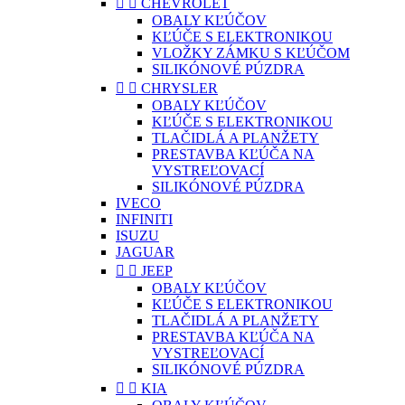


CHEVROLET
OBALY KĽÚČOV
KĽÚČE S ELEKTRONIKOU
VLOŽKY ZÁMKU S KĽÚČOM
SILIKÓNOVÉ PÚZDRA


CHRYSLER
OBALY KĽÚČOV
KĽÚČE S ELEKTRONIKOU
TLAČIDLÁ A PLANŽETY
PRESTAVBA KĽÚČA NA
VYSTREĽOVACÍ
SILIKÓNOVÉ PÚZDRA
IVECO
INFINITI
ISUZU
JAGUAR


JEEP
OBALY KĽÚČOV
KĽÚČE S ELEKTRONIKOU
TLAČIDLÁ A PLANŽETY
PRESTAVBA KĽÚČA NA
VYSTREĽOVACÍ
SILIKÓNOVÉ PÚZDRA


KIA