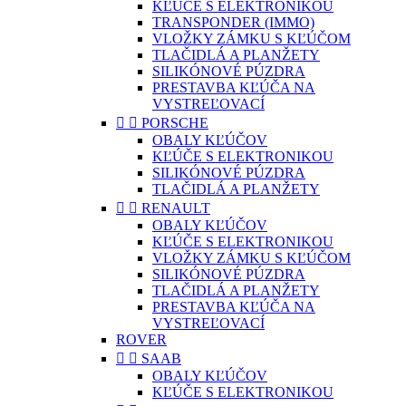
KĽÚČE S ELEKTRONIKOU
TRANSPONDER (IMMO)
VLOŽKY ZÁMKU S KĽÚČOM
TLAČIDLÁ A PLANŽETY
SILIKÓNOVÉ PÚZDRA
PRESTAVBA KĽÚČA NA
VYSTREĽOVACÍ


PORSCHE
OBALY KĽÚČOV
KĽÚČE S ELEKTRONIKOU
SILIKÓNOVÉ PÚZDRA
TLAČIDLÁ A PLANŽETY


RENAULT
OBALY KĽÚČOV
KĽÚČE S ELEKTRONIKOU
VLOŽKY ZÁMKU S KĽÚČOM
SILIKÓNOVÉ PÚZDRA
TLAČIDLÁ A PLANŽETY
PRESTAVBA KĽÚČA NA
VYSTREĽOVACÍ
ROVER


SAAB
OBALY KĽÚČOV
KĽÚČE S ELEKTRONIKOU