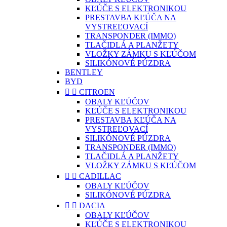
KĽÚČE S ELEKTRONIKOU
PRESTAVBA KĽÚČA NA
VYSTREĽOVACÍ
TRANSPONDER (IMMO)
TLAČIDLÁ A PLANŽETY
VLOŽKY ZÁMKU S KĽÚČOM
SILIKÓNOVÉ PÚZDRA
BENTLEY
BYD


CITROEN
OBALY KĽÚČOV
KĽÚČE S ELEKTRONIKOU
PRESTAVBA KĽÚČA NA
VYSTREĽOVACÍ
SILIKÓNOVÉ PÚZDRA
TRANSPONDER (IMMO)
TLAČIDLÁ A PLANŽETY
VLOŽKY ZÁMKU S KĽÚČOM


CADILLAC
OBALY KĽÚČOV
SILIKÓNOVÉ PÚZDRA


DACIA
OBALY KĽÚČOV
KĽÚČE S ELEKTRONIKOU