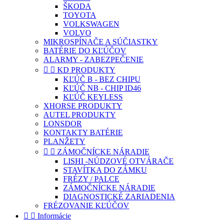
ŠKODA
TOYOTA
VOLKSWAGEN
VOLVO
MIKROSPÍNAČE A SÚČIASTKY
BATÉRIE DO KĽÚČOV
ALARMY - ZABEZPEČENIE


KD PRODUKTY
KĽÚČ B - BEZ CHIPU
KĽÚČ NB - CHIP ID46
KĽÚČ KEYLESS
XHORSE PRODUKTY
AUTEL PRODUKTY
LONSDOR
KONTAKTY BATÉRIE
PLANŽETY


ZÁMOČNÍCKE NÁRADIE
LISHI -NÚDZOVÉ OTVÁRAČE
STAVÍTKA DO ZÁMKU
FRÉZY / PALCE
ZÁMOČNÍCKE NÁRADIE
DIAGNOSTICKÉ ZARIADENIA
FRÉZOVANIE KĽÚČOV


Informácie