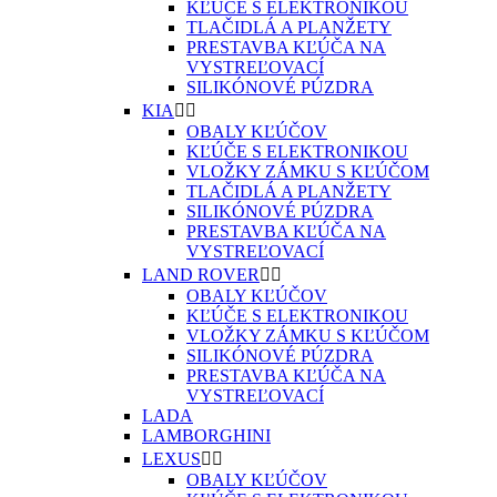
KĽÚČE S ELEKTRONIKOU
TLAČIDLÁ A PLANŽETY
PRESTAVBA KĽÚČA NA
VYSTREĽOVACÍ
SILIKÓNOVÉ PÚZDRA
KIA


OBALY KĽÚČOV
KĽÚČE S ELEKTRONIKOU
VLOŽKY ZÁMKU S KĽÚČOM
TLAČIDLÁ A PLANŽETY
SILIKÓNOVÉ PÚZDRA
PRESTAVBA KĽÚČA NA
VYSTREĽOVACÍ
LAND ROVER


OBALY KĽÚČOV
KĽÚČE S ELEKTRONIKOU
VLOŽKY ZÁMKU S KĽÚČOM
SILIKÓNOVÉ PÚZDRA
PRESTAVBA KĽÚČA NA
VYSTREĽOVACÍ
LADA
LAMBORGHINI
LEXUS


OBALY KĽÚČOV