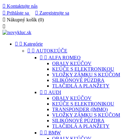

Kontaktujte nás

Prihláste sa

Zaregistrujte sa

Nákupný košík
(0)



Kategórie


AUTOKĽÚČE


ALFA ROMEO
OBALY KĽÚČOV
KĽÚČE S ELEKTRONIKOU
VLOŽKY ZÁMKU S KĽÚČOM
SILIKÓNOVÉ PÚZDRA
TLAČIDLÁ A PLANŽETY


AUDI
OBALY KĽÚČOV
KĽÚČE S ELEKTRONIKOU
TRANSPONDER (IMMO)
VLOŽKY ZÁMKU S KĽÚČOM
SILIKÓNOVÉ PÚZDRA
TLAČIDLÁ A PLANŽETY


BMW
OBALY KĽÚČOV