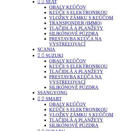


SEAT
OBALY KĽÚČOV
KĽÚČE S ELEKTRONIKOU
VLOŽKY ZÁMKU S KĽÚČOM
TRANSPONDER (IMMO)
TLAČIDLÁ A PLANŽETY
SILIKÓNOVÉ PÚZDRA
PRESTAVBA KĽÚČA NA
VYSTREĽOVACÍ
SCANIA


SUZUKI
OBALY KĽÚČOV
KĽÚČE S ELEKTRONIKOU
TLAČIDLÁ A PLANŽETY
PRESTAVBA KĽÚČA NA
VYSTREĽOVACÍ
SILIKÓNOVÉ PÚZDRA
SSANGYONG


SMART
OBALY KĽÚČOV
KĽÚČE S ELEKTRONIKOU
VLOŽKY ZÁMKU S KĽÚČOM
TLAČIDLÁ A PLANŽETY
SILIKÓNOVÉ PÚZDRA