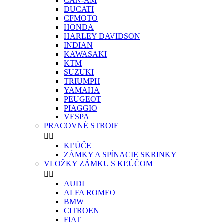
CAN-AM
DUCATI
CFMOTO
HONDA
HARLEY DAVIDSON
INDIAN
KAWASAKI
KTM
SUZUKI
TRIUMPH
YAMAHA
PEUGEOT
PIAGGIO
VESPA
PRACOVNÉ STROJE


KĽÚČE
ZÁMKY A SPÍNACIE SKRINKY
VLOŽKY ZÁMKU S KĽÚČOM


AUDI
ALFA ROMEO
BMW
CITROEN
FIAT