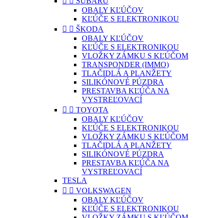


SUBARU
OBALY KĽÚČOV
KĽÚČE S ELEKTRONIKOU


ŠKODA
OBALY KĽÚČOV
KĽÚČE S ELEKTRONIKOU
VLOŽKY ZÁMKU S KĽÚČOM
TRANSPONDER (IMMO)
TLAČIDLÁ A PLANŽETY
SILIKÓNOVÉ PÚZDRA
PRESTAVBA KĽÚČA NA
VYSTREĽOVACÍ


TOYOTA
OBALY KĽÚČOV
KĽÚČE S ELEKTRONIKOU
VLOŽKY ZÁMKU S KĽÚČOM
TLAČIDLÁ A PLANŽETY
SILIKÓNOVÉ PÚZDRA
PRESTAVBA KĽÚČA NA
VYSTREĽOVACÍ
TESLA


VOLKSWAGEN
OBALY KĽÚČOV
KĽÚČE S ELEKTRONIKOU
VLOŽKY ZÁMKU S KĽÚČOM