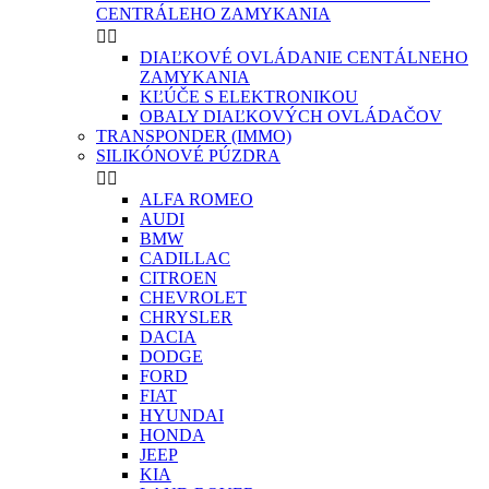
CENTRÁLEHO ZAMYKANIA


DIAĽKOVÉ OVLÁDANIE CENTÁLNEHO
ZAMYKANIA
KĽÚČE S ELEKTRONIKOU
OBALY DIAĽKOVÝCH OVLÁDAČOV
TRANSPONDER (IMMO)
SILIKÓNOVÉ PÚZDRA


ALFA ROMEO
AUDI
BMW
CADILLAC
CITROEN
CHEVROLET
CHRYSLER
DACIA
DODGE
FORD
FIAT
HYUNDAI
HONDA
JEEP
KIA