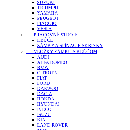
SUZUKI
TRIUMPH
YAMAHA
PEUGEOT
PIAGGIO
VESPA


PRACOVNÉ STROJE
KĽÚČE
ZÁMKY A SPÍNACIE SKRINKY


VLOŽKY ZÁMKU S KĽÚČOM
AUDI
ALFA ROMEO
BMW
CITROEN
FIAT
FORD
DAEWOO
DACIA
HONDA
HYUNDAI
IVECO
ISUZU
KIA
LAND ROVER