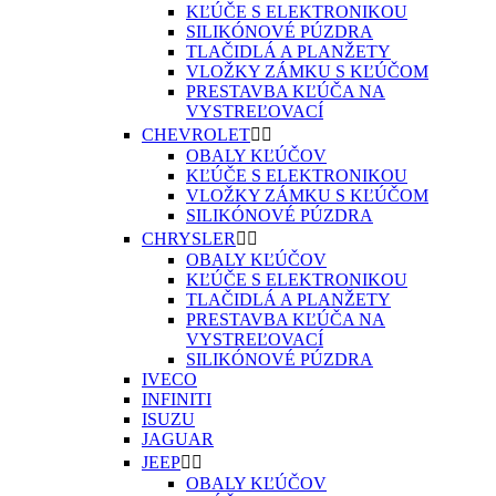
KĽÚČE S ELEKTRONIKOU
SILIKÓNOVÉ PÚZDRA
TLAČIDLÁ A PLANŽETY
VLOŽKY ZÁMKU S KĽÚČOM
PRESTAVBA KĽÚČA NA
VYSTREĽOVACÍ
CHEVROLET


OBALY KĽÚČOV
KĽÚČE S ELEKTRONIKOU
VLOŽKY ZÁMKU S KĽÚČOM
SILIKÓNOVÉ PÚZDRA
CHRYSLER


OBALY KĽÚČOV
KĽÚČE S ELEKTRONIKOU
TLAČIDLÁ A PLANŽETY
PRESTAVBA KĽÚČA NA
VYSTREĽOVACÍ
SILIKÓNOVÉ PÚZDRA
IVECO
INFINITI
ISUZU
JAGUAR
JEEP


OBALY KĽÚČOV