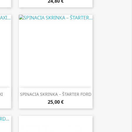
24,80 €

Rýchly náhľad
XI
SPINACIA SKRINKA – ŠTARTER FORD
25,00 €