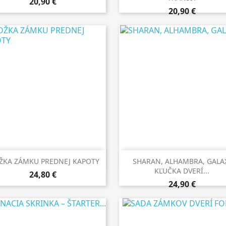
20,90 €
20,90 €


Rýchly náhľad
Rýchly náhľad
ŽKA ZÁMKU PREDNEJ KAPOTY
SHARAN, ALHAMBRA, GALA
KĽUČKA DVERÍ...
24,80 €
24,90 €