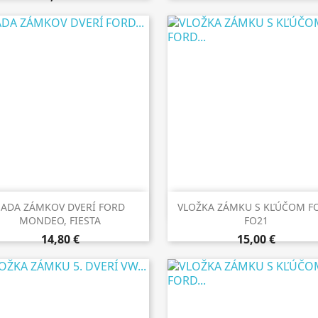


Rýchly náhľad
Rýchly náhľad
SADA ZÁMKOV DVERÍ FORD
VLOŽKA ZÁMKU S KĽÚČOM F
MONDEO, FIESTA
FO21
14,80 €
15,00 €