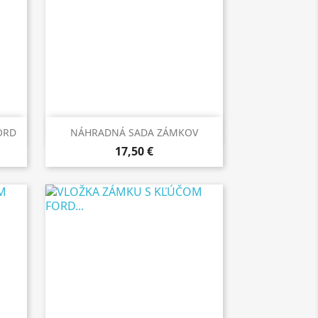

Rýchly náhľad
ORD
NÁHRADNÁ SADA ZÁMKOV
17,50 €