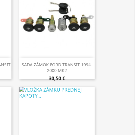

Rýchly náhľad
ANSIT
SADA ZÁMOK FORD TRANSIT 1994-
2000 MK2
30,50 €