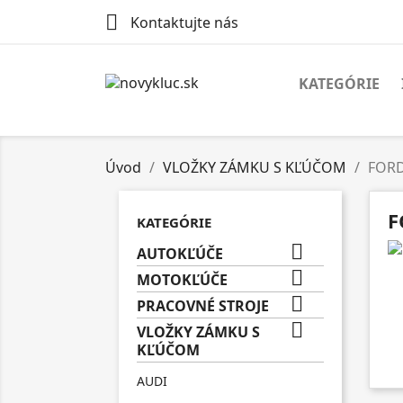

Kontaktujte nás
KATEGÓRIE
Úvod
VLOŽKY ZÁMKU S KĽÚČOM
FOR
F
KATEGÓRIE

AUTOKĽÚČE

MOTOKĽÚČE

PRACOVNÉ STROJE

VLOŽKY ZÁMKU S
KĽÚČOM
AUDI