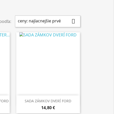
ceny: najlacnejšie prvé

 podľa:

Rýchly náhľad
 FORD
SADA ZÁMKOV DVERÍ FORD
14,80 €