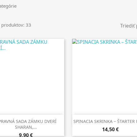
tegórie
 produktov: 33
Triediť


Rýchly náhľad
Rýchly náhľad
PRAVNÁ SADA ZÁMKU DVERÍ
SPINACIA SKRINKA – ŠTARTER
SHARAN,...
14,50 €
9,90 €