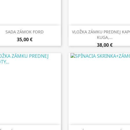


Rýchly náhľad
Rýchly náhľad
SADA ZÁMOK FORD
VLOŽKA ZÁMKU PREDNEJ KAP
KUGA,...
35,00 €
38,00 €