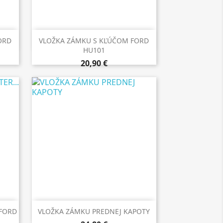

Rýchly náhľad
ORD
VLOŽKA ZÁMKU S KĽÚČOM FORD
HU101
20,90 €

Rýchly náhľad
 FORD
VLOŽKA ZÁMKU PREDNEJ KAPOTY