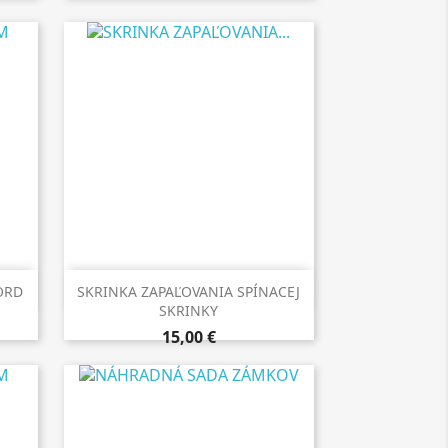

Rýchly náhľad
ORD
SKRINKA ZAPAĽOVANIA SPÍNACEJ
SKRINKY
15,00 €