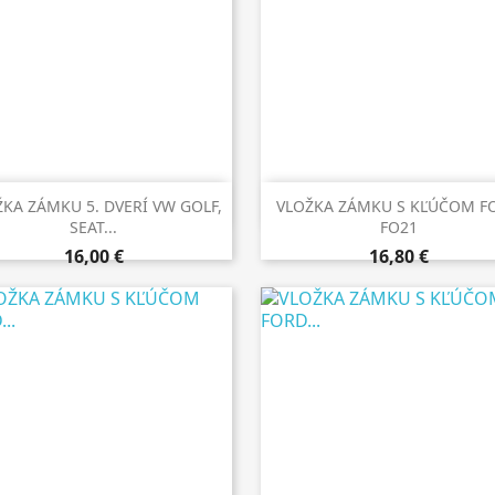


Rýchly náhľad
Rýchly náhľad
KA ZÁMKU 5. DVERÍ VW GOLF,
VLOŽKA ZÁMKU S KĽÚČOM F
SEAT...
FO21
16,00 €
16,80 €