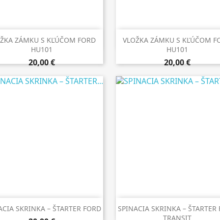


Rýchly náhľad
Rýchly náhľad
ŽKA ZÁMKU S KĽÚČOM FORD
VLOŽKA ZÁMKU S KĽÚČOM F
HU101
HU101
20,00 €
20,00 €


Rýchly náhľad
Rýchly náhľad
ACIA SKRINKA – ŠTARTER FORD
SPINACIA SKRINKA – ŠTARTER
TRANSIT