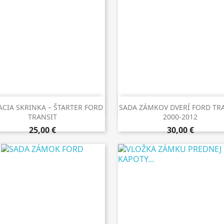


Rýchly náhľad
Rýchly náhľad
ACIA SKRINKA – ŠTARTER FORD
SADA ZÁMKOV DVERÍ FORD TR
TRANSIT
2000-2012
25,00 €
30,00 €