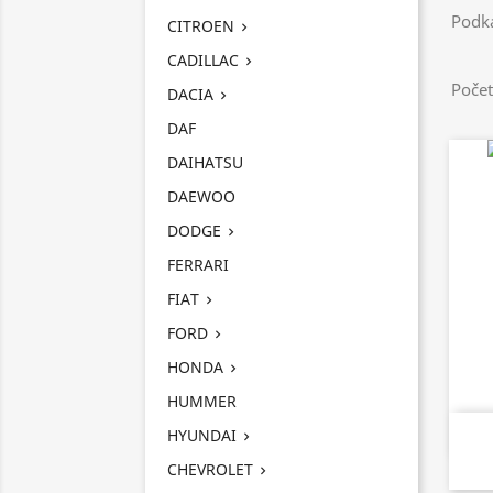
Podka
CITROEN

CADILLAC

Počet
DACIA

DAF
DAIHATSU
DAEWOO
DODGE

FERRARI
FIAT

FORD

HONDA

HUMMER
HYUNDAI

CHEVROLET
