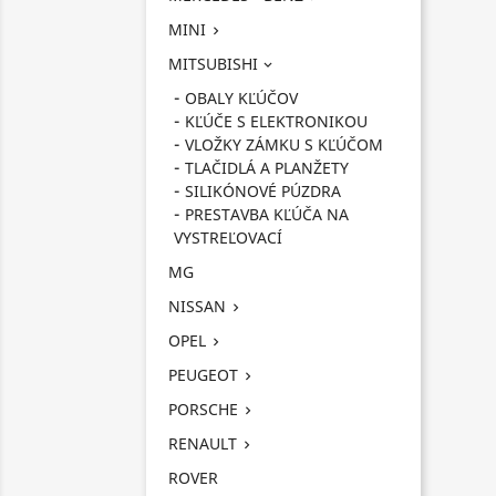
MINI

MITSUBISHI

OBALY KĽÚČOV
KĽÚČE S ELEKTRONIKOU
VLOŽKY ZÁMKU S KĽÚČOM
TLAČIDLÁ A PLANŽETY
SILIKÓNOVÉ PÚZDRA
PRESTAVBA KĽÚČA NA
VYSTREĽOVACÍ
MG
NISSAN

OPEL

PEUGEOT

PORSCHE

RENAULT

ROVER