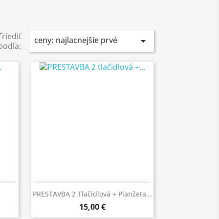
Triediť
ceny: najlacnejšie prvé

podľa:
Rýchly náhľad

PRESTAVBA 2 Tlačidlová + Planžeta...
15,00 €