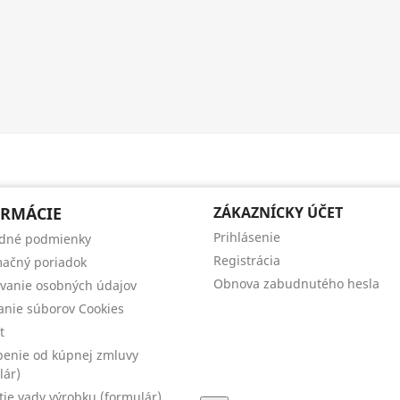
RMÁCIE
ZÁKAZNÍCKY ÚČET
Prihlásenie
dné podmienky
Registrácia
ačný poriadok
Obnova zabudnutého hesla
vanie osobných údajov
anie súborov Cookies
t
enie od kúpnej zmluvy
lár)
tie vady výrobku (formulár)