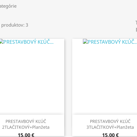
tegórie
 produktov: 3
Rýchly náhľad
Rýchly náhľad


PRESTAVBOVÝ KĽÚČ
PRESTAVBOVÝ KĽÚČ
2TLAČITKOVÝ+planžeta
3TLAČITKOVÝ+planžeta
15,00 €
15,00 €