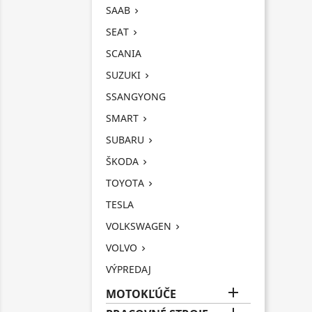
SAAB

SEAT

SCANIA
SUZUKI

SSANGYONG
SMART

SUBARU

ŠKODA

TOYOTA

TESLA
VOLKSWAGEN

VOLVO

VÝPREDAJ

MOTOKĽÚČE