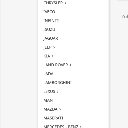
CHRYSLER

IVECO
Zob
INFINITI
ISUZU
JAGUAR
JEEP

KIA

LAND ROVER

LADA
LAMBORGHINI
LEXUS

MAN
MAZDA

MASERATI
MERCEDES - BENZ
