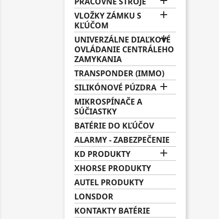

PRACOVNÉ STROJE

VLOŽKY ZÁMKU S
KĽÚČOM

UNIVERZÁLNE DIAĽKOVÉ
OVLÁDANIE CENTRÁLEHO
ZAMYKANIA
TRANSPONDER (IMMO)

SILIKÓNOVÉ PÚZDRA
MIKROSPÍNAČE A
SÚČIASTKY
BATÉRIE DO KĽÚČOV
ALARMY - ZABEZPEČENIE

KD PRODUKTY
XHORSE PRODUKTY
AUTEL PRODUKTY
LONSDOR
KONTAKTY BATÉRIE