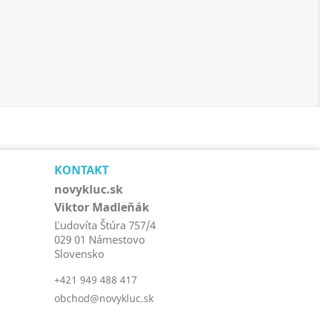
KONTAKT
novykluc.sk
Viktor Madleňák
Ľudovíta Štúra 757/4
029 01 Námestovo
Slovensko
+421 949 488 417
obchod@novykluc.sk