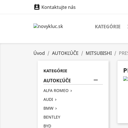

Kontaktujte nás
KATEGÓRIE
Úvod
AUTOKĽÚČE
MITSUBISHI
PRE
P
KATEGÓRIE

AUTOKĽÚČE
ALFA ROMEO

AUDI

BMW

BENTLEY
BYD