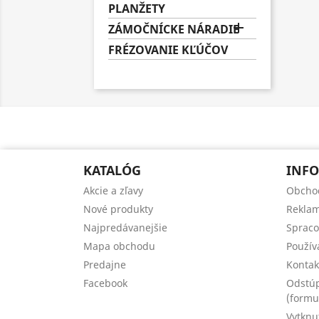
PLANŽETY

ZÁMOČNÍCKE NÁRADIE
FRÉZOVANIE KĽÚČOV
KATALÓG
INFO
Akcie a zľavy
Obcho
Nové produkty
Reklam
Najpredávanejšie
Spraco
Mapa obchodu
Použív
Predajne
Kontak
Facebook
Odstúp
(formu
Vytknu