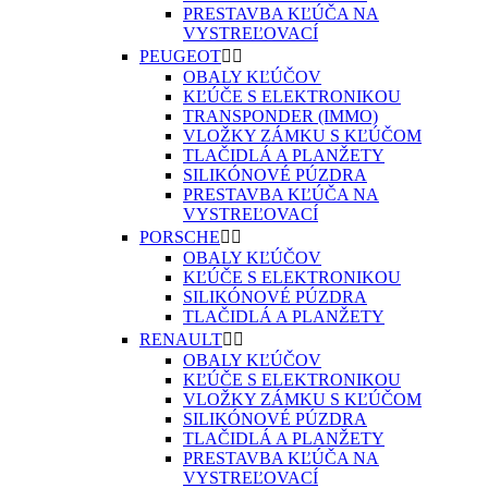
PRESTAVBA KĽÚČA NA
VYSTREĽOVACÍ
PEUGEOT


OBALY KĽÚČOV
KĽÚČE S ELEKTRONIKOU
TRANSPONDER (IMMO)
VLOŽKY ZÁMKU S KĽÚČOM
TLAČIDLÁ A PLANŽETY
SILIKÓNOVÉ PÚZDRA
PRESTAVBA KĽÚČA NA
VYSTREĽOVACÍ
PORSCHE


OBALY KĽÚČOV
KĽÚČE S ELEKTRONIKOU
SILIKÓNOVÉ PÚZDRA
TLAČIDLÁ A PLANŽETY
RENAULT


OBALY KĽÚČOV
KĽÚČE S ELEKTRONIKOU
VLOŽKY ZÁMKU S KĽÚČOM
SILIKÓNOVÉ PÚZDRA
TLAČIDLÁ A PLANŽETY
PRESTAVBA KĽÚČA NA
VYSTREĽOVACÍ