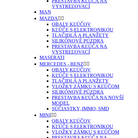
PRESTAVBA KĽÚČA NA
VYSTREĽOVACÍ
MAN
MAZDA


OBALY KĽÚČOV
KĽÚČE S ELEKTRONIKOU
TLAČIDLÁ A PLANŽETY
SILIKÓNOVÉ PÚZDRA
PRESTAVBA KĽÚČA NA
VYSTREĽOVACÍ
MASERATI
MERCEDES - BENZ


OBALY KĽÚČOV
KĽÚČE S ELEKTRONIKOU
TLAČIDLÁ A PLANŽETY
VLOŽKY ZÁMKU S KĽÚČOM
SILIKÓNOVÉ PÚZDRA
PRESTAVBA KĽÚČA NA NOVŠÍ
MODEL
SÚČIASTKY, IMMO, SMD
MINI


OBALY KĽÚČOV
KĽÚČE S ELEKTRONIKOU
VLOŽKY ZÁMKU S KĽÚČOM
PRESTAVBA KĽÚČA NA