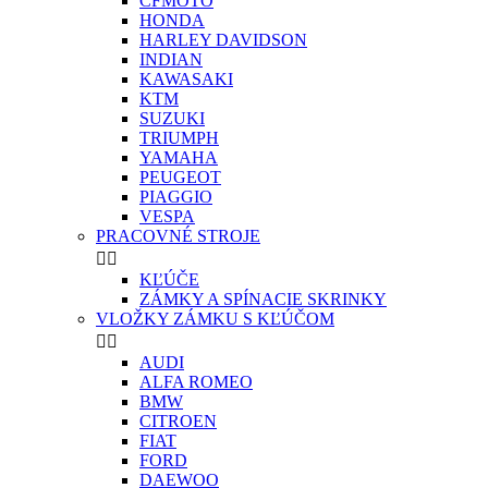
CFMOTO
HONDA
HARLEY DAVIDSON
INDIAN
KAWASAKI
KTM
SUZUKI
TRIUMPH
YAMAHA
PEUGEOT
PIAGGIO
VESPA
PRACOVNÉ STROJE


KĽÚČE
ZÁMKY A SPÍNACIE SKRINKY
VLOŽKY ZÁMKU S KĽÚČOM


AUDI
ALFA ROMEO
BMW
CITROEN
FIAT
FORD
DAEWOO