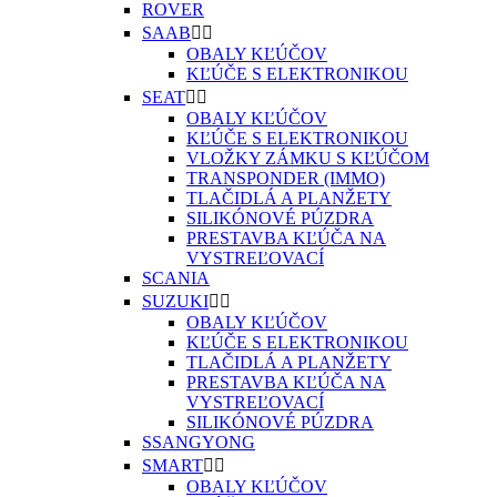
ROVER
SAAB


OBALY KĽÚČOV
KĽÚČE S ELEKTRONIKOU
SEAT


OBALY KĽÚČOV
KĽÚČE S ELEKTRONIKOU
VLOŽKY ZÁMKU S KĽÚČOM
TRANSPONDER (IMMO)
TLAČIDLÁ A PLANŽETY
SILIKÓNOVÉ PÚZDRA
PRESTAVBA KĽÚČA NA
VYSTREĽOVACÍ
SCANIA
SUZUKI


OBALY KĽÚČOV
KĽÚČE S ELEKTRONIKOU
TLAČIDLÁ A PLANŽETY
PRESTAVBA KĽÚČA NA
VYSTREĽOVACÍ
SILIKÓNOVÉ PÚZDRA
SSANGYONG
SMART


OBALY KĽÚČOV