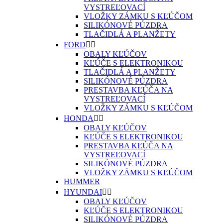
VYSTREĽOVACÍ
VLOŽKY ZÁMKU S KĽÚČOM
SILIKÓNOVÉ PÚZDRA
TLAČIDLÁ A PLANŽETY
FORD


OBALY KĽÚČOV
KĽÚČE S ELEKTRONIKOU
TLAČIDLÁ A PLANŽETY
SILIKÓNOVÉ PÚZDRA
PRESTAVBA KĽÚČA NA
VYSTREĽOVACÍ
VLOŽKY ZÁMKU S KĽÚČOM
HONDA


OBALY KĽÚČOV
KĽÚČE S ELEKTRONIKOU
PRESTAVBA KĽÚČA NA
VYSTREĽOVACÍ
SILIKÓNOVÉ PÚZDRA
VLOŽKY ZÁMKU S KĽÚČOM
HUMMER
HYUNDAI


OBALY KĽÚČOV
KĽÚČE S ELEKTRONIKOU
SILIKÓNOVÉ PÚZDRA