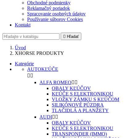
Obchodné podmienky
Reklamačný poriadok
Spracovanie osobných údajov
Používanie súborov Cookies
Kontakt

Hľadať
Úvod
XHORSE PRODUKTY
Kategórie
AUTOKĽÚČE


ALFA ROMEO


OBALY KĽÚČOV
KĽÚČE S ELEKTRONIKOU
VLOŽKY ZÁMKU S KĽÚČOM
SILIKÓNOVÉ PÚZDRA
TLAČIDLÁ A PLANŽETY
AUDI


OBALY KĽÚČOV
KĽÚČE S ELEKTRONIKOU
TRANSPONDER (IMMO)