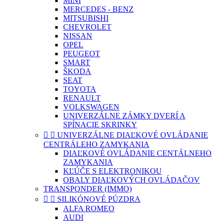
MINI
MERCEDES - BENZ
MITSUBISHI
CHEVROLET
NISSAN
OPEL
PEUGEOT
SMART
ŠKODA
SEAT
TOYOTA
RENAULT
VOLKSWAGEN
UNIVERZÁLNE ZÁMKY DVERÍ A
SPÍNACIE SKRINKY


UNIVERZÁLNE DIAĽKOVÉ OVLÁDANIE
CENTRÁLEHO ZAMYKANIA
DIAĽKOVÉ OVLÁDANIE CENTÁLNEHO
ZAMYKANIA
KĽÚČE S ELEKTRONIKOU
OBALY DIAĽKOVÝCH OVLÁDAČOV
TRANSPONDER (IMMO)


SILIKÓNOVÉ PÚZDRA
ALFA ROMEO
AUDI