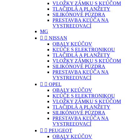
VLOŽKY ZÁMKU S KĽÚČOM
TLAČIDLÁ A PLANŽETY
SILIKÓNOVÉ PÚZDRA
PRESTAVBA KĽÚČA NA
VYSTREĽOVACÍ
MG


NISSAN
OBALY KĽÚČOV
KĽÚČE S ELEKTRONIKOU
TLAČIDLÁ A PLANŽETY
VLOŽKY ZÁMKU S KĽÚČOM
SILIKÓNOVÉ PÚZDRA
PRESTAVBA KĽÚČA NA
VYSTREĽOVACÍ


OPEL
OBALY KĽÚČOV
KĽÚČE S ELEKTRONIKOU
VLOŽKY ZÁMKU S KĽÚČOM
TLAČIDLÁ A PLANŽETY
SILIKÓNOVÉ PÚZDRA
PRESTAVBA KĽÚČA NA
VYSTREĽOVACÍ


PEUGEOT
OBALY KĽÚČOV