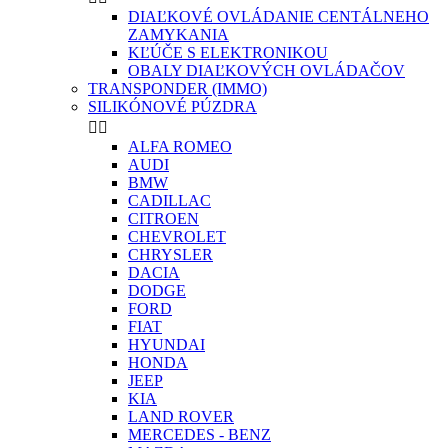
DIAĽKOVÉ OVLÁDANIE CENTÁLNEHO
ZAMYKANIA
KĽÚČE S ELEKTRONIKOU
OBALY DIAĽKOVÝCH OVLÁDAČOV
TRANSPONDER (IMMO)
SILIKÓNOVÉ PÚZDRA


ALFA ROMEO
AUDI
BMW
CADILLAC
CITROEN
CHEVROLET
CHRYSLER
DACIA
DODGE
FORD
FIAT
HYUNDAI
HONDA
JEEP
KIA
LAND ROVER
MERCEDES - BENZ