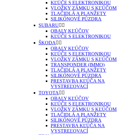
KĽÚČE S ELEKTRONIKOU
VLOŽKY ZÁMKU S KĽÚČOM
TLAČIDLÁ A PLANŽETY
SILIKÓNOVÉ PÚZDRA
SUBARU


OBALY KĽÚČOV
KĽÚČE S ELEKTRONIKOU
ŠKODA


OBALY KĽÚČOV
KĽÚČE S ELEKTRONIKOU
VLOŽKY ZÁMKU S KĽÚČOM
TRANSPONDER (IMMO)
TLAČIDLÁ A PLANŽETY
SILIKÓNOVÉ PÚZDRA
PRESTAVBA KĽÚČA NA
VYSTREĽOVACÍ
TOYOTA


OBALY KĽÚČOV
KĽÚČE S ELEKTRONIKOU
VLOŽKY ZÁMKU S KĽÚČOM
TLAČIDLÁ A PLANŽETY
SILIKÓNOVÉ PÚZDRA
PRESTAVBA KĽÚČA NA
VYSTREĽOVACÍ