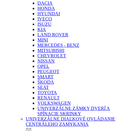
DACIA
HONDA
HYUNDAI
IVECO
ISUZU
KIA
LAND ROVER
MINI
MERCEDES - BENZ
MITSUBISHI
CHEVROLET
NISSAN
OPEL
PEUGEOT
SMART
ŠKODA
SEAT
TOYOTA
RENAULT
VOLKSWAGEN
UNIVERZÁLNE ZÁMKY DVERÍ A
SPÍNACIE SKRINKY
UNIVERZÁLNE DIAĽKOVÉ OVLÁDANIE
CENTRÁLEHO ZAMYKANIA

