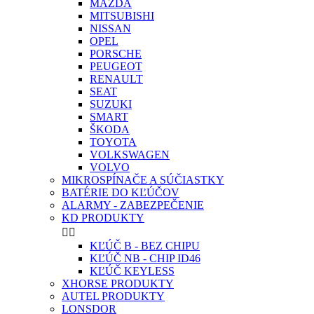
MAZDA
MITSUBISHI
NISSAN
OPEL
PORSCHE
PEUGEOT
RENAULT
SEAT
SUZUKI
SMART
ŠKODA
TOYOTA
VOLKSWAGEN
VOLVO
MIKROSPÍNAČE A SÚČIASTKY
BATÉRIE DO KĽÚČOV
ALARMY - ZABEZPEČENIE
KD PRODUKTY


KĽÚČ B - BEZ CHIPU
KĽÚČ NB - CHIP ID46
KĽÚČ KEYLESS
XHORSE PRODUKTY
AUTEL PRODUKTY
LONSDOR