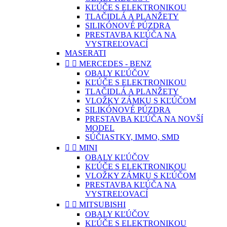
KĽÚČE S ELEKTRONIKOU
TLAČIDLÁ A PLANŽETY
SILIKÓNOVÉ PÚZDRA
PRESTAVBA KĽÚČA NA
VYSTREĽOVACÍ
MASERATI


MERCEDES - BENZ
OBALY KĽÚČOV
KĽÚČE S ELEKTRONIKOU
TLAČIDLÁ A PLANŽETY
VLOŽKY ZÁMKU S KĽÚČOM
SILIKÓNOVÉ PÚZDRA
PRESTAVBA KĽÚČA NA NOVŠÍ
MODEL
SÚČIASTKY, IMMO, SMD


MINI
OBALY KĽÚČOV
KĽÚČE S ELEKTRONIKOU
VLOŽKY ZÁMKU S KĽÚČOM
PRESTAVBA KĽÚČA NA
VYSTREĽOVACÍ


MITSUBISHI
OBALY KĽÚČOV
KĽÚČE S ELEKTRONIKOU