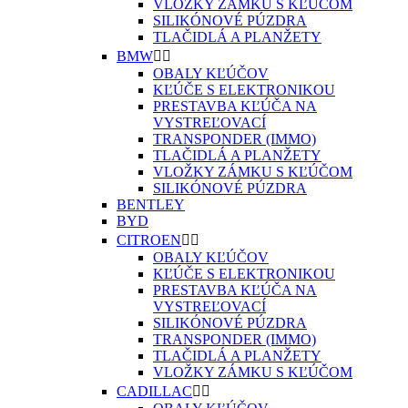
VLOŽKY ZÁMKU S KĽÚČOM
SILIKÓNOVÉ PÚZDRA
TLAČIDLÁ A PLANŽETY
BMW


OBALY KĽÚČOV
KĽÚČE S ELEKTRONIKOU
PRESTAVBA KĽÚČA NA
VYSTREĽOVACÍ
TRANSPONDER (IMMO)
TLAČIDLÁ A PLANŽETY
VLOŽKY ZÁMKU S KĽÚČOM
SILIKÓNOVÉ PÚZDRA
BENTLEY
BYD
CITROEN


OBALY KĽÚČOV
KĽÚČE S ELEKTRONIKOU
PRESTAVBA KĽÚČA NA
VYSTREĽOVACÍ
SILIKÓNOVÉ PÚZDRA
TRANSPONDER (IMMO)
TLAČIDLÁ A PLANŽETY
VLOŽKY ZÁMKU S KĽÚČOM
CADILLAC

