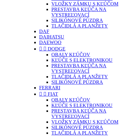
VLOŽKY ZÁMKU S KĽÚČOM
PRESTAVBA KĽÚČA NA
VYSTREĽOVACÍ
SILIKÓNOVÉ PÚZDRA
TLAČIDLÁ A PLANŽETY
DAF
DAIHATSU
DAEWOO


DODGE
OBALY KĽÚČOV
KĽÚČE S ELEKTRONIKOU
PRESTAVBA KĽÚČA NA
VYSTREĽOVACÍ
TLAČIDLÁ A PLANŽETY
SILIKÓNOVÉ PÚZDRA
FERRARI


FIAT
OBALY KĽÚČOV
KĽÚČE S ELEKTRONIKOU
PRESTAVBA KĽÚČA NA
VYSTREĽOVACÍ
VLOŽKY ZÁMKU S KĽÚČOM
SILIKÓNOVÉ PÚZDRA
TLAČIDLÁ A PLANŽETY