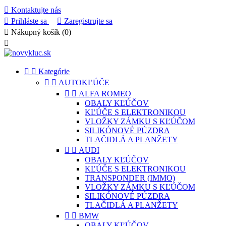

Kontaktujte nás

Prihláste sa

Zaregistrujte sa

Nákupný košík
(0)



Kategórie


AUTOKĽÚČE


ALFA ROMEO
OBALY KĽÚČOV
KĽÚČE S ELEKTRONIKOU
VLOŽKY ZÁMKU S KĽÚČOM
SILIKÓNOVÉ PÚZDRA
TLAČIDLÁ A PLANŽETY


AUDI
OBALY KĽÚČOV
KĽÚČE S ELEKTRONIKOU
TRANSPONDER (IMMO)
VLOŽKY ZÁMKU S KĽÚČOM
SILIKÓNOVÉ PÚZDRA
TLAČIDLÁ A PLANŽETY


BMW
OBALY KĽÚČOV