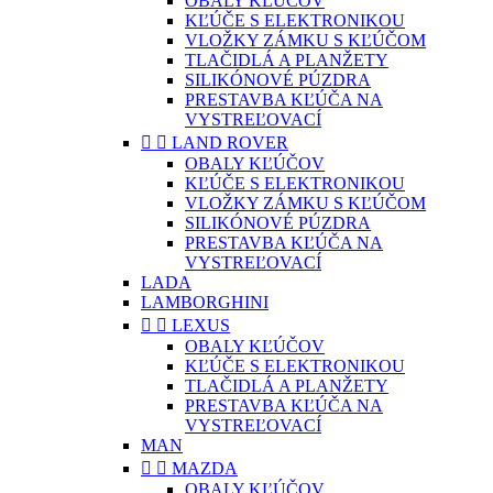
OBALY KĽÚČOV
KĽÚČE S ELEKTRONIKOU
VLOŽKY ZÁMKU S KĽÚČOM
TLAČIDLÁ A PLANŽETY
SILIKÓNOVÉ PÚZDRA
PRESTAVBA KĽÚČA NA
VYSTREĽOVACÍ


LAND ROVER
OBALY KĽÚČOV
KĽÚČE S ELEKTRONIKOU
VLOŽKY ZÁMKU S KĽÚČOM
SILIKÓNOVÉ PÚZDRA
PRESTAVBA KĽÚČA NA
VYSTREĽOVACÍ
LADA
LAMBORGHINI


LEXUS
OBALY KĽÚČOV
KĽÚČE S ELEKTRONIKOU
TLAČIDLÁ A PLANŽETY
PRESTAVBA KĽÚČA NA
VYSTREĽOVACÍ
MAN


MAZDA
OBALY KĽÚČOV