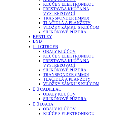
KĽÚČE S ELEKTRONIKOU
PRESTAVBA KĽÚČA NA
VYSTREĽOVACÍ
TRANSPONDER (IMMO)
TLAČIDLÁ A PLANŽETY
VLOŽKY ZÁMKU S KĽÚČOM
SILIKÓNOVÉ PÚZDRA
BENTLEY
BYD


CITROEN
OBALY KĽÚČOV
KĽÚČE S ELEKTRONIKOU
PRESTAVBA KĽÚČA NA
VYSTREĽOVACÍ
SILIKÓNOVÉ PÚZDRA
TRANSPONDER (IMMO)
TLAČIDLÁ A PLANŽETY
VLOŽKY ZÁMKU S KĽÚČOM


CADILLAC
OBALY KĽÚČOV
SILIKÓNOVÉ PÚZDRA


DACIA
OBALY KĽÚČOV
KĽÚČE S ELEKTRONIKOU