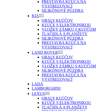
PRESTAVBA KĽÚČA NA
VYSTREĽOVACÍ
SILIKÓNOVÉ PÚZDRA
KIA


OBALY KĽÚČOV
KĽÚČE S ELEKTRONIKOU
VLOŽKY ZÁMKU S KĽÚČOM
TLAČIDLÁ A PLANŽETY
SILIKÓNOVÉ PÚZDRA
PRESTAVBA KĽÚČA NA
VYSTREĽOVACÍ
LAND ROVER


OBALY KĽÚČOV
KĽÚČE S ELEKTRONIKOU
VLOŽKY ZÁMKU S KĽÚČOM
SILIKÓNOVÉ PÚZDRA
PRESTAVBA KĽÚČA NA
VYSTREĽOVACÍ
LADA
LAMBORGHINI
LEXUS


OBALY KĽÚČOV
KĽÚČE S ELEKTRONIKOU
TLAČIDLÁ A PLANŽETY