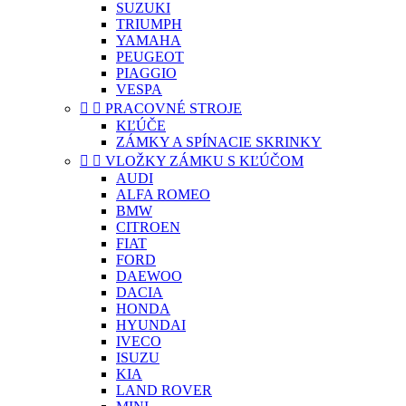
SUZUKI
TRIUMPH
YAMAHA
PEUGEOT
PIAGGIO
VESPA


PRACOVNÉ STROJE
KĽÚČE
ZÁMKY A SPÍNACIE SKRINKY


VLOŽKY ZÁMKU S KĽÚČOM
AUDI
ALFA ROMEO
BMW
CITROEN
FIAT
FORD
DAEWOO
DACIA
HONDA
HYUNDAI
IVECO
ISUZU
KIA
LAND ROVER