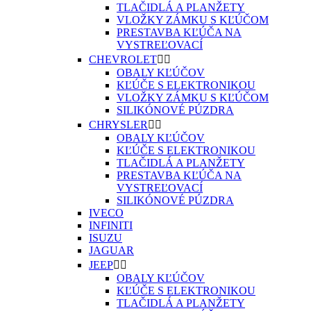
TLAČIDLÁ A PLANŽETY
VLOŽKY ZÁMKU S KĽÚČOM
PRESTAVBA KĽÚČA NA
VYSTREĽOVACÍ
CHEVROLET


OBALY KĽÚČOV
KĽÚČE S ELEKTRONIKOU
VLOŽKY ZÁMKU S KĽÚČOM
SILIKÓNOVÉ PÚZDRA
CHRYSLER


OBALY KĽÚČOV
KĽÚČE S ELEKTRONIKOU
TLAČIDLÁ A PLANŽETY
PRESTAVBA KĽÚČA NA
VYSTREĽOVACÍ
SILIKÓNOVÉ PÚZDRA
IVECO
INFINITI
ISUZU
JAGUAR
JEEP


OBALY KĽÚČOV
KĽÚČE S ELEKTRONIKOU
TLAČIDLÁ A PLANŽETY