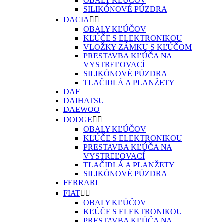
OBALY KĽÚČOV
SILIKÓNOVÉ PÚZDRA
DACIA


OBALY KĽÚČOV
KĽÚČE S ELEKTRONIKOU
VLOŽKY ZÁMKU S KĽÚČOM
PRESTAVBA KĽÚČA NA
VYSTREĽOVACÍ
SILIKÓNOVÉ PÚZDRA
TLAČIDLÁ A PLANŽETY
DAF
DAIHATSU
DAEWOO
DODGE


OBALY KĽÚČOV
KĽÚČE S ELEKTRONIKOU
PRESTAVBA KĽÚČA NA
VYSTREĽOVACÍ
TLAČIDLÁ A PLANŽETY
SILIKÓNOVÉ PÚZDRA
FERRARI
FIAT


OBALY KĽÚČOV
KĽÚČE S ELEKTRONIKOU
PRESTAVBA KĽÚČA NA