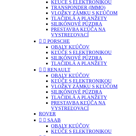
KĽÚČE S ELEKTRONIKOU
TRANSPONDER (IMMO)
VLOŽKY ZÁMKU S KĽÚČOM
TLAČIDLÁ A PLANŽETY
SILIKÓNOVÉ PÚZDRA
PRESTAVBA KĽÚČA NA
VYSTREĽOVACÍ


PORSCHE
OBALY KĽÚČOV
KĽÚČE S ELEKTRONIKOU
SILIKÓNOVÉ PÚZDRA
TLAČIDLÁ A PLANŽETY


RENAULT
OBALY KĽÚČOV
KĽÚČE S ELEKTRONIKOU
VLOŽKY ZÁMKU S KĽÚČOM
SILIKÓNOVÉ PÚZDRA
TLAČIDLÁ A PLANŽETY
PRESTAVBA KĽÚČA NA
VYSTREĽOVACÍ
ROVER


SAAB
OBALY KĽÚČOV
KĽÚČE S ELEKTRONIKOU