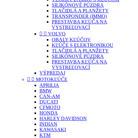
SILIKÓNOVÉ PÚZDRA
TLAČIDLÁ A PLANŽETY
TRANSPONDER (IMMO)
PRESTAVBA KĽÚČA NA
VYSTREĽOVACÍ


VOLVO
OBALY KĽÚČOV
KĽÚČE S ELEKTRONIKOU
TLAČIDLÁ A PLANŽETY
SILIKÓNOVÉ PÚZDRA
PRESTAVBA KĽÚČA NA
VYSTREĽOVACÍ
VÝPREDAJ


MOTOKĽÚČE
APRILIA
BMW
CAN-AM
DUCATI
CFMOTO
HONDA
HARLEY DAVIDSON
INDIAN
KAWASAKI
KTM