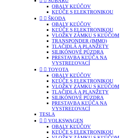


SUBARU
OBALY KĽÚČOV
KĽÚČE S ELEKTRONIKOU


ŠKODA
OBALY KĽÚČOV
KĽÚČE S ELEKTRONIKOU
VLOŽKY ZÁMKU S KĽÚČOM
TRANSPONDER (IMMO)
TLAČIDLÁ A PLANŽETY
SILIKÓNOVÉ PÚZDRA
PRESTAVBA KĽÚČA NA
VYSTREĽOVACÍ


TOYOTA
OBALY KĽÚČOV
KĽÚČE S ELEKTRONIKOU
VLOŽKY ZÁMKU S KĽÚČOM
TLAČIDLÁ A PLANŽETY
SILIKÓNOVÉ PÚZDRA
PRESTAVBA KĽÚČA NA
VYSTREĽOVACÍ
TESLA


VOLKSWAGEN
OBALY KĽÚČOV
KĽÚČE S ELEKTRONIKOU
VLOŽKY ZÁMKU S KĽÚČOM