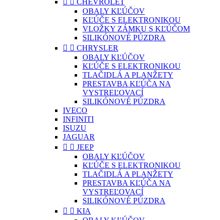


CHEVROLET
OBALY KĽÚČOV
KĽÚČE S ELEKTRONIKOU
VLOŽKY ZÁMKU S KĽÚČOM
SILIKÓNOVÉ PÚZDRA


CHRYSLER
OBALY KĽÚČOV
KĽÚČE S ELEKTRONIKOU
TLAČIDLÁ A PLANŽETY
PRESTAVBA KĽÚČA NA
VYSTREĽOVACÍ
SILIKÓNOVÉ PÚZDRA
IVECO
INFINITI
ISUZU
JAGUAR


JEEP
OBALY KĽÚČOV
KĽÚČE S ELEKTRONIKOU
TLAČIDLÁ A PLANŽETY
PRESTAVBA KĽÚČA NA
VYSTREĽOVACÍ
SILIKÓNOVÉ PÚZDRA


KIA