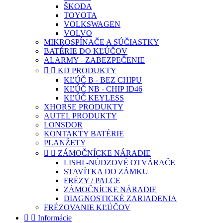
ŠKODA
TOYOTA
VOLKSWAGEN
VOLVO
MIKROSPÍNAČE A SÚČIASTKY
BATÉRIE DO KĽÚČOV
ALARMY - ZABEZPEČENIE


KD PRODUKTY
KĽÚČ B - BEZ CHIPU
KĽÚČ NB - CHIP ID46
KĽÚČ KEYLESS
XHORSE PRODUKTY
AUTEL PRODUKTY
LONSDOR
KONTAKTY BATÉRIE
PLANŽETY


ZÁMOČNÍCKE NÁRADIE
LISHI -NÚDZOVÉ OTVÁRAČE
STAVÍTKA DO ZÁMKU
FRÉZY / PALCE
ZÁMOČNÍCKE NÁRADIE
DIAGNOSTICKÉ ZARIADENIA
FRÉZOVANIE KĽÚČOV


Informácie