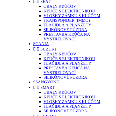


SEAT
OBALY KĽÚČOV
KĽÚČE S ELEKTRONIKOU
VLOŽKY ZÁMKU S KĽÚČOM
TRANSPONDER (IMMO)
TLAČIDLÁ A PLANŽETY
SILIKÓNOVÉ PÚZDRA
PRESTAVBA KĽÚČA NA
VYSTREĽOVACÍ
SCANIA


SUZUKI
OBALY KĽÚČOV
KĽÚČE S ELEKTRONIKOU
TLAČIDLÁ A PLANŽETY
PRESTAVBA KĽÚČA NA
VYSTREĽOVACÍ
SILIKÓNOVÉ PÚZDRA
SSANGYONG


SMART
OBALY KĽÚČOV
KĽÚČE S ELEKTRONIKOU
VLOŽKY ZÁMKU S KĽÚČOM
TLAČIDLÁ A PLANŽETY
SILIKÓNOVÉ PÚZDRA