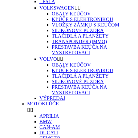
TESLA
VOLKSWAGEN


OBALY KĽÚČOV
KĽÚČE S ELEKTRONIKOU
VLOŽKY ZÁMKU S KĽÚČOM
SILIKÓNOVÉ PÚZDRA
TLAČIDLÁ A PLANŽETY
TRANSPONDER (IMMO)
PRESTAVBA KĽÚČA NA
VYSTREĽOVACÍ
VOLVO


OBALY KĽÚČOV
KĽÚČE S ELEKTRONIKOU
TLAČIDLÁ A PLANŽETY
SILIKÓNOVÉ PÚZDRA
PRESTAVBA KĽÚČA NA
VYSTREĽOVACÍ
VÝPREDAJ
MOTOKĽÚČE


APRILIA
BMW
CAN-AM
DUCATI