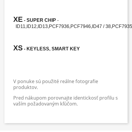
XE
- SUPER CHIP
-
ID11
,
ID12
,
ID13
,
PCF7936,
PCF7946,
ID47
/
38,
PCF793
XS
- KEYLESS, SMART KEY
V ponuke sú použité reálne fotografie
produktov.
Pred nákupom porovnajte identickosť profilu s
vaším požadovaným kľúčom.