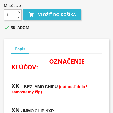
Množstvo

VLOŽIŤ DO KOŠÍKA

SKLADOM
Popis
OZNAČENIE
KĽÚČOV:
XK
- BEZ IMMO CHIPU
(nutnosť doložiť
samostatný čip)
XN
- IMMO CHIP NXP