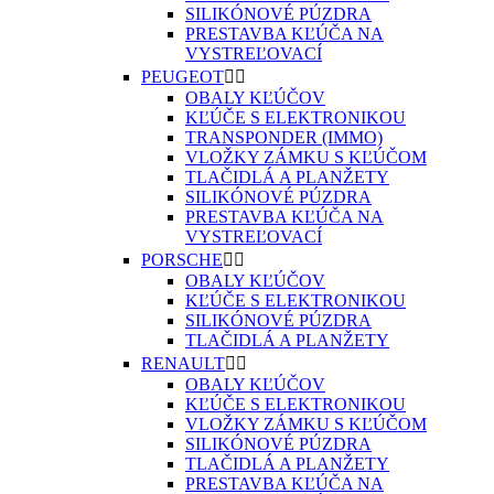
SILIKÓNOVÉ PÚZDRA
PRESTAVBA KĽÚČA NA
VYSTREĽOVACÍ
PEUGEOT


OBALY KĽÚČOV
KĽÚČE S ELEKTRONIKOU
TRANSPONDER (IMMO)
VLOŽKY ZÁMKU S KĽÚČOM
TLAČIDLÁ A PLANŽETY
SILIKÓNOVÉ PÚZDRA
PRESTAVBA KĽÚČA NA
VYSTREĽOVACÍ
PORSCHE


OBALY KĽÚČOV
KĽÚČE S ELEKTRONIKOU
SILIKÓNOVÉ PÚZDRA
TLAČIDLÁ A PLANŽETY
RENAULT


OBALY KĽÚČOV
KĽÚČE S ELEKTRONIKOU
VLOŽKY ZÁMKU S KĽÚČOM
SILIKÓNOVÉ PÚZDRA
TLAČIDLÁ A PLANŽETY
PRESTAVBA KĽÚČA NA