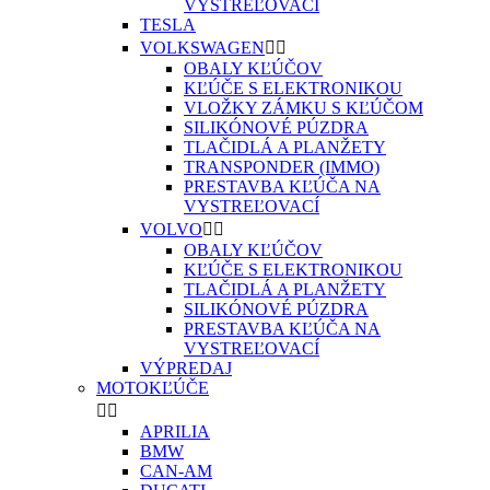
VYSTREĽOVACÍ
TESLA
VOLKSWAGEN


OBALY KĽÚČOV
KĽÚČE S ELEKTRONIKOU
VLOŽKY ZÁMKU S KĽÚČOM
SILIKÓNOVÉ PÚZDRA
TLAČIDLÁ A PLANŽETY
TRANSPONDER (IMMO)
PRESTAVBA KĽÚČA NA
VYSTREĽOVACÍ
VOLVO


OBALY KĽÚČOV
KĽÚČE S ELEKTRONIKOU
TLAČIDLÁ A PLANŽETY
SILIKÓNOVÉ PÚZDRA
PRESTAVBA KĽÚČA NA
VYSTREĽOVACÍ
VÝPREDAJ
MOTOKĽÚČE


APRILIA
BMW
CAN-AM