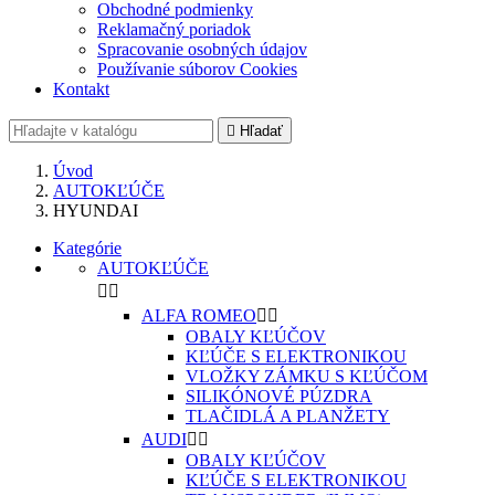
Obchodné podmienky
Reklamačný poriadok
Spracovanie osobných údajov
Používanie súborov Cookies
Kontakt

Hľadať
Úvod
AUTOKĽÚČE
HYUNDAI
Kategórie
AUTOKĽÚČE


ALFA ROMEO


OBALY KĽÚČOV
KĽÚČE S ELEKTRONIKOU
VLOŽKY ZÁMKU S KĽÚČOM
SILIKÓNOVÉ PÚZDRA
TLAČIDLÁ A PLANŽETY
AUDI


OBALY KĽÚČOV
KĽÚČE S ELEKTRONIKOU