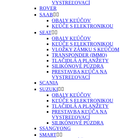
VYSTREĽOVACÍ
ROVER
SAAB


OBALY KĽÚČOV
KĽÚČE S ELEKTRONIKOU
SEAT


OBALY KĽÚČOV
KĽÚČE S ELEKTRONIKOU
VLOŽKY ZÁMKU S KĽÚČOM
TRANSPONDER (IMMO)
TLAČIDLÁ A PLANŽETY
SILIKÓNOVÉ PÚZDRA
PRESTAVBA KĽÚČA NA
VYSTREĽOVACÍ
SCANIA
SUZUKI


OBALY KĽÚČOV
KĽÚČE S ELEKTRONIKOU
TLAČIDLÁ A PLANŽETY
PRESTAVBA KĽÚČA NA
VYSTREĽOVACÍ
SILIKÓNOVÉ PÚZDRA
SSANGYONG
SMART

