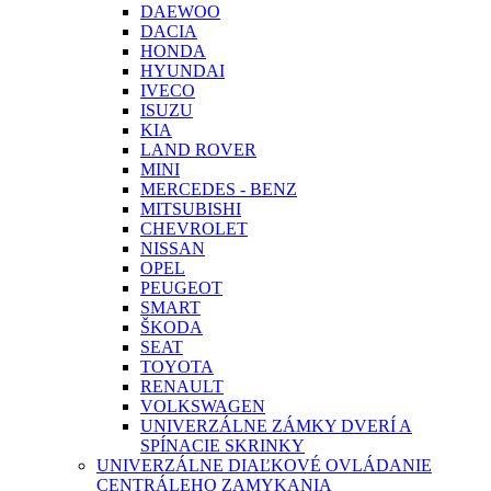
DAEWOO
DACIA
HONDA
HYUNDAI
IVECO
ISUZU
KIA
LAND ROVER
MINI
MERCEDES - BENZ
MITSUBISHI
CHEVROLET
NISSAN
OPEL
PEUGEOT
SMART
ŠKODA
SEAT
TOYOTA
RENAULT
VOLKSWAGEN
UNIVERZÁLNE ZÁMKY DVERÍ A
SPÍNACIE SKRINKY
UNIVERZÁLNE DIAĽKOVÉ OVLÁDANIE
CENTRÁLEHO ZAMYKANIA