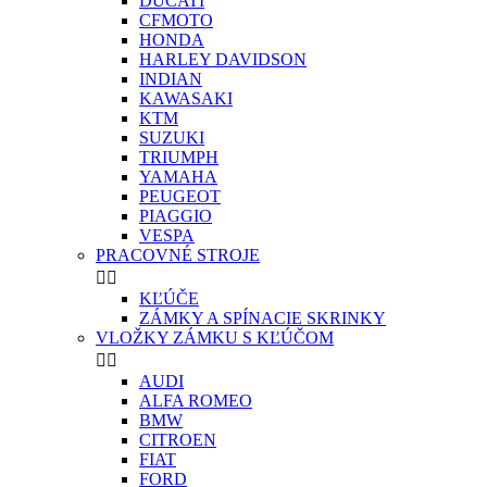
DUCATI
CFMOTO
HONDA
HARLEY DAVIDSON
INDIAN
KAWASAKI
KTM
SUZUKI
TRIUMPH
YAMAHA
PEUGEOT
PIAGGIO
VESPA
PRACOVNÉ STROJE


KĽÚČE
ZÁMKY A SPÍNACIE SKRINKY
VLOŽKY ZÁMKU S KĽÚČOM


AUDI
ALFA ROMEO
BMW
CITROEN
FIAT
FORD