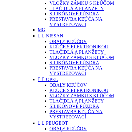
VLOŽKY ZÁMKU S KĽÚČOM
TLAČIDLÁ A PLANŽETY
SILIKÓNOVÉ PÚZDRA
PRESTAVBA KĽÚČA NA
VYSTREĽOVACÍ
MG


NISSAN
OBALY KĽÚČOV
KĽÚČE S ELEKTRONIKOU
TLAČIDLÁ A PLANŽETY
VLOŽKY ZÁMKU S KĽÚČOM
SILIKÓNOVÉ PÚZDRA
PRESTAVBA KĽÚČA NA
VYSTREĽOVACÍ


OPEL
OBALY KĽÚČOV
KĽÚČE S ELEKTRONIKOU
VLOŽKY ZÁMKU S KĽÚČOM
TLAČIDLÁ A PLANŽETY
SILIKÓNOVÉ PÚZDRA
PRESTAVBA KĽÚČA NA
VYSTREĽOVACÍ


PEUGEOT
OBALY KĽÚČOV