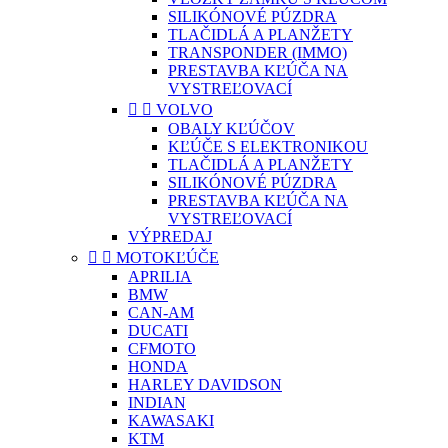
SILIKÓNOVÉ PÚZDRA
TLAČIDLÁ A PLANŽETY
TRANSPONDER (IMMO)
PRESTAVBA KĽÚČA NA
VYSTREĽOVACÍ


VOLVO
OBALY KĽÚČOV
KĽÚČE S ELEKTRONIKOU
TLAČIDLÁ A PLANŽETY
SILIKÓNOVÉ PÚZDRA
PRESTAVBA KĽÚČA NA
VYSTREĽOVACÍ
VÝPREDAJ


MOTOKĽÚČE
APRILIA
BMW
CAN-AM
DUCATI
CFMOTO
HONDA
HARLEY DAVIDSON
INDIAN
KAWASAKI
KTM