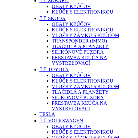


SUBARU
OBALY KĽÚČOV
KĽÚČE S ELEKTRONIKOU


ŠKODA
OBALY KĽÚČOV
KĽÚČE S ELEKTRONIKOU
VLOŽKY ZÁMKU S KĽÚČOM
TRANSPONDER (IMMO)
TLAČIDLÁ A PLANŽETY
SILIKÓNOVÉ PÚZDRA
PRESTAVBA KĽÚČA NA
VYSTREĽOVACÍ


TOYOTA
OBALY KĽÚČOV
KĽÚČE S ELEKTRONIKOU
VLOŽKY ZÁMKU S KĽÚČOM
TLAČIDLÁ A PLANŽETY
SILIKÓNOVÉ PÚZDRA
PRESTAVBA KĽÚČA NA
VYSTREĽOVACÍ
TESLA


VOLKSWAGEN
OBALY KĽÚČOV
KĽÚČE S ELEKTRONIKOU
VLOŽKY ZÁMKU S KĽÚČOM