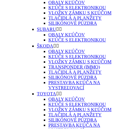
OBALY KĽÚČOV
KĽÚČE S ELEKTRONIKOU
VLOŽKY ZÁMKU S KĽÚČOM
TLAČIDLÁ A PLANŽETY
SILIKÓNOVÉ PÚZDRA
SUBARU


OBALY KĽÚČOV
KĽÚČE S ELEKTRONIKOU
ŠKODA


OBALY KĽÚČOV
KĽÚČE S ELEKTRONIKOU
VLOŽKY ZÁMKU S KĽÚČOM
TRANSPONDER (IMMO)
TLAČIDLÁ A PLANŽETY
SILIKÓNOVÉ PÚZDRA
PRESTAVBA KĽÚČA NA
VYSTREĽOVACÍ
TOYOTA


OBALY KĽÚČOV
KĽÚČE S ELEKTRONIKOU
VLOŽKY ZÁMKU S KĽÚČOM
TLAČIDLÁ A PLANŽETY
SILIKÓNOVÉ PÚZDRA
PRESTAVBA KĽÚČA NA