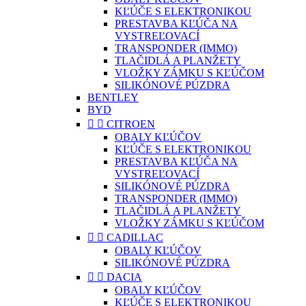
KĽÚČE S ELEKTRONIKOU
PRESTAVBA KĽÚČA NA
VYSTREĽOVACÍ
TRANSPONDER (IMMO)
TLAČIDLÁ A PLANŽETY
VLOŽKY ZÁMKU S KĽÚČOM
SILIKÓNOVÉ PÚZDRA
BENTLEY
BYD


CITROEN
OBALY KĽÚČOV
KĽÚČE S ELEKTRONIKOU
PRESTAVBA KĽÚČA NA
VYSTREĽOVACÍ
SILIKÓNOVÉ PÚZDRA
TRANSPONDER (IMMO)
TLAČIDLÁ A PLANŽETY
VLOŽKY ZÁMKU S KĽÚČOM


CADILLAC
OBALY KĽÚČOV
SILIKÓNOVÉ PÚZDRA


DACIA
OBALY KĽÚČOV
KĽÚČE S ELEKTRONIKOU