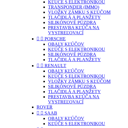
KĽÚČE S ELEKTRONIKOU
TRANSPONDER (IMMO)
VLOŽKY ZÁMKU S KĽÚČOM
TLAČIDLÁ A PLANŽETY
SILIKÓNOVÉ PÚZDRA
PRESTAVBA KĽÚČA NA
VYSTREĽOVACÍ


PORSCHE
OBALY KĽÚČOV
KĽÚČE S ELEKTRONIKOU
SILIKÓNOVÉ PÚZDRA
TLAČIDLÁ A PLANŽETY


RENAULT
OBALY KĽÚČOV
KĽÚČE S ELEKTRONIKOU
VLOŽKY ZÁMKU S KĽÚČOM
SILIKÓNOVÉ PÚZDRA
TLAČIDLÁ A PLANŽETY
PRESTAVBA KĽÚČA NA
VYSTREĽOVACÍ
ROVER


SAAB
OBALY KĽÚČOV
KĽÚČE S ELEKTRONIKOU