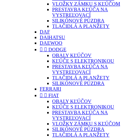
VLOŽKY ZÁMKU S KĽÚČOM
PRESTAVBA KĽÚČA NA
VYSTREĽOVACÍ
SILIKÓNOVÉ PÚZDRA
TLAČIDLÁ A PLANŽETY
DAF
DAIHATSU
DAEWOO


DODGE
OBALY KĽÚČOV
KĽÚČE S ELEKTRONIKOU
PRESTAVBA KĽÚČA NA
VYSTREĽOVACÍ
TLAČIDLÁ A PLANŽETY
SILIKÓNOVÉ PÚZDRA
FERRARI


FIAT
OBALY KĽÚČOV
KĽÚČE S ELEKTRONIKOU
PRESTAVBA KĽÚČA NA
VYSTREĽOVACÍ
VLOŽKY ZÁMKU S KĽÚČOM
SILIKÓNOVÉ PÚZDRA
TLAČIDLÁ A PLANŽETY