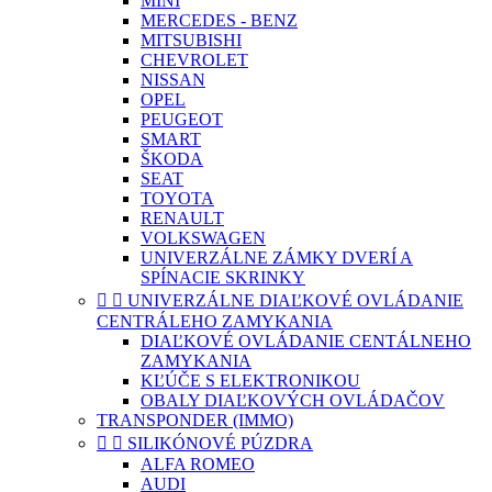
MINI
MERCEDES - BENZ
MITSUBISHI
CHEVROLET
NISSAN
OPEL
PEUGEOT
SMART
ŠKODA
SEAT
TOYOTA
RENAULT
VOLKSWAGEN
UNIVERZÁLNE ZÁMKY DVERÍ A
SPÍNACIE SKRINKY


UNIVERZÁLNE DIAĽKOVÉ OVLÁDANIE
CENTRÁLEHO ZAMYKANIA
DIAĽKOVÉ OVLÁDANIE CENTÁLNEHO
ZAMYKANIA
KĽÚČE S ELEKTRONIKOU
OBALY DIAĽKOVÝCH OVLÁDAČOV
TRANSPONDER (IMMO)


SILIKÓNOVÉ PÚZDRA
ALFA ROMEO
AUDI