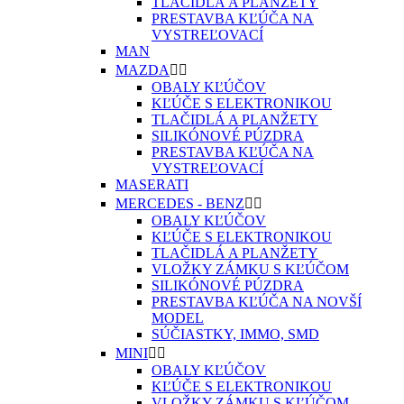
TLAČIDLÁ A PLANŽETY
PRESTAVBA KĽÚČA NA
VYSTREĽOVACÍ
MAN
MAZDA


OBALY KĽÚČOV
KĽÚČE S ELEKTRONIKOU
TLAČIDLÁ A PLANŽETY
SILIKÓNOVÉ PÚZDRA
PRESTAVBA KĽÚČA NA
VYSTREĽOVACÍ
MASERATI
MERCEDES - BENZ


OBALY KĽÚČOV
KĽÚČE S ELEKTRONIKOU
TLAČIDLÁ A PLANŽETY
VLOŽKY ZÁMKU S KĽÚČOM
SILIKÓNOVÉ PÚZDRA
PRESTAVBA KĽÚČA NA NOVŠÍ
MODEL
SÚČIASTKY, IMMO, SMD
MINI


OBALY KĽÚČOV
KĽÚČE S ELEKTRONIKOU
VLOŽKY ZÁMKU S KĽÚČOM