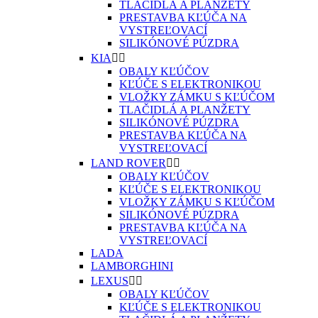
TLAČIDLÁ A PLANŽETY
PRESTAVBA KĽÚČA NA
VYSTREĽOVACÍ
SILIKÓNOVÉ PÚZDRA
KIA


OBALY KĽÚČOV
KĽÚČE S ELEKTRONIKOU
VLOŽKY ZÁMKU S KĽÚČOM
TLAČIDLÁ A PLANŽETY
SILIKÓNOVÉ PÚZDRA
PRESTAVBA KĽÚČA NA
VYSTREĽOVACÍ
LAND ROVER


OBALY KĽÚČOV
KĽÚČE S ELEKTRONIKOU
VLOŽKY ZÁMKU S KĽÚČOM
SILIKÓNOVÉ PÚZDRA
PRESTAVBA KĽÚČA NA
VYSTREĽOVACÍ
LADA
LAMBORGHINI
LEXUS


OBALY KĽÚČOV
KĽÚČE S ELEKTRONIKOU