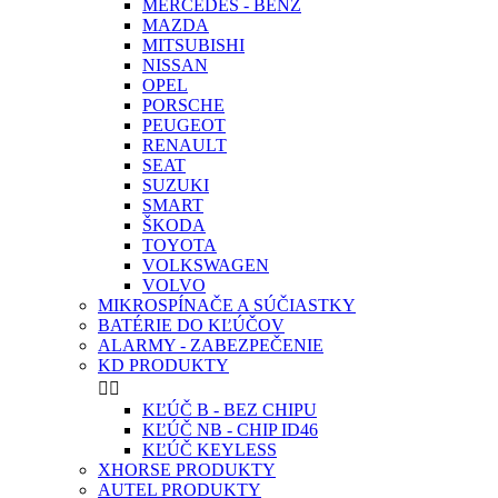
MERCEDES - BENZ
MAZDA
MITSUBISHI
NISSAN
OPEL
PORSCHE
PEUGEOT
RENAULT
SEAT
SUZUKI
SMART
ŠKODA
TOYOTA
VOLKSWAGEN
VOLVO
MIKROSPÍNAČE A SÚČIASTKY
BATÉRIE DO KĽÚČOV
ALARMY - ZABEZPEČENIE
KD PRODUKTY


KĽÚČ B - BEZ CHIPU
KĽÚČ NB - CHIP ID46
KĽÚČ KEYLESS
XHORSE PRODUKTY
AUTEL PRODUKTY