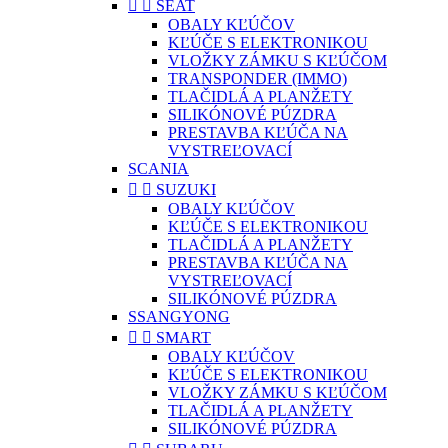


SEAT
OBALY KĽÚČOV
KĽÚČE S ELEKTRONIKOU
VLOŽKY ZÁMKU S KĽÚČOM
TRANSPONDER (IMMO)
TLAČIDLÁ A PLANŽETY
SILIKÓNOVÉ PÚZDRA
PRESTAVBA KĽÚČA NA
VYSTREĽOVACÍ
SCANIA


SUZUKI
OBALY KĽÚČOV
KĽÚČE S ELEKTRONIKOU
TLAČIDLÁ A PLANŽETY
PRESTAVBA KĽÚČA NA
VYSTREĽOVACÍ
SILIKÓNOVÉ PÚZDRA
SSANGYONG


SMART
OBALY KĽÚČOV
KĽÚČE S ELEKTRONIKOU
VLOŽKY ZÁMKU S KĽÚČOM
TLAČIDLÁ A PLANŽETY
SILIKÓNOVÉ PÚZDRA