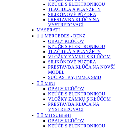
KĽÚČE S ELEKTRONIKOU
TLAČIDLÁ A PLANŽETY
SILIKÓNOVÉ PÚZDRA
PRESTAVBA KĽÚČA NA
VYSTREĽOVACÍ
MASERATI


MERCEDES - BENZ
OBALY KĽÚČOV
KĽÚČE S ELEKTRONIKOU
TLAČIDLÁ A PLANŽETY
VLOŽKY ZÁMKU S KĽÚČOM
SILIKÓNOVÉ PÚZDRA
PRESTAVBA KĽÚČA NA NOVŠÍ
MODEL
SÚČIASTKY, IMMO, SMD


MINI
OBALY KĽÚČOV
KĽÚČE S ELEKTRONIKOU
VLOŽKY ZÁMKU S KĽÚČOM
PRESTAVBA KĽÚČA NA
VYSTREĽOVACÍ


MITSUBISHI
OBALY KĽÚČOV
KĽÚČE S ELEKTRONIKOU