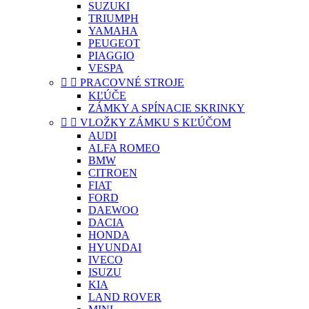
SUZUKI
TRIUMPH
YAMAHA
PEUGEOT
PIAGGIO
VESPA


PRACOVNÉ STROJE
KĽÚČE
ZÁMKY A SPÍNACIE SKRINKY


VLOŽKY ZÁMKU S KĽÚČOM
AUDI
ALFA ROMEO
BMW
CITROEN
FIAT
FORD
DAEWOO
DACIA
HONDA
HYUNDAI
IVECO
ISUZU
KIA
LAND ROVER