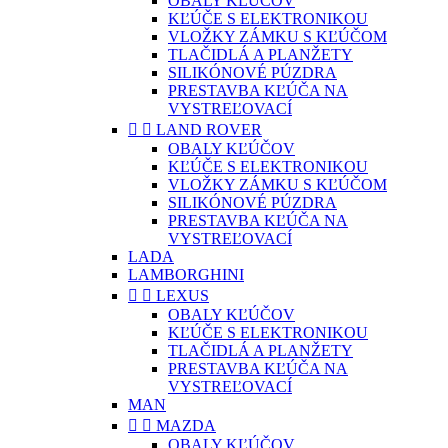
OBALY KĽÚČOV
KĽÚČE S ELEKTRONIKOU
VLOŽKY ZÁMKU S KĽÚČOM
TLAČIDLÁ A PLANŽETY
SILIKÓNOVÉ PÚZDRA
PRESTAVBA KĽÚČA NA
VYSTREĽOVACÍ


LAND ROVER
OBALY KĽÚČOV
KĽÚČE S ELEKTRONIKOU
VLOŽKY ZÁMKU S KĽÚČOM
SILIKÓNOVÉ PÚZDRA
PRESTAVBA KĽÚČA NA
VYSTREĽOVACÍ
LADA
LAMBORGHINI


LEXUS
OBALY KĽÚČOV
KĽÚČE S ELEKTRONIKOU
TLAČIDLÁ A PLANŽETY
PRESTAVBA KĽÚČA NA
VYSTREĽOVACÍ
MAN


MAZDA
OBALY KĽÚČOV