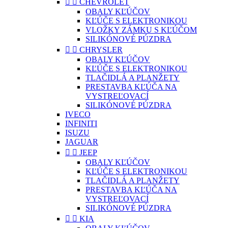


CHEVROLET
OBALY KĽÚČOV
KĽÚČE S ELEKTRONIKOU
VLOŽKY ZÁMKU S KĽÚČOM
SILIKÓNOVÉ PÚZDRA


CHRYSLER
OBALY KĽÚČOV
KĽÚČE S ELEKTRONIKOU
TLAČIDLÁ A PLANŽETY
PRESTAVBA KĽÚČA NA
VYSTREĽOVACÍ
SILIKÓNOVÉ PÚZDRA
IVECO
INFINITI
ISUZU
JAGUAR


JEEP
OBALY KĽÚČOV
KĽÚČE S ELEKTRONIKOU
TLAČIDLÁ A PLANŽETY
PRESTAVBA KĽÚČA NA
VYSTREĽOVACÍ
SILIKÓNOVÉ PÚZDRA


KIA