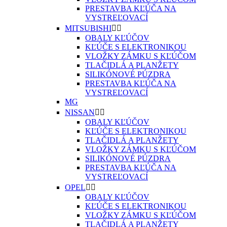
PRESTAVBA KĽÚČA NA
VYSTREĽOVACÍ
MITSUBISHI


OBALY KĽÚČOV
KĽÚČE S ELEKTRONIKOU
VLOŽKY ZÁMKU S KĽÚČOM
TLAČIDLÁ A PLANŽETY
SILIKÓNOVÉ PÚZDRA
PRESTAVBA KĽÚČA NA
VYSTREĽOVACÍ
MG
NISSAN


OBALY KĽÚČOV
KĽÚČE S ELEKTRONIKOU
TLAČIDLÁ A PLANŽETY
VLOŽKY ZÁMKU S KĽÚČOM
SILIKÓNOVÉ PÚZDRA
PRESTAVBA KĽÚČA NA
VYSTREĽOVACÍ
OPEL


OBALY KĽÚČOV
KĽÚČE S ELEKTRONIKOU
VLOŽKY ZÁMKU S KĽÚČOM
TLAČIDLÁ A PLANŽETY