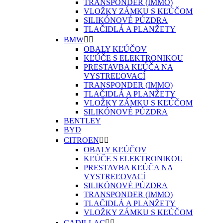
TRANSPONDER (IMMO)
VLOŽKY ZÁMKU S KĽÚČOM
SILIKÓNOVÉ PÚZDRA
TLAČIDLÁ A PLANŽETY
BMW


OBALY KĽÚČOV
KĽÚČE S ELEKTRONIKOU
PRESTAVBA KĽÚČA NA
VYSTREĽOVACÍ
TRANSPONDER (IMMO)
TLAČIDLÁ A PLANŽETY
VLOŽKY ZÁMKU S KĽÚČOM
SILIKÓNOVÉ PÚZDRA
BENTLEY
BYD
CITROEN


OBALY KĽÚČOV
KĽÚČE S ELEKTRONIKOU
PRESTAVBA KĽÚČA NA
VYSTREĽOVACÍ
SILIKÓNOVÉ PÚZDRA
TRANSPONDER (IMMO)
TLAČIDLÁ A PLANŽETY
VLOŽKY ZÁMKU S KĽÚČOM
CADILLAC

