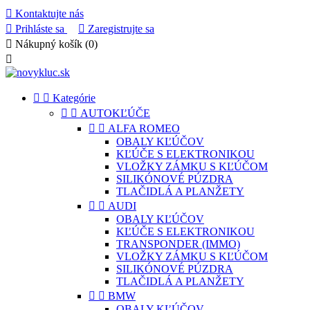

Kontaktujte nás

Prihláste sa

Zaregistrujte sa

Nákupný košík
(0)



Kategórie


AUTOKĽÚČE


ALFA ROMEO
OBALY KĽÚČOV
KĽÚČE S ELEKTRONIKOU
VLOŽKY ZÁMKU S KĽÚČOM
SILIKÓNOVÉ PÚZDRA
TLAČIDLÁ A PLANŽETY


AUDI
OBALY KĽÚČOV
KĽÚČE S ELEKTRONIKOU
TRANSPONDER (IMMO)
VLOŽKY ZÁMKU S KĽÚČOM
SILIKÓNOVÉ PÚZDRA
TLAČIDLÁ A PLANŽETY


BMW
OBALY KĽÚČOV