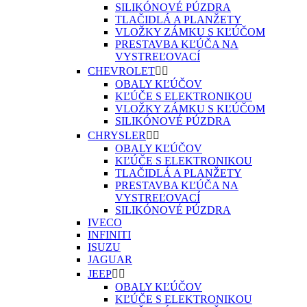
SILIKÓNOVÉ PÚZDRA
TLAČIDLÁ A PLANŽETY
VLOŽKY ZÁMKU S KĽÚČOM
PRESTAVBA KĽÚČA NA
VYSTREĽOVACÍ
CHEVROLET


OBALY KĽÚČOV
KĽÚČE S ELEKTRONIKOU
VLOŽKY ZÁMKU S KĽÚČOM
SILIKÓNOVÉ PÚZDRA
CHRYSLER


OBALY KĽÚČOV
KĽÚČE S ELEKTRONIKOU
TLAČIDLÁ A PLANŽETY
PRESTAVBA KĽÚČA NA
VYSTREĽOVACÍ
SILIKÓNOVÉ PÚZDRA
IVECO
INFINITI
ISUZU
JAGUAR
JEEP


OBALY KĽÚČOV
KĽÚČE S ELEKTRONIKOU