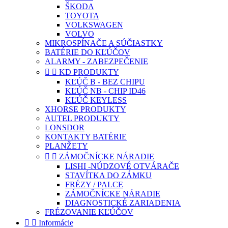
ŠKODA
TOYOTA
VOLKSWAGEN
VOLVO
MIKROSPÍNAČE A SÚČIASTKY
BATÉRIE DO KĽÚČOV
ALARMY - ZABEZPEČENIE


KD PRODUKTY
KĽÚČ B - BEZ CHIPU
KĽÚČ NB - CHIP ID46
KĽÚČ KEYLESS
XHORSE PRODUKTY
AUTEL PRODUKTY
LONSDOR
KONTAKTY BATÉRIE
PLANŽETY


ZÁMOČNÍCKE NÁRADIE
LISHI -NÚDZOVÉ OTVÁRAČE
STAVÍTKA DO ZÁMKU
FRÉZY / PALCE
ZÁMOČNÍCKE NÁRADIE
DIAGNOSTICKÉ ZARIADENIA
FRÉZOVANIE KĽÚČOV


Informácie