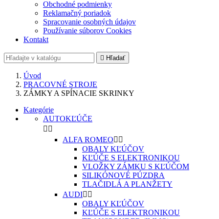
Obchodné podmienky
Reklamačný poriadok
Spracovanie osobných údajov
Používanie súborov Cookies
Kontakt

Hľadať
Úvod
PRACOVNÉ STROJE
ZÁMKY A SPÍNACIE SKRINKY
Kategórie
AUTOKĽÚČE


ALFA ROMEO


OBALY KĽÚČOV
KĽÚČE S ELEKTRONIKOU
VLOŽKY ZÁMKU S KĽÚČOM
SILIKÓNOVÉ PÚZDRA
TLAČIDLÁ A PLANŽETY
AUDI


OBALY KĽÚČOV
KĽÚČE S ELEKTRONIKOU