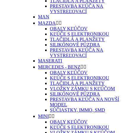
TLAČIDLÁ A PLANŽETY
PRESTAVBA KĽÚČA NA
VYSTREĽOVACÍ
MAN
MAZDA


OBALY KĽÚČOV
KĽÚČE S ELEKTRONIKOU
TLAČIDLÁ A PLANŽETY
SILIKÓNOVÉ PÚZDRA
PRESTAVBA KĽÚČA NA
VYSTREĽOVACÍ
MASERATI
MERCEDES - BENZ


OBALY KĽÚČOV
KĽÚČE S ELEKTRONIKOU
TLAČIDLÁ A PLANŽETY
VLOŽKY ZÁMKU S KĽÚČOM
SILIKÓNOVÉ PÚZDRA
PRESTAVBA KĽÚČA NA NOVŠÍ
MODEL
SÚČIASTKY, IMMO, SMD
MINI


OBALY KĽÚČOV
KĽÚČE S ELEKTRONIKOU
VLOŽKY ZÁMKU S KĽÚČOM