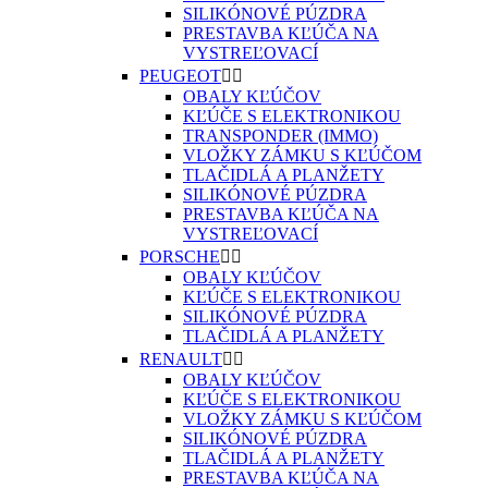
SILIKÓNOVÉ PÚZDRA
PRESTAVBA KĽÚČA NA
VYSTREĽOVACÍ
PEUGEOT


OBALY KĽÚČOV
KĽÚČE S ELEKTRONIKOU
TRANSPONDER (IMMO)
VLOŽKY ZÁMKU S KĽÚČOM
TLAČIDLÁ A PLANŽETY
SILIKÓNOVÉ PÚZDRA
PRESTAVBA KĽÚČA NA
VYSTREĽOVACÍ
PORSCHE


OBALY KĽÚČOV
KĽÚČE S ELEKTRONIKOU
SILIKÓNOVÉ PÚZDRA
TLAČIDLÁ A PLANŽETY
RENAULT


OBALY KĽÚČOV
KĽÚČE S ELEKTRONIKOU
VLOŽKY ZÁMKU S KĽÚČOM
SILIKÓNOVÉ PÚZDRA
TLAČIDLÁ A PLANŽETY
PRESTAVBA KĽÚČA NA