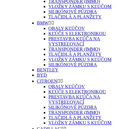
TRANSPONDER (IMMO)
VLOŽKY ZÁMKU S KĽÚČOM
SILIKÓNOVÉ PÚZDRA
TLAČIDLÁ A PLANŽETY
BMW


OBALY KĽÚČOV
KĽÚČE S ELEKTRONIKOU
PRESTAVBA KĽÚČA NA
VYSTREĽOVACÍ
TRANSPONDER (IMMO)
TLAČIDLÁ A PLANŽETY
VLOŽKY ZÁMKU S KĽÚČOM
SILIKÓNOVÉ PÚZDRA
BENTLEY
BYD
CITROEN


OBALY KĽÚČOV
KĽÚČE S ELEKTRONIKOU
PRESTAVBA KĽÚČA NA
VYSTREĽOVACÍ
SILIKÓNOVÉ PÚZDRA
TRANSPONDER (IMMO)
TLAČIDLÁ A PLANŽETY
VLOŽKY ZÁMKU S KĽÚČOM
CADILLAC

