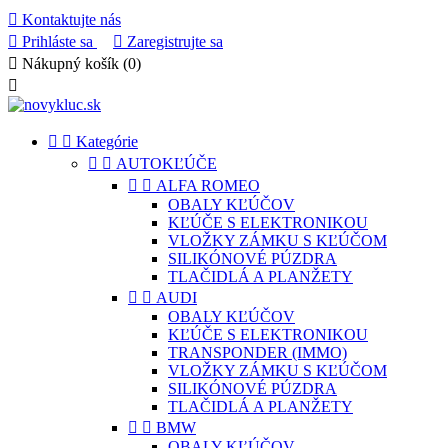

Kontaktujte nás

Prihláste sa

Zaregistrujte sa

Nákupný košík
(0)



Kategórie


AUTOKĽÚČE


ALFA ROMEO
OBALY KĽÚČOV
KĽÚČE S ELEKTRONIKOU
VLOŽKY ZÁMKU S KĽÚČOM
SILIKÓNOVÉ PÚZDRA
TLAČIDLÁ A PLANŽETY


AUDI
OBALY KĽÚČOV
KĽÚČE S ELEKTRONIKOU
TRANSPONDER (IMMO)
VLOŽKY ZÁMKU S KĽÚČOM
SILIKÓNOVÉ PÚZDRA
TLAČIDLÁ A PLANŽETY


BMW
OBALY KĽÚČOV