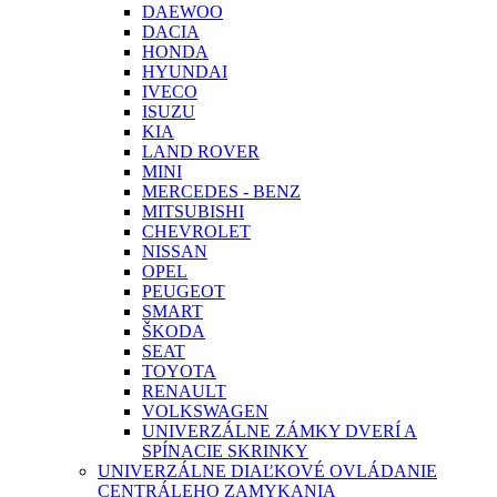
DAEWOO
DACIA
HONDA
HYUNDAI
IVECO
ISUZU
KIA
LAND ROVER
MINI
MERCEDES - BENZ
MITSUBISHI
CHEVROLET
NISSAN
OPEL
PEUGEOT
SMART
ŠKODA
SEAT
TOYOTA
RENAULT
VOLKSWAGEN
UNIVERZÁLNE ZÁMKY DVERÍ A
SPÍNACIE SKRINKY
UNIVERZÁLNE DIAĽKOVÉ OVLÁDANIE
CENTRÁLEHO ZAMYKANIA