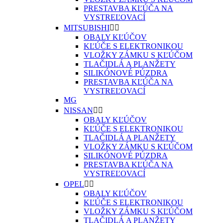
PRESTAVBA KĽÚČA NA
VYSTREĽOVACÍ
MITSUBISHI


OBALY KĽÚČOV
KĽÚČE S ELEKTRONIKOU
VLOŽKY ZÁMKU S KĽÚČOM
TLAČIDLÁ A PLANŽETY
SILIKÓNOVÉ PÚZDRA
PRESTAVBA KĽÚČA NA
VYSTREĽOVACÍ
MG
NISSAN


OBALY KĽÚČOV
KĽÚČE S ELEKTRONIKOU
TLAČIDLÁ A PLANŽETY
VLOŽKY ZÁMKU S KĽÚČOM
SILIKÓNOVÉ PÚZDRA
PRESTAVBA KĽÚČA NA
VYSTREĽOVACÍ
OPEL


OBALY KĽÚČOV
KĽÚČE S ELEKTRONIKOU
VLOŽKY ZÁMKU S KĽÚČOM
TLAČIDLÁ A PLANŽETY