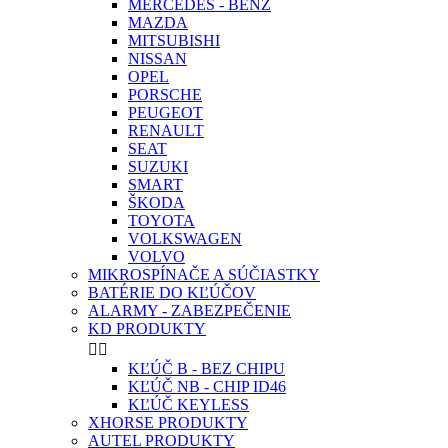
MERCEDES - BENZ
MAZDA
MITSUBISHI
NISSAN
OPEL
PORSCHE
PEUGEOT
RENAULT
SEAT
SUZUKI
SMART
ŠKODA
TOYOTA
VOLKSWAGEN
VOLVO
MIKROSPÍNAČE A SÚČIASTKY
BATÉRIE DO KĽÚČOV
ALARMY - ZABEZPEČENIE
KD PRODUKTY


KĽÚČ B - BEZ CHIPU
KĽÚČ NB - CHIP ID46
KĽÚČ KEYLESS
XHORSE PRODUKTY
AUTEL PRODUKTY