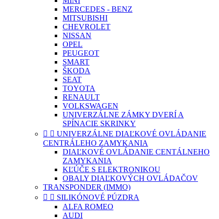
MINI
MERCEDES - BENZ
MITSUBISHI
CHEVROLET
NISSAN
OPEL
PEUGEOT
SMART
ŠKODA
SEAT
TOYOTA
RENAULT
VOLKSWAGEN
UNIVERZÁLNE ZÁMKY DVERÍ A
SPÍNACIE SKRINKY


UNIVERZÁLNE DIAĽKOVÉ OVLÁDANIE
CENTRÁLEHO ZAMYKANIA
DIAĽKOVÉ OVLÁDANIE CENTÁLNEHO
ZAMYKANIA
KĽÚČE S ELEKTRONIKOU
OBALY DIAĽKOVÝCH OVLÁDAČOV
TRANSPONDER (IMMO)


SILIKÓNOVÉ PÚZDRA
ALFA ROMEO
AUDI