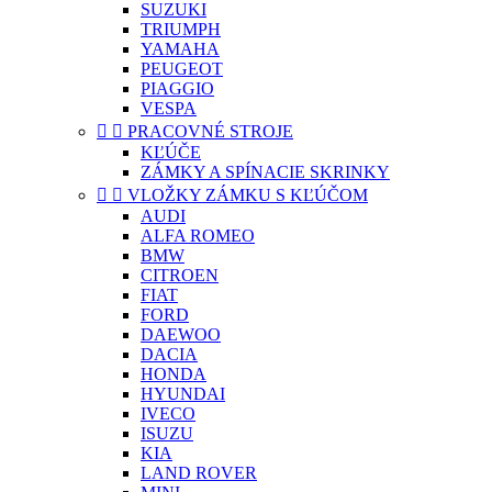
SUZUKI
TRIUMPH
YAMAHA
PEUGEOT
PIAGGIO
VESPA


PRACOVNÉ STROJE
KĽÚČE
ZÁMKY A SPÍNACIE SKRINKY


VLOŽKY ZÁMKU S KĽÚČOM
AUDI
ALFA ROMEO
BMW
CITROEN
FIAT
FORD
DAEWOO
DACIA
HONDA
HYUNDAI
IVECO
ISUZU
KIA
LAND ROVER