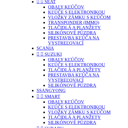


SEAT
OBALY KĽÚČOV
KĽÚČE S ELEKTRONIKOU
VLOŽKY ZÁMKU S KĽÚČOM
TRANSPONDER (IMMO)
TLAČIDLÁ A PLANŽETY
SILIKÓNOVÉ PÚZDRA
PRESTAVBA KĽÚČA NA
VYSTREĽOVACÍ
SCANIA


SUZUKI
OBALY KĽÚČOV
KĽÚČE S ELEKTRONIKOU
TLAČIDLÁ A PLANŽETY
PRESTAVBA KĽÚČA NA
VYSTREĽOVACÍ
SILIKÓNOVÉ PÚZDRA
SSANGYONG


SMART
OBALY KĽÚČOV
KĽÚČE S ELEKTRONIKOU
VLOŽKY ZÁMKU S KĽÚČOM
TLAČIDLÁ A PLANŽETY
SILIKÓNOVÉ PÚZDRA