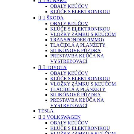


SUBARU
OBALY KĽÚČOV
KĽÚČE S ELEKTRONIKOU


ŠKODA
OBALY KĽÚČOV
KĽÚČE S ELEKTRONIKOU
VLOŽKY ZÁMKU S KĽÚČOM
TRANSPONDER (IMMO)
TLAČIDLÁ A PLANŽETY
SILIKÓNOVÉ PÚZDRA
PRESTAVBA KĽÚČA NA
VYSTREĽOVACÍ


TOYOTA
OBALY KĽÚČOV
KĽÚČE S ELEKTRONIKOU
VLOŽKY ZÁMKU S KĽÚČOM
TLAČIDLÁ A PLANŽETY
SILIKÓNOVÉ PÚZDRA
PRESTAVBA KĽÚČA NA
VYSTREĽOVACÍ
TESLA


VOLKSWAGEN
OBALY KĽÚČOV
KĽÚČE S ELEKTRONIKOU
VLOŽKY ZÁMKU S KĽÚČOM