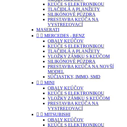
KĽÚČE S ELEKTRONIKOU
TLAČIDLÁ A PLANŽETY
SILIKÓNOVÉ PÚZDRA
PRESTAVBA KĽÚČA NA
VYSTREĽOVACÍ
MASERATI


MERCEDES - BENZ
OBALY KĽÚČOV
KĽÚČE S ELEKTRONIKOU
TLAČIDLÁ A PLANŽETY
VLOŽKY ZÁMKU S KĽÚČOM
SILIKÓNOVÉ PÚZDRA
PRESTAVBA KĽÚČA NA NOVŠÍ
MODEL
SÚČIASTKY, IMMO, SMD


MINI
OBALY KĽÚČOV
KĽÚČE S ELEKTRONIKOU
VLOŽKY ZÁMKU S KĽÚČOM
PRESTAVBA KĽÚČA NA
VYSTREĽOVACÍ


MITSUBISHI
OBALY KĽÚČOV
KĽÚČE S ELEKTRONIKOU