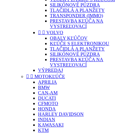
SILIKÓNOVÉ PÚZDRA
TLAČIDLÁ A PLANŽETY
TRANSPONDER (IMMO)
PRESTAVBA KĽÚČA NA
VYSTREĽOVACÍ


VOLVO
OBALY KĽÚČOV
KĽÚČE S ELEKTRONIKOU
TLAČIDLÁ A PLANŽETY
SILIKÓNOVÉ PÚZDRA
PRESTAVBA KĽÚČA NA
VYSTREĽOVACÍ
VÝPREDAJ


MOTOKĽÚČE
APRILIA
BMW
CAN-AM
DUCATI
CFMOTO
HONDA
HARLEY DAVIDSON
INDIAN
KAWASAKI
KTM