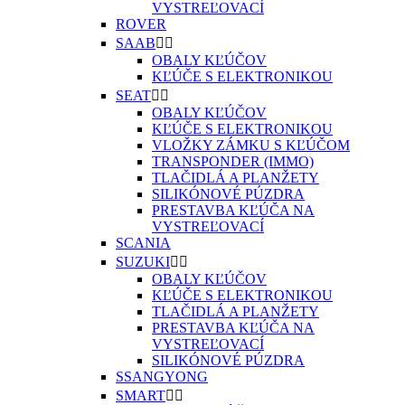
VYSTREĽOVACÍ
ROVER
SAAB


OBALY KĽÚČOV
KĽÚČE S ELEKTRONIKOU
SEAT


OBALY KĽÚČOV
KĽÚČE S ELEKTRONIKOU
VLOŽKY ZÁMKU S KĽÚČOM
TRANSPONDER (IMMO)
TLAČIDLÁ A PLANŽETY
SILIKÓNOVÉ PÚZDRA
PRESTAVBA KĽÚČA NA
VYSTREĽOVACÍ
SCANIA
SUZUKI


OBALY KĽÚČOV
KĽÚČE S ELEKTRONIKOU
TLAČIDLÁ A PLANŽETY
PRESTAVBA KĽÚČA NA
VYSTREĽOVACÍ
SILIKÓNOVÉ PÚZDRA
SSANGYONG
SMART

