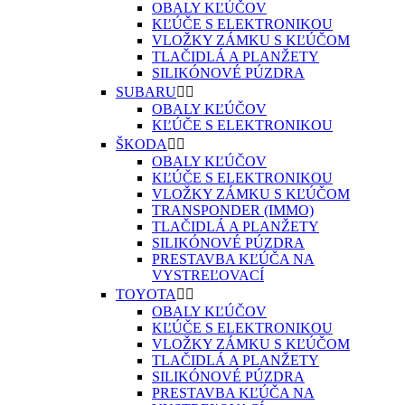
OBALY KĽÚČOV
KĽÚČE S ELEKTRONIKOU
VLOŽKY ZÁMKU S KĽÚČOM
TLAČIDLÁ A PLANŽETY
SILIKÓNOVÉ PÚZDRA
SUBARU


OBALY KĽÚČOV
KĽÚČE S ELEKTRONIKOU
ŠKODA


OBALY KĽÚČOV
KĽÚČE S ELEKTRONIKOU
VLOŽKY ZÁMKU S KĽÚČOM
TRANSPONDER (IMMO)
TLAČIDLÁ A PLANŽETY
SILIKÓNOVÉ PÚZDRA
PRESTAVBA KĽÚČA NA
VYSTREĽOVACÍ
TOYOTA


OBALY KĽÚČOV
KĽÚČE S ELEKTRONIKOU
VLOŽKY ZÁMKU S KĽÚČOM
TLAČIDLÁ A PLANŽETY
SILIKÓNOVÉ PÚZDRA
PRESTAVBA KĽÚČA NA