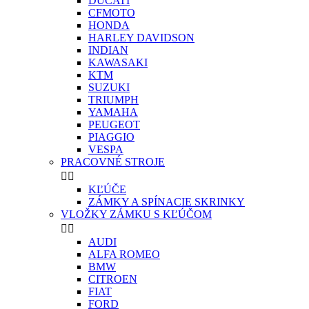
DUCATI
CFMOTO
HONDA
HARLEY DAVIDSON
INDIAN
KAWASAKI
KTM
SUZUKI
TRIUMPH
YAMAHA
PEUGEOT
PIAGGIO
VESPA
PRACOVNÉ STROJE


KĽÚČE
ZÁMKY A SPÍNACIE SKRINKY
VLOŽKY ZÁMKU S KĽÚČOM


AUDI
ALFA ROMEO
BMW
CITROEN
FIAT
FORD