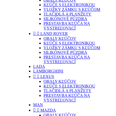
OBALY KĽÚČOV
KĽÚČE S ELEKTRONIKOU
VLOŽKY ZÁMKU S KĽÚČOM
TLAČIDLÁ A PLANŽETY
SILIKÓNOVÉ PÚZDRA
PRESTAVBA KĽÚČA NA
VYSTREĽOVACÍ


LAND ROVER
OBALY KĽÚČOV
KĽÚČE S ELEKTRONIKOU
VLOŽKY ZÁMKU S KĽÚČOM
SILIKÓNOVÉ PÚZDRA
PRESTAVBA KĽÚČA NA
VYSTREĽOVACÍ
LADA
LAMBORGHINI


LEXUS
OBALY KĽÚČOV
KĽÚČE S ELEKTRONIKOU
TLAČIDLÁ A PLANŽETY
PRESTAVBA KĽÚČA NA
VYSTREĽOVACÍ
MAN


MAZDA
OBALY KĽÚČOV