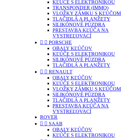
KĽÚČE S ELEKTRONIKOU
TRANSPONDER (IMMO)
VLOŽKY ZÁMKU S KĽÚČOM
TLAČIDLÁ A PLANŽETY
SILIKÓNOVÉ PÚZDRA
PRESTAVBA KĽÚČA NA
VYSTREĽOVACÍ


PORSCHE
OBALY KĽÚČOV
KĽÚČE S ELEKTRONIKOU
SILIKÓNOVÉ PÚZDRA
TLAČIDLÁ A PLANŽETY


RENAULT
OBALY KĽÚČOV
KĽÚČE S ELEKTRONIKOU
VLOŽKY ZÁMKU S KĽÚČOM
SILIKÓNOVÉ PÚZDRA
TLAČIDLÁ A PLANŽETY
PRESTAVBA KĽÚČA NA
VYSTREĽOVACÍ
ROVER


SAAB
OBALY KĽÚČOV
KĽÚČE S ELEKTRONIKOU