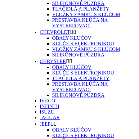
SILIKÓNOVÉ PÚZDRA
TLAČIDLÁ A PLANŽETY
VLOŽKY ZÁMKU S KĽÚČOM
PRESTAVBA KĽÚČA NA
VYSTREĽOVACÍ
CHEVROLET


OBALY KĽÚČOV
KĽÚČE S ELEKTRONIKOU
VLOŽKY ZÁMKU S KĽÚČOM
SILIKÓNOVÉ PÚZDRA
CHRYSLER


OBALY KĽÚČOV
KĽÚČE S ELEKTRONIKOU
TLAČIDLÁ A PLANŽETY
PRESTAVBA KĽÚČA NA
VYSTREĽOVACÍ
SILIKÓNOVÉ PÚZDRA
IVECO
INFINITI
ISUZU
JAGUAR
JEEP


OBALY KĽÚČOV
KĽÚČE S ELEKTRONIKOU