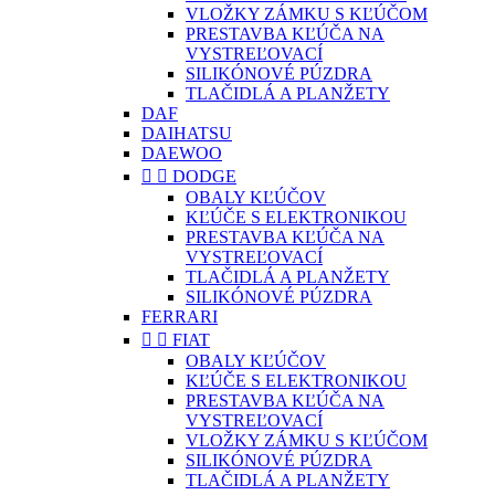
VLOŽKY ZÁMKU S KĽÚČOM
PRESTAVBA KĽÚČA NA
VYSTREĽOVACÍ
SILIKÓNOVÉ PÚZDRA
TLAČIDLÁ A PLANŽETY
DAF
DAIHATSU
DAEWOO


DODGE
OBALY KĽÚČOV
KĽÚČE S ELEKTRONIKOU
PRESTAVBA KĽÚČA NA
VYSTREĽOVACÍ
TLAČIDLÁ A PLANŽETY
SILIKÓNOVÉ PÚZDRA
FERRARI


FIAT
OBALY KĽÚČOV
KĽÚČE S ELEKTRONIKOU
PRESTAVBA KĽÚČA NA
VYSTREĽOVACÍ
VLOŽKY ZÁMKU S KĽÚČOM
SILIKÓNOVÉ PÚZDRA
TLAČIDLÁ A PLANŽETY