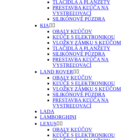
TLAČIDLÁ A PLANŽETY
PRESTAVBA KĽÚČA NA
VYSTREĽOVACÍ
SILIKÓNOVÉ PÚZDRA
KIA


OBALY KĽÚČOV
KĽÚČE S ELEKTRONIKOU
VLOŽKY ZÁMKU S KĽÚČOM
TLAČIDLÁ A PLANŽETY
SILIKÓNOVÉ PÚZDRA
PRESTAVBA KĽÚČA NA
VYSTREĽOVACÍ
LAND ROVER


OBALY KĽÚČOV
KĽÚČE S ELEKTRONIKOU
VLOŽKY ZÁMKU S KĽÚČOM
SILIKÓNOVÉ PÚZDRA
PRESTAVBA KĽÚČA NA
VYSTREĽOVACÍ
LADA
LAMBORGHINI
LEXUS


OBALY KĽÚČOV
KĽÚČE S ELEKTRONIKOU