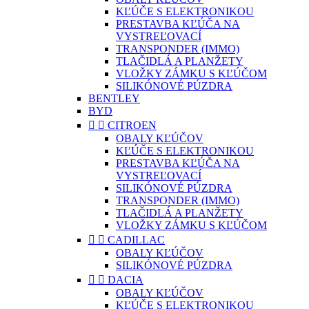
KĽÚČE S ELEKTRONIKOU
PRESTAVBA KĽÚČA NA
VYSTREĽOVACÍ
TRANSPONDER (IMMO)
TLAČIDLÁ A PLANŽETY
VLOŽKY ZÁMKU S KĽÚČOM
SILIKÓNOVÉ PÚZDRA
BENTLEY
BYD


CITROEN
OBALY KĽÚČOV
KĽÚČE S ELEKTRONIKOU
PRESTAVBA KĽÚČA NA
VYSTREĽOVACÍ
SILIKÓNOVÉ PÚZDRA
TRANSPONDER (IMMO)
TLAČIDLÁ A PLANŽETY
VLOŽKY ZÁMKU S KĽÚČOM


CADILLAC
OBALY KĽÚČOV
SILIKÓNOVÉ PÚZDRA


DACIA
OBALY KĽÚČOV
KĽÚČE S ELEKTRONIKOU