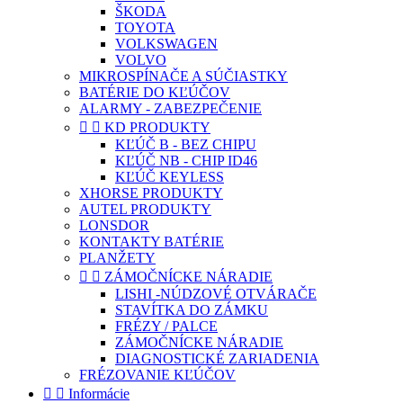
ŠKODA
TOYOTA
VOLKSWAGEN
VOLVO
MIKROSPÍNAČE A SÚČIASTKY
BATÉRIE DO KĽÚČOV
ALARMY - ZABEZPEČENIE


KD PRODUKTY
KĽÚČ B - BEZ CHIPU
KĽÚČ NB - CHIP ID46
KĽÚČ KEYLESS
XHORSE PRODUKTY
AUTEL PRODUKTY
LONSDOR
KONTAKTY BATÉRIE
PLANŽETY


ZÁMOČNÍCKE NÁRADIE
LISHI -NÚDZOVÉ OTVÁRAČE
STAVÍTKA DO ZÁMKU
FRÉZY / PALCE
ZÁMOČNÍCKE NÁRADIE
DIAGNOSTICKÉ ZARIADENIA
FRÉZOVANIE KĽÚČOV


Informácie