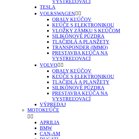
VYSTREĽOVACÍ
TESLA
VOLKSWAGEN


OBALY KĽÚČOV
KĽÚČE S ELEKTRONIKOU
VLOŽKY ZÁMKU S KĽÚČOM
SILIKÓNOVÉ PÚZDRA
TLAČIDLÁ A PLANŽETY
TRANSPONDER (IMMO)
PRESTAVBA KĽÚČA NA
VYSTREĽOVACÍ
VOLVO


OBALY KĽÚČOV
KĽÚČE S ELEKTRONIKOU
TLAČIDLÁ A PLANŽETY
SILIKÓNOVÉ PÚZDRA
PRESTAVBA KĽÚČA NA
VYSTREĽOVACÍ
VÝPREDAJ
MOTOKĽÚČE


APRILIA
BMW
CAN-AM