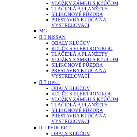
VLOŽKY ZÁMKU S KĽÚČOM
TLAČIDLÁ A PLANŽETY
SILIKÓNOVÉ PÚZDRA
PRESTAVBA KĽÚČA NA
VYSTREĽOVACÍ
MG


NISSAN
OBALY KĽÚČOV
KĽÚČE S ELEKTRONIKOU
TLAČIDLÁ A PLANŽETY
VLOŽKY ZÁMKU S KĽÚČOM
SILIKÓNOVÉ PÚZDRA
PRESTAVBA KĽÚČA NA
VYSTREĽOVACÍ


OPEL
OBALY KĽÚČOV
KĽÚČE S ELEKTRONIKOU
VLOŽKY ZÁMKU S KĽÚČOM
TLAČIDLÁ A PLANŽETY
SILIKÓNOVÉ PÚZDRA
PRESTAVBA KĽÚČA NA
VYSTREĽOVACÍ


PEUGEOT
OBALY KĽÚČOV