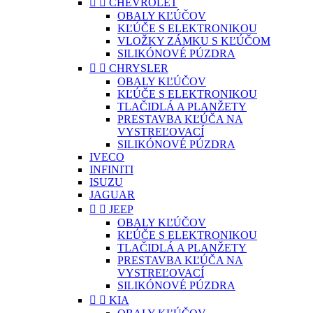


CHEVROLET
OBALY KĽÚČOV
KĽÚČE S ELEKTRONIKOU
VLOŽKY ZÁMKU S KĽÚČOM
SILIKÓNOVÉ PÚZDRA


CHRYSLER
OBALY KĽÚČOV
KĽÚČE S ELEKTRONIKOU
TLAČIDLÁ A PLANŽETY
PRESTAVBA KĽÚČA NA
VYSTREĽOVACÍ
SILIKÓNOVÉ PÚZDRA
IVECO
INFINITI
ISUZU
JAGUAR


JEEP
OBALY KĽÚČOV
KĽÚČE S ELEKTRONIKOU
TLAČIDLÁ A PLANŽETY
PRESTAVBA KĽÚČA NA
VYSTREĽOVACÍ
SILIKÓNOVÉ PÚZDRA


KIA