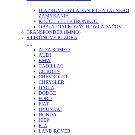


DIAĽKOVÉ OVLÁDANIE CENTÁLNEHO
ZAMYKANIA
KĽÚČE S ELEKTRONIKOU
OBALY DIAĽKOVÝCH OVLÁDAČOV
TRANSPONDER (IMMO)
SILIKÓNOVÉ PÚZDRA


ALFA ROMEO
AUDI
BMW
CADILLAC
CITROEN
CHEVROLET
CHRYSLER
DACIA
DODGE
FORD
FIAT
HYUNDAI
HONDA
JEEP
KIA
LAND ROVER