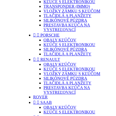
KĽÚČE S ELEKTRONIKOU
TRANSPONDER (IMMO)
VLOŽKY ZÁMKU S KĽÚČOM
TLAČIDLÁ A PLANŽETY
SILIKÓNOVÉ PÚZDRA
PRESTAVBA KĽÚČA NA
VYSTREĽOVACÍ


PORSCHE
OBALY KĽÚČOV
KĽÚČE S ELEKTRONIKOU
SILIKÓNOVÉ PÚZDRA
TLAČIDLÁ A PLANŽETY


RENAULT
OBALY KĽÚČOV
KĽÚČE S ELEKTRONIKOU
VLOŽKY ZÁMKU S KĽÚČOM
SILIKÓNOVÉ PÚZDRA
TLAČIDLÁ A PLANŽETY
PRESTAVBA KĽÚČA NA
VYSTREĽOVACÍ
ROVER


SAAB
OBALY KĽÚČOV
KĽÚČE S ELEKTRONIKOU