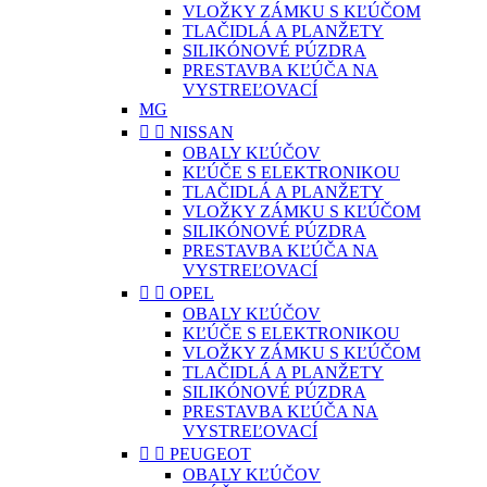
VLOŽKY ZÁMKU S KĽÚČOM
TLAČIDLÁ A PLANŽETY
SILIKÓNOVÉ PÚZDRA
PRESTAVBA KĽÚČA NA
VYSTREĽOVACÍ
MG


NISSAN
OBALY KĽÚČOV
KĽÚČE S ELEKTRONIKOU
TLAČIDLÁ A PLANŽETY
VLOŽKY ZÁMKU S KĽÚČOM
SILIKÓNOVÉ PÚZDRA
PRESTAVBA KĽÚČA NA
VYSTREĽOVACÍ


OPEL
OBALY KĽÚČOV
KĽÚČE S ELEKTRONIKOU
VLOŽKY ZÁMKU S KĽÚČOM
TLAČIDLÁ A PLANŽETY
SILIKÓNOVÉ PÚZDRA
PRESTAVBA KĽÚČA NA
VYSTREĽOVACÍ


PEUGEOT
OBALY KĽÚČOV