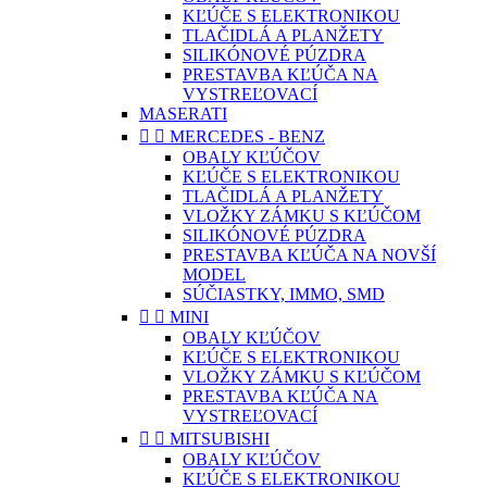
KĽÚČE S ELEKTRONIKOU
TLAČIDLÁ A PLANŽETY
SILIKÓNOVÉ PÚZDRA
PRESTAVBA KĽÚČA NA
VYSTREĽOVACÍ
MASERATI


MERCEDES - BENZ
OBALY KĽÚČOV
KĽÚČE S ELEKTRONIKOU
TLAČIDLÁ A PLANŽETY
VLOŽKY ZÁMKU S KĽÚČOM
SILIKÓNOVÉ PÚZDRA
PRESTAVBA KĽÚČA NA NOVŠÍ
MODEL
SÚČIASTKY, IMMO, SMD


MINI
OBALY KĽÚČOV
KĽÚČE S ELEKTRONIKOU
VLOŽKY ZÁMKU S KĽÚČOM
PRESTAVBA KĽÚČA NA
VYSTREĽOVACÍ


MITSUBISHI
OBALY KĽÚČOV
KĽÚČE S ELEKTRONIKOU