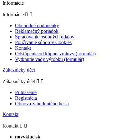
Informácie
Informácie


Obchodné podmienky
Reklamačný poriadok
Spracovanie osobných údajov
Používanie súborov Cookies
Kontakt
Odstúpenie od kúpnej zmluvy (formulár)
Vytknutie vady výrobku (formulár)
Zákaznícky účet
Zákaznícky účet


Prihlásenie
Registrácia
Obnova zabudnutého hesla
Kontakt
Kontakt


novykluc.sk