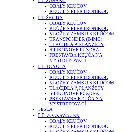


SUBARU
OBALY KĽÚČOV
KĽÚČE S ELEKTRONIKOU


ŠKODA
OBALY KĽÚČOV
KĽÚČE S ELEKTRONIKOU
VLOŽKY ZÁMKU S KĽÚČOM
TRANSPONDER (IMMO)
TLAČIDLÁ A PLANŽETY
SILIKÓNOVÉ PÚZDRA
PRESTAVBA KĽÚČA NA
VYSTREĽOVACÍ


TOYOTA
OBALY KĽÚČOV
KĽÚČE S ELEKTRONIKOU
VLOŽKY ZÁMKU S KĽÚČOM
TLAČIDLÁ A PLANŽETY
SILIKÓNOVÉ PÚZDRA
PRESTAVBA KĽÚČA NA
VYSTREĽOVACÍ
TESLA


VOLKSWAGEN
OBALY KĽÚČOV
KĽÚČE S ELEKTRONIKOU
VLOŽKY ZÁMKU S KĽÚČOM