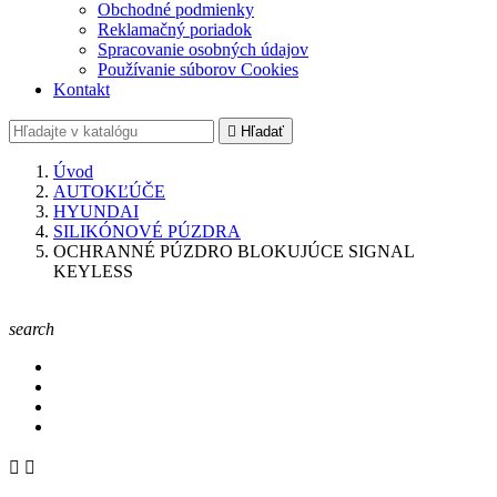
Obchodné podmienky
Reklamačný poriadok
Spracovanie osobných údajov
Používanie súborov Cookies
Kontakt

Hľadať
Úvod
AUTOKĽÚČE
HYUNDAI
SILIKÓNOVÉ PÚZDRA
OCHRANNÉ PÚZDRO BLOKUJÚCE SIGNAL
KEYLESS
search

