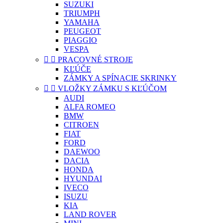
SUZUKI
TRIUMPH
YAMAHA
PEUGEOT
PIAGGIO
VESPA


PRACOVNÉ STROJE
KĽÚČE
ZÁMKY A SPÍNACIE SKRINKY


VLOŽKY ZÁMKU S KĽÚČOM
AUDI
ALFA ROMEO
BMW
CITROEN
FIAT
FORD
DAEWOO
DACIA
HONDA
HYUNDAI
IVECO
ISUZU
KIA
LAND ROVER