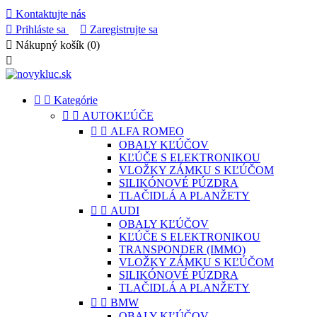

Kontaktujte nás

Prihláste sa

Zaregistrujte sa

Nákupný košík
(0)



Kategórie


AUTOKĽÚČE


ALFA ROMEO
OBALY KĽÚČOV
KĽÚČE S ELEKTRONIKOU
VLOŽKY ZÁMKU S KĽÚČOM
SILIKÓNOVÉ PÚZDRA
TLAČIDLÁ A PLANŽETY


AUDI
OBALY KĽÚČOV
KĽÚČE S ELEKTRONIKOU
TRANSPONDER (IMMO)
VLOŽKY ZÁMKU S KĽÚČOM
SILIKÓNOVÉ PÚZDRA
TLAČIDLÁ A PLANŽETY


BMW
OBALY KĽÚČOV