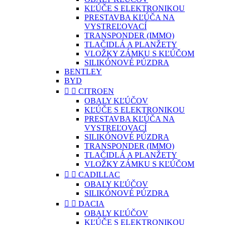
KĽÚČE S ELEKTRONIKOU
PRESTAVBA KĽÚČA NA
VYSTREĽOVACÍ
TRANSPONDER (IMMO)
TLAČIDLÁ A PLANŽETY
VLOŽKY ZÁMKU S KĽÚČOM
SILIKÓNOVÉ PÚZDRA
BENTLEY
BYD


CITROEN
OBALY KĽÚČOV
KĽÚČE S ELEKTRONIKOU
PRESTAVBA KĽÚČA NA
VYSTREĽOVACÍ
SILIKÓNOVÉ PÚZDRA
TRANSPONDER (IMMO)
TLAČIDLÁ A PLANŽETY
VLOŽKY ZÁMKU S KĽÚČOM


CADILLAC
OBALY KĽÚČOV
SILIKÓNOVÉ PÚZDRA


DACIA
OBALY KĽÚČOV
KĽÚČE S ELEKTRONIKOU