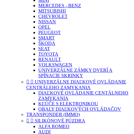
MINI
MERCEDES - BENZ
MITSUBISHI
CHEVROLET
NISSAN
OPEL
PEUGEOT
SMART
ŠKODA
SEAT
TOYOTA
RENAULT
VOLKSWAGEN
UNIVERZÁLNE ZÁMKY DVERÍ A
SPÍNACIE SKRINKY


UNIVERZÁLNE DIAĽKOVÉ OVLÁDANIE
CENTRÁLEHO ZAMYKANIA
DIAĽKOVÉ OVLÁDANIE CENTÁLNEHO
ZAMYKANIA
KĽÚČE S ELEKTRONIKOU
OBALY DIAĽKOVÝCH OVLÁDAČOV
TRANSPONDER (IMMO)


SILIKÓNOVÉ PÚZDRA
ALFA ROMEO
AUDI