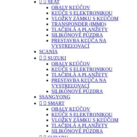


SEAT
OBALY KĽÚČOV
KĽÚČE S ELEKTRONIKOU
VLOŽKY ZÁMKU S KĽÚČOM
TRANSPONDER (IMMO)
TLAČIDLÁ A PLANŽETY
SILIKÓNOVÉ PÚZDRA
PRESTAVBA KĽÚČA NA
VYSTREĽOVACÍ
SCANIA


SUZUKI
OBALY KĽÚČOV
KĽÚČE S ELEKTRONIKOU
TLAČIDLÁ A PLANŽETY
PRESTAVBA KĽÚČA NA
VYSTREĽOVACÍ
SILIKÓNOVÉ PÚZDRA
SSANGYONG


SMART
OBALY KĽÚČOV
KĽÚČE S ELEKTRONIKOU
VLOŽKY ZÁMKU S KĽÚČOM
TLAČIDLÁ A PLANŽETY
SILIKÓNOVÉ PÚZDRA