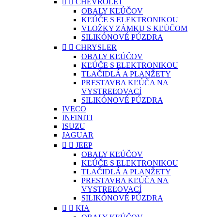


CHEVROLET
OBALY KĽÚČOV
KĽÚČE S ELEKTRONIKOU
VLOŽKY ZÁMKU S KĽÚČOM
SILIKÓNOVÉ PÚZDRA


CHRYSLER
OBALY KĽÚČOV
KĽÚČE S ELEKTRONIKOU
TLAČIDLÁ A PLANŽETY
PRESTAVBA KĽÚČA NA
VYSTREĽOVACÍ
SILIKÓNOVÉ PÚZDRA
IVECO
INFINITI
ISUZU
JAGUAR


JEEP
OBALY KĽÚČOV
KĽÚČE S ELEKTRONIKOU
TLAČIDLÁ A PLANŽETY
PRESTAVBA KĽÚČA NA
VYSTREĽOVACÍ
SILIKÓNOVÉ PÚZDRA


KIA