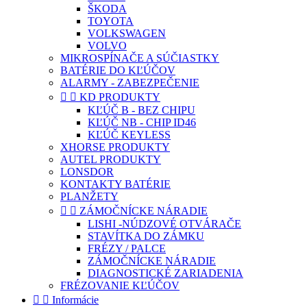
ŠKODA
TOYOTA
VOLKSWAGEN
VOLVO
MIKROSPÍNAČE A SÚČIASTKY
BATÉRIE DO KĽÚČOV
ALARMY - ZABEZPEČENIE


KD PRODUKTY
KĽÚČ B - BEZ CHIPU
KĽÚČ NB - CHIP ID46
KĽÚČ KEYLESS
XHORSE PRODUKTY
AUTEL PRODUKTY
LONSDOR
KONTAKTY BATÉRIE
PLANŽETY


ZÁMOČNÍCKE NÁRADIE
LISHI -NÚDZOVÉ OTVÁRAČE
STAVÍTKA DO ZÁMKU
FRÉZY / PALCE
ZÁMOČNÍCKE NÁRADIE
DIAGNOSTICKÉ ZARIADENIA
FRÉZOVANIE KĽÚČOV


Informácie