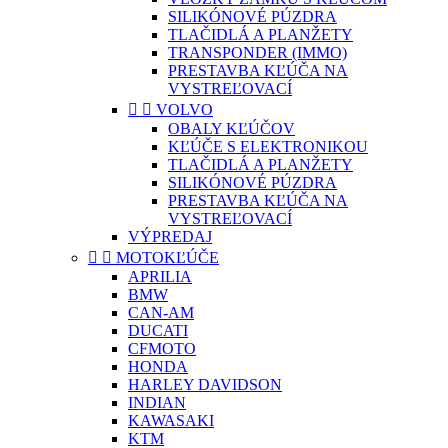
SILIKÓNOVÉ PÚZDRA
TLAČIDLÁ A PLANŽETY
TRANSPONDER (IMMO)
PRESTAVBA KĽÚČA NA
VYSTREĽOVACÍ


VOLVO
OBALY KĽÚČOV
KĽÚČE S ELEKTRONIKOU
TLAČIDLÁ A PLANŽETY
SILIKÓNOVÉ PÚZDRA
PRESTAVBA KĽÚČA NA
VYSTREĽOVACÍ
VÝPREDAJ


MOTOKĽÚČE
APRILIA
BMW
CAN-AM
DUCATI
CFMOTO
HONDA
HARLEY DAVIDSON
INDIAN
KAWASAKI
KTM