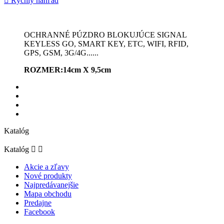

Rýchly náhľad
OCHRANNÉ PÚZDRO BLOKUJÚCE SIGNAL
KEYLESS GO, SMART KEY, ETC, WIFI, RFID,
GPS, GSM, 3G/4G......
ROZMER:14cm X 9,5cm
Katalóg
Katalóg


Akcie a zľavy
Nové produkty
Najpredávanejšie
Mapa obchodu
Predajne
Facebook