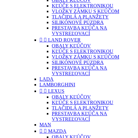
OBALY KĽÚČOV
KĽÚČE S ELEKTRONIKOU
VLOŽKY ZÁMKU S KĽÚČOM
TLAČIDLÁ A PLANŽETY
SILIKÓNOVÉ PÚZDRA
PRESTAVBA KĽÚČA NA
VYSTREĽOVACÍ


LAND ROVER
OBALY KĽÚČOV
KĽÚČE S ELEKTRONIKOU
VLOŽKY ZÁMKU S KĽÚČOM
SILIKÓNOVÉ PÚZDRA
PRESTAVBA KĽÚČA NA
VYSTREĽOVACÍ
LADA
LAMBORGHINI


LEXUS
OBALY KĽÚČOV
KĽÚČE S ELEKTRONIKOU
TLAČIDLÁ A PLANŽETY
PRESTAVBA KĽÚČA NA
VYSTREĽOVACÍ
MAN


MAZDA
OBALY KĽÚČOV