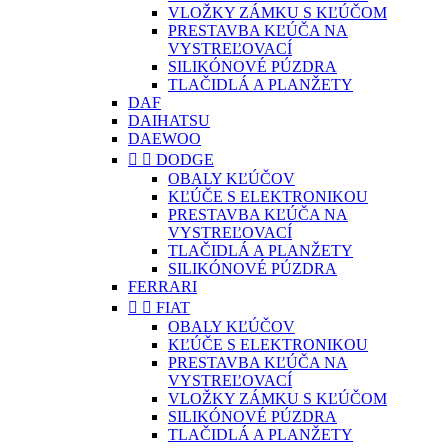
VLOŽKY ZÁMKU S KĽÚČOM
PRESTAVBA KĽÚČA NA
VYSTREĽOVACÍ
SILIKÓNOVÉ PÚZDRA
TLAČIDLÁ A PLANŽETY
DAF
DAIHATSU
DAEWOO


DODGE
OBALY KĽÚČOV
KĽÚČE S ELEKTRONIKOU
PRESTAVBA KĽÚČA NA
VYSTREĽOVACÍ
TLAČIDLÁ A PLANŽETY
SILIKÓNOVÉ PÚZDRA
FERRARI


FIAT
OBALY KĽÚČOV
KĽÚČE S ELEKTRONIKOU
PRESTAVBA KĽÚČA NA
VYSTREĽOVACÍ
VLOŽKY ZÁMKU S KĽÚČOM
SILIKÓNOVÉ PÚZDRA
TLAČIDLÁ A PLANŽETY