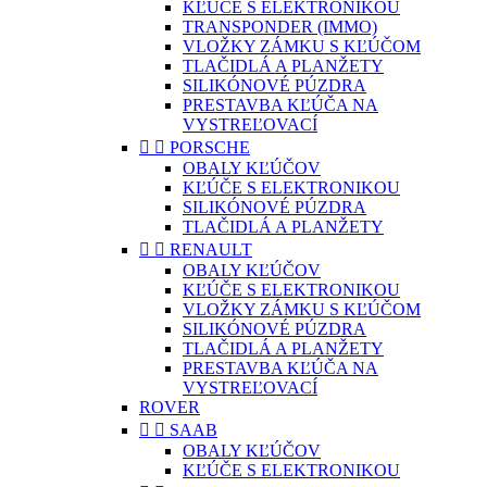
KĽÚČE S ELEKTRONIKOU
TRANSPONDER (IMMO)
VLOŽKY ZÁMKU S KĽÚČOM
TLAČIDLÁ A PLANŽETY
SILIKÓNOVÉ PÚZDRA
PRESTAVBA KĽÚČA NA
VYSTREĽOVACÍ


PORSCHE
OBALY KĽÚČOV
KĽÚČE S ELEKTRONIKOU
SILIKÓNOVÉ PÚZDRA
TLAČIDLÁ A PLANŽETY


RENAULT
OBALY KĽÚČOV
KĽÚČE S ELEKTRONIKOU
VLOŽKY ZÁMKU S KĽÚČOM
SILIKÓNOVÉ PÚZDRA
TLAČIDLÁ A PLANŽETY
PRESTAVBA KĽÚČA NA
VYSTREĽOVACÍ
ROVER


SAAB
OBALY KĽÚČOV
KĽÚČE S ELEKTRONIKOU