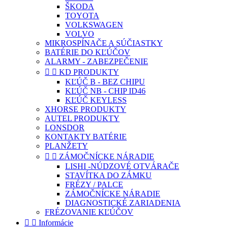
ŠKODA
TOYOTA
VOLKSWAGEN
VOLVO
MIKROSPÍNAČE A SÚČIASTKY
BATÉRIE DO KĽÚČOV
ALARMY - ZABEZPEČENIE


KD PRODUKTY
KĽÚČ B - BEZ CHIPU
KĽÚČ NB - CHIP ID46
KĽÚČ KEYLESS
XHORSE PRODUKTY
AUTEL PRODUKTY
LONSDOR
KONTAKTY BATÉRIE
PLANŽETY


ZÁMOČNÍCKE NÁRADIE
LISHI -NÚDZOVÉ OTVÁRAČE
STAVÍTKA DO ZÁMKU
FRÉZY / PALCE
ZÁMOČNÍCKE NÁRADIE
DIAGNOSTICKÉ ZARIADENIA
FRÉZOVANIE KĽÚČOV


Informácie