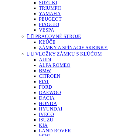
SUZUKI
TRIUMPH
YAMAHA
PEUGEOT
PIAGGIO
VESPA


PRACOVNÉ STROJE
KĽÚČE
ZÁMKY A SPÍNACIE SKRINKY


VLOŽKY ZÁMKU S KĽÚČOM
AUDI
ALFA ROMEO
BMW
CITROEN
FIAT
FORD
DAEWOO
DACIA
HONDA
HYUNDAI
IVECO
ISUZU
KIA
LAND ROVER