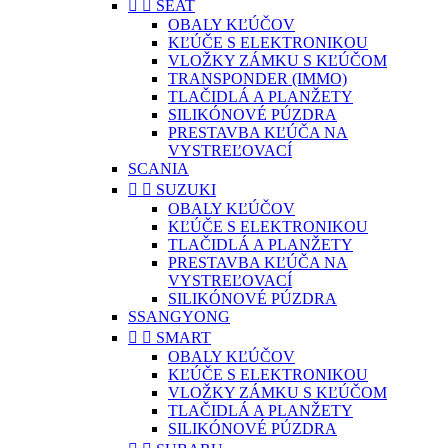


SEAT
OBALY KĽÚČOV
KĽÚČE S ELEKTRONIKOU
VLOŽKY ZÁMKU S KĽÚČOM
TRANSPONDER (IMMO)
TLAČIDLÁ A PLANŽETY
SILIKÓNOVÉ PÚZDRA
PRESTAVBA KĽÚČA NA
VYSTREĽOVACÍ
SCANIA


SUZUKI
OBALY KĽÚČOV
KĽÚČE S ELEKTRONIKOU
TLAČIDLÁ A PLANŽETY
PRESTAVBA KĽÚČA NA
VYSTREĽOVACÍ
SILIKÓNOVÉ PÚZDRA
SSANGYONG


SMART
OBALY KĽÚČOV
KĽÚČE S ELEKTRONIKOU
VLOŽKY ZÁMKU S KĽÚČOM
TLAČIDLÁ A PLANŽETY
SILIKÓNOVÉ PÚZDRA