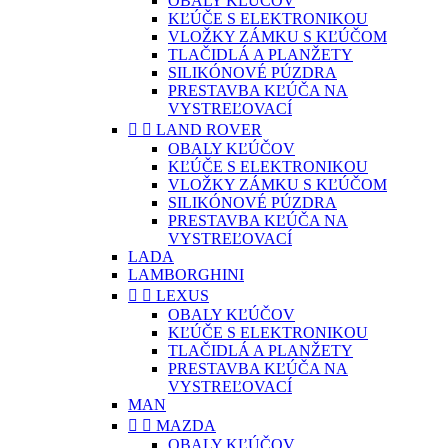
OBALY KĽÚČOV
KĽÚČE S ELEKTRONIKOU
VLOŽKY ZÁMKU S KĽÚČOM
TLAČIDLÁ A PLANŽETY
SILIKÓNOVÉ PÚZDRA
PRESTAVBA KĽÚČA NA
VYSTREĽOVACÍ


LAND ROVER
OBALY KĽÚČOV
KĽÚČE S ELEKTRONIKOU
VLOŽKY ZÁMKU S KĽÚČOM
SILIKÓNOVÉ PÚZDRA
PRESTAVBA KĽÚČA NA
VYSTREĽOVACÍ
LADA
LAMBORGHINI


LEXUS
OBALY KĽÚČOV
KĽÚČE S ELEKTRONIKOU
TLAČIDLÁ A PLANŽETY
PRESTAVBA KĽÚČA NA
VYSTREĽOVACÍ
MAN


MAZDA
OBALY KĽÚČOV