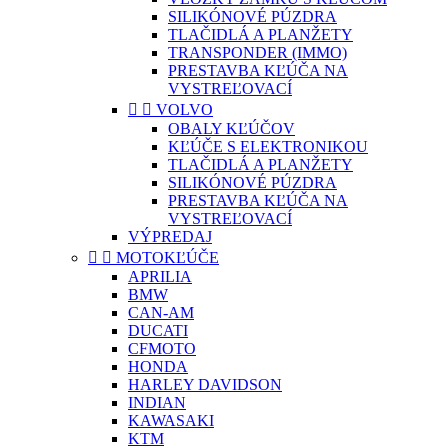
SILIKÓNOVÉ PÚZDRA
TLAČIDLÁ A PLANŽETY
TRANSPONDER (IMMO)
PRESTAVBA KĽÚČA NA
VYSTREĽOVACÍ


VOLVO
OBALY KĽÚČOV
KĽÚČE S ELEKTRONIKOU
TLAČIDLÁ A PLANŽETY
SILIKÓNOVÉ PÚZDRA
PRESTAVBA KĽÚČA NA
VYSTREĽOVACÍ
VÝPREDAJ


MOTOKĽÚČE
APRILIA
BMW
CAN-AM
DUCATI
CFMOTO
HONDA
HARLEY DAVIDSON
INDIAN
KAWASAKI
KTM