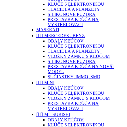
KĽÚČE S ELEKTRONIKOU
TLAČIDLÁ A PLANŽETY
SILIKÓNOVÉ PÚZDRA
PRESTAVBA KĽÚČA NA
VYSTREĽOVACÍ
MASERATI


MERCEDES - BENZ
OBALY KĽÚČOV
KĽÚČE S ELEKTRONIKOU
TLAČIDLÁ A PLANŽETY
VLOŽKY ZÁMKU S KĽÚČOM
SILIKÓNOVÉ PÚZDRA
PRESTAVBA KĽÚČA NA NOVŠÍ
MODEL
SÚČIASTKY, IMMO, SMD


MINI
OBALY KĽÚČOV
KĽÚČE S ELEKTRONIKOU
VLOŽKY ZÁMKU S KĽÚČOM
PRESTAVBA KĽÚČA NA
VYSTREĽOVACÍ


MITSUBISHI
OBALY KĽÚČOV
KĽÚČE S ELEKTRONIKOU