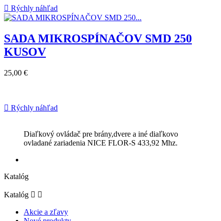

Rýchly náhľad
SADA MIKROSPÍNAČOV SMD 250
KUSOV
25,00 €

Rýchly náhľad
Diaľkový ovládač pre brány,dvere a iné diaľkovo
ovladané zariadenia NICE FLOR-S 433,92 Mhz.
Katalóg
Katalóg


Akcie a zľavy
Nové produkty