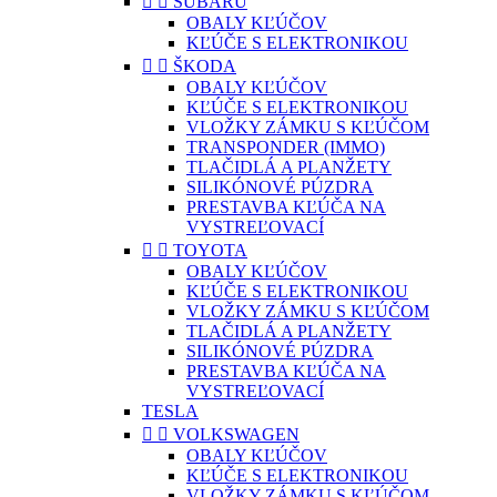


SUBARU
OBALY KĽÚČOV
KĽÚČE S ELEKTRONIKOU


ŠKODA
OBALY KĽÚČOV
KĽÚČE S ELEKTRONIKOU
VLOŽKY ZÁMKU S KĽÚČOM
TRANSPONDER (IMMO)
TLAČIDLÁ A PLANŽETY
SILIKÓNOVÉ PÚZDRA
PRESTAVBA KĽÚČA NA
VYSTREĽOVACÍ


TOYOTA
OBALY KĽÚČOV
KĽÚČE S ELEKTRONIKOU
VLOŽKY ZÁMKU S KĽÚČOM
TLAČIDLÁ A PLANŽETY
SILIKÓNOVÉ PÚZDRA
PRESTAVBA KĽÚČA NA
VYSTREĽOVACÍ
TESLA


VOLKSWAGEN
OBALY KĽÚČOV
KĽÚČE S ELEKTRONIKOU
VLOŽKY ZÁMKU S KĽÚČOM