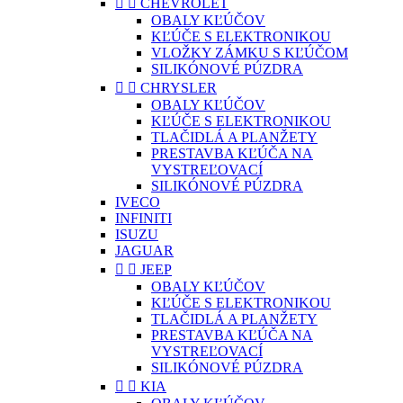


CHEVROLET
OBALY KĽÚČOV
KĽÚČE S ELEKTRONIKOU
VLOŽKY ZÁMKU S KĽÚČOM
SILIKÓNOVÉ PÚZDRA


CHRYSLER
OBALY KĽÚČOV
KĽÚČE S ELEKTRONIKOU
TLAČIDLÁ A PLANŽETY
PRESTAVBA KĽÚČA NA
VYSTREĽOVACÍ
SILIKÓNOVÉ PÚZDRA
IVECO
INFINITI
ISUZU
JAGUAR


JEEP
OBALY KĽÚČOV
KĽÚČE S ELEKTRONIKOU
TLAČIDLÁ A PLANŽETY
PRESTAVBA KĽÚČA NA
VYSTREĽOVACÍ
SILIKÓNOVÉ PÚZDRA


KIA