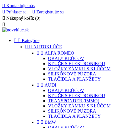

Kontaktujte nás

Prihláste sa

Zaregistrujte sa

Nákupný košík
(0)



Kategórie


AUTOKĽÚČE


ALFA ROMEO
OBALY KĽÚČOV
KĽÚČE S ELEKTRONIKOU
VLOŽKY ZÁMKU S KĽÚČOM
SILIKÓNOVÉ PÚZDRA
TLAČIDLÁ A PLANŽETY


AUDI
OBALY KĽÚČOV
KĽÚČE S ELEKTRONIKOU
TRANSPONDER (IMMO)
VLOŽKY ZÁMKU S KĽÚČOM
SILIKÓNOVÉ PÚZDRA
TLAČIDLÁ A PLANŽETY


BMW
OBALY KĽÚČOV