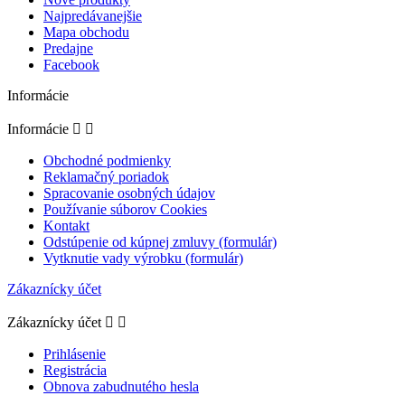
Najpredávanejšie
Mapa obchodu
Predajne
Facebook
Informácie
Informácie


Obchodné podmienky
Reklamačný poriadok
Spracovanie osobných údajov
Používanie súborov Cookies
Kontakt
Odstúpenie od kúpnej zmluvy (formulár)
Vytknutie vady výrobku (formulár)
Zákaznícky účet
Zákaznícky účet


Prihlásenie
Registrácia
Obnova zabudnutého hesla