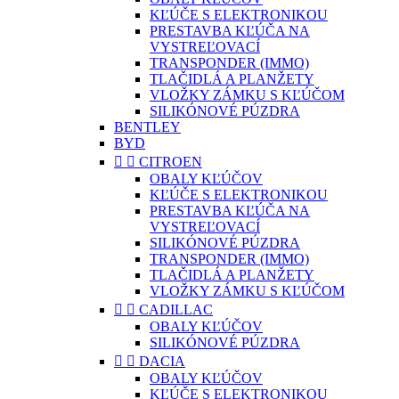
KĽÚČE S ELEKTRONIKOU
PRESTAVBA KĽÚČA NA
VYSTREĽOVACÍ
TRANSPONDER (IMMO)
TLAČIDLÁ A PLANŽETY
VLOŽKY ZÁMKU S KĽÚČOM
SILIKÓNOVÉ PÚZDRA
BENTLEY
BYD


CITROEN
OBALY KĽÚČOV
KĽÚČE S ELEKTRONIKOU
PRESTAVBA KĽÚČA NA
VYSTREĽOVACÍ
SILIKÓNOVÉ PÚZDRA
TRANSPONDER (IMMO)
TLAČIDLÁ A PLANŽETY
VLOŽKY ZÁMKU S KĽÚČOM


CADILLAC
OBALY KĽÚČOV
SILIKÓNOVÉ PÚZDRA


DACIA
OBALY KĽÚČOV
KĽÚČE S ELEKTRONIKOU