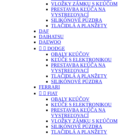
VLOŽKY ZÁMKU S KĽÚČOM
PRESTAVBA KĽÚČA NA
VYSTREĽOVACÍ
SILIKÓNOVÉ PÚZDRA
TLAČIDLÁ A PLANŽETY
DAF
DAIHATSU
DAEWOO


DODGE
OBALY KĽÚČOV
KĽÚČE S ELEKTRONIKOU
PRESTAVBA KĽÚČA NA
VYSTREĽOVACÍ
TLAČIDLÁ A PLANŽETY
SILIKÓNOVÉ PÚZDRA
FERRARI


FIAT
OBALY KĽÚČOV
KĽÚČE S ELEKTRONIKOU
PRESTAVBA KĽÚČA NA
VYSTREĽOVACÍ
VLOŽKY ZÁMKU S KĽÚČOM
SILIKÓNOVÉ PÚZDRA
TLAČIDLÁ A PLANŽETY