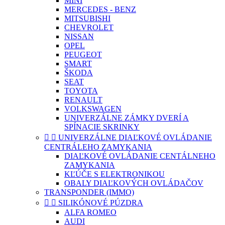
MINI
MERCEDES - BENZ
MITSUBISHI
CHEVROLET
NISSAN
OPEL
PEUGEOT
SMART
ŠKODA
SEAT
TOYOTA
RENAULT
VOLKSWAGEN
UNIVERZÁLNE ZÁMKY DVERÍ A
SPÍNACIE SKRINKY


UNIVERZÁLNE DIAĽKOVÉ OVLÁDANIE
CENTRÁLEHO ZAMYKANIA
DIAĽKOVÉ OVLÁDANIE CENTÁLNEHO
ZAMYKANIA
KĽÚČE S ELEKTRONIKOU
OBALY DIAĽKOVÝCH OVLÁDAČOV
TRANSPONDER (IMMO)


SILIKÓNOVÉ PÚZDRA
ALFA ROMEO
AUDI