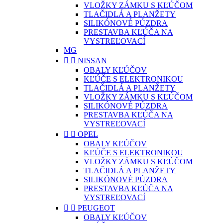
VLOŽKY ZÁMKU S KĽÚČOM
TLAČIDLÁ A PLANŽETY
SILIKÓNOVÉ PÚZDRA
PRESTAVBA KĽÚČA NA
VYSTREĽOVACÍ
MG


NISSAN
OBALY KĽÚČOV
KĽÚČE S ELEKTRONIKOU
TLAČIDLÁ A PLANŽETY
VLOŽKY ZÁMKU S KĽÚČOM
SILIKÓNOVÉ PÚZDRA
PRESTAVBA KĽÚČA NA
VYSTREĽOVACÍ


OPEL
OBALY KĽÚČOV
KĽÚČE S ELEKTRONIKOU
VLOŽKY ZÁMKU S KĽÚČOM
TLAČIDLÁ A PLANŽETY
SILIKÓNOVÉ PÚZDRA
PRESTAVBA KĽÚČA NA
VYSTREĽOVACÍ


PEUGEOT
OBALY KĽÚČOV