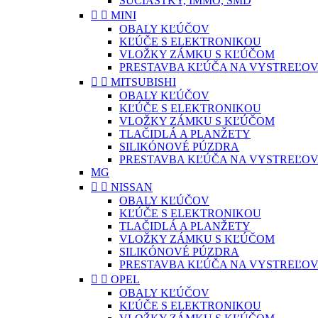
SÚČIASTKY, IMMO, SMD


MINI
OBALY KĽÚČOV
KĽÚČE S ELEKTRONIKOU
VLOŽKY ZÁMKU S KĽÚČOM
PRESTAVBA KĽÚČA NA VYSTREĽOV


MITSUBISHI
OBALY KĽÚČOV
KĽÚČE S ELEKTRONIKOU
VLOŽKY ZÁMKU S KĽÚČOM
TLAČIDLÁ A PLANŽETY
SILIKÓNOVÉ PÚZDRA
PRESTAVBA KĽÚČA NA VYSTREĽOV
MG


NISSAN
OBALY KĽÚČOV
KĽÚČE S ELEKTRONIKOU
TLAČIDLÁ A PLANŽETY
VLOŽKY ZÁMKU S KĽÚČOM
SILIKÓNOVÉ PÚZDRA
PRESTAVBA KĽÚČA NA VYSTREĽOV


OPEL
OBALY KĽÚČOV
KĽÚČE S ELEKTRONIKOU