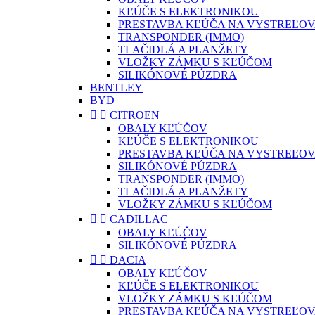
KĽÚČE S ELEKTRONIKOU
PRESTAVBA KĽÚČA NA VYSTREĽOV
TRANSPONDER (IMMO)
TLAČIDLÁ A PLANŽETY
VLOŽKY ZÁMKU S KĽÚČOM
SILIKÓNOVÉ PÚZDRA
BENTLEY
BYD


CITROEN
OBALY KĽÚČOV
KĽÚČE S ELEKTRONIKOU
PRESTAVBA KĽÚČA NA VYSTREĽOV
SILIKÓNOVÉ PÚZDRA
TRANSPONDER (IMMO)
TLAČIDLÁ A PLANŽETY
VLOŽKY ZÁMKU S KĽÚČOM


CADILLAC
OBALY KĽÚČOV
SILIKÓNOVÉ PÚZDRA


DACIA
OBALY KĽÚČOV
KĽÚČE S ELEKTRONIKOU
VLOŽKY ZÁMKU S KĽÚČOM
PRESTAVBA KĽÚČA NA VYSTREĽOV