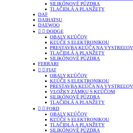
SILIKÓNOVÉ PÚZDRA
TLAČIDLÁ A PLANŽETY
DAF
DAIHATSU
DAEWOO


DODGE
OBALY KĽÚČOV
KĽÚČE S ELEKTRONIKOU
PRESTAVBA KĽÚČA NA VYSTREĽOV
TLAČIDLÁ A PLANŽETY
SILIKÓNOVÉ PÚZDRA
FERRARI


FIAT
OBALY KĽÚČOV
KĽÚČE S ELEKTRONIKOU
PRESTAVBA KĽÚČA NA VYSTREĽOV
VLOŽKY ZÁMKU S KĽÚČOM
SILIKÓNOVÉ PÚZDRA
TLAČIDLÁ A PLANŽETY


FORD
OBALY KĽÚČOV
KĽÚČE S ELEKTRONIKOU
TLAČIDLÁ A PLANŽETY
SILIKÓNOVÉ PÚZDRA