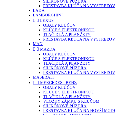
SILIKÓNOVÉ PÚZDRA
PRESTAVBA KĽÚČA NA VYSTREĽOV
LADA
LAMBORGHINI


LEXUS
OBALY KĽÚČOV
KĽÚČE S ELEKTRONIKOU
TLAČIDLÁ A PLANŽETY
PRESTAVBA KĽÚČA NA VYSTREĽOV
MAN


MAZDA
OBALY KĽÚČOV
KĽÚČE S ELEKTRONIKOU
TLAČIDLÁ A PLANŽETY
SILIKÓNOVÉ PÚZDRA
PRESTAVBA KĽÚČA NA VYSTREĽOV
MASERATI


MERCEDES - BENZ
OBALY KĽÚČOV
KĽÚČE S ELEKTRONIKOU
TLAČIDLÁ A PLANŽETY
VLOŽKY ZÁMKU S KĽÚČOM
SILIKÓNOVÉ PÚZDRA
PRESTAVBA KĽÚČA NA NOVŠÍ MOD