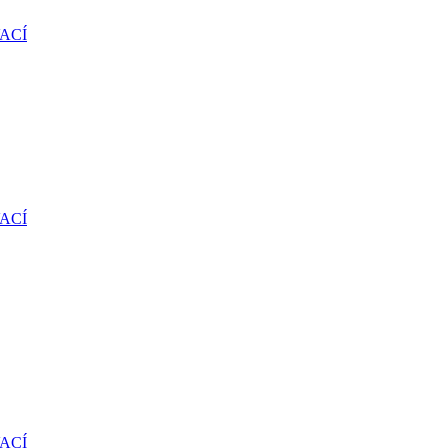
ACÍ
ACÍ
ACÍ