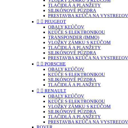
VLOŽKY ZÁMKU S KĽÚČOM
TLAČIDLÁ A PLANŽETY
SILIKÓNOVÉ PÚZDRA
PRESTAVBA KĽÚČA NA VYSTREĽOV


PEUGEOT
OBALY KĽÚČOV
KĽÚČE S ELEKTRONIKOU
TRANSPONDER (IMMO)
VLOŽKY ZÁMKU S KĽÚČOM
TLAČIDLÁ A PLANŽETY
SILIKÓNOVÉ PÚZDRA
PRESTAVBA KĽÚČA NA VYSTREĽOV


PORSCHE
OBALY KĽÚČOV
KĽÚČE S ELEKTRONIKOU
SILIKÓNOVÉ PÚZDRA
TLAČIDLÁ A PLANŽETY


RENAULT
OBALY KĽÚČOV
KĽÚČE S ELEKTRONIKOU
VLOŽKY ZÁMKU S KĽÚČOM
SILIKÓNOVÉ PÚZDRA
TLAČIDLÁ A PLANŽETY
PRESTAVBA KĽÚČA NA VYSTREĽOV
ROVER