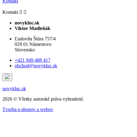
Kontakt
Kontakt


novykluc.sk
Viktor Madleňák
Ľudovíta Štúra 757/4
029 01 Námestovo
Slovensko
+421 949 488 417
obchod@novykluc.sk
novykluc.sk
2026 © Všetky autorské práva vyhradené.
Tvorba e-shopov a webov