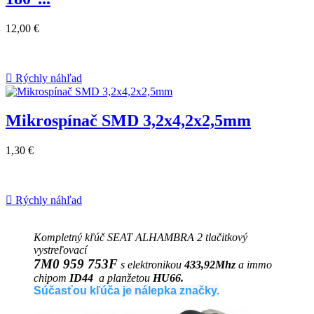
12,00 €

Rýchly náhľad
Mikrospínač SMD 3,2x4,2x2,5mm
1,30 €

Rýchly náhľad
Kompletný kľúč SEAT ALHAMBRA 2 tlačitkový
vystreľovací
7M0 959 753F
s elektronikou
433,92Mhz
a immo
chipom
ID44
a planžetou
HU66.
Súčasťou kľúča je nálepka značky.