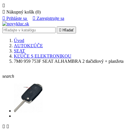


Nákupný košík
(0)

Prihláste sa

Zaregistrujte sa

Hľadať
Úvod
AUTOKĽÚČE
SEAT
KĽÚČE S ELEKTRONIKOU
7M0 959 753F SEAT ALHAMBRA 2 tlačidlový + planžeta
search

