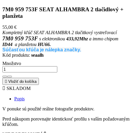
7M0 959 753F SEAT ALHAMBRA 2 tlačidlový +
planžeta
55,00 €
Kompletný kľúč SEAT ALHAMBRA 2 tlačitkový vystreľovací
7M0 959 753F
s elektronikou
433,92Mhz
a immo chipom
ID44
a planžetou
HU66.
Súčasťou kľúča je nálepka značky.
Kód produktu:
seaalh
Množstvo

Vložiť do košíka

SKLADOM
Popis
V ponuke sú použité reálne fotografie produktov.
Pred nákupom porovnajte identickosť profilu s vaším požadovaným
kľúčom.