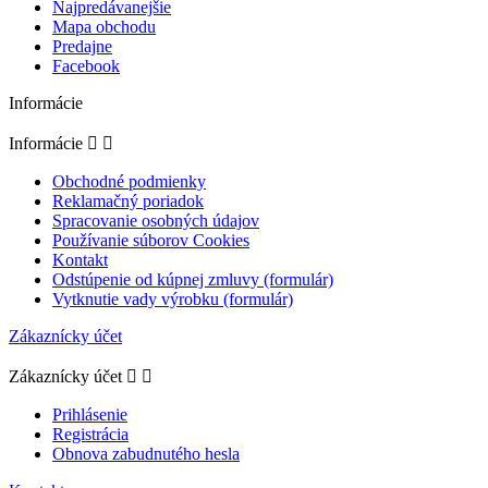
Najpredávanejšie
Mapa obchodu
Predajne
Facebook
Informácie
Informácie


Obchodné podmienky
Reklamačný poriadok
Spracovanie osobných údajov
Používanie súborov Cookies
Kontakt
Odstúpenie od kúpnej zmluvy (formulár)
Vytknutie vady výrobku (formulár)
Zákaznícky účet
Zákaznícky účet


Prihlásenie
Registrácia
Obnova zabudnutého hesla