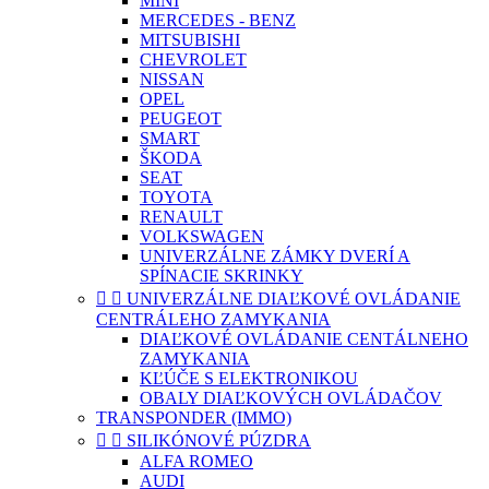
MINI
MERCEDES - BENZ
MITSUBISHI
CHEVROLET
NISSAN
OPEL
PEUGEOT
SMART
ŠKODA
SEAT
TOYOTA
RENAULT
VOLKSWAGEN
UNIVERZÁLNE ZÁMKY DVERÍ A
SPÍNACIE SKRINKY


UNIVERZÁLNE DIAĽKOVÉ OVLÁDANIE
CENTRÁLEHO ZAMYKANIA
DIAĽKOVÉ OVLÁDANIE CENTÁLNEHO
ZAMYKANIA
KĽÚČE S ELEKTRONIKOU
OBALY DIAĽKOVÝCH OVLÁDAČOV
TRANSPONDER (IMMO)


SILIKÓNOVÉ PÚZDRA
ALFA ROMEO
AUDI