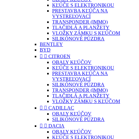
KĽÚČE S ELEKTRONIKOU
PRESTAVBA KĽÚČA NA
VYSTREĽOVACÍ
TRANSPONDER (IMMO)
TLAČIDLÁ A PLANŽETY
VLOŽKY ZÁMKU S KĽÚČOM
SILIKÓNOVÉ PÚZDRA
BENTLEY
BYD


CITROEN
OBALY KĽÚČOV
KĽÚČE S ELEKTRONIKOU
PRESTAVBA KĽÚČA NA
VYSTREĽOVACÍ
SILIKÓNOVÉ PÚZDRA
TRANSPONDER (IMMO)
TLAČIDLÁ A PLANŽETY
VLOŽKY ZÁMKU S KĽÚČOM


CADILLAC
OBALY KĽÚČOV
SILIKÓNOVÉ PÚZDRA


DACIA
OBALY KĽÚČOV
KĽÚČE S ELEKTRONIKOU