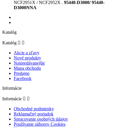
NCF2951X / NCF2952X
.
95440-D3000/ 95440-
D3000NNA
Katalóg
Katalóg


Akcie a zľavy
Nové produkty
Najpredávanejšie
Mapa obchodu
Predajne
Facebook
Informácie
Informácie


Obchodné podmienky
Reklamačný poriadok
Spracovanie osobných údajov
Používanie súborov Cookies