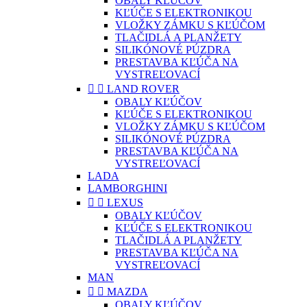
OBALY KĽÚČOV
KĽÚČE S ELEKTRONIKOU
VLOŽKY ZÁMKU S KĽÚČOM
TLAČIDLÁ A PLANŽETY
SILIKÓNOVÉ PÚZDRA
PRESTAVBA KĽÚČA NA
VYSTREĽOVACÍ


LAND ROVER
OBALY KĽÚČOV
KĽÚČE S ELEKTRONIKOU
VLOŽKY ZÁMKU S KĽÚČOM
SILIKÓNOVÉ PÚZDRA
PRESTAVBA KĽÚČA NA
VYSTREĽOVACÍ
LADA
LAMBORGHINI


LEXUS
OBALY KĽÚČOV
KĽÚČE S ELEKTRONIKOU
TLAČIDLÁ A PLANŽETY
PRESTAVBA KĽÚČA NA
VYSTREĽOVACÍ
MAN


MAZDA
OBALY KĽÚČOV