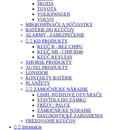
ŠKODA
TOYOTA
VOLKSWAGEN
VOLVO
MIKROSPÍNAČE A SÚČIASTKY
BATÉRIE DO KĽÚČOV
ALARMY - ZABEZPEČENIE


KD PRODUKTY
KĽÚČ B - BEZ CHIPU
KĽÚČ NB - CHIP ID46
KĽÚČ KEYLESS
XHORSE PRODUKTY
AUTEL PRODUKTY
LONSDOR
KONTAKTY BATÉRIE
PLANŽETY


ZÁMOČNÍCKE NÁRADIE
LISHI -NÚDZOVÉ OTVÁRAČE
STAVÍTKA DO ZÁMKU
FRÉZY / PALCE
ZÁMOČNÍCKE NÁRADIE
DIAGNOSTICKÉ ZARIADENIA
FRÉZOVANIE KĽÚČOV


Informácie