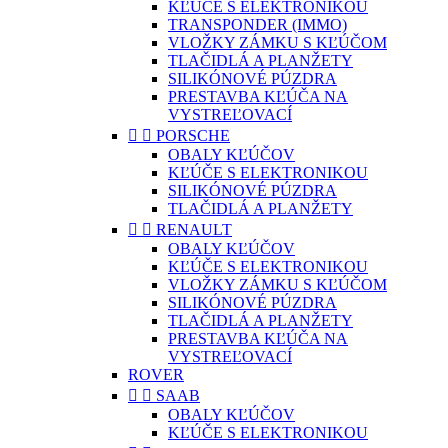
KĽÚČE S ELEKTRONIKOU
TRANSPONDER (IMMO)
VLOŽKY ZÁMKU S KĽÚČOM
TLAČIDLÁ A PLANŽETY
SILIKÓNOVÉ PÚZDRA
PRESTAVBA KĽÚČA NA
VYSTREĽOVACÍ


PORSCHE
OBALY KĽÚČOV
KĽÚČE S ELEKTRONIKOU
SILIKÓNOVÉ PÚZDRA
TLAČIDLÁ A PLANŽETY


RENAULT
OBALY KĽÚČOV
KĽÚČE S ELEKTRONIKOU
VLOŽKY ZÁMKU S KĽÚČOM
SILIKÓNOVÉ PÚZDRA
TLAČIDLÁ A PLANŽETY
PRESTAVBA KĽÚČA NA
VYSTREĽOVACÍ
ROVER


SAAB
OBALY KĽÚČOV
KĽÚČE S ELEKTRONIKOU