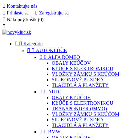

Kontaktujte nás

Prihláste sa

Zaregistrujte sa

Nákupný košík
(0)



Kategórie


AUTOKĽÚČE


ALFA ROMEO
OBALY KĽÚČOV
KĽÚČE S ELEKTRONIKOU
VLOŽKY ZÁMKU S KĽÚČOM
SILIKÓNOVÉ PÚZDRA
TLAČIDLÁ A PLANŽETY


AUDI
OBALY KĽÚČOV
KĽÚČE S ELEKTRONIKOU
TRANSPONDER (IMMO)
VLOŽKY ZÁMKU S KĽÚČOM
SILIKÓNOVÉ PÚZDRA
TLAČIDLÁ A PLANŽETY


BMW
OBALY KĽÚČOV