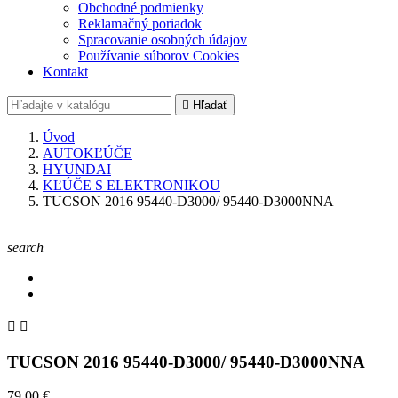
Obchodné podmienky
Reklamačný poriadok
Spracovanie osobných údajov
Používanie súborov Cookies
Kontakt

Hľadať
Úvod
AUTOKĽÚČE
HYUNDAI
KĽÚČE S ELEKTRONIKOU
TUCSON 2016 95440-D3000/ 95440-D3000NNA
search


TUCSON 2016 95440-D3000/ 95440-D3000NNA
79,00 €