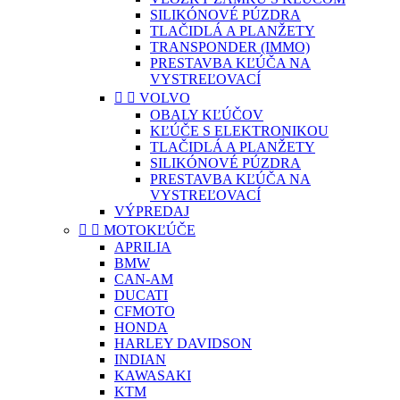
SILIKÓNOVÉ PÚZDRA
TLAČIDLÁ A PLANŽETY
TRANSPONDER (IMMO)
PRESTAVBA KĽÚČA NA
VYSTREĽOVACÍ


VOLVO
OBALY KĽÚČOV
KĽÚČE S ELEKTRONIKOU
TLAČIDLÁ A PLANŽETY
SILIKÓNOVÉ PÚZDRA
PRESTAVBA KĽÚČA NA
VYSTREĽOVACÍ
VÝPREDAJ


MOTOKĽÚČE
APRILIA
BMW
CAN-AM
DUCATI
CFMOTO
HONDA
HARLEY DAVIDSON
INDIAN
KAWASAKI
KTM