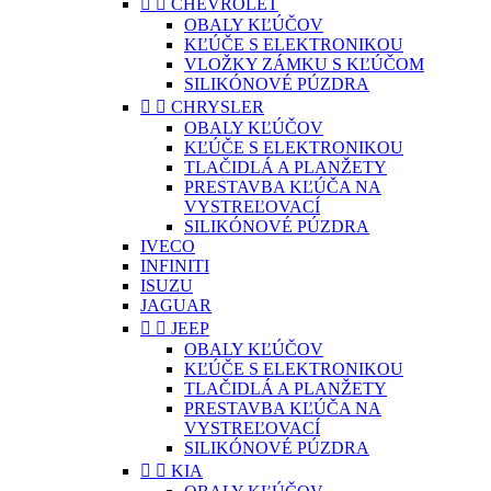


CHEVROLET
OBALY KĽÚČOV
KĽÚČE S ELEKTRONIKOU
VLOŽKY ZÁMKU S KĽÚČOM
SILIKÓNOVÉ PÚZDRA


CHRYSLER
OBALY KĽÚČOV
KĽÚČE S ELEKTRONIKOU
TLAČIDLÁ A PLANŽETY
PRESTAVBA KĽÚČA NA
VYSTREĽOVACÍ
SILIKÓNOVÉ PÚZDRA
IVECO
INFINITI
ISUZU
JAGUAR


JEEP
OBALY KĽÚČOV
KĽÚČE S ELEKTRONIKOU
TLAČIDLÁ A PLANŽETY
PRESTAVBA KĽÚČA NA
VYSTREĽOVACÍ
SILIKÓNOVÉ PÚZDRA


KIA