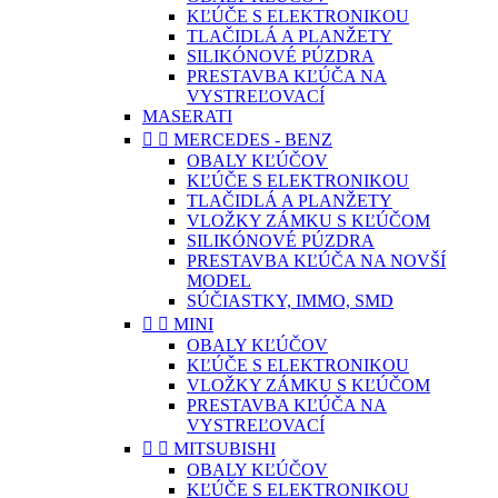
KĽÚČE S ELEKTRONIKOU
TLAČIDLÁ A PLANŽETY
SILIKÓNOVÉ PÚZDRA
PRESTAVBA KĽÚČA NA
VYSTREĽOVACÍ
MASERATI


MERCEDES - BENZ
OBALY KĽÚČOV
KĽÚČE S ELEKTRONIKOU
TLAČIDLÁ A PLANŽETY
VLOŽKY ZÁMKU S KĽÚČOM
SILIKÓNOVÉ PÚZDRA
PRESTAVBA KĽÚČA NA NOVŠÍ
MODEL
SÚČIASTKY, IMMO, SMD


MINI
OBALY KĽÚČOV
KĽÚČE S ELEKTRONIKOU
VLOŽKY ZÁMKU S KĽÚČOM
PRESTAVBA KĽÚČA NA
VYSTREĽOVACÍ


MITSUBISHI
OBALY KĽÚČOV
KĽÚČE S ELEKTRONIKOU