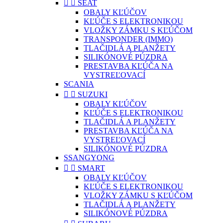


SEAT
OBALY KĽÚČOV
KĽÚČE S ELEKTRONIKOU
VLOŽKY ZÁMKU S KĽÚČOM
TRANSPONDER (IMMO)
TLAČIDLÁ A PLANŽETY
SILIKÓNOVÉ PÚZDRA
PRESTAVBA KĽÚČA NA
VYSTREĽOVACÍ
SCANIA


SUZUKI
OBALY KĽÚČOV
KĽÚČE S ELEKTRONIKOU
TLAČIDLÁ A PLANŽETY
PRESTAVBA KĽÚČA NA
VYSTREĽOVACÍ
SILIKÓNOVÉ PÚZDRA
SSANGYONG


SMART
OBALY KĽÚČOV
KĽÚČE S ELEKTRONIKOU
VLOŽKY ZÁMKU S KĽÚČOM
TLAČIDLÁ A PLANŽETY
SILIKÓNOVÉ PÚZDRA