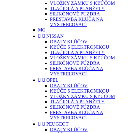
VLOŽKY ZÁMKU S KĽÚČOM
TLAČIDLÁ A PLANŽETY
SILIKÓNOVÉ PÚZDRA
PRESTAVBA KĽÚČA NA
VYSTREĽOVACÍ
MG


NISSAN
OBALY KĽÚČOV
KĽÚČE S ELEKTRONIKOU
TLAČIDLÁ A PLANŽETY
VLOŽKY ZÁMKU S KĽÚČOM
SILIKÓNOVÉ PÚZDRA
PRESTAVBA KĽÚČA NA
VYSTREĽOVACÍ


OPEL
OBALY KĽÚČOV
KĽÚČE S ELEKTRONIKOU
VLOŽKY ZÁMKU S KĽÚČOM
TLAČIDLÁ A PLANŽETY
SILIKÓNOVÉ PÚZDRA
PRESTAVBA KĽÚČA NA
VYSTREĽOVACÍ


PEUGEOT
OBALY KĽÚČOV