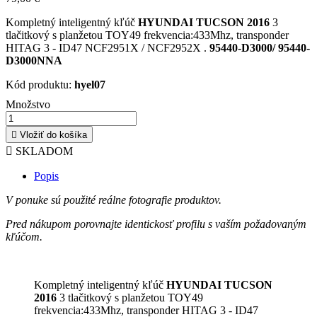
Kompletný inteligentný kľúč
HYUNDAI TUCSON 2016
3
tlačitkový
s planžetou
TOY49 frekvencia:433Mhz, transponder
HITAG 3 - ID47 NCF2951X / NCF2952X
.
95440-D3000/ 95440-
D3000NNA
Kód produktu:
hyel07
Množstvo

Vložiť do košíka

SKLADOM
Popis
V ponuke sú použité reálne fotografie produktov.
Pred nákupom porovnajte identickosť profilu s vaším požadovaným
kľúčom.
Kompletný inteligentný kľúč
HYUNDAI TUCSON
2016
3 tlačitkový
s planžetou
TOY49
frekvencia:433Mhz, transponder
HITAG 3 - ID47