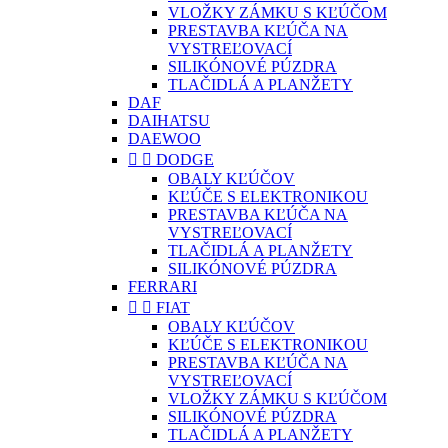
VLOŽKY ZÁMKU S KĽÚČOM
PRESTAVBA KĽÚČA NA
VYSTREĽOVACÍ
SILIKÓNOVÉ PÚZDRA
TLAČIDLÁ A PLANŽETY
DAF
DAIHATSU
DAEWOO


DODGE
OBALY KĽÚČOV
KĽÚČE S ELEKTRONIKOU
PRESTAVBA KĽÚČA NA
VYSTREĽOVACÍ
TLAČIDLÁ A PLANŽETY
SILIKÓNOVÉ PÚZDRA
FERRARI


FIAT
OBALY KĽÚČOV
KĽÚČE S ELEKTRONIKOU
PRESTAVBA KĽÚČA NA
VYSTREĽOVACÍ
VLOŽKY ZÁMKU S KĽÚČOM
SILIKÓNOVÉ PÚZDRA
TLAČIDLÁ A PLANŽETY