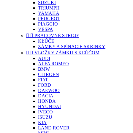
SUZUKI
TRIUMPH
YAMAHA
PEUGEOT
PIAGGIO
VESPA


PRACOVNÉ STROJE
KĽÚČE
ZÁMKY A SPÍNACIE SKRINKY


VLOŽKY ZÁMKU S KĽÚČOM
AUDI
ALFA ROMEO
BMW
CITROEN
FIAT
FORD
DAEWOO
DACIA
HONDA
HYUNDAI
IVECO
ISUZU
KIA
LAND ROVER