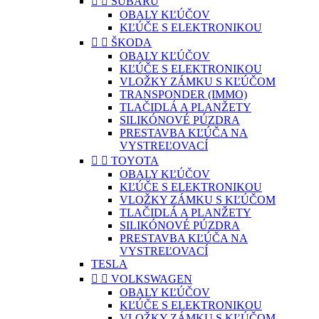


SUBARU
OBALY KĽÚČOV
KĽÚČE S ELEKTRONIKOU


ŠKODA
OBALY KĽÚČOV
KĽÚČE S ELEKTRONIKOU
VLOŽKY ZÁMKU S KĽÚČOM
TRANSPONDER (IMMO)
TLAČIDLÁ A PLANŽETY
SILIKÓNOVÉ PÚZDRA
PRESTAVBA KĽÚČA NA
VYSTREĽOVACÍ


TOYOTA
OBALY KĽÚČOV
KĽÚČE S ELEKTRONIKOU
VLOŽKY ZÁMKU S KĽÚČOM
TLAČIDLÁ A PLANŽETY
SILIKÓNOVÉ PÚZDRA
PRESTAVBA KĽÚČA NA
VYSTREĽOVACÍ
TESLA


VOLKSWAGEN
OBALY KĽÚČOV
KĽÚČE S ELEKTRONIKOU
VLOŽKY ZÁMKU S KĽÚČOM