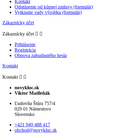
Kontakt
Odstúpenie od kúpnej zmluvy (formulár)
Vytknutie vady výrobku (formulár)
Zákaznícky účet
Zákaznícky účet


Prihlásenie
Registrácia
Obnova zabudnutého hesla
Kontakt
Kontakt


novykluc.sk
Viktor Madleňák
Ľudovíta Štúra 757/4
029 01 Námestovo
Slovensko
+421 949 488 417
obchod@novykluc.sk