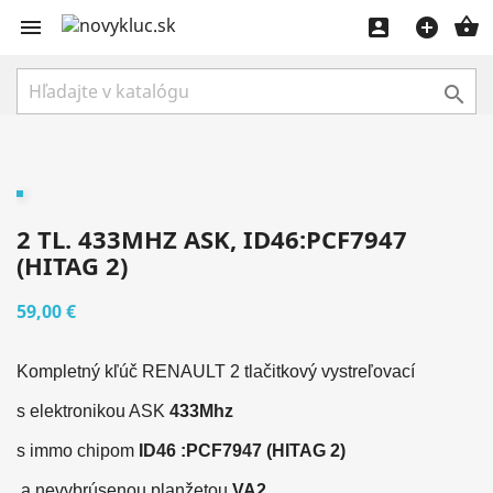





2 TL. 433MHZ ASK, ID46:PCF7947
(HITAG 2)
59,00 €
Kompletný kľúč RENAULT 2 tlačitkový vystreľovací
s elektronikou ASK
433Mhz
s immo chipom
ID46 :PCF7947 (HITAG 2)
a
nevybrúsenou
planžetou
VA2.