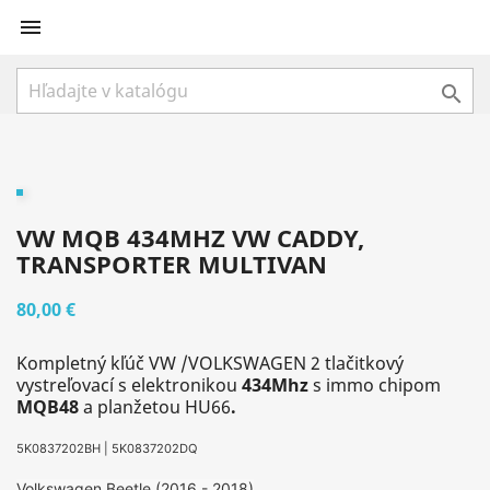


VW MQB 434MHZ VW CADDY,
TRANSPORTER MULTIVAN
80,00 €
Kompletný kľúč VW /VOLKSWAGEN 2 tlačitkový
vystreľovací
s elektronikou
434Mhz
s immo chipom
MQB
48
a planžetou HU66
.
5K0837202BH | 5K0837202DQ
Volkswagen Beetle (2016 - 2018)