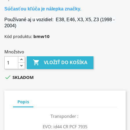
Súčasťou kľúča je nálepka značky.
Používané aj u vozidiel:
E38, E46, X3, X5, Z3 (1998 -
2004)
bmw10
Kód produktu:
Množstvo

VLOŽIŤ DO KOŠÍKA

SKLADOM
Popis
Transponder :
EVO: id44 CR PCF 7935