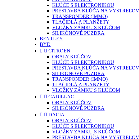
KĽÚČE S ELEKTRONIKOU
PRESTAVBA KĽÚČA NA VYSTREĽOV
TRANSPONDER (IMMO)
TLAČIDLÁ A PLANŽETY
VLOŽKY ZÁMKU S KĽÚČOM
SILIKÓNOVÉ PÚZDRA
BENTLEY
BYD


CITROEN
OBALY KĽÚČOV
KĽÚČE S ELEKTRONIKOU
PRESTAVBA KĽÚČA NA VYSTREĽOV
SILIKÓNOVÉ PÚZDRA
TRANSPONDER (IMMO)
TLAČIDLÁ A PLANŽETY
VLOŽKY ZÁMKU S KĽÚČOM


CADILLAC
OBALY KĽÚČOV
SILIKÓNOVÉ PÚZDRA


DACIA
OBALY KĽÚČOV
KĽÚČE S ELEKTRONIKOU
VLOŽKY ZÁMKU S KĽÚČOM
PRESTAVBA KĽÚČA NA VYSTREĽOV