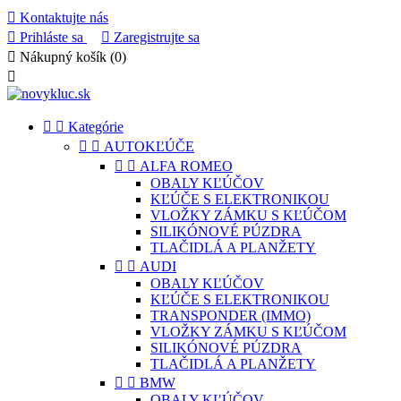

Kontaktujte nás

Prihláste sa

Zaregistrujte sa

Nákupný košík
(0)



Kategórie


AUTOKĽÚČE


ALFA ROMEO
OBALY KĽÚČOV
KĽÚČE S ELEKTRONIKOU
VLOŽKY ZÁMKU S KĽÚČOM
SILIKÓNOVÉ PÚZDRA
TLAČIDLÁ A PLANŽETY


AUDI
OBALY KĽÚČOV
KĽÚČE S ELEKTRONIKOU
TRANSPONDER (IMMO)
VLOŽKY ZÁMKU S KĽÚČOM
SILIKÓNOVÉ PÚZDRA
TLAČIDLÁ A PLANŽETY


BMW
OBALY KĽÚČOV