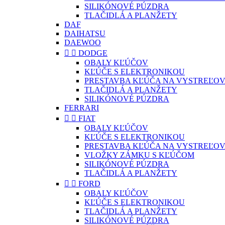
SILIKÓNOVÉ PÚZDRA
TLAČIDLÁ A PLANŽETY
DAF
DAIHATSU
DAEWOO


DODGE
OBALY KĽÚČOV
KĽÚČE S ELEKTRONIKOU
PRESTAVBA KĽÚČA NA VYSTREĽOV
TLAČIDLÁ A PLANŽETY
SILIKÓNOVÉ PÚZDRA
FERRARI


FIAT
OBALY KĽÚČOV
KĽÚČE S ELEKTRONIKOU
PRESTAVBA KĽÚČA NA VYSTREĽOV
VLOŽKY ZÁMKU S KĽÚČOM
SILIKÓNOVÉ PÚZDRA
TLAČIDLÁ A PLANŽETY


FORD
OBALY KĽÚČOV
KĽÚČE S ELEKTRONIKOU
TLAČIDLÁ A PLANŽETY
SILIKÓNOVÉ PÚZDRA