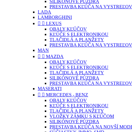
SILIKÓNOVÉ PÚZDRA
PRESTAVBA KĽÚČA NA VYSTREĽOV
LADA
LAMBORGHINI


LEXUS
OBALY KĽÚČOV
KĽÚČE S ELEKTRONIKOU
TLAČIDLÁ A PLANŽETY
PRESTAVBA KĽÚČA NA VYSTREĽOV
MAN


MAZDA
OBALY KĽÚČOV
KĽÚČE S ELEKTRONIKOU
TLAČIDLÁ A PLANŽETY
SILIKÓNOVÉ PÚZDRA
PRESTAVBA KĽÚČA NA VYSTREĽOV
MASERATI


MERCEDES - BENZ
OBALY KĽÚČOV
KĽÚČE S ELEKTRONIKOU
TLAČIDLÁ A PLANŽETY
VLOŽKY ZÁMKU S KĽÚČOM
SILIKÓNOVÉ PÚZDRA
PRESTAVBA KĽÚČA NA NOVŠÍ MOD