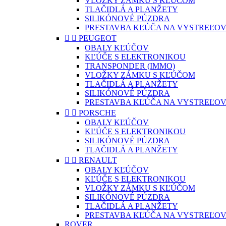
VLOŽKY ZÁMKU S KĽÚČOM
TLAČIDLÁ A PLANŽETY
SILIKÓNOVÉ PÚZDRA
PRESTAVBA KĽÚČA NA VYSTREĽOV


PEUGEOT
OBALY KĽÚČOV
KĽÚČE S ELEKTRONIKOU
TRANSPONDER (IMMO)
VLOŽKY ZÁMKU S KĽÚČOM
TLAČIDLÁ A PLANŽETY
SILIKÓNOVÉ PÚZDRA
PRESTAVBA KĽÚČA NA VYSTREĽOV


PORSCHE
OBALY KĽÚČOV
KĽÚČE S ELEKTRONIKOU
SILIKÓNOVÉ PÚZDRA
TLAČIDLÁ A PLANŽETY


RENAULT
OBALY KĽÚČOV
KĽÚČE S ELEKTRONIKOU
VLOŽKY ZÁMKU S KĽÚČOM
SILIKÓNOVÉ PÚZDRA
TLAČIDLÁ A PLANŽETY
PRESTAVBA KĽÚČA NA VYSTREĽOV
ROVER