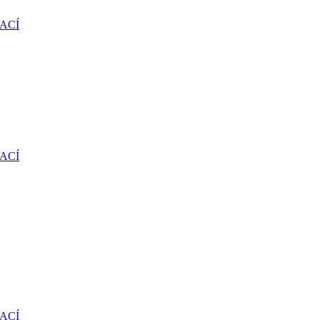
ACÍ
ACÍ
ACÍ