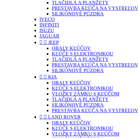
TLAČIDLÁ A PLANŽETY
PRESTAVBA KĽÚČA NA VYSTREĽOV
SILIKÓNOVÉ PÚZDRA
IVECO
INFINITI
ISUZU
JAGUAR


JEEP
OBALY KĽÚČOV
KĽÚČE S ELEKTRONIKOU
TLAČIDLÁ A PLANŽETY
PRESTAVBA KĽÚČA NA VYSTREĽOV
SILIKÓNOVÉ PÚZDRA


KIA
OBALY KĽÚČOV
KĽÚČE S ELEKTRONIKOU
VLOŽKY ZÁMKU S KĽÚČOM
TLAČIDLÁ A PLANŽETY
SILIKÓNOVÉ PÚZDRA
PRESTAVBA KĽÚČA NA VYSTREĽOV


LAND ROVER
OBALY KĽÚČOV
KĽÚČE S ELEKTRONIKOU
VLOŽKY ZÁMKU S KĽÚČOM