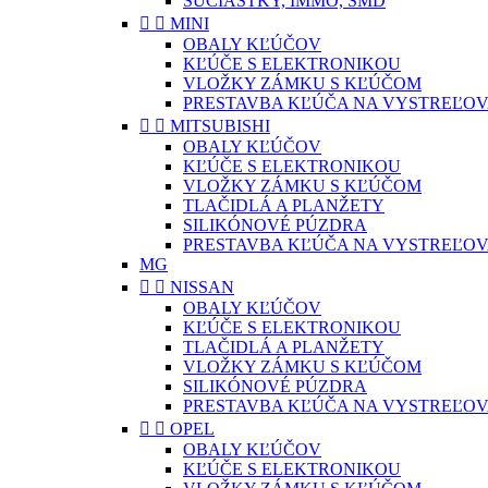
SÚČIASTKY, IMMO, SMD


MINI
OBALY KĽÚČOV
KĽÚČE S ELEKTRONIKOU
VLOŽKY ZÁMKU S KĽÚČOM
PRESTAVBA KĽÚČA NA VYSTREĽOV


MITSUBISHI
OBALY KĽÚČOV
KĽÚČE S ELEKTRONIKOU
VLOŽKY ZÁMKU S KĽÚČOM
TLAČIDLÁ A PLANŽETY
SILIKÓNOVÉ PÚZDRA
PRESTAVBA KĽÚČA NA VYSTREĽOV
MG


NISSAN
OBALY KĽÚČOV
KĽÚČE S ELEKTRONIKOU
TLAČIDLÁ A PLANŽETY
VLOŽKY ZÁMKU S KĽÚČOM
SILIKÓNOVÉ PÚZDRA
PRESTAVBA KĽÚČA NA VYSTREĽOV


OPEL
OBALY KĽÚČOV
KĽÚČE S ELEKTRONIKOU