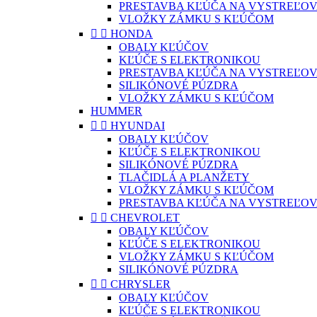
PRESTAVBA KĽÚČA NA VYSTREĽOV
VLOŽKY ZÁMKU S KĽÚČOM


HONDA
OBALY KĽÚČOV
KĽÚČE S ELEKTRONIKOU
PRESTAVBA KĽÚČA NA VYSTREĽOV
SILIKÓNOVÉ PÚZDRA
VLOŽKY ZÁMKU S KĽÚČOM
HUMMER


HYUNDAI
OBALY KĽÚČOV
KĽÚČE S ELEKTRONIKOU
SILIKÓNOVÉ PÚZDRA
TLAČIDLÁ A PLANŽETY
VLOŽKY ZÁMKU S KĽÚČOM
PRESTAVBA KĽÚČA NA VYSTREĽOV


CHEVROLET
OBALY KĽÚČOV
KĽÚČE S ELEKTRONIKOU
VLOŽKY ZÁMKU S KĽÚČOM
SILIKÓNOVÉ PÚZDRA


CHRYSLER
OBALY KĽÚČOV
KĽÚČE S ELEKTRONIKOU