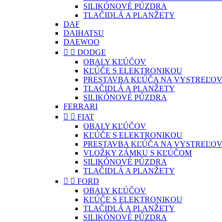
SILIKÓNOVÉ PÚZDRA
TLAČIDLÁ A PLANŽETY
DAF
DAIHATSU
DAEWOO


DODGE
OBALY KĽÚČOV
KĽÚČE S ELEKTRONIKOU
PRESTAVBA KĽÚČA NA VYSTREĽOV
TLAČIDLÁ A PLANŽETY
SILIKÓNOVÉ PÚZDRA
FERRARI


FIAT
OBALY KĽÚČOV
KĽÚČE S ELEKTRONIKOU
PRESTAVBA KĽÚČA NA VYSTREĽOV
VLOŽKY ZÁMKU S KĽÚČOM
SILIKÓNOVÉ PÚZDRA
TLAČIDLÁ A PLANŽETY


FORD
OBALY KĽÚČOV
KĽÚČE S ELEKTRONIKOU
TLAČIDLÁ A PLANŽETY
SILIKÓNOVÉ PÚZDRA