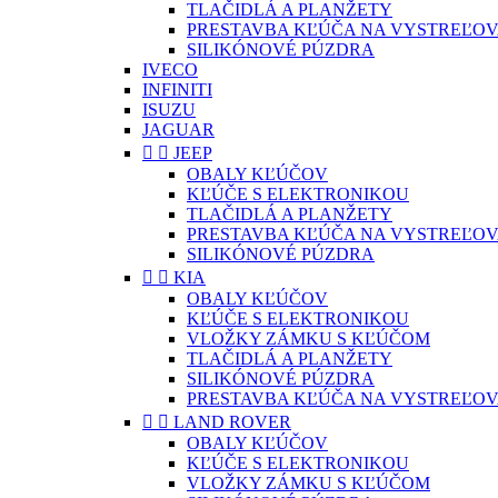
TLAČIDLÁ A PLANŽETY
PRESTAVBA KĽÚČA NA VYSTREĽOV
SILIKÓNOVÉ PÚZDRA
IVECO
INFINITI
ISUZU
JAGUAR


JEEP
OBALY KĽÚČOV
KĽÚČE S ELEKTRONIKOU
TLAČIDLÁ A PLANŽETY
PRESTAVBA KĽÚČA NA VYSTREĽOV
SILIKÓNOVÉ PÚZDRA


KIA
OBALY KĽÚČOV
KĽÚČE S ELEKTRONIKOU
VLOŽKY ZÁMKU S KĽÚČOM
TLAČIDLÁ A PLANŽETY
SILIKÓNOVÉ PÚZDRA
PRESTAVBA KĽÚČA NA VYSTREĽOV


LAND ROVER
OBALY KĽÚČOV
KĽÚČE S ELEKTRONIKOU
VLOŽKY ZÁMKU S KĽÚČOM