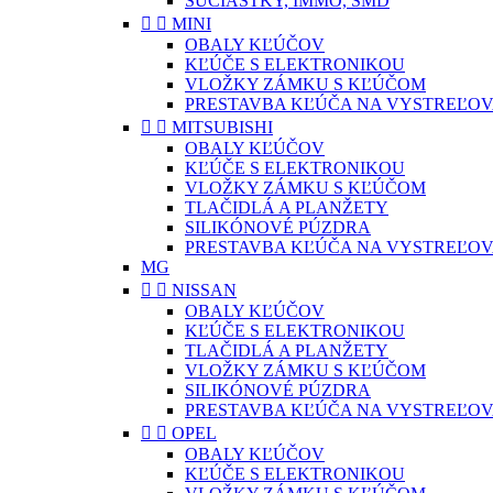
SÚČIASTKY, IMMO, SMD


MINI
OBALY KĽÚČOV
KĽÚČE S ELEKTRONIKOU
VLOŽKY ZÁMKU S KĽÚČOM
PRESTAVBA KĽÚČA NA VYSTREĽOV


MITSUBISHI
OBALY KĽÚČOV
KĽÚČE S ELEKTRONIKOU
VLOŽKY ZÁMKU S KĽÚČOM
TLAČIDLÁ A PLANŽETY
SILIKÓNOVÉ PÚZDRA
PRESTAVBA KĽÚČA NA VYSTREĽOV
MG


NISSAN
OBALY KĽÚČOV
KĽÚČE S ELEKTRONIKOU
TLAČIDLÁ A PLANŽETY
VLOŽKY ZÁMKU S KĽÚČOM
SILIKÓNOVÉ PÚZDRA
PRESTAVBA KĽÚČA NA VYSTREĽOV


OPEL
OBALY KĽÚČOV
KĽÚČE S ELEKTRONIKOU