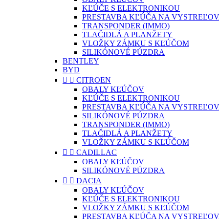
KĽÚČE S ELEKTRONIKOU
PRESTAVBA KĽÚČA NA VYSTREĽOV
TRANSPONDER (IMMO)
TLAČIDLÁ A PLANŽETY
VLOŽKY ZÁMKU S KĽÚČOM
SILIKÓNOVÉ PÚZDRA
BENTLEY
BYD


CITROEN
OBALY KĽÚČOV
KĽÚČE S ELEKTRONIKOU
PRESTAVBA KĽÚČA NA VYSTREĽOV
SILIKÓNOVÉ PÚZDRA
TRANSPONDER (IMMO)
TLAČIDLÁ A PLANŽETY
VLOŽKY ZÁMKU S KĽÚČOM


CADILLAC
OBALY KĽÚČOV
SILIKÓNOVÉ PÚZDRA


DACIA
OBALY KĽÚČOV
KĽÚČE S ELEKTRONIKOU
VLOŽKY ZÁMKU S KĽÚČOM
PRESTAVBA KĽÚČA NA VYSTREĽOV