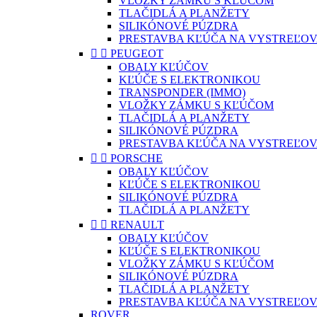
VLOŽKY ZÁMKU S KĽÚČOM
TLAČIDLÁ A PLANŽETY
SILIKÓNOVÉ PÚZDRA
PRESTAVBA KĽÚČA NA VYSTREĽOV


PEUGEOT
OBALY KĽÚČOV
KĽÚČE S ELEKTRONIKOU
TRANSPONDER (IMMO)
VLOŽKY ZÁMKU S KĽÚČOM
TLAČIDLÁ A PLANŽETY
SILIKÓNOVÉ PÚZDRA
PRESTAVBA KĽÚČA NA VYSTREĽOV


PORSCHE
OBALY KĽÚČOV
KĽÚČE S ELEKTRONIKOU
SILIKÓNOVÉ PÚZDRA
TLAČIDLÁ A PLANŽETY


RENAULT
OBALY KĽÚČOV
KĽÚČE S ELEKTRONIKOU
VLOŽKY ZÁMKU S KĽÚČOM
SILIKÓNOVÉ PÚZDRA
TLAČIDLÁ A PLANŽETY
PRESTAVBA KĽÚČA NA VYSTREĽOV
ROVER