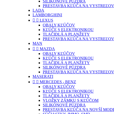
SILIKÓNOVÉ PÚZDRA
PRESTAVBA KĽÚČA NA VYSTREĽOV
LADA
LAMBORGHINI


LEXUS
OBALY KĽÚČOV
KĽÚČE S ELEKTRONIKOU
TLAČIDLÁ A PLANŽETY
PRESTAVBA KĽÚČA NA VYSTREĽOV
MAN


MAZDA
OBALY KĽÚČOV
KĽÚČE S ELEKTRONIKOU
TLAČIDLÁ A PLANŽETY
SILIKÓNOVÉ PÚZDRA
PRESTAVBA KĽÚČA NA VYSTREĽOV
MASERATI


MERCEDES - BENZ
OBALY KĽÚČOV
KĽÚČE S ELEKTRONIKOU
TLAČIDLÁ A PLANŽETY
VLOŽKY ZÁMKU S KĽÚČOM
SILIKÓNOVÉ PÚZDRA
PRESTAVBA KĽÚČA NA NOVŠÍ MOD