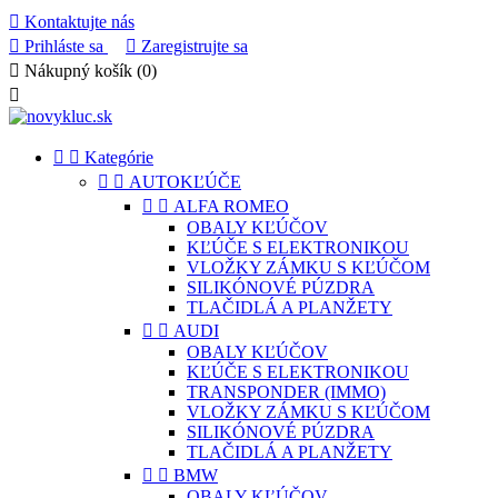

Kontaktujte nás

Prihláste sa

Zaregistrujte sa

Nákupný košík
(0)



Kategórie


AUTOKĽÚČE


ALFA ROMEO
OBALY KĽÚČOV
KĽÚČE S ELEKTRONIKOU
VLOŽKY ZÁMKU S KĽÚČOM
SILIKÓNOVÉ PÚZDRA
TLAČIDLÁ A PLANŽETY


AUDI
OBALY KĽÚČOV
KĽÚČE S ELEKTRONIKOU
TRANSPONDER (IMMO)
VLOŽKY ZÁMKU S KĽÚČOM
SILIKÓNOVÉ PÚZDRA
TLAČIDLÁ A PLANŽETY


BMW
OBALY KĽÚČOV