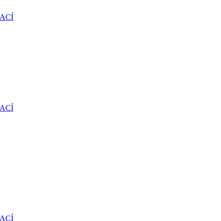
ACÍ
ACÍ
ACÍ