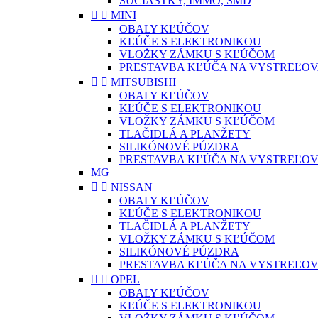
SÚČIASTKY, IMMO, SMD


MINI
OBALY KĽÚČOV
KĽÚČE S ELEKTRONIKOU
VLOŽKY ZÁMKU S KĽÚČOM
PRESTAVBA KĽÚČA NA VYSTREĽOV


MITSUBISHI
OBALY KĽÚČOV
KĽÚČE S ELEKTRONIKOU
VLOŽKY ZÁMKU S KĽÚČOM
TLAČIDLÁ A PLANŽETY
SILIKÓNOVÉ PÚZDRA
PRESTAVBA KĽÚČA NA VYSTREĽOV
MG


NISSAN
OBALY KĽÚČOV
KĽÚČE S ELEKTRONIKOU
TLAČIDLÁ A PLANŽETY
VLOŽKY ZÁMKU S KĽÚČOM
SILIKÓNOVÉ PÚZDRA
PRESTAVBA KĽÚČA NA VYSTREĽOV


OPEL
OBALY KĽÚČOV
KĽÚČE S ELEKTRONIKOU