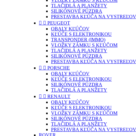
VLOŽKY ZÁMKU S KĽÚČOM
TLAČIDLÁ A PLANŽETY
SILIKÓNOVÉ PÚZDRA
PRESTAVBA KĽÚČA NA VYSTREĽOV


PEUGEOT
OBALY KĽÚČOV
KĽÚČE S ELEKTRONIKOU
TRANSPONDER (IMMO)
VLOŽKY ZÁMKU S KĽÚČOM
TLAČIDLÁ A PLANŽETY
SILIKÓNOVÉ PÚZDRA
PRESTAVBA KĽÚČA NA VYSTREĽOV


PORSCHE
OBALY KĽÚČOV
KĽÚČE S ELEKTRONIKOU
SILIKÓNOVÉ PÚZDRA
TLAČIDLÁ A PLANŽETY


RENAULT
OBALY KĽÚČOV
KĽÚČE S ELEKTRONIKOU
VLOŽKY ZÁMKU S KĽÚČOM
SILIKÓNOVÉ PÚZDRA
TLAČIDLÁ A PLANŽETY
PRESTAVBA KĽÚČA NA VYSTREĽOV
ROVER