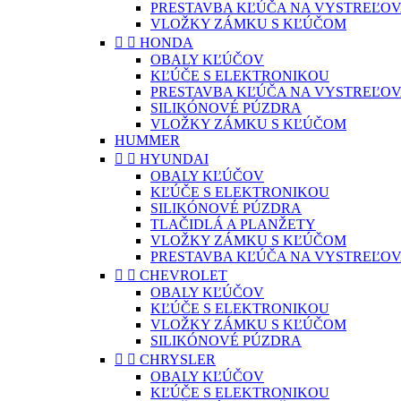
PRESTAVBA KĽÚČA NA VYSTREĽOV
VLOŽKY ZÁMKU S KĽÚČOM


HONDA
OBALY KĽÚČOV
KĽÚČE S ELEKTRONIKOU
PRESTAVBA KĽÚČA NA VYSTREĽOV
SILIKÓNOVÉ PÚZDRA
VLOŽKY ZÁMKU S KĽÚČOM
HUMMER


HYUNDAI
OBALY KĽÚČOV
KĽÚČE S ELEKTRONIKOU
SILIKÓNOVÉ PÚZDRA
TLAČIDLÁ A PLANŽETY
VLOŽKY ZÁMKU S KĽÚČOM
PRESTAVBA KĽÚČA NA VYSTREĽOV


CHEVROLET
OBALY KĽÚČOV
KĽÚČE S ELEKTRONIKOU
VLOŽKY ZÁMKU S KĽÚČOM
SILIKÓNOVÉ PÚZDRA


CHRYSLER
OBALY KĽÚČOV
KĽÚČE S ELEKTRONIKOU