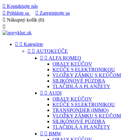

Kontaktujte nás

Prihláste sa

Zaregistrujte sa

Nákupný košík
(0)



Kategórie


AUTOKĽÚČE


ALFA ROMEO
OBALY KĽÚČOV
KĽÚČE S ELEKTRONIKOU
VLOŽKY ZÁMKU S KĽÚČOM
SILIKÓNOVÉ PÚZDRA
TLAČIDLÁ A PLANŽETY


AUDI
OBALY KĽÚČOV
KĽÚČE S ELEKTRONIKOU
TRANSPONDER (IMMO)
VLOŽKY ZÁMKU S KĽÚČOM
SILIKÓNOVÉ PÚZDRA
TLAČIDLÁ A PLANŽETY


BMW
OBALY KĽÚČOV