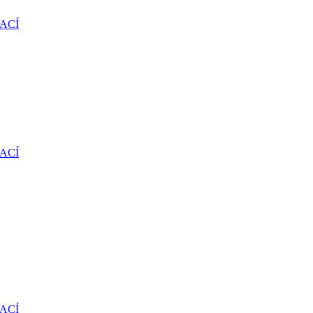
ACÍ
ACÍ
ACÍ