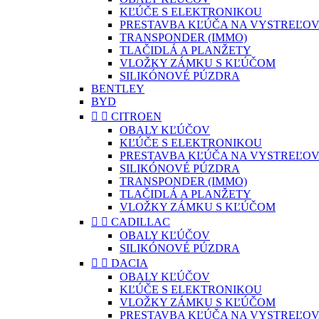
KĽÚČE S ELEKTRONIKOU
PRESTAVBA KĽÚČA NA VYSTREĽOV
TRANSPONDER (IMMO)
TLAČIDLÁ A PLANŽETY
VLOŽKY ZÁMKU S KĽÚČOM
SILIKÓNOVÉ PÚZDRA
BENTLEY
BYD


CITROEN
OBALY KĽÚČOV
KĽÚČE S ELEKTRONIKOU
PRESTAVBA KĽÚČA NA VYSTREĽOV
SILIKÓNOVÉ PÚZDRA
TRANSPONDER (IMMO)
TLAČIDLÁ A PLANŽETY
VLOŽKY ZÁMKU S KĽÚČOM


CADILLAC
OBALY KĽÚČOV
SILIKÓNOVÉ PÚZDRA


DACIA
OBALY KĽÚČOV
KĽÚČE S ELEKTRONIKOU
VLOŽKY ZÁMKU S KĽÚČOM
PRESTAVBA KĽÚČA NA VYSTREĽOV