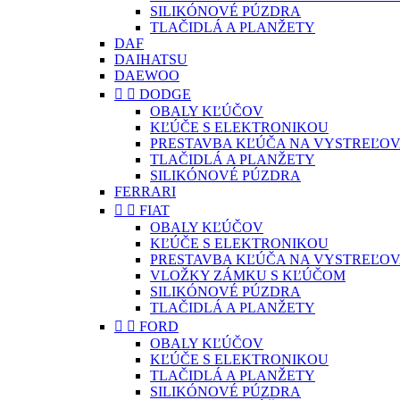
SILIKÓNOVÉ PÚZDRA
TLAČIDLÁ A PLANŽETY
DAF
DAIHATSU
DAEWOO


DODGE
OBALY KĽÚČOV
KĽÚČE S ELEKTRONIKOU
PRESTAVBA KĽÚČA NA VYSTREĽOV
TLAČIDLÁ A PLANŽETY
SILIKÓNOVÉ PÚZDRA
FERRARI


FIAT
OBALY KĽÚČOV
KĽÚČE S ELEKTRONIKOU
PRESTAVBA KĽÚČA NA VYSTREĽOV
VLOŽKY ZÁMKU S KĽÚČOM
SILIKÓNOVÉ PÚZDRA
TLAČIDLÁ A PLANŽETY


FORD
OBALY KĽÚČOV
KĽÚČE S ELEKTRONIKOU
TLAČIDLÁ A PLANŽETY
SILIKÓNOVÉ PÚZDRA