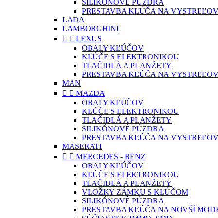
SILIKÓNOVÉ PÚZDRA
PRESTAVBA KĽÚČA NA VYSTREĽOV
LADA
LAMBORGHINI


LEXUS
OBALY KĽÚČOV
KĽÚČE S ELEKTRONIKOU
TLAČIDLÁ A PLANŽETY
PRESTAVBA KĽÚČA NA VYSTREĽOV
MAN


MAZDA
OBALY KĽÚČOV
KĽÚČE S ELEKTRONIKOU
TLAČIDLÁ A PLANŽETY
SILIKÓNOVÉ PÚZDRA
PRESTAVBA KĽÚČA NA VYSTREĽOV
MASERATI


MERCEDES - BENZ
OBALY KĽÚČOV
KĽÚČE S ELEKTRONIKOU
TLAČIDLÁ A PLANŽETY
VLOŽKY ZÁMKU S KĽÚČOM
SILIKÓNOVÉ PÚZDRA
PRESTAVBA KĽÚČA NA NOVŠÍ MOD