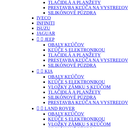
TLAČIDLÁ A PLANŽETY
PRESTAVBA KĽÚČA NA VYSTREĽOV
SILIKÓNOVÉ PÚZDRA
IVECO
INFINITI
ISUZU
JAGUAR


JEEP
OBALY KĽÚČOV
KĽÚČE S ELEKTRONIKOU
TLAČIDLÁ A PLANŽETY
PRESTAVBA KĽÚČA NA VYSTREĽOV
SILIKÓNOVÉ PÚZDRA


KIA
OBALY KĽÚČOV
KĽÚČE S ELEKTRONIKOU
VLOŽKY ZÁMKU S KĽÚČOM
TLAČIDLÁ A PLANŽETY
SILIKÓNOVÉ PÚZDRA
PRESTAVBA KĽÚČA NA VYSTREĽOV


LAND ROVER
OBALY KĽÚČOV
KĽÚČE S ELEKTRONIKOU
VLOŽKY ZÁMKU S KĽÚČOM