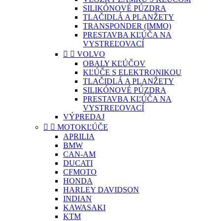
SILIKÓNOVÉ PÚZDRA
TLAČIDLÁ A PLANŽETY
TRANSPONDER (IMMO)
PRESTAVBA KĽÚČA NA
VYSTREĽOVACÍ


VOLVO
OBALY KĽÚČOV
KĽÚČE S ELEKTRONIKOU
TLAČIDLÁ A PLANŽETY
SILIKÓNOVÉ PÚZDRA
PRESTAVBA KĽÚČA NA
VYSTREĽOVACÍ
VÝPREDAJ


MOTOKĽÚČE
APRILIA
BMW
CAN-AM
DUCATI
CFMOTO
HONDA
HARLEY DAVIDSON
INDIAN
KAWASAKI
KTM