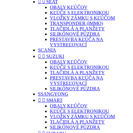


SEAT
OBALY KĽÚČOV
KĽÚČE S ELEKTRONIKOU
VLOŽKY ZÁMKU S KĽÚČOM
TRANSPONDER (IMMO)
TLAČIDLÁ A PLANŽETY
SILIKÓNOVÉ PÚZDRA
PRESTAVBA KĽÚČA NA
VYSTREĽOVACÍ
SCANIA


SUZUKI
OBALY KĽÚČOV
KĽÚČE S ELEKTRONIKOU
TLAČIDLÁ A PLANŽETY
PRESTAVBA KĽÚČA NA
VYSTREĽOVACÍ
SILIKÓNOVÉ PÚZDRA
SSANGYONG


SMART
OBALY KĽÚČOV
KĽÚČE S ELEKTRONIKOU
VLOŽKY ZÁMKU S KĽÚČOM
TLAČIDLÁ A PLANŽETY
SILIKÓNOVÉ PÚZDRA