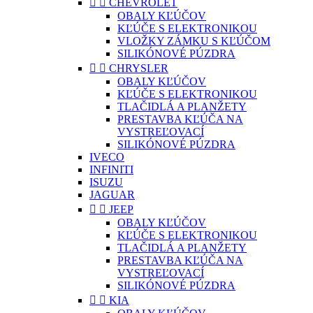


CHEVROLET
OBALY KĽÚČOV
KĽÚČE S ELEKTRONIKOU
VLOŽKY ZÁMKU S KĽÚČOM
SILIKÓNOVÉ PÚZDRA


CHRYSLER
OBALY KĽÚČOV
KĽÚČE S ELEKTRONIKOU
TLAČIDLÁ A PLANŽETY
PRESTAVBA KĽÚČA NA
VYSTREĽOVACÍ
SILIKÓNOVÉ PÚZDRA
IVECO
INFINITI
ISUZU
JAGUAR


JEEP
OBALY KĽÚČOV
KĽÚČE S ELEKTRONIKOU
TLAČIDLÁ A PLANŽETY
PRESTAVBA KĽÚČA NA
VYSTREĽOVACÍ
SILIKÓNOVÉ PÚZDRA


KIA