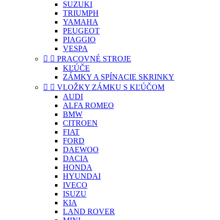
SUZUKI
TRIUMPH
YAMAHA
PEUGEOT
PIAGGIO
VESPA


PRACOVNÉ STROJE
KĽÚČE
ZÁMKY A SPÍNACIE SKRINKY


VLOŽKY ZÁMKU S KĽÚČOM
AUDI
ALFA ROMEO
BMW
CITROEN
FIAT
FORD
DAEWOO
DACIA
HONDA
HYUNDAI
IVECO
ISUZU
KIA
LAND ROVER