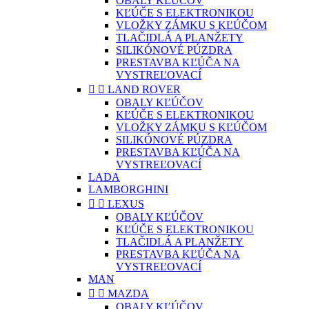
OBALY KĽÚČOV
KĽÚČE S ELEKTRONIKOU
VLOŽKY ZÁMKU S KĽÚČOM
TLAČIDLÁ A PLANŽETY
SILIKÓNOVÉ PÚZDRA
PRESTAVBA KĽÚČA NA
VYSTREĽOVACÍ


LAND ROVER
OBALY KĽÚČOV
KĽÚČE S ELEKTRONIKOU
VLOŽKY ZÁMKU S KĽÚČOM
SILIKÓNOVÉ PÚZDRA
PRESTAVBA KĽÚČA NA
VYSTREĽOVACÍ
LADA
LAMBORGHINI


LEXUS
OBALY KĽÚČOV
KĽÚČE S ELEKTRONIKOU
TLAČIDLÁ A PLANŽETY
PRESTAVBA KĽÚČA NA
VYSTREĽOVACÍ
MAN


MAZDA
OBALY KĽÚČOV