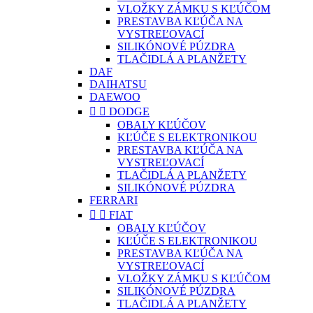
VLOŽKY ZÁMKU S KĽÚČOM
PRESTAVBA KĽÚČA NA
VYSTREĽOVACÍ
SILIKÓNOVÉ PÚZDRA
TLAČIDLÁ A PLANŽETY
DAF
DAIHATSU
DAEWOO


DODGE
OBALY KĽÚČOV
KĽÚČE S ELEKTRONIKOU
PRESTAVBA KĽÚČA NA
VYSTREĽOVACÍ
TLAČIDLÁ A PLANŽETY
SILIKÓNOVÉ PÚZDRA
FERRARI


FIAT
OBALY KĽÚČOV
KĽÚČE S ELEKTRONIKOU
PRESTAVBA KĽÚČA NA
VYSTREĽOVACÍ
VLOŽKY ZÁMKU S KĽÚČOM
SILIKÓNOVÉ PÚZDRA
TLAČIDLÁ A PLANŽETY