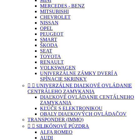
MINI
MERCEDES - BENZ
MITSUBISHI
CHEVROLET
NISSAN
OPEL
PEUGEOT
SMART
ŠKODA
SEAT
TOYOTA
RENAULT
VOLKSWAGEN
UNIVERZÁLNE ZÁMKY DVERÍ A
SPÍNACIE SKRINKY


UNIVERZÁLNE DIAĽKOVÉ OVLÁDANIE
CENTRÁLEHO ZAMYKANIA
DIAĽKOVÉ OVLÁDANIE CENTÁLNEHO
ZAMYKANIA
KĽÚČE S ELEKTRONIKOU
OBALY DIAĽKOVÝCH OVLÁDAČOV
TRANSPONDER (IMMO)


SILIKÓNOVÉ PÚZDRA
ALFA ROMEO
AUDI