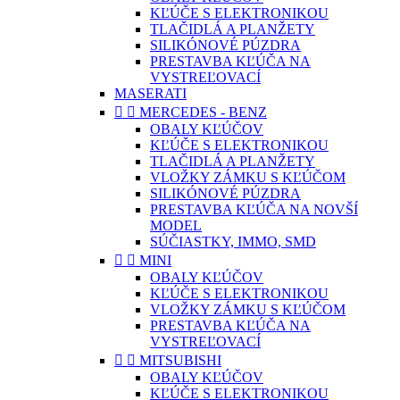
KĽÚČE S ELEKTRONIKOU
TLAČIDLÁ A PLANŽETY
SILIKÓNOVÉ PÚZDRA
PRESTAVBA KĽÚČA NA
VYSTREĽOVACÍ
MASERATI


MERCEDES - BENZ
OBALY KĽÚČOV
KĽÚČE S ELEKTRONIKOU
TLAČIDLÁ A PLANŽETY
VLOŽKY ZÁMKU S KĽÚČOM
SILIKÓNOVÉ PÚZDRA
PRESTAVBA KĽÚČA NA NOVŠÍ
MODEL
SÚČIASTKY, IMMO, SMD


MINI
OBALY KĽÚČOV
KĽÚČE S ELEKTRONIKOU
VLOŽKY ZÁMKU S KĽÚČOM
PRESTAVBA KĽÚČA NA
VYSTREĽOVACÍ


MITSUBISHI
OBALY KĽÚČOV
KĽÚČE S ELEKTRONIKOU