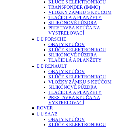
KĽÚČE S ELEKTRONIKOU
TRANSPONDER (IMMO)
VLOŽKY ZÁMKU S KĽÚČOM
TLAČIDLÁ A PLANŽETY
SILIKÓNOVÉ PÚZDRA
PRESTAVBA KĽÚČA NA
VYSTREĽOVACÍ


PORSCHE
OBALY KĽÚČOV
KĽÚČE S ELEKTRONIKOU
SILIKÓNOVÉ PÚZDRA
TLAČIDLÁ A PLANŽETY


RENAULT
OBALY KĽÚČOV
KĽÚČE S ELEKTRONIKOU
VLOŽKY ZÁMKU S KĽÚČOM
SILIKÓNOVÉ PÚZDRA
TLAČIDLÁ A PLANŽETY
PRESTAVBA KĽÚČA NA
VYSTREĽOVACÍ
ROVER


SAAB
OBALY KĽÚČOV
KĽÚČE S ELEKTRONIKOU