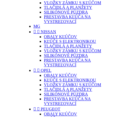
VLOŽKY ZÁMKU S KĽÚČOM
TLAČIDLÁ A PLANŽETY
SILIKÓNOVÉ PÚZDRA
PRESTAVBA KĽÚČA NA
VYSTREĽOVACÍ
MG


NISSAN
OBALY KĽÚČOV
KĽÚČE S ELEKTRONIKOU
TLAČIDLÁ A PLANŽETY
VLOŽKY ZÁMKU S KĽÚČOM
SILIKÓNOVÉ PÚZDRA
PRESTAVBA KĽÚČA NA
VYSTREĽOVACÍ


OPEL
OBALY KĽÚČOV
KĽÚČE S ELEKTRONIKOU
VLOŽKY ZÁMKU S KĽÚČOM
TLAČIDLÁ A PLANŽETY
SILIKÓNOVÉ PÚZDRA
PRESTAVBA KĽÚČA NA
VYSTREĽOVACÍ


PEUGEOT
OBALY KĽÚČOV