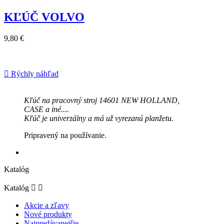
KĽÚČ VOLVO
9,80 €

Rýchly náhľad
Kľúč na pracovný stroj 14601 NEW HOLLAND,
CASE a iné....
Kľúč je univerzálny a má už vyrezanú planžetu.
Pripravený na používanie.
Katalóg
Katalóg


Akcie a zľavy
Nové produkty
Najpredávanejšie