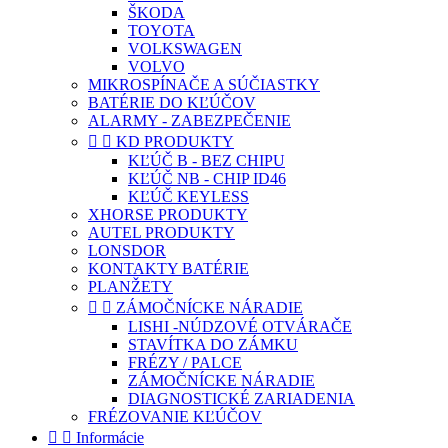
ŠKODA
TOYOTA
VOLKSWAGEN
VOLVO
MIKROSPÍNAČE A SÚČIASTKY
BATÉRIE DO KĽÚČOV
ALARMY - ZABEZPEČENIE


KD PRODUKTY
KĽÚČ B - BEZ CHIPU
KĽÚČ NB - CHIP ID46
KĽÚČ KEYLESS
XHORSE PRODUKTY
AUTEL PRODUKTY
LONSDOR
KONTAKTY BATÉRIE
PLANŽETY


ZÁMOČNÍCKE NÁRADIE
LISHI -NÚDZOVÉ OTVÁRAČE
STAVÍTKA DO ZÁMKU
FRÉZY / PALCE
ZÁMOČNÍCKE NÁRADIE
DIAGNOSTICKÉ ZARIADENIA
FRÉZOVANIE KĽÚČOV


Informácie