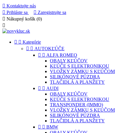

Kontaktujte nás

Prihláste sa

Zaregistrujte sa

Nákupný košík
(0)



Kategórie


AUTOKĽÚČE


ALFA ROMEO
OBALY KĽÚČOV
KĽÚČE S ELEKTRONIKOU
VLOŽKY ZÁMKU S KĽÚČOM
SILIKÓNOVÉ PÚZDRA
TLAČIDLÁ A PLANŽETY


AUDI
OBALY KĽÚČOV
KĽÚČE S ELEKTRONIKOU
TRANSPONDER (IMMO)
VLOŽKY ZÁMKU S KĽÚČOM
SILIKÓNOVÉ PÚZDRA
TLAČIDLÁ A PLANŽETY


BMW
OBALY KĽÚČOV