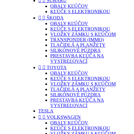


SUBARU
OBALY KĽÚČOV
KĽÚČE S ELEKTRONIKOU


ŠKODA
OBALY KĽÚČOV
KĽÚČE S ELEKTRONIKOU
VLOŽKY ZÁMKU S KĽÚČOM
TRANSPONDER (IMMO)
TLAČIDLÁ A PLANŽETY
SILIKÓNOVÉ PÚZDRA
PRESTAVBA KĽÚČA NA
VYSTREĽOVACÍ


TOYOTA
OBALY KĽÚČOV
KĽÚČE S ELEKTRONIKOU
VLOŽKY ZÁMKU S KĽÚČOM
TLAČIDLÁ A PLANŽETY
SILIKÓNOVÉ PÚZDRA
PRESTAVBA KĽÚČA NA
VYSTREĽOVACÍ
TESLA


VOLKSWAGEN
OBALY KĽÚČOV
KĽÚČE S ELEKTRONIKOU
VLOŽKY ZÁMKU S KĽÚČOM