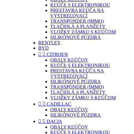
KĽÚČE S ELEKTRONIKOU
PRESTAVBA KĽÚČA NA
VYSTREĽOVACÍ
TRANSPONDER (IMMO)
TLAČIDLÁ A PLANŽETY
VLOŽKY ZÁMKU S KĽÚČOM
SILIKÓNOVÉ PÚZDRA
BENTLEY
BYD


CITROEN
OBALY KĽÚČOV
KĽÚČE S ELEKTRONIKOU
PRESTAVBA KĽÚČA NA
VYSTREĽOVACÍ
SILIKÓNOVÉ PÚZDRA
TRANSPONDER (IMMO)
TLAČIDLÁ A PLANŽETY
VLOŽKY ZÁMKU S KĽÚČOM


CADILLAC
OBALY KĽÚČOV
SILIKÓNOVÉ PÚZDRA


DACIA
OBALY KĽÚČOV
KĽÚČE S ELEKTRONIKOU