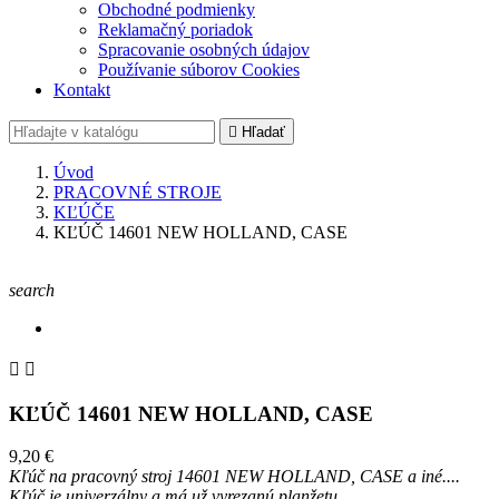
Obchodné podmienky
Reklamačný poriadok
Spracovanie osobných údajov
Používanie súborov Cookies
Kontakt

Hľadať
Úvod
PRACOVNÉ STROJE
KĽÚČE
KĽÚČ 14601 NEW HOLLAND, CASE
search


KĽÚČ 14601 NEW HOLLAND, CASE
9,20 €
Kľúč na pracovný stroj 14601 NEW HOLLAND, CASE a iné....
Kľúč je univerzálny a má už vyrezanú planžetu.