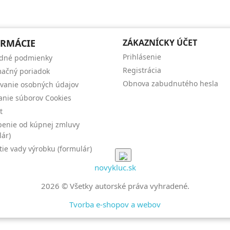
RMÁCIE
ZÁKAZNÍCKY ÚČET
Prihlásenie
dné podmienky
Registrácia
ačný poriadok
Obnova zabudnutého hesla
vanie osobných údajov
anie súborov Cookies
t
enie od kúpnej zmluvy
lár)
tie vady výrobku (formulár)
novykluc.sk
2026 © Všetky autorské práva vyhradené.
Tvorba e-shopov a webov