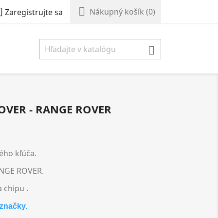


Nákupný košík
(0)
Zaregistrujte sa

ROVER - RANGE ROVER
ného kľúča.
ANGE ROVER.
 chipu .
značky.