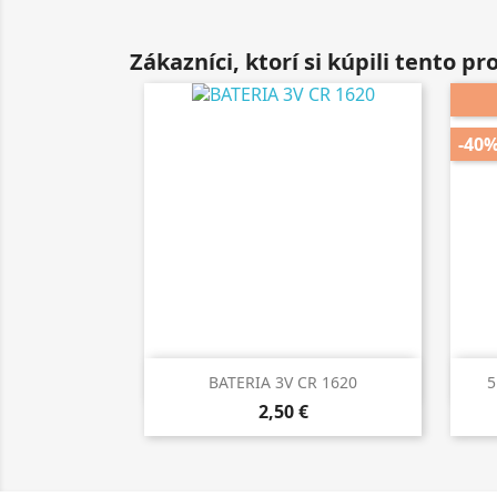
Zákazníci, ktorí si kúpili tento prod
-40

Rýchly náhľad
BATERIA 3V CR 1620
5
2,50 €