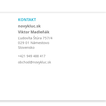
KONTAKT
novykluc.sk
Viktor Madleňák
Ľudovíta Štúra 757/4
029 01 Námestovo
Slovensko
+421 949 488 417
obchod@novykluc.sk