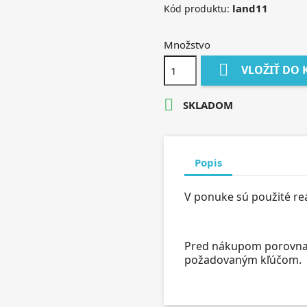
land11
Kód produktu:
Množstvo

VLOŽIŤ DO 

SKLADOM
Popis
V ponuke sú použité re
Pred nákupom porovnajt
požadovaným kľúčom.