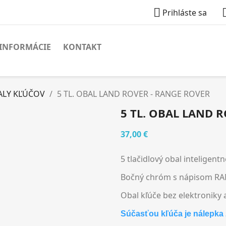

Prihláste sa
INFORMÁCIE
KONTAKT
ALY KĽÚČOV
5 TL. OBAL LAND ROVER - RANGE ROVER
5 TL. OBAL LAND 
37,00 €
5 tlačidlový obal inteligent
Bočný chróm s nápisom R
Obal kľúče bez elektroniky a
Súčasťou kľúča je nálepka 