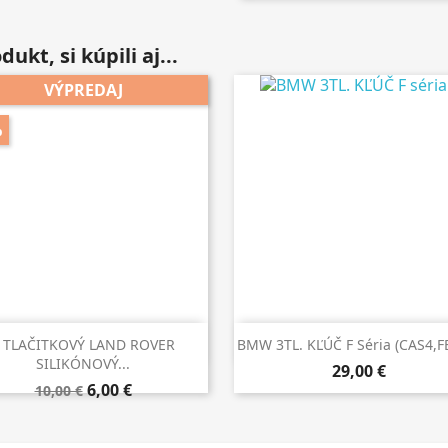
ukt, si kúpili aj...
VÝPREDAJ
%


Rýchly náhľad
Rýchly náhľad
 TLAČITKOVÝ LAND ROVER
BMW 3TL. KĽÚČ F Séria (CAS4,FE
SILIKÓNOVÝ...
29,00 €
6,00 €
10,00 €