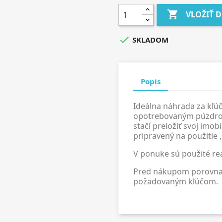

VLOŽIŤ 

SKLADOM
Popis
Ideálna náhrada za kľúč
opotrebovaným púzdr
stačí preložiť svoj imobi
pripravený na použitie 
V ponuke sú použité re
Pred nákupom porovnajt
požadovaným kľúčom.