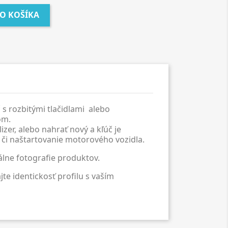
DO KOŠÍKA
 s rozbitými tlačidlami alebo
om.
lizer, alebo nahrať nový a kľúč je
, či naštartovanie motorového vozidla.
álne fotografie produktov.
e identickosť profilu s vaším