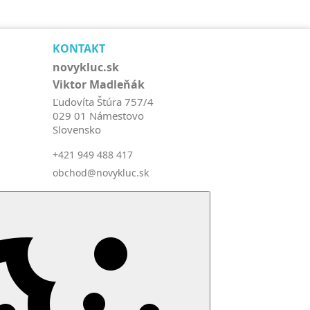
KONTAKT
novykluc.sk
Viktor Madleňák
Ľudovíta Štúra 757/4
029 01 Námestovo
Slovensko
+421 949 488 417
obchod@novykluc.sk