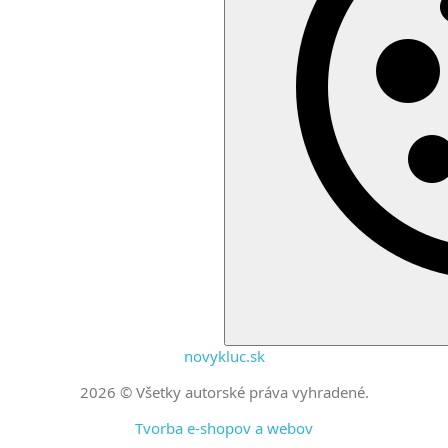
novykluc.sk
2026 © Všetky autorské práva vyhradené.
Tvorba e-shopov a webov