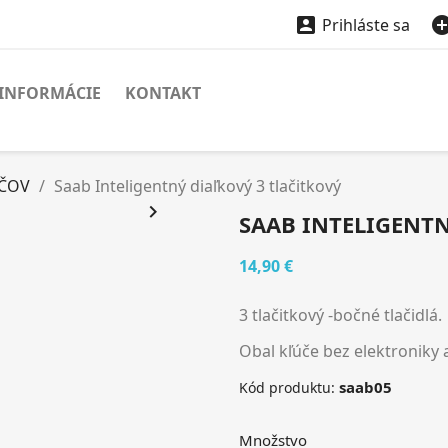

Prihláste sa
INFORMÁCIE
KONTAKT
ÚČOV
Saab Inteligentný diaľkový 3 tlačitkový

SAAB INTELIGENTN
14,90 €
3 tlačitkový -bočné tlačidlá.
Obal kľúče bez elektroniky 
saab05
Kód produktu:
Množstvo