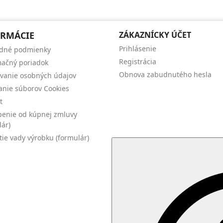
RMÁCIE
ZÁKAZNÍCKY ÚČET
Prihlásenie
dné podmienky
Registrácia
ačný poriadok
Obnova zabudnutého hesla
vanie osobných údajov
anie súborov Cookies
t
enie od kúpnej zmluvy
lár)
tie vady výrobku (formulár)