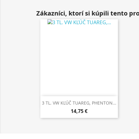
Zákazníci, ktorí si kúpili tento prod
Rýchly náhľad

3 TL. VW KĽÚČ TUAREG, PHENTON...
14,75 €