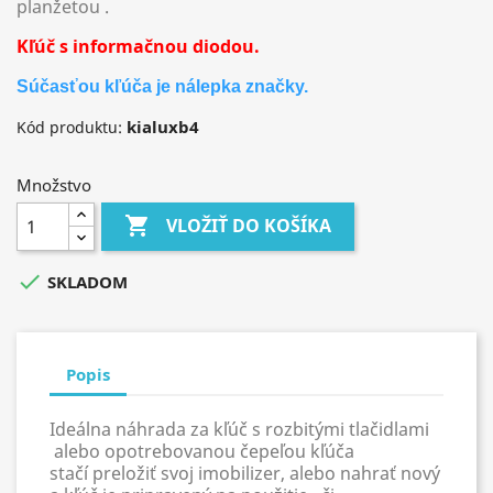
planžetou .
Kľúč s informačnou diodou.
Súčasťou kľúča je nálepka značky.
kialuxb4
Kód produktu:
Množstvo

VLOŽIŤ DO KOŠÍKA

SKLADOM
Popis
Ideálna náhrada za kľúč s rozbitými tlačidlami
alebo opotrebovanou čepeľou kľúča
stačí preložiť svoj imobilizer, alebo nahrať nový