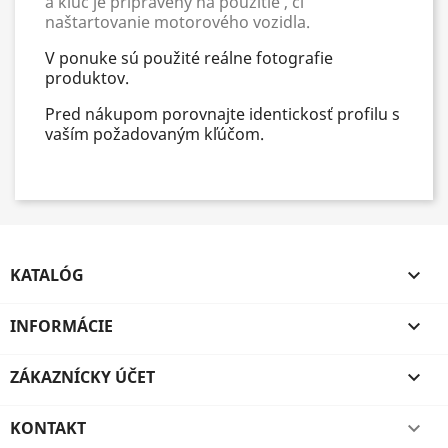
a kľúč je pripravený na použitie , či
naštartovanie motorového vozidla.
V ponuke sú použité reálne fotografie
produktov.
Pred nákupom porovnajte identickosť profilu s
vaším požadovaným kľúčom.
KATALÓG

INFORMÁCIE

ZÁKAZNÍCKY ÚČET

KONTAKT
