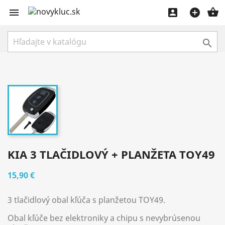





KIA 3 TLAČIDLOVÝ + PLANŽETA TOY49
15,90 €
3 tlačidlový obal kľúča s planžetou TOY49.
Obal kľúče bez elektroniky a chipu s nevybrúsenou