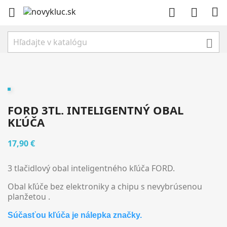





FORD 3TL. INTELIGENTNÝ OBAL
KĽÚČA
17,90 €
3 tlačidlový obal inteligentného kľúča FORD.
Obal kľúče bez elektroniky a chipu s nevybrúsenou
planžetou .
Súčasťou kľúča je nálepka značky.