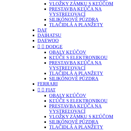
VLOŽKY ZÁMKU S KĽÚČOM
PRESTAVBA KĽÚČA NA
VYSTREĽOVACÍ
SILIKÓNOVÉ PÚZDRA
TLAČIDLÁ A PLANŽETY
DAF
DAIHATSU
DAEWOO


DODGE
OBALY KĽÚČOV
KĽÚČE S ELEKTRONIKOU
PRESTAVBA KĽÚČA NA
VYSTREĽOVACÍ
TLAČIDLÁ A PLANŽETY
SILIKÓNOVÉ PÚZDRA
FERRARI


FIAT
OBALY KĽÚČOV
KĽÚČE S ELEKTRONIKOU
PRESTAVBA KĽÚČA NA
VYSTREĽOVACÍ
VLOŽKY ZÁMKU S KĽÚČOM
SILIKÓNOVÉ PÚZDRA
TLAČIDLÁ A PLANŽETY