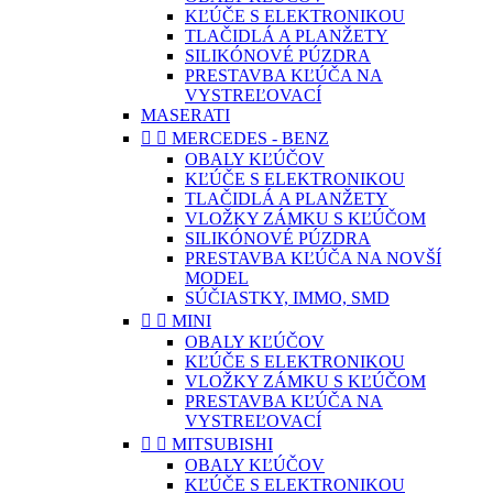
KĽÚČE S ELEKTRONIKOU
TLAČIDLÁ A PLANŽETY
SILIKÓNOVÉ PÚZDRA
PRESTAVBA KĽÚČA NA
VYSTREĽOVACÍ
MASERATI


MERCEDES - BENZ
OBALY KĽÚČOV
KĽÚČE S ELEKTRONIKOU
TLAČIDLÁ A PLANŽETY
VLOŽKY ZÁMKU S KĽÚČOM
SILIKÓNOVÉ PÚZDRA
PRESTAVBA KĽÚČA NA NOVŠÍ
MODEL
SÚČIASTKY, IMMO, SMD


MINI
OBALY KĽÚČOV
KĽÚČE S ELEKTRONIKOU
VLOŽKY ZÁMKU S KĽÚČOM
PRESTAVBA KĽÚČA NA
VYSTREĽOVACÍ


MITSUBISHI
OBALY KĽÚČOV
KĽÚČE S ELEKTRONIKOU