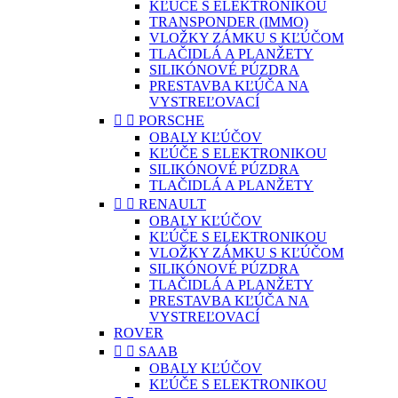
KĽÚČE S ELEKTRONIKOU
TRANSPONDER (IMMO)
VLOŽKY ZÁMKU S KĽÚČOM
TLAČIDLÁ A PLANŽETY
SILIKÓNOVÉ PÚZDRA
PRESTAVBA KĽÚČA NA
VYSTREĽOVACÍ


PORSCHE
OBALY KĽÚČOV
KĽÚČE S ELEKTRONIKOU
SILIKÓNOVÉ PÚZDRA
TLAČIDLÁ A PLANŽETY


RENAULT
OBALY KĽÚČOV
KĽÚČE S ELEKTRONIKOU
VLOŽKY ZÁMKU S KĽÚČOM
SILIKÓNOVÉ PÚZDRA
TLAČIDLÁ A PLANŽETY
PRESTAVBA KĽÚČA NA
VYSTREĽOVACÍ
ROVER


SAAB
OBALY KĽÚČOV
KĽÚČE S ELEKTRONIKOU