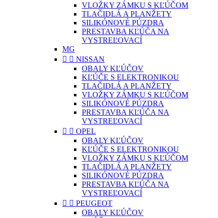
VLOŽKY ZÁMKU S KĽÚČOM
TLAČIDLÁ A PLANŽETY
SILIKÓNOVÉ PÚZDRA
PRESTAVBA KĽÚČA NA
VYSTREĽOVACÍ
MG


NISSAN
OBALY KĽÚČOV
KĽÚČE S ELEKTRONIKOU
TLAČIDLÁ A PLANŽETY
VLOŽKY ZÁMKU S KĽÚČOM
SILIKÓNOVÉ PÚZDRA
PRESTAVBA KĽÚČA NA
VYSTREĽOVACÍ


OPEL
OBALY KĽÚČOV
KĽÚČE S ELEKTRONIKOU
VLOŽKY ZÁMKU S KĽÚČOM
TLAČIDLÁ A PLANŽETY
SILIKÓNOVÉ PÚZDRA
PRESTAVBA KĽÚČA NA
VYSTREĽOVACÍ


PEUGEOT
OBALY KĽÚČOV