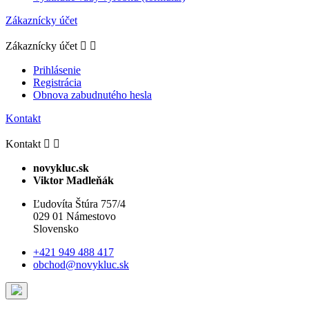
Zákaznícky účet
Zákaznícky účet


Prihlásenie
Registrácia
Obnova zabudnutého hesla
Kontakt
Kontakt


novykluc.sk
Viktor Madleňák
Ľudovíta Štúra 757/4
029 01 Námestovo
Slovensko
+421 949 488 417
obchod@novykluc.sk