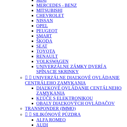
MINI
MERCEDES - BENZ
MITSUBISHI
CHEVROLET
NISSAN
OPEL
PEUGEOT
SMART
ŠKODA
SEAT
TOYOTA
RENAULT
VOLKSWAGEN
UNIVERZÁLNE ZÁMKY DVERÍ A
SPÍNACIE SKRINKY


UNIVERZÁLNE DIAĽKOVÉ OVLÁDANIE
CENTRÁLEHO ZAMYKANIA
DIAĽKOVÉ OVLÁDANIE CENTÁLNEHO
ZAMYKANIA
KĽÚČE S ELEKTRONIKOU
OBALY DIAĽKOVÝCH OVLÁDAČOV
TRANSPONDER (IMMO)


SILIKÓNOVÉ PÚZDRA
ALFA ROMEO
AUDI