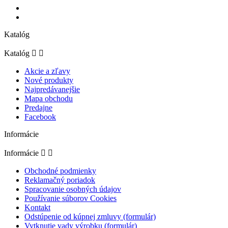
Katalóg
Katalóg


Akcie a zľavy
Nové produkty
Najpredávanejšie
Mapa obchodu
Predajne
Facebook
Informácie
Informácie


Obchodné podmienky
Reklamačný poriadok
Spracovanie osobných údajov
Používanie súborov Cookies
Kontakt
Odstúpenie od kúpnej zmluvy (formulár)
Vytknutie vady výrobku (formulár)