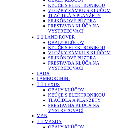
OBALY KĽÚČOV
KĽÚČE S ELEKTRONIKOU
VLOŽKY ZÁMKU S KĽÚČOM
TLAČIDLÁ A PLANŽETY
SILIKÓNOVÉ PÚZDRA
PRESTAVBA KĽÚČA NA
VYSTREĽOVACÍ


LAND ROVER
OBALY KĽÚČOV
KĽÚČE S ELEKTRONIKOU
VLOŽKY ZÁMKU S KĽÚČOM
SILIKÓNOVÉ PÚZDRA
PRESTAVBA KĽÚČA NA
VYSTREĽOVACÍ
LADA
LAMBORGHINI


LEXUS
OBALY KĽÚČOV
KĽÚČE S ELEKTRONIKOU
TLAČIDLÁ A PLANŽETY
PRESTAVBA KĽÚČA NA
VYSTREĽOVACÍ
MAN


MAZDA
OBALY KĽÚČOV