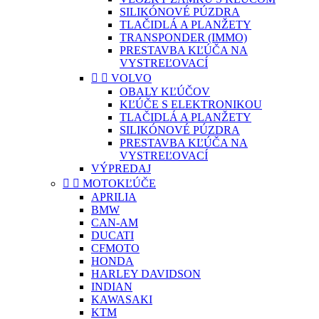
SILIKÓNOVÉ PÚZDRA
TLAČIDLÁ A PLANŽETY
TRANSPONDER (IMMO)
PRESTAVBA KĽÚČA NA
VYSTREĽOVACÍ


VOLVO
OBALY KĽÚČOV
KĽÚČE S ELEKTRONIKOU
TLAČIDLÁ A PLANŽETY
SILIKÓNOVÉ PÚZDRA
PRESTAVBA KĽÚČA NA
VYSTREĽOVACÍ
VÝPREDAJ


MOTOKĽÚČE
APRILIA
BMW
CAN-AM
DUCATI
CFMOTO
HONDA
HARLEY DAVIDSON
INDIAN
KAWASAKI
KTM