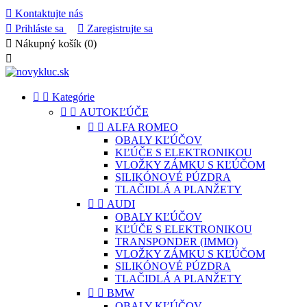

Kontaktujte nás

Prihláste sa

Zaregistrujte sa

Nákupný košík
(0)



Kategórie


AUTOKĽÚČE


ALFA ROMEO
OBALY KĽÚČOV
KĽÚČE S ELEKTRONIKOU
VLOŽKY ZÁMKU S KĽÚČOM
SILIKÓNOVÉ PÚZDRA
TLAČIDLÁ A PLANŽETY


AUDI
OBALY KĽÚČOV
KĽÚČE S ELEKTRONIKOU
TRANSPONDER (IMMO)
VLOŽKY ZÁMKU S KĽÚČOM
SILIKÓNOVÉ PÚZDRA
TLAČIDLÁ A PLANŽETY


BMW
OBALY KĽÚČOV