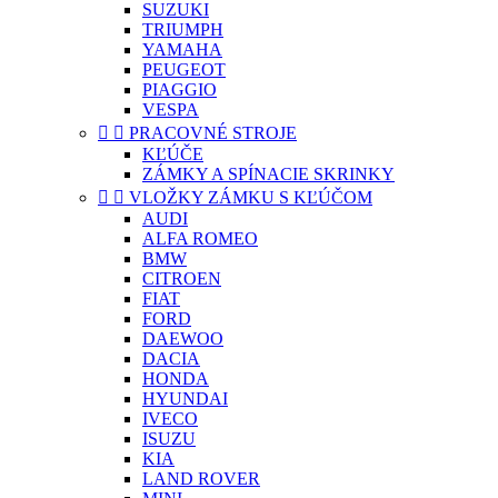
SUZUKI
TRIUMPH
YAMAHA
PEUGEOT
PIAGGIO
VESPA


PRACOVNÉ STROJE
KĽÚČE
ZÁMKY A SPÍNACIE SKRINKY


VLOŽKY ZÁMKU S KĽÚČOM
AUDI
ALFA ROMEO
BMW
CITROEN
FIAT
FORD
DAEWOO
DACIA
HONDA
HYUNDAI
IVECO
ISUZU
KIA
LAND ROVER