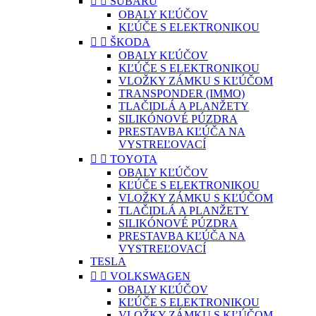


SUBARU
OBALY KĽÚČOV
KĽÚČE S ELEKTRONIKOU


ŠKODA
OBALY KĽÚČOV
KĽÚČE S ELEKTRONIKOU
VLOŽKY ZÁMKU S KĽÚČOM
TRANSPONDER (IMMO)
TLAČIDLÁ A PLANŽETY
SILIKÓNOVÉ PÚZDRA
PRESTAVBA KĽÚČA NA
VYSTREĽOVACÍ


TOYOTA
OBALY KĽÚČOV
KĽÚČE S ELEKTRONIKOU
VLOŽKY ZÁMKU S KĽÚČOM
TLAČIDLÁ A PLANŽETY
SILIKÓNOVÉ PÚZDRA
PRESTAVBA KĽÚČA NA
VYSTREĽOVACÍ
TESLA


VOLKSWAGEN
OBALY KĽÚČOV
KĽÚČE S ELEKTRONIKOU
VLOŽKY ZÁMKU S KĽÚČOM