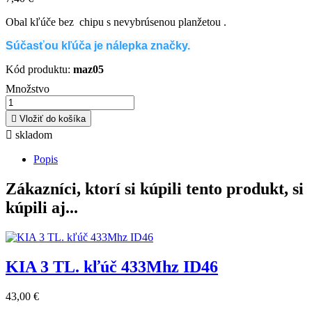
Obal kľúče bez chipu s nevybrúsenou planžetou
.
Súčasťou kľúča je nálepka značky.
Kód produktu:
maz05
Množstvo

Vložiť do košíka

skladom
Popis
Zákazníci, ktorí si kúpili tento produkt, si
kúpili aj...
KIA 3 TL. kľúč 433Mhz ID46
43,00 €