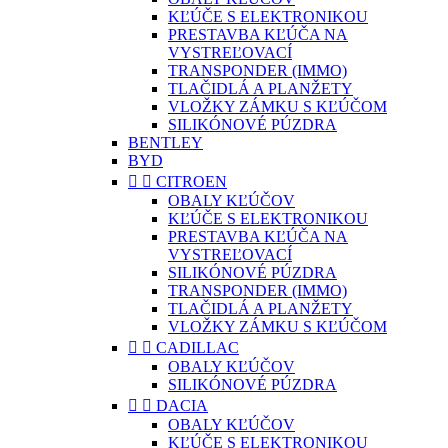
KĽÚČE S ELEKTRONIKOU
PRESTAVBA KĽÚČA NA
VYSTREĽOVACÍ
TRANSPONDER (IMMO)
TLAČIDLÁ A PLANŽETY
VLOŽKY ZÁMKU S KĽÚČOM
SILIKÓNOVÉ PÚZDRA
BENTLEY
BYD


CITROEN
OBALY KĽÚČOV
KĽÚČE S ELEKTRONIKOU
PRESTAVBA KĽÚČA NA
VYSTREĽOVACÍ
SILIKÓNOVÉ PÚZDRA
TRANSPONDER (IMMO)
TLAČIDLÁ A PLANŽETY
VLOŽKY ZÁMKU S KĽÚČOM


CADILLAC
OBALY KĽÚČOV
SILIKÓNOVÉ PÚZDRA


DACIA
OBALY KĽÚČOV
KĽÚČE S ELEKTRONIKOU