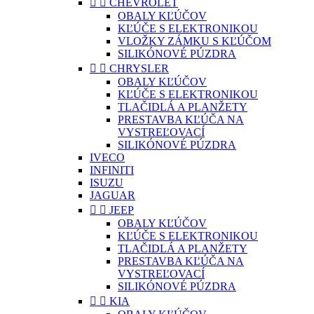


CHEVROLET
OBALY KĽÚČOV
KĽÚČE S ELEKTRONIKOU
VLOŽKY ZÁMKU S KĽÚČOM
SILIKÓNOVÉ PÚZDRA


CHRYSLER
OBALY KĽÚČOV
KĽÚČE S ELEKTRONIKOU
TLAČIDLÁ A PLANŽETY
PRESTAVBA KĽÚČA NA
VYSTREĽOVACÍ
SILIKÓNOVÉ PÚZDRA
IVECO
INFINITI
ISUZU
JAGUAR


JEEP
OBALY KĽÚČOV
KĽÚČE S ELEKTRONIKOU
TLAČIDLÁ A PLANŽETY
PRESTAVBA KĽÚČA NA
VYSTREĽOVACÍ
SILIKÓNOVÉ PÚZDRA


KIA