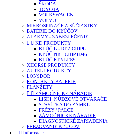
ŠKODA
TOYOTA
VOLKSWAGEN
VOLVO
MIKROSPÍNAČE A SÚČIASTKY
BATÉRIE DO KĽÚČOV
ALARMY - ZABEZPEČENIE


KD PRODUKTY
KĽÚČ B - BEZ CHIPU
KĽÚČ NB - CHIP ID46
KĽÚČ KEYLESS
XHORSE PRODUKTY
AUTEL PRODUKTY
LONSDOR
KONTAKTY BATÉRIE
PLANŽETY


ZÁMOČNÍCKE NÁRADIE
LISHI -NÚDZOVÉ OTVÁRAČE
STAVÍTKA DO ZÁMKU
FRÉZY / PALCE
ZÁMOČNÍCKE NÁRADIE
DIAGNOSTICKÉ ZARIADENIA
FRÉZOVANIE KĽÚČOV


Informácie