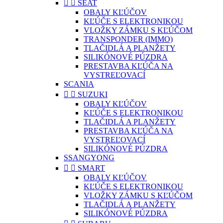


SEAT
OBALY KĽÚČOV
KĽÚČE S ELEKTRONIKOU
VLOŽKY ZÁMKU S KĽÚČOM
TRANSPONDER (IMMO)
TLAČIDLÁ A PLANŽETY
SILIKÓNOVÉ PÚZDRA
PRESTAVBA KĽÚČA NA
VYSTREĽOVACÍ
SCANIA


SUZUKI
OBALY KĽÚČOV
KĽÚČE S ELEKTRONIKOU
TLAČIDLÁ A PLANŽETY
PRESTAVBA KĽÚČA NA
VYSTREĽOVACÍ
SILIKÓNOVÉ PÚZDRA
SSANGYONG


SMART
OBALY KĽÚČOV
KĽÚČE S ELEKTRONIKOU
VLOŽKY ZÁMKU S KĽÚČOM
TLAČIDLÁ A PLANŽETY
SILIKÓNOVÉ PÚZDRA