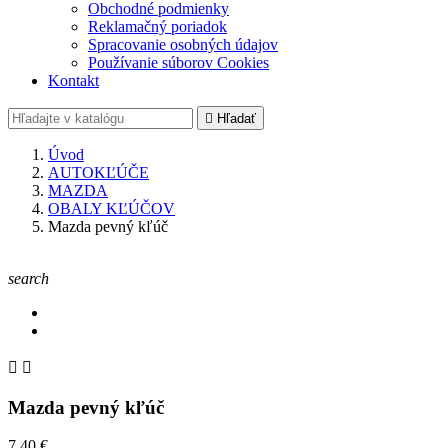
Obchodné podmienky
Reklamačný poriadok
Spracovanie osobných údajov
Používanie súborov Cookies
Kontakt

Hľadať
Úvod
AUTOKĽÚČE
MAZDA
OBALY KĽÚČOV
Mazda pevný kľúč
search


Mazda pevný kľúč
7,40 €