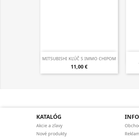

Rýchly náhľad
MITSUBISHI KĽÚČ S IMMO CHIPOM
11,00 €
KATALÓG
INFO
Akcie a zľavy
Obcho
Nové produkty
Reklam