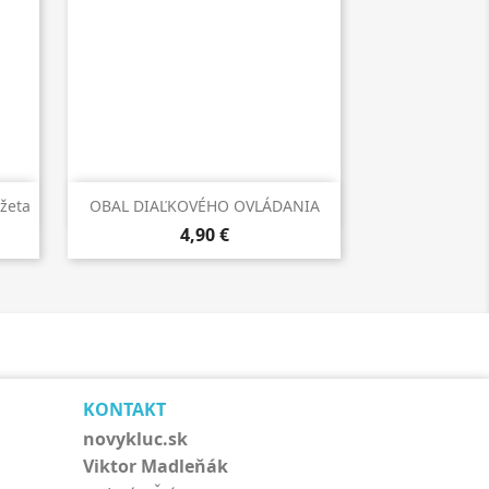

Rýchly náhľad
žeta
OBAL DIAĽKOVÉHO OVLÁDANIA
4,90 €
KONTAKT
novykluc.sk
Viktor Madleňák