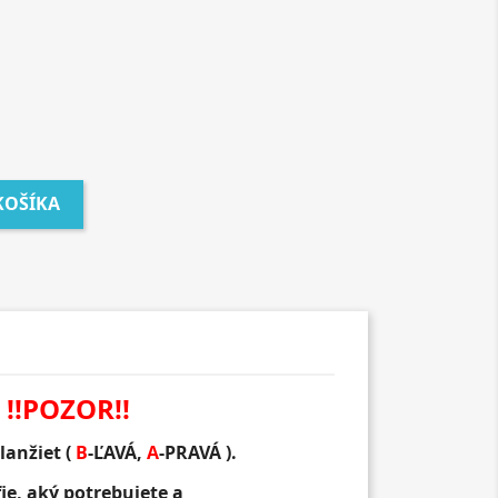
KOŠÍKA
!!POZOR!!
lanžiet (
B
-
ĽAVÁ
,
A
-
PRAVÁ
).
ie, aký potrebujete a