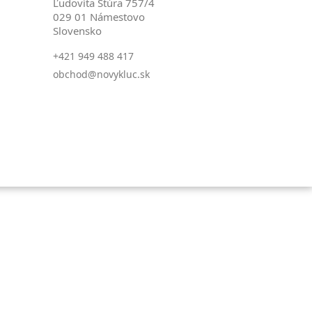
Ľudovíta Štúra 757/4
029 01 Námestovo
Slovensko
+421 949 488 417
obchod@novykluc.sk