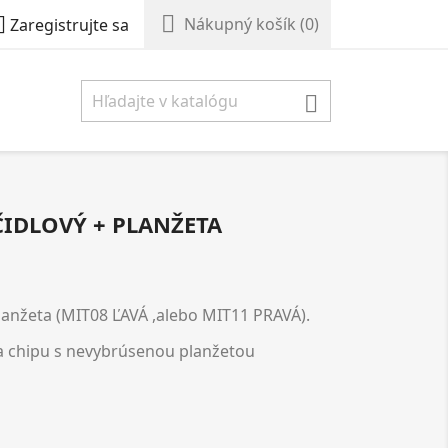


Nákupný košík
(0)
Zaregistrujte sa

ČIDLOVÝ + PLANŽETA
lanžeta (
MIT08 ĽAVÁ
,alebo
MIT11 PRAVÁ
).
 a chipu s nevybrúsenou planžetou