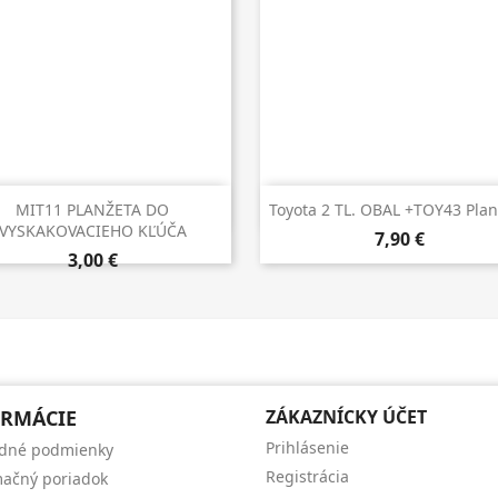


Rýchly náhľad
Rýchly náhľad
MIT11 PLANŽETA DO
Toyota 2 TL. OBAL +TOY43 Plan
VYSKAKOVACIEHO KĽÚČA
7,90 €
3,00 €
RMÁCIE
ZÁKAZNÍCKY ÚČET
Prihlásenie
dné podmienky
Registrácia
ačný poriadok