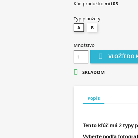
mit03
Kód produktu:
Typ planžety
A
B
Množstvo

VLOŽIŤ DO 

SKLADOM
Popis
Tento kľúč má 2 typy p
Vyberte podľa fotograf