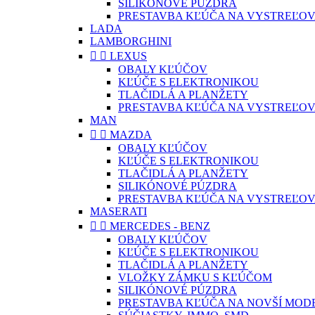
SILIKÓNOVÉ PÚZDRA
PRESTAVBA KĽÚČA NA VYSTREĽOV
LADA
LAMBORGHINI


LEXUS
OBALY KĽÚČOV
KĽÚČE S ELEKTRONIKOU
TLAČIDLÁ A PLANŽETY
PRESTAVBA KĽÚČA NA VYSTREĽOV
MAN


MAZDA
OBALY KĽÚČOV
KĽÚČE S ELEKTRONIKOU
TLAČIDLÁ A PLANŽETY
SILIKÓNOVÉ PÚZDRA
PRESTAVBA KĽÚČA NA VYSTREĽOV
MASERATI


MERCEDES - BENZ
OBALY KĽÚČOV
KĽÚČE S ELEKTRONIKOU
TLAČIDLÁ A PLANŽETY
VLOŽKY ZÁMKU S KĽÚČOM
SILIKÓNOVÉ PÚZDRA
PRESTAVBA KĽÚČA NA NOVŠÍ MOD