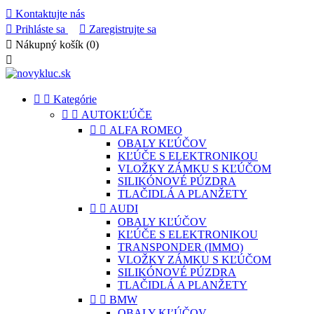

Kontaktujte nás

Prihláste sa

Zaregistrujte sa

Nákupný košík
(0)



Kategórie


AUTOKĽÚČE


ALFA ROMEO
OBALY KĽÚČOV
KĽÚČE S ELEKTRONIKOU
VLOŽKY ZÁMKU S KĽÚČOM
SILIKÓNOVÉ PÚZDRA
TLAČIDLÁ A PLANŽETY


AUDI
OBALY KĽÚČOV
KĽÚČE S ELEKTRONIKOU
TRANSPONDER (IMMO)
VLOŽKY ZÁMKU S KĽÚČOM
SILIKÓNOVÉ PÚZDRA
TLAČIDLÁ A PLANŽETY


BMW
OBALY KĽÚČOV