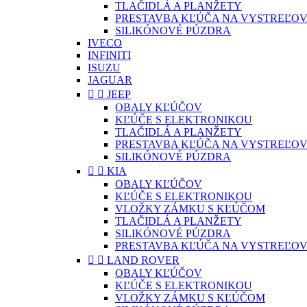
TLAČIDLÁ A PLANŽETY
PRESTAVBA KĽÚČA NA VYSTREĽOV
SILIKÓNOVÉ PÚZDRA
IVECO
INFINITI
ISUZU
JAGUAR


JEEP
OBALY KĽÚČOV
KĽÚČE S ELEKTRONIKOU
TLAČIDLÁ A PLANŽETY
PRESTAVBA KĽÚČA NA VYSTREĽOV
SILIKÓNOVÉ PÚZDRA


KIA
OBALY KĽÚČOV
KĽÚČE S ELEKTRONIKOU
VLOŽKY ZÁMKU S KĽÚČOM
TLAČIDLÁ A PLANŽETY
SILIKÓNOVÉ PÚZDRA
PRESTAVBA KĽÚČA NA VYSTREĽOV


LAND ROVER
OBALY KĽÚČOV
KĽÚČE S ELEKTRONIKOU
VLOŽKY ZÁMKU S KĽÚČOM