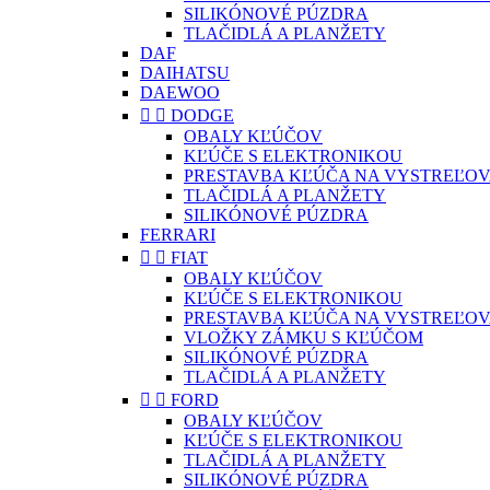
SILIKÓNOVÉ PÚZDRA
TLAČIDLÁ A PLANŽETY
DAF
DAIHATSU
DAEWOO


DODGE
OBALY KĽÚČOV
KĽÚČE S ELEKTRONIKOU
PRESTAVBA KĽÚČA NA VYSTREĽOV
TLAČIDLÁ A PLANŽETY
SILIKÓNOVÉ PÚZDRA
FERRARI


FIAT
OBALY KĽÚČOV
KĽÚČE S ELEKTRONIKOU
PRESTAVBA KĽÚČA NA VYSTREĽOV
VLOŽKY ZÁMKU S KĽÚČOM
SILIKÓNOVÉ PÚZDRA
TLAČIDLÁ A PLANŽETY


FORD
OBALY KĽÚČOV
KĽÚČE S ELEKTRONIKOU
TLAČIDLÁ A PLANŽETY
SILIKÓNOVÉ PÚZDRA