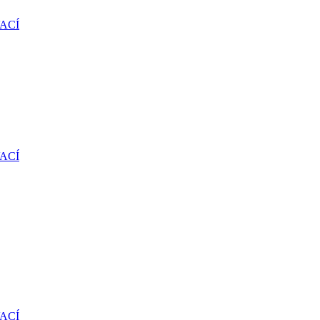
ACÍ
ACÍ
ACÍ