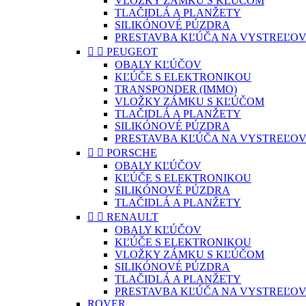
VLOŽKY ZÁMKU S KĽÚČOM
TLAČIDLÁ A PLANŽETY
SILIKÓNOVÉ PÚZDRA
PRESTAVBA KĽÚČA NA VYSTREĽOV


PEUGEOT
OBALY KĽÚČOV
KĽÚČE S ELEKTRONIKOU
TRANSPONDER (IMMO)
VLOŽKY ZÁMKU S KĽÚČOM
TLAČIDLÁ A PLANŽETY
SILIKÓNOVÉ PÚZDRA
PRESTAVBA KĽÚČA NA VYSTREĽOV


PORSCHE
OBALY KĽÚČOV
KĽÚČE S ELEKTRONIKOU
SILIKÓNOVÉ PÚZDRA
TLAČIDLÁ A PLANŽETY


RENAULT
OBALY KĽÚČOV
KĽÚČE S ELEKTRONIKOU
VLOŽKY ZÁMKU S KĽÚČOM
SILIKÓNOVÉ PÚZDRA
TLAČIDLÁ A PLANŽETY
PRESTAVBA KĽÚČA NA VYSTREĽOV
ROVER