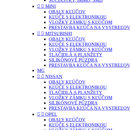
SÚČIASTKY, IMMO, SMD


MINI
OBALY KĽÚČOV
KĽÚČE S ELEKTRONIKOU
VLOŽKY ZÁMKU S KĽÚČOM
PRESTAVBA KĽÚČA NA VYSTREĽOV


MITSUBISHI
OBALY KĽÚČOV
KĽÚČE S ELEKTRONIKOU
VLOŽKY ZÁMKU S KĽÚČOM
TLAČIDLÁ A PLANŽETY
SILIKÓNOVÉ PÚZDRA
PRESTAVBA KĽÚČA NA VYSTREĽOV
MG


NISSAN
OBALY KĽÚČOV
KĽÚČE S ELEKTRONIKOU
TLAČIDLÁ A PLANŽETY
VLOŽKY ZÁMKU S KĽÚČOM
SILIKÓNOVÉ PÚZDRA
PRESTAVBA KĽÚČA NA VYSTREĽOV


OPEL
OBALY KĽÚČOV
KĽÚČE S ELEKTRONIKOU