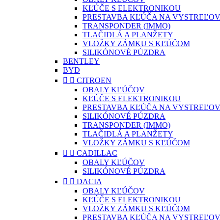
KĽÚČE S ELEKTRONIKOU
PRESTAVBA KĽÚČA NA VYSTREĽOV
TRANSPONDER (IMMO)
TLAČIDLÁ A PLANŽETY
VLOŽKY ZÁMKU S KĽÚČOM
SILIKÓNOVÉ PÚZDRA
BENTLEY
BYD


CITROEN
OBALY KĽÚČOV
KĽÚČE S ELEKTRONIKOU
PRESTAVBA KĽÚČA NA VYSTREĽOV
SILIKÓNOVÉ PÚZDRA
TRANSPONDER (IMMO)
TLAČIDLÁ A PLANŽETY
VLOŽKY ZÁMKU S KĽÚČOM


CADILLAC
OBALY KĽÚČOV
SILIKÓNOVÉ PÚZDRA


DACIA
OBALY KĽÚČOV
KĽÚČE S ELEKTRONIKOU
VLOŽKY ZÁMKU S KĽÚČOM
PRESTAVBA KĽÚČA NA VYSTREĽOV