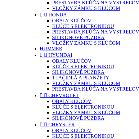
PRESTAVBA KĽÚČA NA VYSTREĽOV
VLOŽKY ZÁMKU S KĽÚČOM


HONDA
OBALY KĽÚČOV
KĽÚČE S ELEKTRONIKOU
PRESTAVBA KĽÚČA NA VYSTREĽOV
SILIKÓNOVÉ PÚZDRA
VLOŽKY ZÁMKU S KĽÚČOM
HUMMER


HYUNDAI
OBALY KĽÚČOV
KĽÚČE S ELEKTRONIKOU
SILIKÓNOVÉ PÚZDRA
TLAČIDLÁ A PLANŽETY
VLOŽKY ZÁMKU S KĽÚČOM
PRESTAVBA KĽÚČA NA VYSTREĽOV


CHEVROLET
OBALY KĽÚČOV
KĽÚČE S ELEKTRONIKOU
VLOŽKY ZÁMKU S KĽÚČOM
SILIKÓNOVÉ PÚZDRA


CHRYSLER
OBALY KĽÚČOV
KĽÚČE S ELEKTRONIKOU