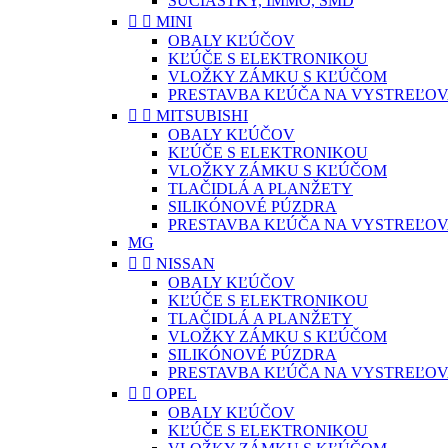
SÚČIASTKY, IMMO, SMD


MINI
OBALY KĽÚČOV
KĽÚČE S ELEKTRONIKOU
VLOŽKY ZÁMKU S KĽÚČOM
PRESTAVBA KĽÚČA NA VYSTREĽOV


MITSUBISHI
OBALY KĽÚČOV
KĽÚČE S ELEKTRONIKOU
VLOŽKY ZÁMKU S KĽÚČOM
TLAČIDLÁ A PLANŽETY
SILIKÓNOVÉ PÚZDRA
PRESTAVBA KĽÚČA NA VYSTREĽOV
MG


NISSAN
OBALY KĽÚČOV
KĽÚČE S ELEKTRONIKOU
TLAČIDLÁ A PLANŽETY
VLOŽKY ZÁMKU S KĽÚČOM
SILIKÓNOVÉ PÚZDRA
PRESTAVBA KĽÚČA NA VYSTREĽOV


OPEL
OBALY KĽÚČOV
KĽÚČE S ELEKTRONIKOU