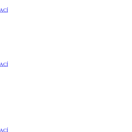
ACÍ
ACÍ
ACÍ