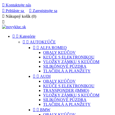

Kontaktujte nás

Prihláste sa

Zaregistrujte sa

Nákupný košík
(0)



Kategórie


AUTOKĽÚČE


ALFA ROMEO
OBALY KĽÚČOV
KĽÚČE S ELEKTRONIKOU
VLOŽKY ZÁMKU S KĽÚČOM
SILIKÓNOVÉ PÚZDRA
TLAČIDLÁ A PLANŽETY


AUDI
OBALY KĽÚČOV
KĽÚČE S ELEKTRONIKOU
TRANSPONDER (IMMO)
VLOŽKY ZÁMKU S KĽÚČOM
SILIKÓNOVÉ PÚZDRA
TLAČIDLÁ A PLANŽETY


BMW
OBALY KĽÚČOV