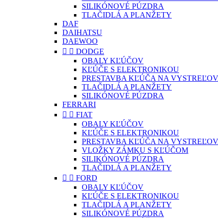
SILIKÓNOVÉ PÚZDRA
TLAČIDLÁ A PLANŽETY
DAF
DAIHATSU
DAEWOO


DODGE
OBALY KĽÚČOV
KĽÚČE S ELEKTRONIKOU
PRESTAVBA KĽÚČA NA VYSTREĽOV
TLAČIDLÁ A PLANŽETY
SILIKÓNOVÉ PÚZDRA
FERRARI


FIAT
OBALY KĽÚČOV
KĽÚČE S ELEKTRONIKOU
PRESTAVBA KĽÚČA NA VYSTREĽOV
VLOŽKY ZÁMKU S KĽÚČOM
SILIKÓNOVÉ PÚZDRA
TLAČIDLÁ A PLANŽETY


FORD
OBALY KĽÚČOV
KĽÚČE S ELEKTRONIKOU
TLAČIDLÁ A PLANŽETY
SILIKÓNOVÉ PÚZDRA