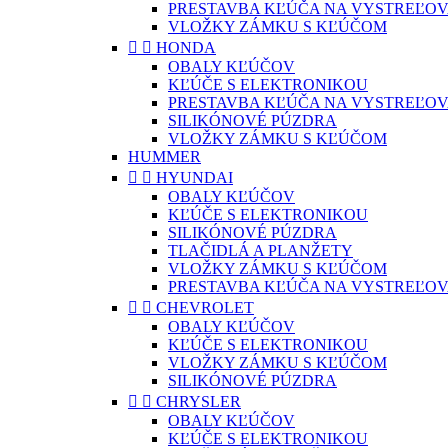
PRESTAVBA KĽÚČA NA VYSTREĽOV
VLOŽKY ZÁMKU S KĽÚČOM


HONDA
OBALY KĽÚČOV
KĽÚČE S ELEKTRONIKOU
PRESTAVBA KĽÚČA NA VYSTREĽOV
SILIKÓNOVÉ PÚZDRA
VLOŽKY ZÁMKU S KĽÚČOM
HUMMER


HYUNDAI
OBALY KĽÚČOV
KĽÚČE S ELEKTRONIKOU
SILIKÓNOVÉ PÚZDRA
TLAČIDLÁ A PLANŽETY
VLOŽKY ZÁMKU S KĽÚČOM
PRESTAVBA KĽÚČA NA VYSTREĽOV


CHEVROLET
OBALY KĽÚČOV
KĽÚČE S ELEKTRONIKOU
VLOŽKY ZÁMKU S KĽÚČOM
SILIKÓNOVÉ PÚZDRA


CHRYSLER
OBALY KĽÚČOV
KĽÚČE S ELEKTRONIKOU