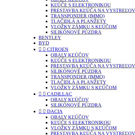
KĽÚČE S ELEKTRONIKOU
PRESTAVBA KĽÚČA NA VYSTREĽOV
TRANSPONDER (IMMO)
TLAČIDLÁ A PLANŽETY
VLOŽKY ZÁMKU S KĽÚČOM
SILIKÓNOVÉ PÚZDRA
BENTLEY
BYD


CITROEN
OBALY KĽÚČOV
KĽÚČE S ELEKTRONIKOU
PRESTAVBA KĽÚČA NA VYSTREĽOV
SILIKÓNOVÉ PÚZDRA
TRANSPONDER (IMMO)
TLAČIDLÁ A PLANŽETY
VLOŽKY ZÁMKU S KĽÚČOM


CADILLAC
OBALY KĽÚČOV
SILIKÓNOVÉ PÚZDRA


DACIA
OBALY KĽÚČOV
KĽÚČE S ELEKTRONIKOU
VLOŽKY ZÁMKU S KĽÚČOM
PRESTAVBA KĽÚČA NA VYSTREĽOV