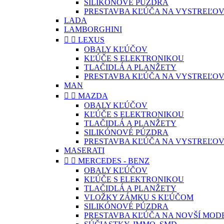
SILIKÓNOVÉ PÚZDRA
PRESTAVBA KĽÚČA NA VYSTREĽOV
LADA
LAMBORGHINI


LEXUS
OBALY KĽÚČOV
KĽÚČE S ELEKTRONIKOU
TLAČIDLÁ A PLANŽETY
PRESTAVBA KĽÚČA NA VYSTREĽOV
MAN


MAZDA
OBALY KĽÚČOV
KĽÚČE S ELEKTRONIKOU
TLAČIDLÁ A PLANŽETY
SILIKÓNOVÉ PÚZDRA
PRESTAVBA KĽÚČA NA VYSTREĽOV
MASERATI


MERCEDES - BENZ
OBALY KĽÚČOV
KĽÚČE S ELEKTRONIKOU
TLAČIDLÁ A PLANŽETY
VLOŽKY ZÁMKU S KĽÚČOM
SILIKÓNOVÉ PÚZDRA
PRESTAVBA KĽÚČA NA NOVŠÍ MOD