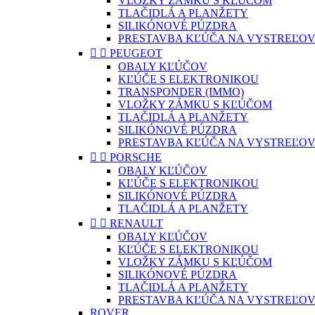
VLOŽKY ZÁMKU S KĽÚČOM
TLAČIDLÁ A PLANŽETY
SILIKÓNOVÉ PÚZDRA
PRESTAVBA KĽÚČA NA VYSTREĽOV


PEUGEOT
OBALY KĽÚČOV
KĽÚČE S ELEKTRONIKOU
TRANSPONDER (IMMO)
VLOŽKY ZÁMKU S KĽÚČOM
TLAČIDLÁ A PLANŽETY
SILIKÓNOVÉ PÚZDRA
PRESTAVBA KĽÚČA NA VYSTREĽOV


PORSCHE
OBALY KĽÚČOV
KĽÚČE S ELEKTRONIKOU
SILIKÓNOVÉ PÚZDRA
TLAČIDLÁ A PLANŽETY


RENAULT
OBALY KĽÚČOV
KĽÚČE S ELEKTRONIKOU
VLOŽKY ZÁMKU S KĽÚČOM
SILIKÓNOVÉ PÚZDRA
TLAČIDLÁ A PLANŽETY
PRESTAVBA KĽÚČA NA VYSTREĽOV
ROVER