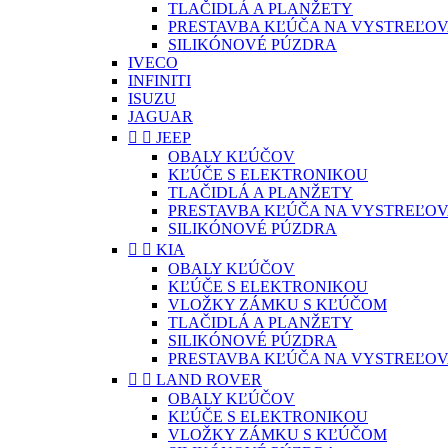
TLAČIDLÁ A PLANŽETY
PRESTAVBA KĽÚČA NA VYSTREĽOV
SILIKÓNOVÉ PÚZDRA
IVECO
INFINITI
ISUZU
JAGUAR


JEEP
OBALY KĽÚČOV
KĽÚČE S ELEKTRONIKOU
TLAČIDLÁ A PLANŽETY
PRESTAVBA KĽÚČA NA VYSTREĽOV
SILIKÓNOVÉ PÚZDRA


KIA
OBALY KĽÚČOV
KĽÚČE S ELEKTRONIKOU
VLOŽKY ZÁMKU S KĽÚČOM
TLAČIDLÁ A PLANŽETY
SILIKÓNOVÉ PÚZDRA
PRESTAVBA KĽÚČA NA VYSTREĽOV


LAND ROVER
OBALY KĽÚČOV
KĽÚČE S ELEKTRONIKOU
VLOŽKY ZÁMKU S KĽÚČOM