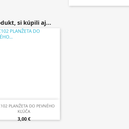
ukt, si kúpili aj...

Rýchly náhľad
C102 PLANŽETA DO PEVNÉHO
KĽÚČA
3,00 €