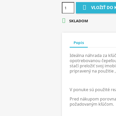

VLOŽIŤ DO 

SKLADOM
Popis
Ideálna náhrada za kľúč
opotrebovanou čepeľo
stačí preložiť svoj imobi
pripravený na použitie 
V ponuke sú použité re
Pred nákupom porovnajt
požadovaným kľúčom.