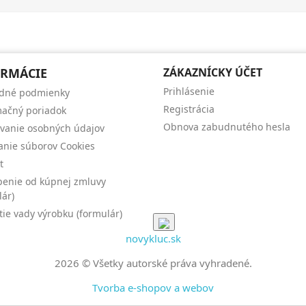
RMÁCIE
ZÁKAZNÍCKY ÚČET
Prihlásenie
dné podmienky
Registrácia
ačný poriadok
Obnova zabudnutého hesla
vanie osobných údajov
anie súborov Cookies
t
enie od kúpnej zmluvy
lár)
tie vady výrobku (formulár)
novykluc.sk
2026 © Všetky autorské práva vyhradené.
Tvorba e-shopov a webov