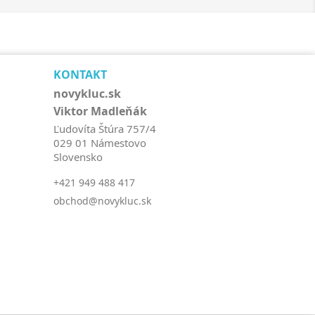
KONTAKT
novykluc.sk
Viktor Madleňák
Ľudovíta Štúra 757/4
029 01 Námestovo
Slovensko
+421 949 488 417
obchod@novykluc.sk