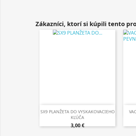
Zákazníci, ktorí si kúpili tento prod

Rýchly náhľad
SX9 PLANŽETA DO VYSKAKOVACIEHO
VA
KĽÚČA
3,00 €