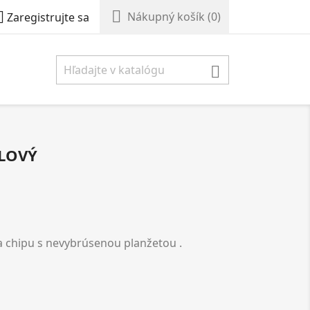


Nákupný košík
(0)
Zaregistrujte sa

DLOVÝ
a chipu s nevybrúsenou planžetou .