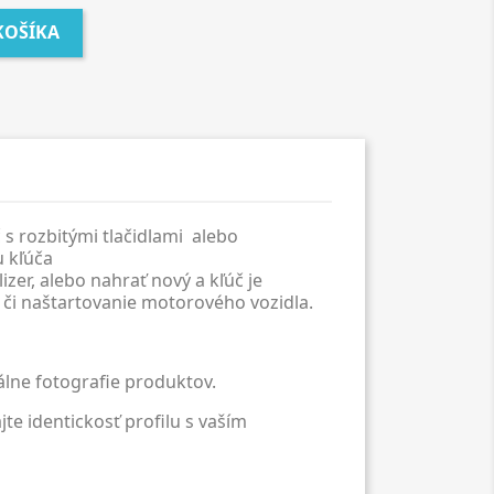
KOŠÍKA
 s rozbitými tlačidlami alebo
u kľúča
lizer, alebo nahrať nový a kľúč je
, či naštartovanie motorového vozidla.
álne fotografie produktov.
e identickosť profilu s vaším