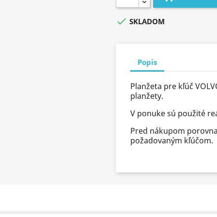

SKLADOM
Popis
Planžeta pre kľúč VOL
planžety.
V ponuke sú použité re
Pred nákupom porovnajt
požadovaným kľúčom.