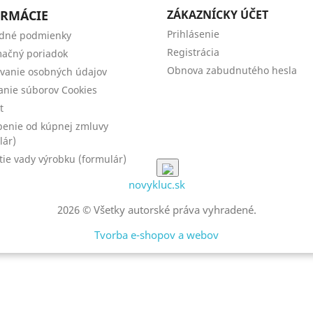
RMÁCIE
ZÁKAZNÍCKY ÚČET
Prihlásenie
dné podmienky
Registrácia
ačný poriadok
Obnova zabudnutého hesla
vanie osobných údajov
anie súborov Cookies
t
enie od kúpnej zmluvy
lár)
tie vady výrobku (formulár)
novykluc.sk
2026 © Všetky autorské práva vyhradené.
Tvorba e-shopov a webov