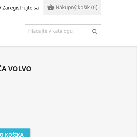


Nákupný košík
(0)
Zaregistrujte sa

ČA VOLVO
DO KOŠÍKA