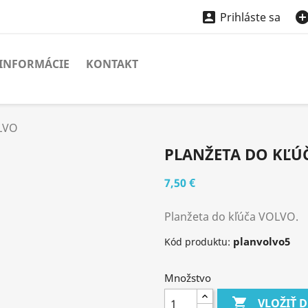

Prihláste sa
INFORMÁCIE
KONTAKT
OLVO
PLANŽETA DO KĽÚ
7,50 €
Planžeta do kľúča VOLVO.
planvolvo5
Kód produktu:
Množstvo

VLOŽIŤ 