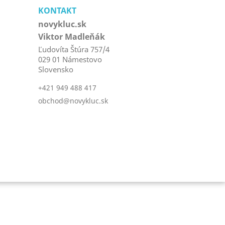
KONTAKT
novykluc.sk
Viktor Madleňák
Ľudovíta Štúra 757/4
029 01 Námestovo
Slovensko
+421 949 488 417
obchod@novykluc.sk