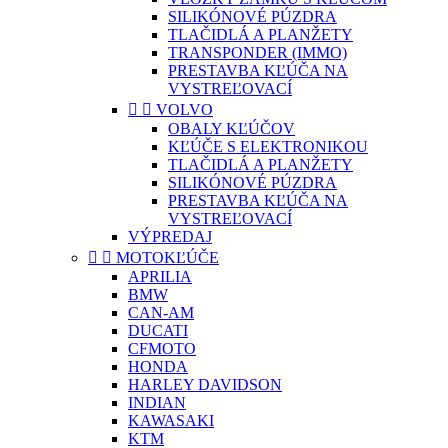
SILIKÓNOVÉ PÚZDRA
TLAČIDLÁ A PLANŽETY
TRANSPONDER (IMMO)
PRESTAVBA KĽÚČA NA
VYSTREĽOVACÍ


VOLVO
OBALY KĽÚČOV
KĽÚČE S ELEKTRONIKOU
TLAČIDLÁ A PLANŽETY
SILIKÓNOVÉ PÚZDRA
PRESTAVBA KĽÚČA NA
VYSTREĽOVACÍ
VÝPREDAJ


MOTOKĽÚČE
APRILIA
BMW
CAN-AM
DUCATI
CFMOTO
HONDA
HARLEY DAVIDSON
INDIAN
KAWASAKI
KTM