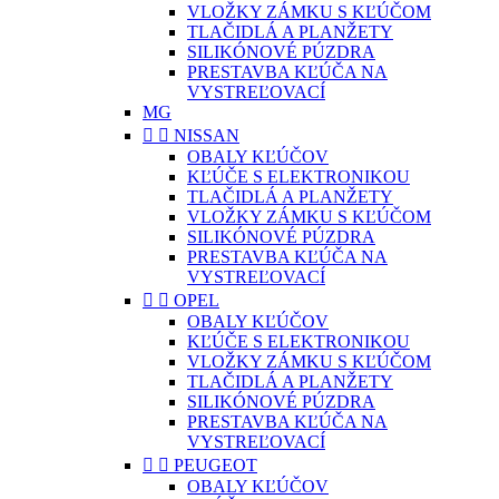
VLOŽKY ZÁMKU S KĽÚČOM
TLAČIDLÁ A PLANŽETY
SILIKÓNOVÉ PÚZDRA
PRESTAVBA KĽÚČA NA
VYSTREĽOVACÍ
MG


NISSAN
OBALY KĽÚČOV
KĽÚČE S ELEKTRONIKOU
TLAČIDLÁ A PLANŽETY
VLOŽKY ZÁMKU S KĽÚČOM
SILIKÓNOVÉ PÚZDRA
PRESTAVBA KĽÚČA NA
VYSTREĽOVACÍ


OPEL
OBALY KĽÚČOV
KĽÚČE S ELEKTRONIKOU
VLOŽKY ZÁMKU S KĽÚČOM
TLAČIDLÁ A PLANŽETY
SILIKÓNOVÉ PÚZDRA
PRESTAVBA KĽÚČA NA
VYSTREĽOVACÍ


PEUGEOT
OBALY KĽÚČOV