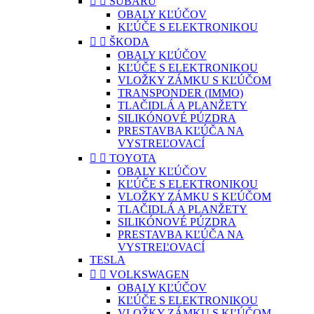


SUBARU
OBALY KĽÚČOV
KĽÚČE S ELEKTRONIKOU


ŠKODA
OBALY KĽÚČOV
KĽÚČE S ELEKTRONIKOU
VLOŽKY ZÁMKU S KĽÚČOM
TRANSPONDER (IMMO)
TLAČIDLÁ A PLANŽETY
SILIKÓNOVÉ PÚZDRA
PRESTAVBA KĽÚČA NA
VYSTREĽOVACÍ


TOYOTA
OBALY KĽÚČOV
KĽÚČE S ELEKTRONIKOU
VLOŽKY ZÁMKU S KĽÚČOM
TLAČIDLÁ A PLANŽETY
SILIKÓNOVÉ PÚZDRA
PRESTAVBA KĽÚČA NA
VYSTREĽOVACÍ
TESLA


VOLKSWAGEN
OBALY KĽÚČOV
KĽÚČE S ELEKTRONIKOU
VLOŽKY ZÁMKU S KĽÚČOM