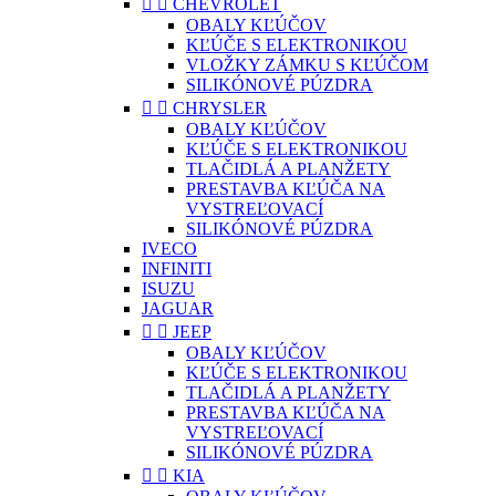


CHEVROLET
OBALY KĽÚČOV
KĽÚČE S ELEKTRONIKOU
VLOŽKY ZÁMKU S KĽÚČOM
SILIKÓNOVÉ PÚZDRA


CHRYSLER
OBALY KĽÚČOV
KĽÚČE S ELEKTRONIKOU
TLAČIDLÁ A PLANŽETY
PRESTAVBA KĽÚČA NA
VYSTREĽOVACÍ
SILIKÓNOVÉ PÚZDRA
IVECO
INFINITI
ISUZU
JAGUAR


JEEP
OBALY KĽÚČOV
KĽÚČE S ELEKTRONIKOU
TLAČIDLÁ A PLANŽETY
PRESTAVBA KĽÚČA NA
VYSTREĽOVACÍ
SILIKÓNOVÉ PÚZDRA


KIA