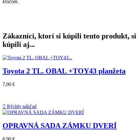
kľúčom.
Zákazníci, ktorí si kúpili tento produkt, si
kúpili aj...
Toyota 2 TL. OBAL +TOY43 planžeta
7,90 €

Rýchly náhľad
OPRAVNÁ SADA ZÁMKU DVERÍ
6,90 €