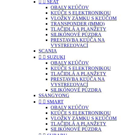


SEAT
OBALY KĽÚČOV
KĽÚČE S ELEKTRONIKOU
VLOŽKY ZÁMKU S KĽÚČOM
TRANSPONDER (IMMO)
TLAČIDLÁ A PLANŽETY
SILIKÓNOVÉ PÚZDRA
PRESTAVBA KĽÚČA NA
VYSTREĽOVACÍ
SCANIA


SUZUKI
OBALY KĽÚČOV
KĽÚČE S ELEKTRONIKOU
TLAČIDLÁ A PLANŽETY
PRESTAVBA KĽÚČA NA
VYSTREĽOVACÍ
SILIKÓNOVÉ PÚZDRA
SSANGYONG


SMART
OBALY KĽÚČOV
KĽÚČE S ELEKTRONIKOU
VLOŽKY ZÁMKU S KĽÚČOM
TLAČIDLÁ A PLANŽETY
SILIKÓNOVÉ PÚZDRA