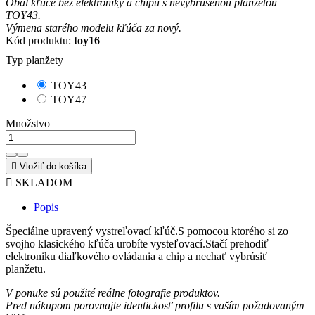
Obal kľúče bez elektroniky a chipu s nevybrúsenou planžetou
TOY43.
Výmena starého modelu kľúča za nový.
Kód produktu:
toy16
Typ planžety
TOY43
TOY47
Množstvo

Vložiť do košíka

SKLADOM
Popis
Špeciálne upravený vystreľovací kľúč.S pomocou ktorého si zo
svojho klasického kľúča urobíte vysteľovací.Stačí prehodiť
elektroniku diaľkového ovládania a chip a nechať vybrúsiť
planžetu.
V ponuke sú použité reálne fotografie produktov.
Pred nákupom porovnajte identickosť profilu s vaším požadovaným