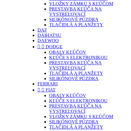
VLOŽKY ZÁMKU S KĽÚČOM
PRESTAVBA KĽÚČA NA
VYSTREĽOVACÍ
SILIKÓNOVÉ PÚZDRA
TLAČIDLÁ A PLANŽETY
DAF
DAIHATSU
DAEWOO


DODGE
OBALY KĽÚČOV
KĽÚČE S ELEKTRONIKOU
PRESTAVBA KĽÚČA NA
VYSTREĽOVACÍ
TLAČIDLÁ A PLANŽETY
SILIKÓNOVÉ PÚZDRA
FERRARI


FIAT
OBALY KĽÚČOV
KĽÚČE S ELEKTRONIKOU
PRESTAVBA KĽÚČA NA
VYSTREĽOVACÍ
VLOŽKY ZÁMKU S KĽÚČOM
SILIKÓNOVÉ PÚZDRA
TLAČIDLÁ A PLANŽETY