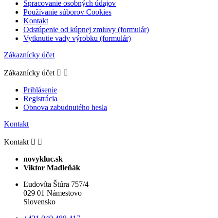
Spracovanie osobných údajov
Používanie súborov Cookies
Kontakt
Odstúpenie od kúpnej zmluvy (formulár)
Vytknutie vady výrobku (formulár)
Zákaznícky účet
Zákaznícky účet


Prihlásenie
Registrácia
Obnova zabudnutého hesla
Kontakt
Kontakt


novykluc.sk
Viktor Madleňák
Ľudovíta Štúra 757/4
029 01 Námestovo
Slovensko