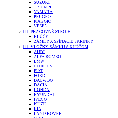
SUZUKI
TRIUMPH
YAMAHA
PEUGEOT
PIAGGIO
VESPA


PRACOVNÉ STROJE
KĽÚČE
ZÁMKY A SPÍNACIE SKRINKY


VLOŽKY ZÁMKU S KĽÚČOM
AUDI
ALFA ROMEO
BMW
CITROEN
FIAT
FORD
DAEWOO
DACIA
HONDA
HYUNDAI
IVECO
ISUZU
KIA
LAND ROVER