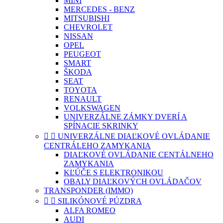
MINI
MERCEDES - BENZ
MITSUBISHI
CHEVROLET
NISSAN
OPEL
PEUGEOT
SMART
ŠKODA
SEAT
TOYOTA
RENAULT
VOLKSWAGEN
UNIVERZÁLNE ZÁMKY DVERÍ A
SPÍNACIE SKRINKY


UNIVERZÁLNE DIAĽKOVÉ OVLÁDANIE
CENTRÁLEHO ZAMYKANIA
DIAĽKOVÉ OVLÁDANIE CENTÁLNEHO
ZAMYKANIA
KĽÚČE S ELEKTRONIKOU
OBALY DIAĽKOVÝCH OVLÁDAČOV
TRANSPONDER (IMMO)


SILIKÓNOVÉ PÚZDRA
ALFA ROMEO
AUDI