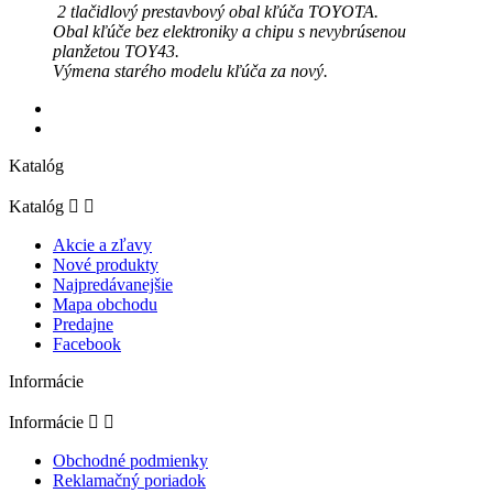
2 tlačidlový prestavbový obal kľúča
TOYOTA.
Obal kľúče bez elektroniky a chipu s nevybrúsenou
planžetou TOY43.
Výmena starého modelu kľúča za nový.
Katalóg
Katalóg


Akcie a zľavy
Nové produkty
Najpredávanejšie
Mapa obchodu
Predajne
Facebook
Informácie
Informácie


Obchodné podmienky
Reklamačný poriadok