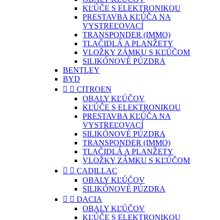
KĽÚČE S ELEKTRONIKOU
PRESTAVBA KĽÚČA NA
VYSTREĽOVACÍ
TRANSPONDER (IMMO)
TLAČIDLÁ A PLANŽETY
VLOŽKY ZÁMKU S KĽÚČOM
SILIKÓNOVÉ PÚZDRA
BENTLEY
BYD


CITROEN
OBALY KĽÚČOV
KĽÚČE S ELEKTRONIKOU
PRESTAVBA KĽÚČA NA
VYSTREĽOVACÍ
SILIKÓNOVÉ PÚZDRA
TRANSPONDER (IMMO)
TLAČIDLÁ A PLANŽETY
VLOŽKY ZÁMKU S KĽÚČOM


CADILLAC
OBALY KĽÚČOV
SILIKÓNOVÉ PÚZDRA


DACIA
OBALY KĽÚČOV
KĽÚČE S ELEKTRONIKOU