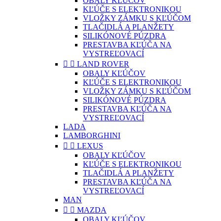
OBALY KĽÚČOV
KĽÚČE S ELEKTRONIKOU
VLOŽKY ZÁMKU S KĽÚČOM
TLAČIDLÁ A PLANŽETY
SILIKÓNOVÉ PÚZDRA
PRESTAVBA KĽÚČA NA
VYSTREĽOVACÍ


LAND ROVER
OBALY KĽÚČOV
KĽÚČE S ELEKTRONIKOU
VLOŽKY ZÁMKU S KĽÚČOM
SILIKÓNOVÉ PÚZDRA
PRESTAVBA KĽÚČA NA
VYSTREĽOVACÍ
LADA
LAMBORGHINI


LEXUS
OBALY KĽÚČOV
KĽÚČE S ELEKTRONIKOU
TLAČIDLÁ A PLANŽETY
PRESTAVBA KĽÚČA NA
VYSTREĽOVACÍ
MAN


MAZDA
OBALY KĽÚČOV