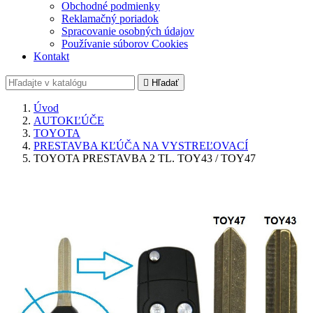
Obchodné podmienky
Reklamačný poriadok
Spracovanie osobných údajov
Používanie súborov Cookies
Kontakt

Hľadať
Úvod
AUTOKĽÚČE
TOYOTA
PRESTAVBA KĽÚČA NA VYSTREĽOVACÍ
TOYOTA PRESTAVBA 2 TL. TOY43 / TOY47