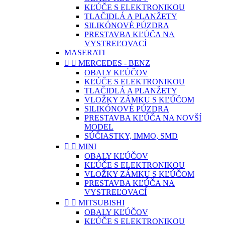
KĽÚČE S ELEKTRONIKOU
TLAČIDLÁ A PLANŽETY
SILIKÓNOVÉ PÚZDRA
PRESTAVBA KĽÚČA NA
VYSTREĽOVACÍ
MASERATI


MERCEDES - BENZ
OBALY KĽÚČOV
KĽÚČE S ELEKTRONIKOU
TLAČIDLÁ A PLANŽETY
VLOŽKY ZÁMKU S KĽÚČOM
SILIKÓNOVÉ PÚZDRA
PRESTAVBA KĽÚČA NA NOVŠÍ
MODEL
SÚČIASTKY, IMMO, SMD


MINI
OBALY KĽÚČOV
KĽÚČE S ELEKTRONIKOU
VLOŽKY ZÁMKU S KĽÚČOM
PRESTAVBA KĽÚČA NA
VYSTREĽOVACÍ


MITSUBISHI
OBALY KĽÚČOV
KĽÚČE S ELEKTRONIKOU