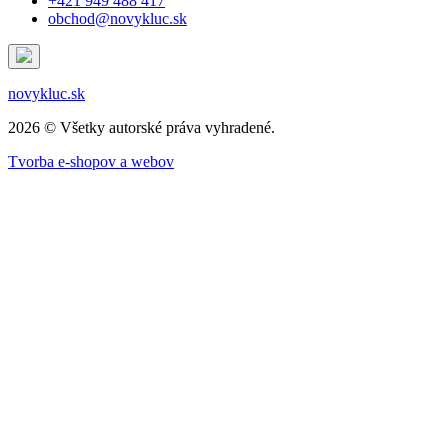
+421 949 488 417
obchod@novykluc.sk
novykluc.sk
2026 © Všetky autorské práva vyhradené.
Tvorba e-shopov a webov