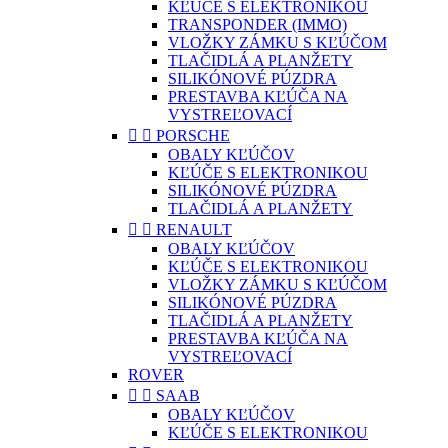
KĽÚČE S ELEKTRONIKOU
TRANSPONDER (IMMO)
VLOŽKY ZÁMKU S KĽÚČOM
TLAČIDLÁ A PLANŽETY
SILIKÓNOVÉ PÚZDRA
PRESTAVBA KĽÚČA NA
VYSTREĽOVACÍ


PORSCHE
OBALY KĽÚČOV
KĽÚČE S ELEKTRONIKOU
SILIKÓNOVÉ PÚZDRA
TLAČIDLÁ A PLANŽETY


RENAULT
OBALY KĽÚČOV
KĽÚČE S ELEKTRONIKOU
VLOŽKY ZÁMKU S KĽÚČOM
SILIKÓNOVÉ PÚZDRA
TLAČIDLÁ A PLANŽETY
PRESTAVBA KĽÚČA NA
VYSTREĽOVACÍ
ROVER


SAAB
OBALY KĽÚČOV
KĽÚČE S ELEKTRONIKOU