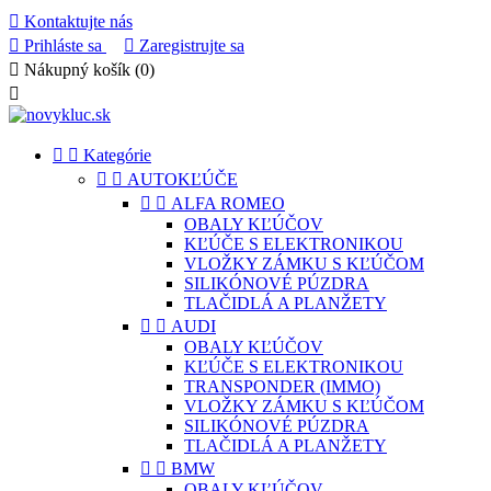

Kontaktujte nás

Prihláste sa

Zaregistrujte sa

Nákupný košík
(0)



Kategórie


AUTOKĽÚČE


ALFA ROMEO
OBALY KĽÚČOV
KĽÚČE S ELEKTRONIKOU
VLOŽKY ZÁMKU S KĽÚČOM
SILIKÓNOVÉ PÚZDRA
TLAČIDLÁ A PLANŽETY


AUDI
OBALY KĽÚČOV
KĽÚČE S ELEKTRONIKOU
TRANSPONDER (IMMO)
VLOŽKY ZÁMKU S KĽÚČOM
SILIKÓNOVÉ PÚZDRA
TLAČIDLÁ A PLANŽETY


BMW
OBALY KĽÚČOV