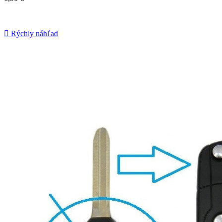

Rýchly náhľad