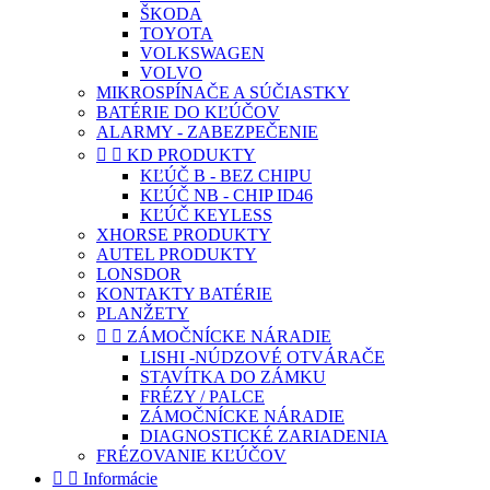
ŠKODA
TOYOTA
VOLKSWAGEN
VOLVO
MIKROSPÍNAČE A SÚČIASTKY
BATÉRIE DO KĽÚČOV
ALARMY - ZABEZPEČENIE


KD PRODUKTY
KĽÚČ B - BEZ CHIPU
KĽÚČ NB - CHIP ID46
KĽÚČ KEYLESS
XHORSE PRODUKTY
AUTEL PRODUKTY
LONSDOR
KONTAKTY BATÉRIE
PLANŽETY


ZÁMOČNÍCKE NÁRADIE
LISHI -NÚDZOVÉ OTVÁRAČE
STAVÍTKA DO ZÁMKU
FRÉZY / PALCE
ZÁMOČNÍCKE NÁRADIE
DIAGNOSTICKÉ ZARIADENIA
FRÉZOVANIE KĽÚČOV


Informácie