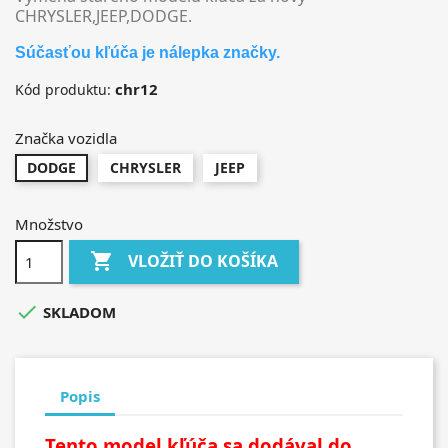
CHRYSLER,JEEP,DODGE
.
Súčasťou kľúča je nálepka značky.
chr12
Kód produktu:
Značka vozidla
DODGE
CHRYSLER
JEEP
Množstvo

VLOŽIŤ DO KOŠÍKA

SKLADOM
Popis
Tento model kľúča sa dodával do