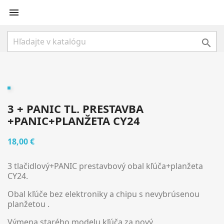


3 + PANIC TL. PRESTAVBA
+PANIC+PLANŽETA CY24
18,00 €
3 tlačidlový+PANIC prestavbový obal kľúča+planžeta
CY24
.
Obal kľúče bez elektroniky a chipu s nevybrúsenou
planžetou .
Výmena starého modelu kľúča za nový