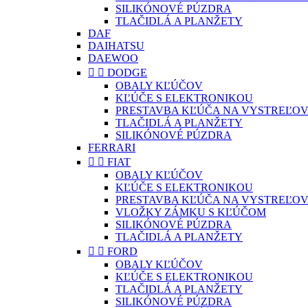
SILIKÓNOVÉ PÚZDRA
TLAČIDLÁ A PLANŽETY
DAF
DAIHATSU
DAEWOO


DODGE
OBALY KĽÚČOV
KĽÚČE S ELEKTRONIKOU
PRESTAVBA KĽÚČA NA VYSTREĽOV
TLAČIDLÁ A PLANŽETY
SILIKÓNOVÉ PÚZDRA
FERRARI


FIAT
OBALY KĽÚČOV
KĽÚČE S ELEKTRONIKOU
PRESTAVBA KĽÚČA NA VYSTREĽOV
VLOŽKY ZÁMKU S KĽÚČOM
SILIKÓNOVÉ PÚZDRA
TLAČIDLÁ A PLANŽETY


FORD
OBALY KĽÚČOV
KĽÚČE S ELEKTRONIKOU
TLAČIDLÁ A PLANŽETY
SILIKÓNOVÉ PÚZDRA