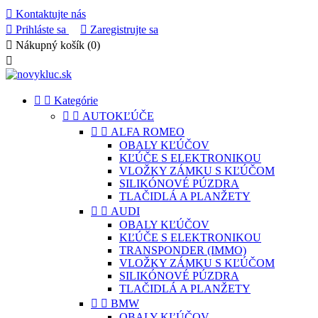

Kontaktujte nás

Prihláste sa

Zaregistrujte sa

Nákupný košík
(0)



Kategórie


AUTOKĽÚČE


ALFA ROMEO
OBALY KĽÚČOV
KĽÚČE S ELEKTRONIKOU
VLOŽKY ZÁMKU S KĽÚČOM
SILIKÓNOVÉ PÚZDRA
TLAČIDLÁ A PLANŽETY


AUDI
OBALY KĽÚČOV
KĽÚČE S ELEKTRONIKOU
TRANSPONDER (IMMO)
VLOŽKY ZÁMKU S KĽÚČOM
SILIKÓNOVÉ PÚZDRA
TLAČIDLÁ A PLANŽETY


BMW
OBALY KĽÚČOV