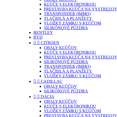
KĽÚČE S ELEKTRONIKOU
PRESTAVBA KĽÚČA NA VYSTREĽOV
TRANSPONDER (IMMO)
TLAČIDLÁ A PLANŽETY
VLOŽKY ZÁMKU S KĽÚČOM
SILIKÓNOVÉ PÚZDRA
BENTLEY
BYD


CITROEN
OBALY KĽÚČOV
KĽÚČE S ELEKTRONIKOU
PRESTAVBA KĽÚČA NA VYSTREĽOV
SILIKÓNOVÉ PÚZDRA
TRANSPONDER (IMMO)
TLAČIDLÁ A PLANŽETY
VLOŽKY ZÁMKU S KĽÚČOM


CADILLAC
OBALY KĽÚČOV
SILIKÓNOVÉ PÚZDRA


DACIA
OBALY KĽÚČOV
KĽÚČE S ELEKTRONIKOU
VLOŽKY ZÁMKU S KĽÚČOM
PRESTAVBA KĽÚČA NA VYSTREĽOV