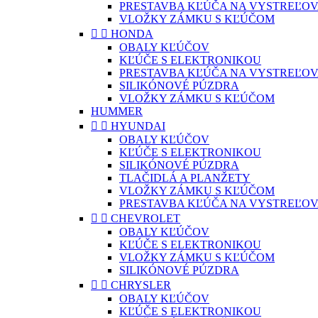
PRESTAVBA KĽÚČA NA VYSTREĽOV
VLOŽKY ZÁMKU S KĽÚČOM


HONDA
OBALY KĽÚČOV
KĽÚČE S ELEKTRONIKOU
PRESTAVBA KĽÚČA NA VYSTREĽOV
SILIKÓNOVÉ PÚZDRA
VLOŽKY ZÁMKU S KĽÚČOM
HUMMER


HYUNDAI
OBALY KĽÚČOV
KĽÚČE S ELEKTRONIKOU
SILIKÓNOVÉ PÚZDRA
TLAČIDLÁ A PLANŽETY
VLOŽKY ZÁMKU S KĽÚČOM
PRESTAVBA KĽÚČA NA VYSTREĽOV


CHEVROLET
OBALY KĽÚČOV
KĽÚČE S ELEKTRONIKOU
VLOŽKY ZÁMKU S KĽÚČOM
SILIKÓNOVÉ PÚZDRA


CHRYSLER
OBALY KĽÚČOV
KĽÚČE S ELEKTRONIKOU