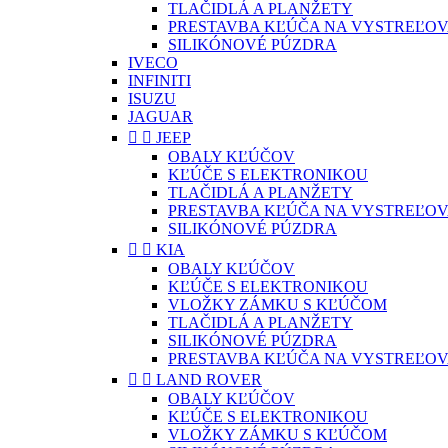
TLAČIDLÁ A PLANŽETY
PRESTAVBA KĽÚČA NA VYSTREĽOV
SILIKÓNOVÉ PÚZDRA
IVECO
INFINITI
ISUZU
JAGUAR


JEEP
OBALY KĽÚČOV
KĽÚČE S ELEKTRONIKOU
TLAČIDLÁ A PLANŽETY
PRESTAVBA KĽÚČA NA VYSTREĽOV
SILIKÓNOVÉ PÚZDRA


KIA
OBALY KĽÚČOV
KĽÚČE S ELEKTRONIKOU
VLOŽKY ZÁMKU S KĽÚČOM
TLAČIDLÁ A PLANŽETY
SILIKÓNOVÉ PÚZDRA
PRESTAVBA KĽÚČA NA VYSTREĽOV


LAND ROVER
OBALY KĽÚČOV
KĽÚČE S ELEKTRONIKOU
VLOŽKY ZÁMKU S KĽÚČOM