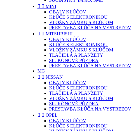
SÚČIASTKY, IMMO, SMD


MINI
OBALY KĽÚČOV
KĽÚČE S ELEKTRONIKOU
VLOŽKY ZÁMKU S KĽÚČOM
PRESTAVBA KĽÚČA NA VYSTREĽOV


MITSUBISHI
OBALY KĽÚČOV
KĽÚČE S ELEKTRONIKOU
VLOŽKY ZÁMKU S KĽÚČOM
TLAČIDLÁ A PLANŽETY
SILIKÓNOVÉ PÚZDRA
PRESTAVBA KĽÚČA NA VYSTREĽOV
MG


NISSAN
OBALY KĽÚČOV
KĽÚČE S ELEKTRONIKOU
TLAČIDLÁ A PLANŽETY
VLOŽKY ZÁMKU S KĽÚČOM
SILIKÓNOVÉ PÚZDRA
PRESTAVBA KĽÚČA NA VYSTREĽOV


OPEL
OBALY KĽÚČOV
KĽÚČE S ELEKTRONIKOU