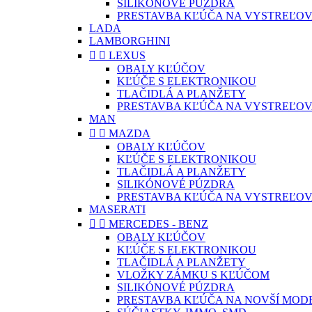
SILIKÓNOVÉ PÚZDRA
PRESTAVBA KĽÚČA NA VYSTREĽOV
LADA
LAMBORGHINI


LEXUS
OBALY KĽÚČOV
KĽÚČE S ELEKTRONIKOU
TLAČIDLÁ A PLANŽETY
PRESTAVBA KĽÚČA NA VYSTREĽOV
MAN


MAZDA
OBALY KĽÚČOV
KĽÚČE S ELEKTRONIKOU
TLAČIDLÁ A PLANŽETY
SILIKÓNOVÉ PÚZDRA
PRESTAVBA KĽÚČA NA VYSTREĽOV
MASERATI


MERCEDES - BENZ
OBALY KĽÚČOV
KĽÚČE S ELEKTRONIKOU
TLAČIDLÁ A PLANŽETY
VLOŽKY ZÁMKU S KĽÚČOM
SILIKÓNOVÉ PÚZDRA
PRESTAVBA KĽÚČA NA NOVŠÍ MOD