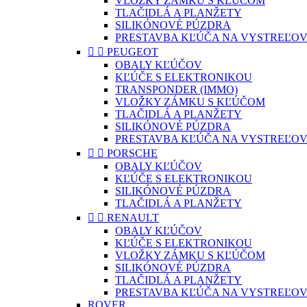
VLOŽKY ZÁMKU S KĽÚČOM
TLAČIDLÁ A PLANŽETY
SILIKÓNOVÉ PÚZDRA
PRESTAVBA KĽÚČA NA VYSTREĽOV


PEUGEOT
OBALY KĽÚČOV
KĽÚČE S ELEKTRONIKOU
TRANSPONDER (IMMO)
VLOŽKY ZÁMKU S KĽÚČOM
TLAČIDLÁ A PLANŽETY
SILIKÓNOVÉ PÚZDRA
PRESTAVBA KĽÚČA NA VYSTREĽOV


PORSCHE
OBALY KĽÚČOV
KĽÚČE S ELEKTRONIKOU
SILIKÓNOVÉ PÚZDRA
TLAČIDLÁ A PLANŽETY


RENAULT
OBALY KĽÚČOV
KĽÚČE S ELEKTRONIKOU
VLOŽKY ZÁMKU S KĽÚČOM
SILIKÓNOVÉ PÚZDRA
TLAČIDLÁ A PLANŽETY
PRESTAVBA KĽÚČA NA VYSTREĽOV
ROVER