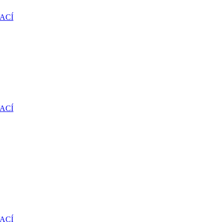
ACÍ
ACÍ
ACÍ