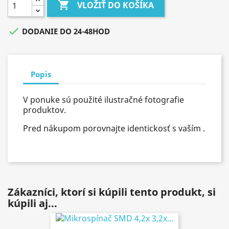

VLOŽIŤ DO KOŠÍKA

DODANIE DO 24-48HOD
Popis
V ponuke sú použité ilustračné fotografie
produktov.
Pred nákupom porovnajte identickosť s vaším .
Zákazníci, ktorí si kúpili tento produkt, si
kúpili aj...