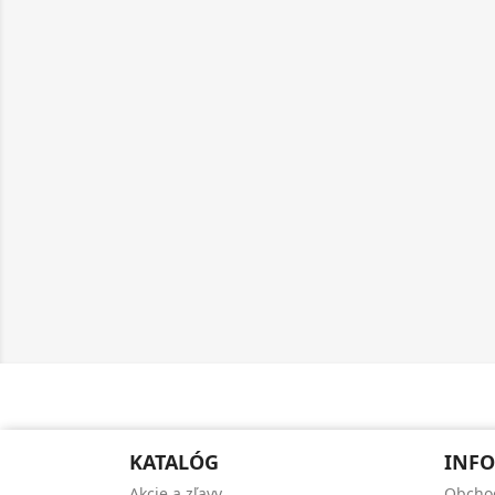
KATALÓG
INFO
Akcie a zľavy
Obcho