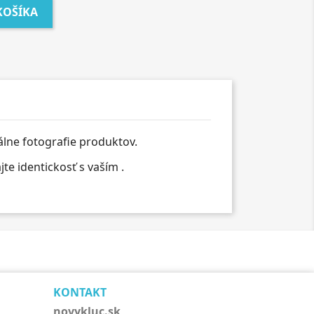
KOŠÍKA
álne fotografie produktov.
e identickosť s vaším .
KONTAKT
novykluc.sk