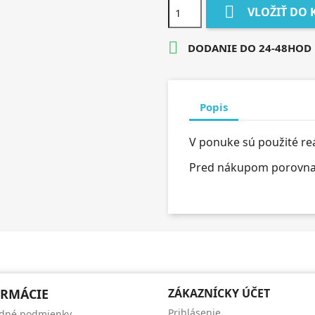

VLOŽIŤ DO 

DODANIE DO 24-48HOD
Popis
V ponuke sú použité re
Pred nákupom porovnajt
RMÁCIE
ZÁKAZNÍCKY ÚČET
Prihlásenie
dné podmienky