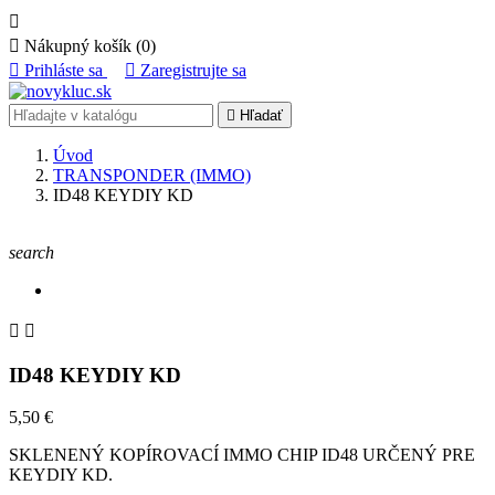


Nákupný košík
(0)

Prihláste sa

Zaregistrujte sa

Hľadať
Úvod
TRANSPONDER (IMMO)
ID48 KEYDIY KD
search


ID48 KEYDIY KD
5,50 €
SKLENENÝ KOPÍROVACÍ IMMO CHIP ID48 URČENÝ PRE
KEYDIY KD.