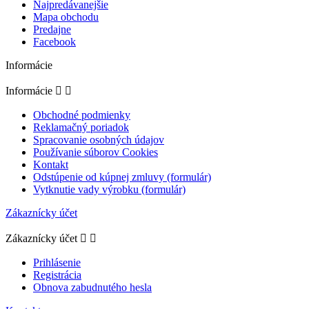
Najpredávanejšie
Mapa obchodu
Predajne
Facebook
Informácie
Informácie


Obchodné podmienky
Reklamačný poriadok
Spracovanie osobných údajov
Používanie súborov Cookies
Kontakt
Odstúpenie od kúpnej zmluvy (formulár)
Vytknutie vady výrobku (formulár)
Zákaznícky účet
Zákaznícky účet


Prihlásenie
Registrácia
Obnova zabudnutého hesla