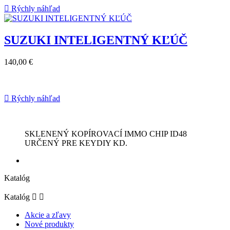

Rýchly náhľad
SUZUKI INTELIGENTNÝ KĽÚČ
140,00 €

Rýchly náhľad
SKLENENÝ KOPÍROVACÍ IMMO CHIP ID48
URČENÝ PRE KEYDIY KD.
Katalóg
Katalóg


Akcie a zľavy
Nové produkty