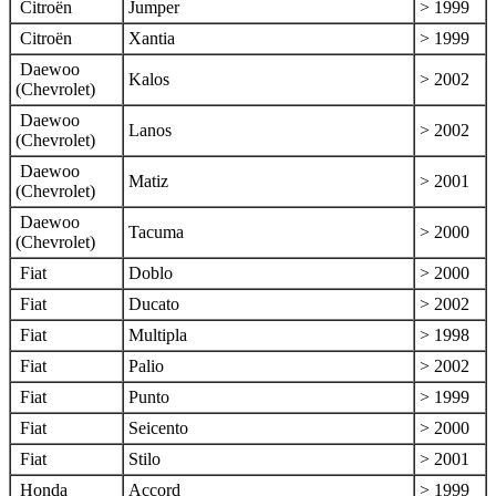
Citroën
Jumper
> 1999
Citroën
Xantia
> 1999
Daewoo
Kalos
> 2002
(Chevrolet)
Daewoo
Lanos
> 2002
(Chevrolet)
Daewoo
Matiz
> 2001
(Chevrolet)
Daewoo
Tacuma
> 2000
(Chevrolet)
Fiat
Doblo
> 2000
Fiat
Ducato
> 2002
Fiat
Multipla
> 1998
Fiat
Palio
> 2002
Fiat
Punto
> 1999
Fiat
Seicento
> 2000
Fiat
Stilo
> 2001
Honda
Accord
> 1999