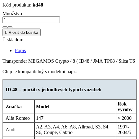
Kód produktu:
kd48
Množstvo

Vložiť do košíka

skladom
Popis
Transponder MEGAMOS Crypto 48 ( ID48 / JMA TP08 / Silca T6
Chip je kompatibilný s modelmi napr.:
ID 48 – použití v jednotlivých typoch vozidiel:
Rok
Značka
Model
výroby
Alfa Romeo
147
> 2000
A2, A3, A4, A6, A8, Allroad, S3, S4,
1997-
Audi
S6, Coupe, Cabrio
2004/5