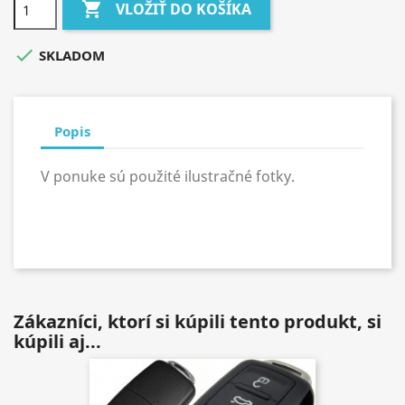

VLOŽIŤ DO KOŠÍKA

SKLADOM
Popis
V ponuke sú použité ilustračné fotky.
Zákazníci, ktorí si kúpili tento produkt, si
kúpili aj...