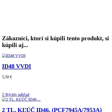
Zákazníci, ktorí si kúpili tento produkt, si
kúpili aj...
ID48 VVDI
5,50 €

Rýchly náhľad
2 TL. KĽÚČ ID46, (PCF7945A/7953A)