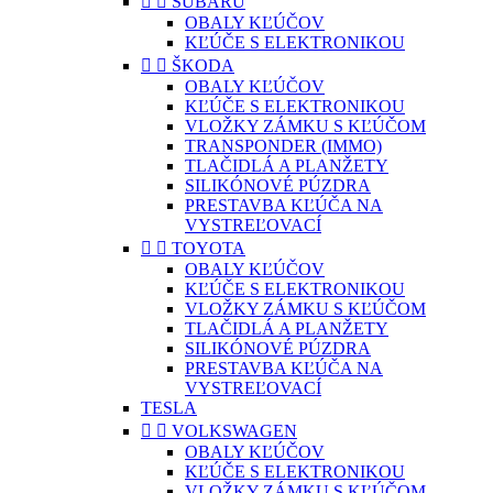


SUBARU
OBALY KĽÚČOV
KĽÚČE S ELEKTRONIKOU


ŠKODA
OBALY KĽÚČOV
KĽÚČE S ELEKTRONIKOU
VLOŽKY ZÁMKU S KĽÚČOM
TRANSPONDER (IMMO)
TLAČIDLÁ A PLANŽETY
SILIKÓNOVÉ PÚZDRA
PRESTAVBA KĽÚČA NA
VYSTREĽOVACÍ


TOYOTA
OBALY KĽÚČOV
KĽÚČE S ELEKTRONIKOU
VLOŽKY ZÁMKU S KĽÚČOM
TLAČIDLÁ A PLANŽETY
SILIKÓNOVÉ PÚZDRA
PRESTAVBA KĽÚČA NA
VYSTREĽOVACÍ
TESLA


VOLKSWAGEN
OBALY KĽÚČOV
KĽÚČE S ELEKTRONIKOU
VLOŽKY ZÁMKU S KĽÚČOM