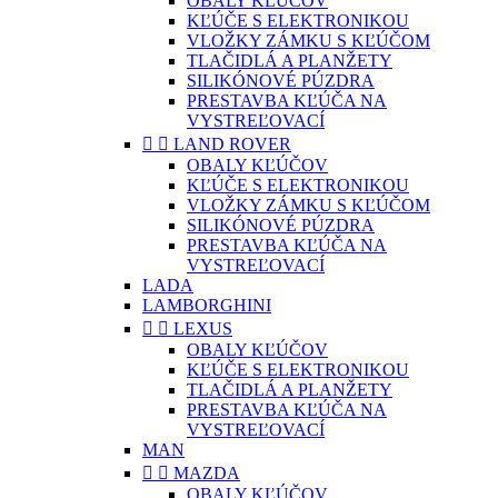
OBALY KĽÚČOV
KĽÚČE S ELEKTRONIKOU
VLOŽKY ZÁMKU S KĽÚČOM
TLAČIDLÁ A PLANŽETY
SILIKÓNOVÉ PÚZDRA
PRESTAVBA KĽÚČA NA
VYSTREĽOVACÍ


LAND ROVER
OBALY KĽÚČOV
KĽÚČE S ELEKTRONIKOU
VLOŽKY ZÁMKU S KĽÚČOM
SILIKÓNOVÉ PÚZDRA
PRESTAVBA KĽÚČA NA
VYSTREĽOVACÍ
LADA
LAMBORGHINI


LEXUS
OBALY KĽÚČOV
KĽÚČE S ELEKTRONIKOU
TLAČIDLÁ A PLANŽETY
PRESTAVBA KĽÚČA NA
VYSTREĽOVACÍ
MAN


MAZDA
OBALY KĽÚČOV