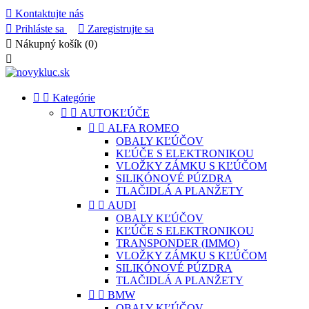

Kontaktujte nás

Prihláste sa

Zaregistrujte sa

Nákupný košík
(0)



Kategórie


AUTOKĽÚČE


ALFA ROMEO
OBALY KĽÚČOV
KĽÚČE S ELEKTRONIKOU
VLOŽKY ZÁMKU S KĽÚČOM
SILIKÓNOVÉ PÚZDRA
TLAČIDLÁ A PLANŽETY


AUDI
OBALY KĽÚČOV
KĽÚČE S ELEKTRONIKOU
TRANSPONDER (IMMO)
VLOŽKY ZÁMKU S KĽÚČOM
SILIKÓNOVÉ PÚZDRA
TLAČIDLÁ A PLANŽETY


BMW
OBALY KĽÚČOV