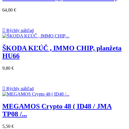
64,00 €

Rýchly náhľad
ŠKODA KĽÚČ , IMMO CHIP, planžeta
HU66
9,80 €

Rýchly náhľad
MEGAMOS Crypto 48 ( ID48 / JMA
TP08 /...
5,50 €