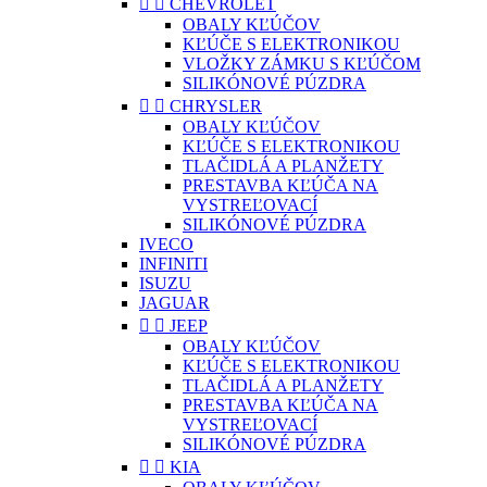


CHEVROLET
OBALY KĽÚČOV
KĽÚČE S ELEKTRONIKOU
VLOŽKY ZÁMKU S KĽÚČOM
SILIKÓNOVÉ PÚZDRA


CHRYSLER
OBALY KĽÚČOV
KĽÚČE S ELEKTRONIKOU
TLAČIDLÁ A PLANŽETY
PRESTAVBA KĽÚČA NA
VYSTREĽOVACÍ
SILIKÓNOVÉ PÚZDRA
IVECO
INFINITI
ISUZU
JAGUAR


JEEP
OBALY KĽÚČOV
KĽÚČE S ELEKTRONIKOU
TLAČIDLÁ A PLANŽETY
PRESTAVBA KĽÚČA NA
VYSTREĽOVACÍ
SILIKÓNOVÉ PÚZDRA


KIA