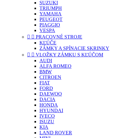
SUZUKI
TRIUMPH
YAMAHA
PEUGEOT
PIAGGIO
VESPA


PRACOVNÉ STROJE
KĽÚČE
ZÁMKY A SPÍNACIE SKRINKY


VLOŽKY ZÁMKU S KĽÚČOM
AUDI
ALFA ROMEO
BMW
CITROEN
FIAT
FORD
DAEWOO
DACIA
HONDA
HYUNDAI
IVECO
ISUZU
KIA
LAND ROVER