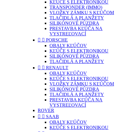
KĽÚČE S ELEKTRONIKOU
TRANSPONDER (IMMO)
VLOŽKY ZÁMKU S KĽÚČOM
TLAČIDLÁ A PLANŽETY
SILIKÓNOVÉ PÚZDRA
PRESTAVBA KĽÚČA NA
VYSTREĽOVACÍ


PORSCHE
OBALY KĽÚČOV
KĽÚČE S ELEKTRONIKOU
SILIKÓNOVÉ PÚZDRA
TLAČIDLÁ A PLANŽETY


RENAULT
OBALY KĽÚČOV
KĽÚČE S ELEKTRONIKOU
VLOŽKY ZÁMKU S KĽÚČOM
SILIKÓNOVÉ PÚZDRA
TLAČIDLÁ A PLANŽETY
PRESTAVBA KĽÚČA NA
VYSTREĽOVACÍ
ROVER


SAAB
OBALY KĽÚČOV
KĽÚČE S ELEKTRONIKOU