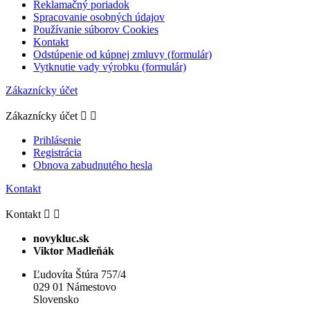
Reklamačný poriadok
Spracovanie osobných údajov
Používanie súborov Cookies
Kontakt
Odstúpenie od kúpnej zmluvy (formulár)
Vytknutie vady výrobku (formulár)
Zákaznícky účet
Zákaznícky účet


Prihlásenie
Registrácia
Obnova zabudnutého hesla
Kontakt
Kontakt


novykluc.sk
Viktor Madleňák
Ľudovíta Štúra 757/4
029 01 Námestovo
Slovensko