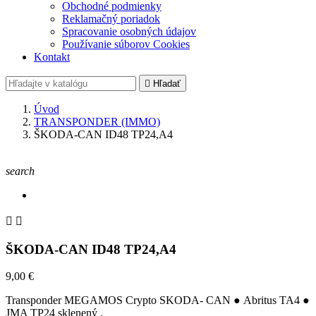
Obchodné podmienky
Reklamačný poriadok
Spracovanie osobných údajov
Používanie súborov Cookies
Kontakt

Hľadať
Úvod
TRANSPONDER (IMMO)
ŠKODA-CAN ID48 TP24,A4
search


ŠKODA-CAN ID48 TP24,A4
9,00 €
Transponder MEGAMOS Crypto SKODA- CAN ● Abritus TA4 ●
JMA TP24
sklenený .