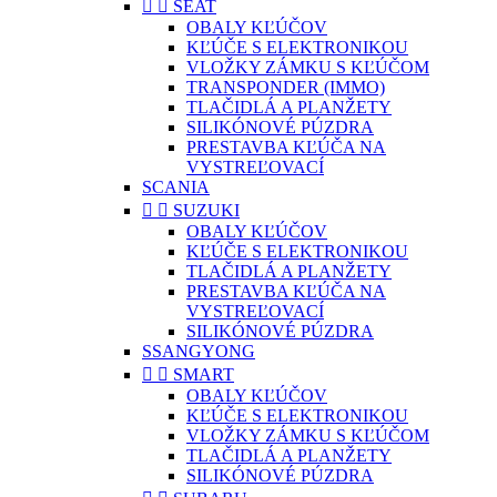


SEAT
OBALY KĽÚČOV
KĽÚČE S ELEKTRONIKOU
VLOŽKY ZÁMKU S KĽÚČOM
TRANSPONDER (IMMO)
TLAČIDLÁ A PLANŽETY
SILIKÓNOVÉ PÚZDRA
PRESTAVBA KĽÚČA NA
VYSTREĽOVACÍ
SCANIA


SUZUKI
OBALY KĽÚČOV
KĽÚČE S ELEKTRONIKOU
TLAČIDLÁ A PLANŽETY
PRESTAVBA KĽÚČA NA
VYSTREĽOVACÍ
SILIKÓNOVÉ PÚZDRA
SSANGYONG


SMART
OBALY KĽÚČOV
KĽÚČE S ELEKTRONIKOU
VLOŽKY ZÁMKU S KĽÚČOM
TLAČIDLÁ A PLANŽETY
SILIKÓNOVÉ PÚZDRA