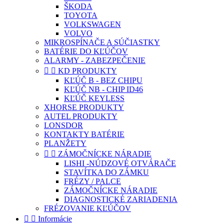
ŠKODA
TOYOTA
VOLKSWAGEN
VOLVO
MIKROSPÍNAČE A SÚČIASTKY
BATÉRIE DO KĽÚČOV
ALARMY - ZABEZPEČENIE


KD PRODUKTY
KĽÚČ B - BEZ CHIPU
KĽÚČ NB - CHIP ID46
KĽÚČ KEYLESS
XHORSE PRODUKTY
AUTEL PRODUKTY
LONSDOR
KONTAKTY BATÉRIE
PLANŽETY


ZÁMOČNÍCKE NÁRADIE
LISHI -NÚDZOVÉ OTVÁRAČE
STAVÍTKA DO ZÁMKU
FRÉZY / PALCE
ZÁMOČNÍCKE NÁRADIE
DIAGNOSTICKÉ ZARIADENIA
FRÉZOVANIE KĽÚČOV


Informácie