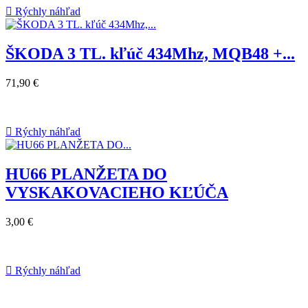

Rýchly náhľad
ŠKODA 3 TL. kľúč 434Mhz, MQB48 +...
71,90 €

Rýchly náhľad
HU66 PLANŽETA DO
VYSKAKOVACIEHO KĽÚČA
3,00 €

Rýchly náhľad