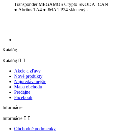
Transponder MEGAMOS Crypto SKODA- CAN
● Abritus TA4 ● JMA TP24
sklenený .
Katalóg
Katalóg


Akcie a zľavy
Nové produkty
Najpredávanejšie
Mapa obchodu
Predajne
Facebook
Informácie
Informácie


Obchodné podmienky