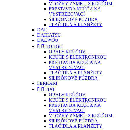
VLOŽKY ZÁMKU S KĽÚČOM
PRESTAVBA KĽÚČA NA
VYSTREĽOVACÍ
SILIKÓNOVÉ PÚZDRA
TLAČIDLÁ A PLANŽETY
DAF
DAIHATSU
DAEWOO


DODGE
OBALY KĽÚČOV
KĽÚČE S ELEKTRONIKOU
PRESTAVBA KĽÚČA NA
VYSTREĽOVACÍ
TLAČIDLÁ A PLANŽETY
SILIKÓNOVÉ PÚZDRA
FERRARI


FIAT
OBALY KĽÚČOV
KĽÚČE S ELEKTRONIKOU
PRESTAVBA KĽÚČA NA
VYSTREĽOVACÍ
VLOŽKY ZÁMKU S KĽÚČOM
SILIKÓNOVÉ PÚZDRA
TLAČIDLÁ A PLANŽETY