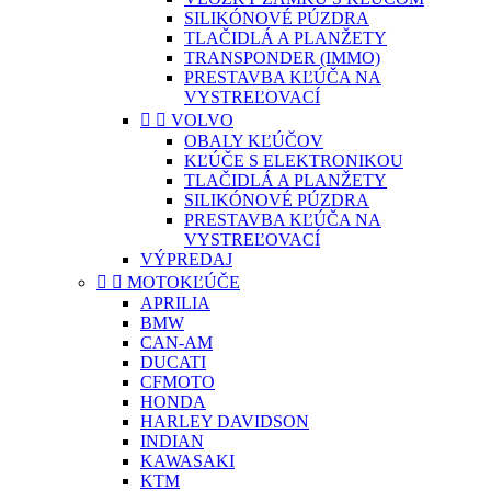
SILIKÓNOVÉ PÚZDRA
TLAČIDLÁ A PLANŽETY
TRANSPONDER (IMMO)
PRESTAVBA KĽÚČA NA
VYSTREĽOVACÍ


VOLVO
OBALY KĽÚČOV
KĽÚČE S ELEKTRONIKOU
TLAČIDLÁ A PLANŽETY
SILIKÓNOVÉ PÚZDRA
PRESTAVBA KĽÚČA NA
VYSTREĽOVACÍ
VÝPREDAJ


MOTOKĽÚČE
APRILIA
BMW
CAN-AM
DUCATI
CFMOTO
HONDA
HARLEY DAVIDSON
INDIAN
KAWASAKI
KTM