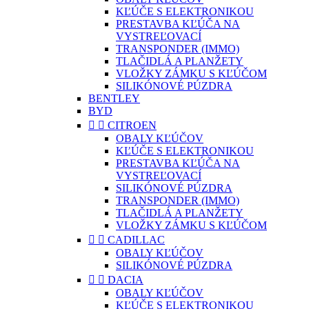
KĽÚČE S ELEKTRONIKOU
PRESTAVBA KĽÚČA NA
VYSTREĽOVACÍ
TRANSPONDER (IMMO)
TLAČIDLÁ A PLANŽETY
VLOŽKY ZÁMKU S KĽÚČOM
SILIKÓNOVÉ PÚZDRA
BENTLEY
BYD


CITROEN
OBALY KĽÚČOV
KĽÚČE S ELEKTRONIKOU
PRESTAVBA KĽÚČA NA
VYSTREĽOVACÍ
SILIKÓNOVÉ PÚZDRA
TRANSPONDER (IMMO)
TLAČIDLÁ A PLANŽETY
VLOŽKY ZÁMKU S KĽÚČOM


CADILLAC
OBALY KĽÚČOV
SILIKÓNOVÉ PÚZDRA


DACIA
OBALY KĽÚČOV
KĽÚČE S ELEKTRONIKOU