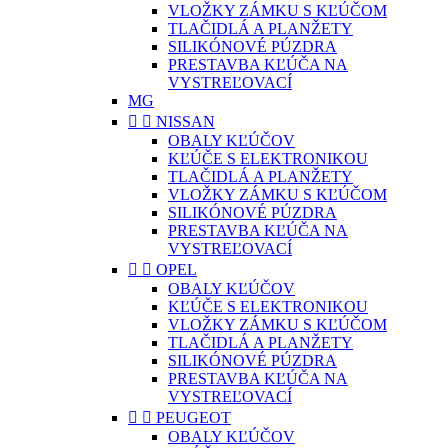
VLOŽKY ZÁMKU S KĽÚČOM
TLAČIDLÁ A PLANŽETY
SILIKÓNOVÉ PÚZDRA
PRESTAVBA KĽÚČA NA
VYSTREĽOVACÍ
MG


NISSAN
OBALY KĽÚČOV
KĽÚČE S ELEKTRONIKOU
TLAČIDLÁ A PLANŽETY
VLOŽKY ZÁMKU S KĽÚČOM
SILIKÓNOVÉ PÚZDRA
PRESTAVBA KĽÚČA NA
VYSTREĽOVACÍ


OPEL
OBALY KĽÚČOV
KĽÚČE S ELEKTRONIKOU
VLOŽKY ZÁMKU S KĽÚČOM
TLAČIDLÁ A PLANŽETY
SILIKÓNOVÉ PÚZDRA
PRESTAVBA KĽÚČA NA
VYSTREĽOVACÍ


PEUGEOT
OBALY KĽÚČOV