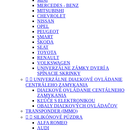
MINI
MERCEDES - BENZ
MITSUBISHI
CHEVROLET
NISSAN
OPEL
PEUGEOT
SMART
ŠKODA
SEAT
TOYOTA
RENAULT
VOLKSWAGEN
UNIVERZÁLNE ZÁMKY DVERÍ A
SPÍNACIE SKRINKY


UNIVERZÁLNE DIAĽKOVÉ OVLÁDANIE
CENTRÁLEHO ZAMYKANIA
DIAĽKOVÉ OVLÁDANIE CENTÁLNEHO
ZAMYKANIA
KĽÚČE S ELEKTRONIKOU
OBALY DIAĽKOVÝCH OVLÁDAČOV
TRANSPONDER (IMMO)


SILIKÓNOVÉ PÚZDRA
ALFA ROMEO
AUDI