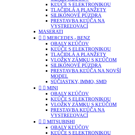
KĽÚČE S ELEKTRONIKOU
TLAČIDLÁ A PLANŽETY
SILIKÓNOVÉ PÚZDRA
PRESTAVBA KĽÚČA NA
VYSTREĽOVACÍ
MASERATI


MERCEDES - BENZ
OBALY KĽÚČOV
KĽÚČE S ELEKTRONIKOU
TLAČIDLÁ A PLANŽETY
VLOŽKY ZÁMKU S KĽÚČOM
SILIKÓNOVÉ PÚZDRA
PRESTAVBA KĽÚČA NA NOVŠÍ
MODEL
SÚČIASTKY, IMMO, SMD


MINI
OBALY KĽÚČOV
KĽÚČE S ELEKTRONIKOU
VLOŽKY ZÁMKU S KĽÚČOM
PRESTAVBA KĽÚČA NA
VYSTREĽOVACÍ


MITSUBISHI
OBALY KĽÚČOV
KĽÚČE S ELEKTRONIKOU