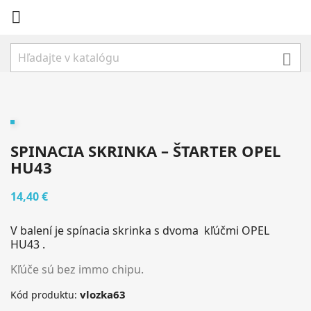


SPINACIA SKRINKA – ŠTARTER OPEL
HU43
14,40 €
V balení je spínacia skrinka s dvoma kľúčmi
OPEL
HU43
.
Kľúče sú bez immo chipu.
vlozka63
Kód produktu: