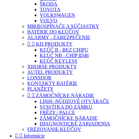
ŠKODA
TOYOTA
VOLKSWAGEN
VOLVO
MIKROSPÍNAČE A SÚČIASTKY
BATÉRIE DO KĽÚČOV
ALARMY - ZABEZPEČENIE


KD PRODUKTY
KĽÚČ B - BEZ CHIPU
KĽÚČ NB - CHIP ID46
KĽÚČ KEYLESS
XHORSE PRODUKTY
AUTEL PRODUKTY
LONSDOR
KONTAKTY BATÉRIE
PLANŽETY


ZÁMOČNÍCKE NÁRADIE
LISHI -NÚDZOVÉ OTVÁRAČE
STAVÍTKA DO ZÁMKU
FRÉZY / PALCE
ZÁMOČNÍCKE NÁRADIE
DIAGNOSTICKÉ ZARIADENIA
FRÉZOVANIE KĽÚČOV


Informácie