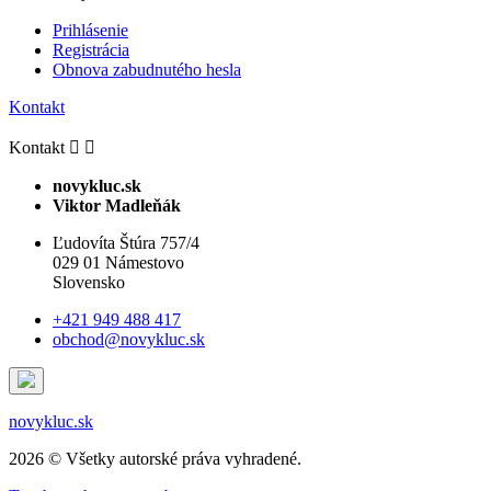
Prihlásenie
Registrácia
Obnova zabudnutého hesla
Kontakt
Kontakt


novykluc.sk
Viktor Madleňák
Ľudovíta Štúra 757/4
029 01 Námestovo
Slovensko
+421 949 488 417
obchod@novykluc.sk
novykluc.sk
2026 © Všetky autorské práva vyhradené.