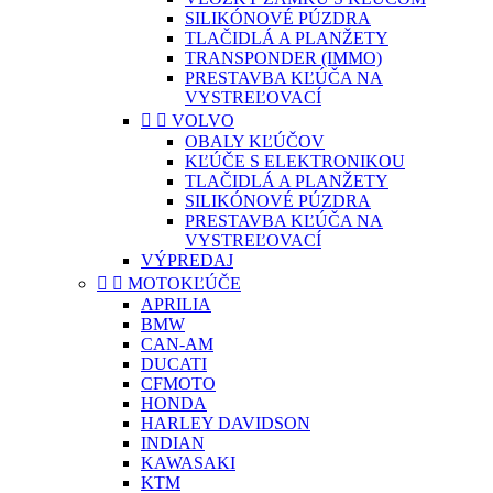
SILIKÓNOVÉ PÚZDRA
TLAČIDLÁ A PLANŽETY
TRANSPONDER (IMMO)
PRESTAVBA KĽÚČA NA
VYSTREĽOVACÍ


VOLVO
OBALY KĽÚČOV
KĽÚČE S ELEKTRONIKOU
TLAČIDLÁ A PLANŽETY
SILIKÓNOVÉ PÚZDRA
PRESTAVBA KĽÚČA NA
VYSTREĽOVACÍ
VÝPREDAJ


MOTOKĽÚČE
APRILIA
BMW
CAN-AM
DUCATI
CFMOTO
HONDA
HARLEY DAVIDSON
INDIAN
KAWASAKI
KTM