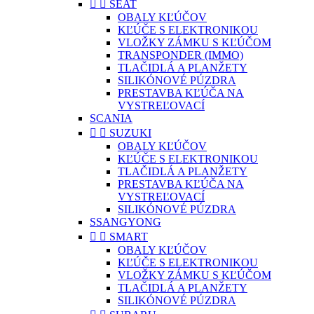


SEAT
OBALY KĽÚČOV
KĽÚČE S ELEKTRONIKOU
VLOŽKY ZÁMKU S KĽÚČOM
TRANSPONDER (IMMO)
TLAČIDLÁ A PLANŽETY
SILIKÓNOVÉ PÚZDRA
PRESTAVBA KĽÚČA NA
VYSTREĽOVACÍ
SCANIA


SUZUKI
OBALY KĽÚČOV
KĽÚČE S ELEKTRONIKOU
TLAČIDLÁ A PLANŽETY
PRESTAVBA KĽÚČA NA
VYSTREĽOVACÍ
SILIKÓNOVÉ PÚZDRA
SSANGYONG


SMART
OBALY KĽÚČOV
KĽÚČE S ELEKTRONIKOU
VLOŽKY ZÁMKU S KĽÚČOM
TLAČIDLÁ A PLANŽETY
SILIKÓNOVÉ PÚZDRA