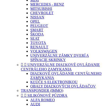
MINI
MERCEDES - BENZ
MITSUBISHI
CHEVROLET
NISSAN
OPEL
PEUGEOT
SMART
ŠKODA
SEAT
TOYOTA
RENAULT
VOLKSWAGEN
UNIVERZÁLNE ZÁMKY DVERÍ A
SPÍNACIE SKRINKY


UNIVERZÁLNE DIAĽKOVÉ OVLÁDANIE
CENTRÁLEHO ZAMYKANIA
DIAĽKOVÉ OVLÁDANIE CENTÁLNEHO
ZAMYKANIA
KĽÚČE S ELEKTRONIKOU
OBALY DIAĽKOVÝCH OVLÁDAČOV
TRANSPONDER (IMMO)


SILIKÓNOVÉ PÚZDRA
ALFA ROMEO
AUDI