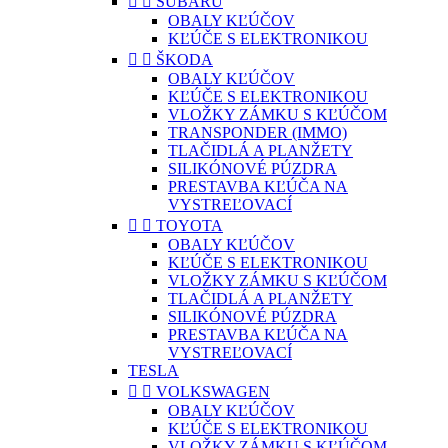


SUBARU
OBALY KĽÚČOV
KĽÚČE S ELEKTRONIKOU


ŠKODA
OBALY KĽÚČOV
KĽÚČE S ELEKTRONIKOU
VLOŽKY ZÁMKU S KĽÚČOM
TRANSPONDER (IMMO)
TLAČIDLÁ A PLANŽETY
SILIKÓNOVÉ PÚZDRA
PRESTAVBA KĽÚČA NA
VYSTREĽOVACÍ


TOYOTA
OBALY KĽÚČOV
KĽÚČE S ELEKTRONIKOU
VLOŽKY ZÁMKU S KĽÚČOM
TLAČIDLÁ A PLANŽETY
SILIKÓNOVÉ PÚZDRA
PRESTAVBA KĽÚČA NA
VYSTREĽOVACÍ
TESLA


VOLKSWAGEN
OBALY KĽÚČOV
KĽÚČE S ELEKTRONIKOU
VLOŽKY ZÁMKU S KĽÚČOM