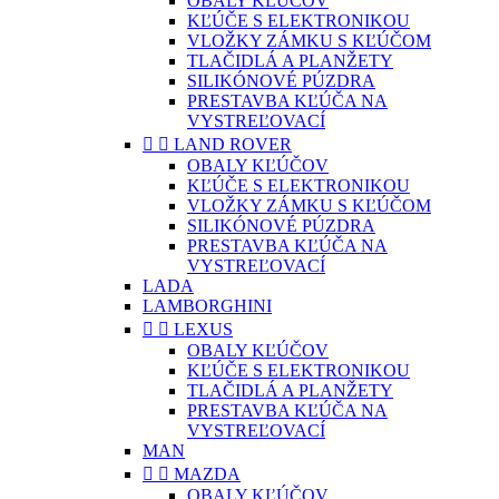
OBALY KĽÚČOV
KĽÚČE S ELEKTRONIKOU
VLOŽKY ZÁMKU S KĽÚČOM
TLAČIDLÁ A PLANŽETY
SILIKÓNOVÉ PÚZDRA
PRESTAVBA KĽÚČA NA
VYSTREĽOVACÍ


LAND ROVER
OBALY KĽÚČOV
KĽÚČE S ELEKTRONIKOU
VLOŽKY ZÁMKU S KĽÚČOM
SILIKÓNOVÉ PÚZDRA
PRESTAVBA KĽÚČA NA
VYSTREĽOVACÍ
LADA
LAMBORGHINI


LEXUS
OBALY KĽÚČOV
KĽÚČE S ELEKTRONIKOU
TLAČIDLÁ A PLANŽETY
PRESTAVBA KĽÚČA NA
VYSTREĽOVACÍ
MAN


MAZDA
OBALY KĽÚČOV