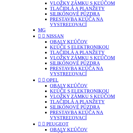
VLOŽKY ZÁMKU S KĽÚČOM
TLAČIDLÁ A PLANŽETY
SILIKÓNOVÉ PÚZDRA
PRESTAVBA KĽÚČA NA
VYSTREĽOVACÍ
MG


NISSAN
OBALY KĽÚČOV
KĽÚČE S ELEKTRONIKOU
TLAČIDLÁ A PLANŽETY
VLOŽKY ZÁMKU S KĽÚČOM
SILIKÓNOVÉ PÚZDRA
PRESTAVBA KĽÚČA NA
VYSTREĽOVACÍ


OPEL
OBALY KĽÚČOV
KĽÚČE S ELEKTRONIKOU
VLOŽKY ZÁMKU S KĽÚČOM
TLAČIDLÁ A PLANŽETY
SILIKÓNOVÉ PÚZDRA
PRESTAVBA KĽÚČA NA
VYSTREĽOVACÍ


PEUGEOT
OBALY KĽÚČOV