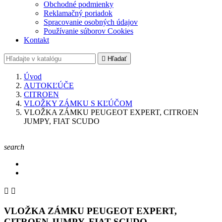
Obchodné podmienky
Reklamačný poriadok
Spracovanie osobných údajov
Používanie súborov Cookies
Kontakt

Hľadať
Úvod
AUTOKĽÚČE
CITROEN
VLOŽKY ZÁMKU S KĽÚČOM
VLOŽKA ZÁMKU PEUGEOT EXPERT, CITROEN
JUMPY, FIAT SCUDO
search


VLOŽKA ZÁMKU PEUGEOT EXPERT,
CITROEN JUMPY, FIAT SCUDO