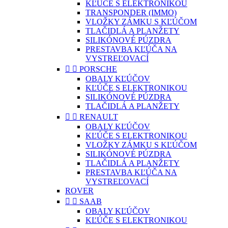
KĽÚČE S ELEKTRONIKOU
TRANSPONDER (IMMO)
VLOŽKY ZÁMKU S KĽÚČOM
TLAČIDLÁ A PLANŽETY
SILIKÓNOVÉ PÚZDRA
PRESTAVBA KĽÚČA NA
VYSTREĽOVACÍ


PORSCHE
OBALY KĽÚČOV
KĽÚČE S ELEKTRONIKOU
SILIKÓNOVÉ PÚZDRA
TLAČIDLÁ A PLANŽETY


RENAULT
OBALY KĽÚČOV
KĽÚČE S ELEKTRONIKOU
VLOŽKY ZÁMKU S KĽÚČOM
SILIKÓNOVÉ PÚZDRA
TLAČIDLÁ A PLANŽETY
PRESTAVBA KĽÚČA NA
VYSTREĽOVACÍ
ROVER


SAAB
OBALY KĽÚČOV
KĽÚČE S ELEKTRONIKOU