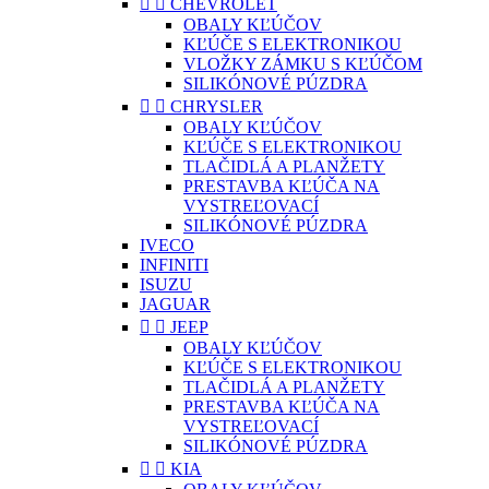


CHEVROLET
OBALY KĽÚČOV
KĽÚČE S ELEKTRONIKOU
VLOŽKY ZÁMKU S KĽÚČOM
SILIKÓNOVÉ PÚZDRA


CHRYSLER
OBALY KĽÚČOV
KĽÚČE S ELEKTRONIKOU
TLAČIDLÁ A PLANŽETY
PRESTAVBA KĽÚČA NA
VYSTREĽOVACÍ
SILIKÓNOVÉ PÚZDRA
IVECO
INFINITI
ISUZU
JAGUAR


JEEP
OBALY KĽÚČOV
KĽÚČE S ELEKTRONIKOU
TLAČIDLÁ A PLANŽETY
PRESTAVBA KĽÚČA NA
VYSTREĽOVACÍ
SILIKÓNOVÉ PÚZDRA


KIA