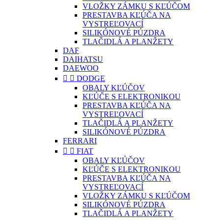
VLOŽKY ZÁMKU S KĽÚČOM
PRESTAVBA KĽÚČA NA
VYSTREĽOVACÍ
SILIKÓNOVÉ PÚZDRA
TLAČIDLÁ A PLANŽETY
DAF
DAIHATSU
DAEWOO


DODGE
OBALY KĽÚČOV
KĽÚČE S ELEKTRONIKOU
PRESTAVBA KĽÚČA NA
VYSTREĽOVACÍ
TLAČIDLÁ A PLANŽETY
SILIKÓNOVÉ PÚZDRA
FERRARI


FIAT
OBALY KĽÚČOV
KĽÚČE S ELEKTRONIKOU
PRESTAVBA KĽÚČA NA
VYSTREĽOVACÍ
VLOŽKY ZÁMKU S KĽÚČOM
SILIKÓNOVÉ PÚZDRA
TLAČIDLÁ A PLANŽETY