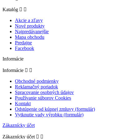
Katalóg


Akcie a zľavy
Nové produkty
Najpredávanejšie
Mapa obchodu
Predajne
Facebook
Informácie
Informácie


Obchodné podmienky
Reklamačný poriadok
Spracovanie osobných údajov
Používanie súborov Cookies
Kontakt
Odstúpenie od kúpnej zmluvy (formulár)
Vytknutie vady výrobku (formulár)
Zákaznícky účet
Zákaznícky účet

