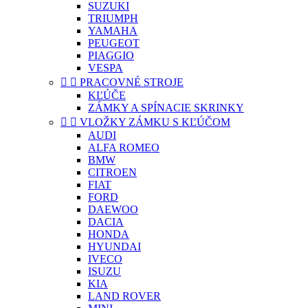
SUZUKI
TRIUMPH
YAMAHA
PEUGEOT
PIAGGIO
VESPA


PRACOVNÉ STROJE
KĽÚČE
ZÁMKY A SPÍNACIE SKRINKY


VLOŽKY ZÁMKU S KĽÚČOM
AUDI
ALFA ROMEO
BMW
CITROEN
FIAT
FORD
DAEWOO
DACIA
HONDA
HYUNDAI
IVECO
ISUZU
KIA
LAND ROVER