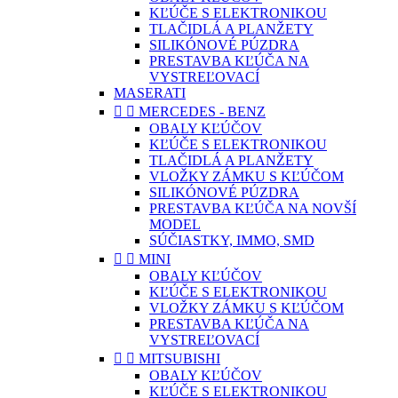
KĽÚČE S ELEKTRONIKOU
TLAČIDLÁ A PLANŽETY
SILIKÓNOVÉ PÚZDRA
PRESTAVBA KĽÚČA NA
VYSTREĽOVACÍ
MASERATI


MERCEDES - BENZ
OBALY KĽÚČOV
KĽÚČE S ELEKTRONIKOU
TLAČIDLÁ A PLANŽETY
VLOŽKY ZÁMKU S KĽÚČOM
SILIKÓNOVÉ PÚZDRA
PRESTAVBA KĽÚČA NA NOVŠÍ
MODEL
SÚČIASTKY, IMMO, SMD


MINI
OBALY KĽÚČOV
KĽÚČE S ELEKTRONIKOU
VLOŽKY ZÁMKU S KĽÚČOM
PRESTAVBA KĽÚČA NA
VYSTREĽOVACÍ


MITSUBISHI
OBALY KĽÚČOV
KĽÚČE S ELEKTRONIKOU