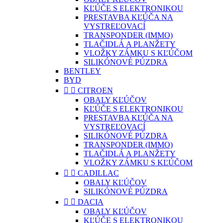
KĽÚČE S ELEKTRONIKOU
PRESTAVBA KĽÚČA NA
VYSTREĽOVACÍ
TRANSPONDER (IMMO)
TLAČIDLÁ A PLANŽETY
VLOŽKY ZÁMKU S KĽÚČOM
SILIKÓNOVÉ PÚZDRA
BENTLEY
BYD


CITROEN
OBALY KĽÚČOV
KĽÚČE S ELEKTRONIKOU
PRESTAVBA KĽÚČA NA
VYSTREĽOVACÍ
SILIKÓNOVÉ PÚZDRA
TRANSPONDER (IMMO)
TLAČIDLÁ A PLANŽETY
VLOŽKY ZÁMKU S KĽÚČOM


CADILLAC
OBALY KĽÚČOV
SILIKÓNOVÉ PÚZDRA


DACIA
OBALY KĽÚČOV
KĽÚČE S ELEKTRONIKOU