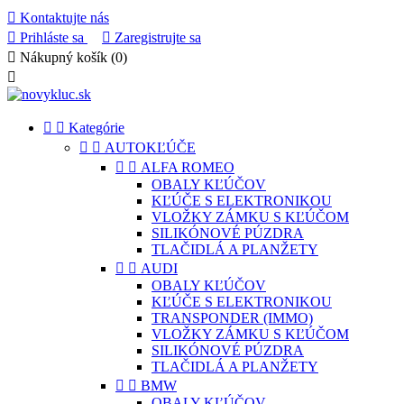

Kontaktujte nás

Prihláste sa

Zaregistrujte sa

Nákupný košík
(0)



Kategórie


AUTOKĽÚČE


ALFA ROMEO
OBALY KĽÚČOV
KĽÚČE S ELEKTRONIKOU
VLOŽKY ZÁMKU S KĽÚČOM
SILIKÓNOVÉ PÚZDRA
TLAČIDLÁ A PLANŽETY


AUDI
OBALY KĽÚČOV
KĽÚČE S ELEKTRONIKOU
TRANSPONDER (IMMO)
VLOŽKY ZÁMKU S KĽÚČOM
SILIKÓNOVÉ PÚZDRA
TLAČIDLÁ A PLANŽETY


BMW
OBALY KĽÚČOV