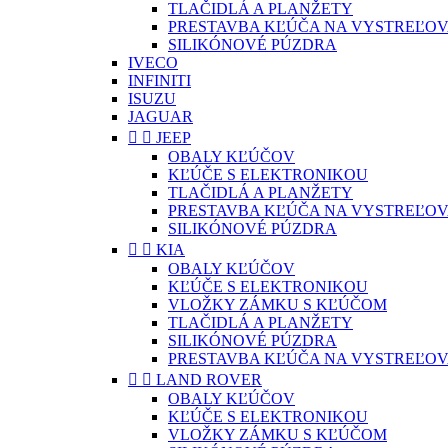
TLAČIDLÁ A PLANŽETY
PRESTAVBA KĽÚČA NA VYSTREĽOV
SILIKÓNOVÉ PÚZDRA
IVECO
INFINITI
ISUZU
JAGUAR


JEEP
OBALY KĽÚČOV
KĽÚČE S ELEKTRONIKOU
TLAČIDLÁ A PLANŽETY
PRESTAVBA KĽÚČA NA VYSTREĽOV
SILIKÓNOVÉ PÚZDRA


KIA
OBALY KĽÚČOV
KĽÚČE S ELEKTRONIKOU
VLOŽKY ZÁMKU S KĽÚČOM
TLAČIDLÁ A PLANŽETY
SILIKÓNOVÉ PÚZDRA
PRESTAVBA KĽÚČA NA VYSTREĽOV


LAND ROVER
OBALY KĽÚČOV
KĽÚČE S ELEKTRONIKOU
VLOŽKY ZÁMKU S KĽÚČOM