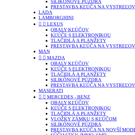
SILIKÓNOVÉ PÚZDRA
PRESTAVBA KĽÚČA NA VYSTREĽOV
LADA
LAMBORGHINI


LEXUS
OBALY KĽÚČOV
KĽÚČE S ELEKTRONIKOU
TLAČIDLÁ A PLANŽETY
PRESTAVBA KĽÚČA NA VYSTREĽOV
MAN


MAZDA
OBALY KĽÚČOV
KĽÚČE S ELEKTRONIKOU
TLAČIDLÁ A PLANŽETY
SILIKÓNOVÉ PÚZDRA
PRESTAVBA KĽÚČA NA VYSTREĽOV
MASERATI


MERCEDES - BENZ
OBALY KĽÚČOV
KĽÚČE S ELEKTRONIKOU
TLAČIDLÁ A PLANŽETY
VLOŽKY ZÁMKU S KĽÚČOM
SILIKÓNOVÉ PÚZDRA
PRESTAVBA KĽÚČA NA NOVŠÍ MOD