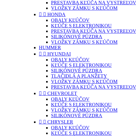
PRESTAVBA KĽÚČA NA VYSTREĽOV
VLOŽKY ZÁMKU S KĽÚČOM


HONDA
OBALY KĽÚČOV
KĽÚČE S ELEKTRONIKOU
PRESTAVBA KĽÚČA NA VYSTREĽOV
SILIKÓNOVÉ PÚZDRA
VLOŽKY ZÁMKU S KĽÚČOM
HUMMER


HYUNDAI
OBALY KĽÚČOV
KĽÚČE S ELEKTRONIKOU
SILIKÓNOVÉ PÚZDRA
TLAČIDLÁ A PLANŽETY
VLOŽKY ZÁMKU S KĽÚČOM
PRESTAVBA KĽÚČA NA VYSTREĽOV


CHEVROLET
OBALY KĽÚČOV
KĽÚČE S ELEKTRONIKOU
VLOŽKY ZÁMKU S KĽÚČOM
SILIKÓNOVÉ PÚZDRA


CHRYSLER
OBALY KĽÚČOV
KĽÚČE S ELEKTRONIKOU