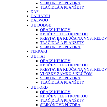
SILIKÓNOVÉ PÚZDRA
TLAČIDLÁ A PLANŽETY
DAF
DAIHATSU
DAEWOO


DODGE
OBALY KĽÚČOV
KĽÚČE S ELEKTRONIKOU
PRESTAVBA KĽÚČA NA VYSTREĽOV
TLAČIDLÁ A PLANŽETY
SILIKÓNOVÉ PÚZDRA
FERRARI


FIAT
OBALY KĽÚČOV
KĽÚČE S ELEKTRONIKOU
PRESTAVBA KĽÚČA NA VYSTREĽOV
VLOŽKY ZÁMKU S KĽÚČOM
SILIKÓNOVÉ PÚZDRA
TLAČIDLÁ A PLANŽETY


FORD
OBALY KĽÚČOV
KĽÚČE S ELEKTRONIKOU
TLAČIDLÁ A PLANŽETY
SILIKÓNOVÉ PÚZDRA