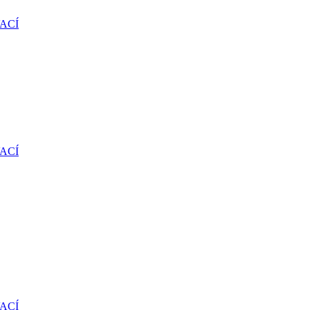
ACÍ
ACÍ
ACÍ