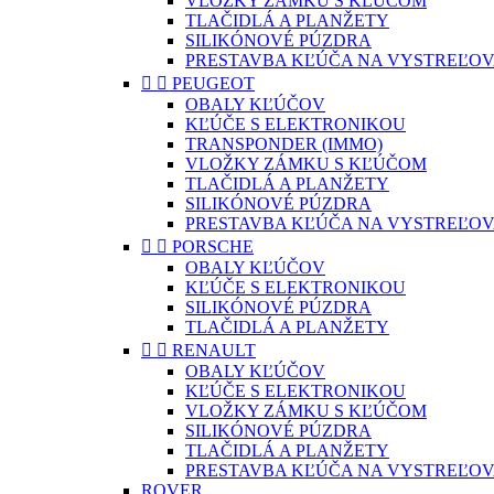
VLOŽKY ZÁMKU S KĽÚČOM
TLAČIDLÁ A PLANŽETY
SILIKÓNOVÉ PÚZDRA
PRESTAVBA KĽÚČA NA VYSTREĽOV


PEUGEOT
OBALY KĽÚČOV
KĽÚČE S ELEKTRONIKOU
TRANSPONDER (IMMO)
VLOŽKY ZÁMKU S KĽÚČOM
TLAČIDLÁ A PLANŽETY
SILIKÓNOVÉ PÚZDRA
PRESTAVBA KĽÚČA NA VYSTREĽOV


PORSCHE
OBALY KĽÚČOV
KĽÚČE S ELEKTRONIKOU
SILIKÓNOVÉ PÚZDRA
TLAČIDLÁ A PLANŽETY


RENAULT
OBALY KĽÚČOV
KĽÚČE S ELEKTRONIKOU
VLOŽKY ZÁMKU S KĽÚČOM
SILIKÓNOVÉ PÚZDRA
TLAČIDLÁ A PLANŽETY
PRESTAVBA KĽÚČA NA VYSTREĽOV
ROVER