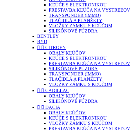
KĽÚČE S ELEKTRONIKOU
PRESTAVBA KĽÚČA NA VYSTREĽOV
TRANSPONDER (IMMO)
TLAČIDLÁ A PLANŽETY
VLOŽKY ZÁMKU S KĽÚČOM
SILIKÓNOVÉ PÚZDRA
BENTLEY
BYD


CITROEN
OBALY KĽÚČOV
KĽÚČE S ELEKTRONIKOU
PRESTAVBA KĽÚČA NA VYSTREĽOV
SILIKÓNOVÉ PÚZDRA
TRANSPONDER (IMMO)
TLAČIDLÁ A PLANŽETY
VLOŽKY ZÁMKU S KĽÚČOM


CADILLAC
OBALY KĽÚČOV
SILIKÓNOVÉ PÚZDRA


DACIA
OBALY KĽÚČOV
KĽÚČE S ELEKTRONIKOU
VLOŽKY ZÁMKU S KĽÚČOM
PRESTAVBA KĽÚČA NA VYSTREĽOV