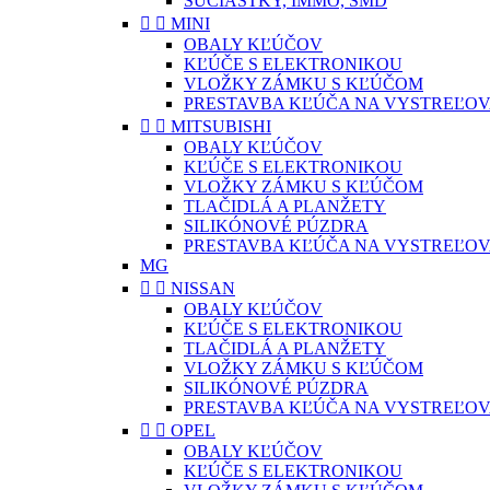
SÚČIASTKY, IMMO, SMD


MINI
OBALY KĽÚČOV
KĽÚČE S ELEKTRONIKOU
VLOŽKY ZÁMKU S KĽÚČOM
PRESTAVBA KĽÚČA NA VYSTREĽOV


MITSUBISHI
OBALY KĽÚČOV
KĽÚČE S ELEKTRONIKOU
VLOŽKY ZÁMKU S KĽÚČOM
TLAČIDLÁ A PLANŽETY
SILIKÓNOVÉ PÚZDRA
PRESTAVBA KĽÚČA NA VYSTREĽOV
MG


NISSAN
OBALY KĽÚČOV
KĽÚČE S ELEKTRONIKOU
TLAČIDLÁ A PLANŽETY
VLOŽKY ZÁMKU S KĽÚČOM
SILIKÓNOVÉ PÚZDRA
PRESTAVBA KĽÚČA NA VYSTREĽOV


OPEL
OBALY KĽÚČOV
KĽÚČE S ELEKTRONIKOU